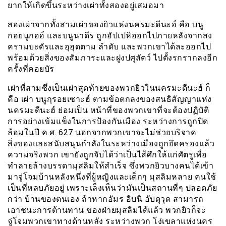
ยากให้เกิดขึ้นระหว่างเผ่าทั้งสองอยู่เสมอมา
สองเผ่าจากทั้งสามเผ่าของยิวแห่งนครมะดีนะฮ์ คือ บนู
กอยนูกอฮ์ และบนูนาดีร ถูกอัปเปหิออกไปภายหลังจากสง
ครามบะดัรและอุฮุดตาม ลำดับ และพวกเขาได้ละออกไป
พร้อมด้วยสิ่งของสัมภาระและฝูงปศุสัตว์ ไปตั้งรกรากลงอีก
ครั้งที่คอยบัร
เผ่าที่สามซึ่งเป็นเผ่าสุดท้ายของพวกยิวในนครมะดีนะฮ์ ก็
คือ เผ่า บนูกุรอยเซาะฮ์ ตามข้อตกลงของสนธิสัญญาแห่ง
นครมะดีนะฮ์ ย่อมเป็น หน้าที่ของพวกเขาที่จะต้องปฏิบัติ
การอย่างเข้มแข็งในการป้องกันเมือง ระหว่างการถูกปิด
ล้อมในปี ค.ศ. 627 นอกจากพวกเขาจะไม่ช่วยบริจาค
สิ่งของและสนับสนุนกำลังในระหว่างเมืองถูกยึดครองแล้ว
ความจริงพวก เขายังถูกจับได้ว่าเป็นไส้ศึกให้แก่ศัตรูเพื่อ
ทำลายล้างบรรดามุสลิมให้สำเร็จ ซึ่งพวกยิวบางคนได้เข้า
มาจู่โจมบ้านหลังหนึ่งที่ผู้หญิงและเด็กๆ มุสลิมหลาย คนใช้
เป็นที่หลบภัยอยู่ เพราะเล็งเห็นว่ามันเป็นสถานที่ๆ ปลอดภัย
กว่า บ้านของตนเอง ถ้าหากอัมร อิบนิ อับดุวุด สามารถ
เอาชนะการต้านทาน ของฝ่ายมุสลิมได้แล้ว พวกยิวก็จะ
จู่โจมพวกเขาทางด้านหลัง ระหว่างพวก โง่เขลาแห่งนคร