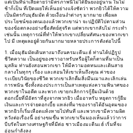
แต่เป็นที่น่าเสียดายว่ามิตรภาพนี้ไม่ได้ยืนยงอยู่นาน ในไม่
ช้าก็เป็น ที่เปิดเผยให้เห็นอย่างแจ้งชัดว่า พวกยิวได้ให้ความ
เป็นมิตรกับมุฮัมมัด ด้วยเงื่อนงำต่างๆ มากมาย เพื่อผล
ประโยชน์ของตนเองแล้วพวกเขาน่า จะปฏิบัติไปตามส่วน
ของข้อตกลงอย่างซื่อสัตย์สุจริต แต่พวกเขากลับไม่ กระทำ
เช่นนั้น เหตุการณ์ที่ทำให้พวกเขาเปลี่ยนทัศนะของพวกเขา
ไป มี เหตุผลอยู่ด้วยกันมากมายหลายประการดังต่อไปนี้
1. เมื่อมุฮัมมัดเดินทางมาถึงนครมะดีนะฮ์ ท่านได้ปฏิรูป
ชีวิตความ เป็นอยู่ของชาวอาหรับหรือผู้ใดก็ตามที่มาเป็น
มุสลิม ท่านยังสอนพวกเขา ให้มีความอดทนและเดินสาย
กลางในทุกๆ เรื่อง และสอนให้เขาเห็นถึงคุณ ค่าของ
ระเบียบวินัยของชีวิต พวกเขาเลิกดื่มสิ่งมึนเมาและเลิกเล่น
การพนัน ซึ่งทั้งสองประการเป็นสาเหตุแห่งความพินาศของ
พวกเขาในอดีต และพวก เขายกเลิกการกู้ยืมเงินด้วย
ดอกเบี้ยที่มีอัตราที่สูงจากพวกยิว เมื่ออาหรับ หยุดการกู้ยืม
เงินและการจ่ายดอกเบี้ย แหล่งที่มาของรายได้อันอุดมของ
พวกยิวก็เริ่มเหือดแห้งหายไปทันที และพวกเขามีความผิด
หวังต่อเรื่องนี้ อย่างขมขื่น พวกเขาเริ่มมองเห็นแล้วว่าการ
บีบรัดในทางเศรษฐกิจที่มีต่อ ชาวเมืองมะดีนะฮ์ เริ่มที่จะ
อ่อนกำลังลง