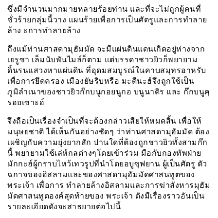
ซึ่งมีจำนวนมากมายหลายร้อยท่าน และที่จะไม่ถูกผู้คนที่
ชั่วร้ายกลุ่มนี้วาง แผนร้ายเพื่อการเป็นศัตรูและการทำลาย
ล้าง ะการทำลายล้าง
ถึงแม้ท่านศาสดามุฮัมมัด จะมีแผ่นดินแดนเกิดอยู่ห่างจาก
เยรูซา เล็มนับพันไมล์ก็ตาม แต่บรรดาชาวยิวก็พยายาม
ดิ้นรนแสวงหาแผ่นดิน ที่อุดมสมบูรณ์ในคาบสมุทรอาหรับ
เพื่อการยึดครอง เมืองยัษริบหรือ มะดีนะฮ์จึงถูกใช้เป็น
ภูมิลำเนาของชาวยิวก๊กบนูกอยนูกอ บนูนาดิร และ ก๊กบนูคุ
รอยเซาะฮ์
จึงถือเป็นเรื่องจำเป็นที่จะต้องกล่าวเสียให้หมดสิ้น เพื่อให้
มนุษยชาติ ได้เห็นกันอย่างชัดๆ ว่าท่านศาสดามุฮัมมัด ต้อง
เผชิญกับความยุ่งยากสัก ปานใดที่ต้องถูกชาวยิวทั้งสามก๊ก
นี้ พยายามใช้เล่ห์กลต่างๆโดยเข้าร่วม มือกับกองทัพฝ่าย
มักกะฮ์ผู้กราบไหว้เทวรูปที่นำโดยอบูซุฟยาน ผู้เป็นศัตรู ตัว
ฉกาจของอิสลามและของศาสดามุฮัมมัดศาสนทูตของ
พระเจ้า เพื่อการ ทำลายล้างอิสลามและการฆ่าสังหารมุฮัม
มัดศาสนทูตองค์สุดท้ายของ พระเจ้า ดังมีเรื่องราวอันเป็น
รายละเอียดดังจะสาธยายต่อไปนี้