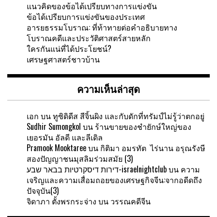
แนวคิดของข้อได้เปรียบทางการแข่งขัน
ข้อได้เปรียบการแข่งขันของประเทศ
อารยธรรมโบราณ: ที่ท้าทายต่อคำอธิบายทาง
โบราณคดีและประวัติศาสตร์สายหลัก
ใครกันแน่ที่ได้ประโยชน์?
เศรษฐศาสตร์ชาวบ้าน
ความเห็นล่าสุด
เอก
บน
ทูซิดิดีส สีจิ้นผิง และกับดักที่ทรัมป์ไม่รู้ว่าตกอยู่
Sudhir Sumongkol
บน
ร้านขายของชำยักษ์ใหญ่ของ
เยอรมัน อัลดี และลีเดิล
Pramook Mooktaree
บน
กิติมา อมรทัต ไร่นาน อรุณรังษี
สองปัญญาชนมุสลิมร่วมสมัย (3)
דירות דיסקרטיות בבאר שבע-israelnightclub
บน
ความ
เจริญและความเสื่อมถอยของเศรษฐกิจจีน:จากอดีดถึง
ปัจจุบัน(3)
จิดาภา ตั้งพรกระจ่าง
บน
วรรณคดีจีน