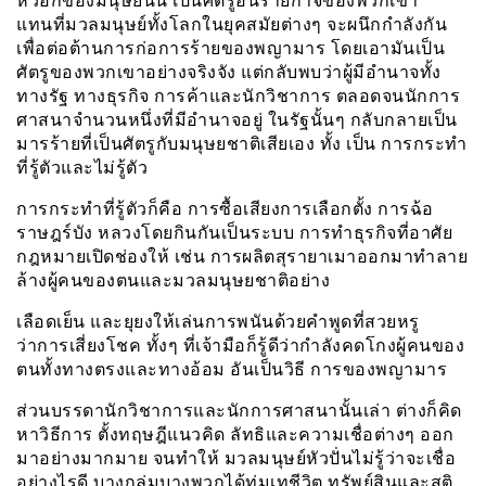
หัวอกของมนุษย์นั้น เป็นศัตรูอันร้ายกาจของพวกเขา
แทนที่มวลมนุษย์ทั้งโลกในยุคสมัยต่างๆ จะผนึกกำลังกัน
เพื่อต่อต้านการก่อการร้ายของพญามาร โดยเอามันเป็น
ศัตรูของพวกเขาอย่างจริงจัง แต่กลับพบว่าผู้มีอำนาจทั้ง
ทางรัฐ ทางธุรกิจ การค้าและนักวิชาการ ตลอดจนนักการ
ศาสนาจำนวนหนึ่งที่มีอำนาจอยู่ ในรัฐนั้นๆ กลับกลายเป็น
มารร้ายที่เป็นศัตรูกับมนุษยชาติเสียเอง ทั้ง เป็น การกระทำ
ที่รู้ตัวและไม่รู้ตัว
การกระทำที่รู้ตัวก็คือ การซื้อเสียงการเลือกตั้ง การฉ้อ
ราษฎร์บัง หลวงโดยกินกันเป็นระบบ การทำธุรกิจที่อาศัย
กฎหมายเปิดช่องให้ เช่น การผลิตสุรายาเมาออกมาทำลาย
ล้างผู้คนของตนและมวลมนุษยชาติอย่าง
เลือดเย็น และยุยงให้เล่นการพนันด้วยคำพูดที่สวยหรู
ว่าการเสี่ยงโชค ทั้งๆ ที่เจ้ามือก็รู้ดีว่ากำลังคดโกงผู้คนของ
ตนทั้งทางตรงและทางอ้อม อันเป็นวิธี การของพญามาร
ส่วนบรรดานักวิชาการและนักการศาสนานั้นเล่า ต่างก็คิด
หาวิธีการ ตั้งทฤษฎีแนวคิด ลัทธิและความเชื่อต่างๆ ออก
มาอย่างมากมาย จนทำให้ มวลมนุษย์หัวปั่นไม่รู้ว่าจะเชื่อ
อย่างไรดี บางกลุ่มบางพวกได้ทุ่มเทชีวิต ทรัพย์สินและสติ