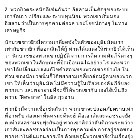
2. พวกยิวตระหนักดีเช่นกันว่า อิสลามเป็นศัตรูของระบบ
เอารัดเอา เปรียบและระบบทุนนิยม พวกเขาเริ่มมอง
อิสลามว่าเป็นการคุกคามต่อผล ประโยชน์ต่างๆ ในทาง
เศรษฐกิจ
นักบวชชาวยิวมีความเกลียดชังในตัวของมุฮัมมัดมาก
เท่ากับชาวยิว ที่ออกเงินให้กู้ ท่านได้แสดงให้พวกยิวได้เห็น
ว่า นักบวชของพวกเขาปฏิบัติ ตามการตีความคัมภีร์ต่างๆ
ของพวกเขาในลักษณะที่บิดเบือนเฉไฉอย่าง ไร และพวก
เขาได้เปลี่ยนแปลงแก้ไขคำสอนของพวกเขาอย่างไร ใน
ส่วน ของนักบวชนั้นก็ได้พยายามเกลี้ยกล่อมผู้คนของพวก
เขา ให้เห็นว่ามุฮัมมัด ไม่มีความรู้ในเรื่องของคัมภีร์ของ
พวกเขา และพยายามที่จะชี้ให้พวกเขากัน เองได้เห็นถึง
ความ “ผิดพลาด” ในอัล กุรอาน
พวกยิวมีความเชื่อเช่นกันว่า พวกเขาจะปลอดภัยตราบเท่า
ที่อาหรับ สองเผ่าที่นครมะดีนะฮ์ คือเอาส์และคอชรอจยัง
คงทำสงครามรบพุ่งกันอยู่ พวกเขาคิดว่าสันติภาพระหว่าง
เอาส์และคอชรอจย่อมเป็นการคุกคามต่อ การอยู่รอดของ
พวกเขาในดินแดนอารเบีย ด้วยเหตุนี้พวกเขาจึงปั่นเรื่องยุ่ง