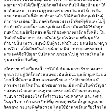
พญามารไม่ได้เป็นผู้ไปปลิดผลไม้จากต้นไม้ ต้องห้ามมาให้
อาดัมและฮาวาบรรพบุรุษของพวกเขากิน แต่วิธีการอัน
แยบ ยลของมันก็คือ จะทำอย่างไรก็ได้ที่จะให้มนุษย์เป็นผู้
ทำการละเมิดฝ่าฝืน ต่อคำสั่งของพระเจ้าทั้งที่รู้ตัวและไม่รู้
ตัว ด้วยมือและลิ้นของมนุษย์เอง เพื่อว่ามันจะได้ใช้คำพูด
ตบหน้ามนุษย์เพื่อหยามเกียรติของพวกเขาอีกครั้งหนึ่ง ใน
วันตัดสินพิพากษา ดังว่ามันไม่รู้อะไรด้วยเลยที่มนุษย์ไป
ทำบาปนั้น เพราะมนุษย์เป็นผู้กระทำมันเอง มนุษย์และพญา
มารจึงต่างโต้เถียงกันต่อ หน้าศาลพิพากษาของพระองค์
พระองค์จึงมีบัญชาขับไล่พวกเขาออกไป สู่ การลงโทษใน
ขุมนรกด้วยกันทั้งคู่
เมื่อความจริงเป็นดังนี้ เราจึงได้เห็นแผนการร้ายของมาร
ถูกนำไป ปฏิบัติโดยตัวแทนของมันที่เป็นมนุษย์กลุ่มหนึ่งบน
โลกนี้ ที่มีความเฉียว ฉลาดเพรียบแปรไปด้วยเล่ห์กล มี
ความทารุณโหดร้าย มักชอบการละเมิด ฝ่าฝืนในคำบัญชา
ของพระเจ้าและศาสนทูตของพระองค์ มีอำนาจควบคุม
ระบบการเงินของโลกจึงร่ำรวยอย่างมหาศาล และลงทุน
ในธุรกิจการค้า มหายักษ์ที่ผูกขาดทุกชนิดทั้งถูกกฎหมาย
ผิดกฎหมายและผิดศีลธรรม โดยใช้อำนาจอันเกรียงไกรใน