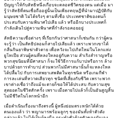
ปัญญาให้กับลัทธิหนึ่งเกือบจะตลอดชีวิตของตน แต่เมื่อ มา
รู้ว่าลัทธิที่ตนเชื่อถืออยู่นั้นเป็นเพียงทฤษฎีที่นำมาปฏิบัติกับ
มนุษยชาติ ไม่ได้จริงๆ ตามที่เชื่อ ประเทศชาติของตนก็
ประสบกับความพินาศไปเสีย แล้ว หรืออีกบางประเทศก็
กำลังเดินไปสู่ความพินาศที่กำลังรอคอยอยู่
ลัทธิความเชื่อต่างๆ ที่เรียกกันว่าศาสนาก็เช่นกัน กว่าผู้คน
จะรู้ว่า เป็นลัทธิปลอมก็สายไปเสียแล้ว เพราะพวกเขาได้
กลืนกินยาพิษฆ่าตัวตาย เพื่อหวังจะไปเกิดใหม่ในโลกแห่ง
ยูโทเปีย ส่วนผู้คนที่หลงใหลอยู่กับความ สำเริงสำราญหรือ
พวกสุขนิยมที่มีศาสนา ก็จะใช้วิธีการแก้บาปหรือการ ล้าง
บาปด้วยการทำบาป ส่วนพวกไม่มีศาสนานั้นก็จะหลงใหล
ได้ปลื้มไป กับการเสพยาเสพติดในทุกชนิด หรือเกมกีฬา
การละเล่นที่หวาดเสียวทุก ชนิดที่เสี่ยงกับชีวิต เพราะพวก
เขาต่างเชื่อว่าถึงแม้จะตายก็ขอให้ได้ประสบ กับความสุข
สุดยอดในชีวิตสักครั้ง เพราะเมื่อตายไปแล้วก็เป็นอันสูญสิ้น
ไม่มีชีวิตในโลกหน้าอีก
เมื่อดำเนินเรื่องมาถึงตรงนี้ ผู้หนึ่งย่อมตระหนักได้ด้วย
ตนเองแล้ว ว่า พญามารพร้อมลูกๆ ของมันทั้งห้าตัวดัง
กล่าวแล้ว ไม่ได้เป็นผู้ลงมือ กระทำชั่วด้วยตัวของมันเอง