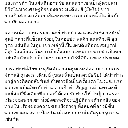
และการค้า ในแผ่นดินอาหรับ และพวกเขาเป็นผู้ควบคุม
ชีวิตในทางเศรษฐกิจของชาว มะดีนะฮ์ (ยัษริบ) ชาว
อาหรับสองเผ่าคือเอาส์และคอชรอจตกเป็นหนี้เป็น สินกับ
พวกยิวตลอดกาล
นอกเหนือจากนครมะดีนะฮ์ พวกยิว ณ แผ่นดินฮิญาชยังมี
ศูนย์ กลางที่แข็งแกร่งอยู่ในคอยบัร ฟะดัก และที่วะดี อุล
กุรอ แผ่นดินในหุบ เขาเหล่านี้เป็นแผ่นดินที่อุดมสมบูรณ์
ที่สุดในแว้นแคว้นอารเบียทั้งหมด และเกษตรกรชาวยิวของ
แผ่นดินดังกล่าว ก็เป็นชาวนาชาวไร่ที่ดีที่สุดของ ประเทศ
การอพยพลี้ภัยของมุฮัมมัดศาสนทูตแห่งอิสลาม จากนคร
มักกะฮ์ สู่นครมะดีนะฮ์ (ขณะนั้นเป็นนครยัษริบ) ได้นำท่าน
มาสู่การติดต่อสัมพันธ์ กับชาวยิวเป็นครั้งแรก ในระยะแรก
พวกเขาเป็นมิตรกับท่าน ท่านจึงทำ สัญญาแห่งนครมะดี
นะฮ์อันมีชื่อเสียงขึ้น และได้ยอมรับท่านให้เป็นผู้ ปกครอง
เมืองของพวกเขา ทั้งยังตกลงที่จะปฏิบัติตามคำตัดสินของ
ท่านใน เรื่องของความขัดแย้งต่างๆ ทั้งหมดที่อาจมีขึ้น
พวกเขาตกลงที่จะป้องกัน เมืองหากกรณีมีศัตรูมารุกราน
เช่นกัน