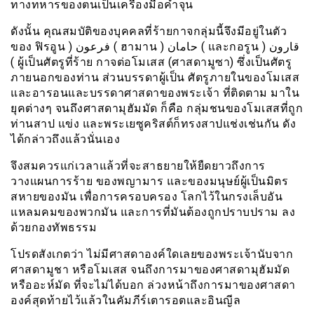
ทางทหารของตนเป็นเครื่องมือค้ำจุน
ดังนั้น คุณสมบัติของบุคคลที่ร้ายกาจกลุ่มนี้จึงมีอยู่ในตัว
ของ ฟิรอูน ) فرعون ( ฮามาน ) حامان ( และกอรูน ) قارون
( ผู้เป็นศัตรูที่ร้าย กาจต่อโมเสส (ศาสดามูซา) ซึ่งเป็นศัตรู
ภายนอกของท่าน ส่วนบรรดาผู้เป็น ศัตรูภายในของโมเสส
และอารอนและบรรดาศาสดาของพระเจ้า ที่ติดตาม มาใน
ยุคต่างๆ จนถึงศาสดามุฮัมมัด ก็คือ กลุ่มชนของโมเสสที่ถูก
ท่านสาป แข่ง และพระเยซูคริสต์ก็ทรงสาปแช่งเช่นกัน ดัง
ได้กล่าวถึงแล้วนั่นเอง
จึงสมควรแก่เวลาแล้วที่จะสาธยายให้ยืดยาวถึงการ
วางแผนการร้าย ของพญามาร และของมนุษย์ผู้เป็นมิตร
สหายของมัน เพื่อการครอบครอง โลกไว้ในกรงเล็บอัน
แหลมคมของพวกมัน และการที่มันต้องถูกปราบปราม ลง
ด้วยกองทัพธรรม
โปรดสังเกตว่า ไม่มีศาสดาองค์ใดเลยของพระเจ้านับจาก
ศาสดามูชา หรือโมเสส จนถึงการมาของศาสดามุฮัมมัด
หรืออะห์มัด ที่จะไม่ได้บอก ล่วงหน้าถึงการมาของศาสดา
องค์สุดท้ายไว้แล้วในคัมภีร์เตารอตและอินญีล