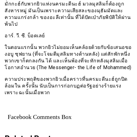
มักกะฮ์กับพวกยิวแห่งนครมะดีนะฮ์ มวลมุสลิมก็ต้องถูก
สังหารหมู่ มันเป็นเพราะความเสียสละของมุฮัมมัดและ
ความแกร่งกล้า ของอะลีเท่านั้น ที่ได้ปัดเป่าภัยพิบัติให้ผ่าน
พ้นไป
อาร์. วี. ซี. บ็อดเลย์
ในตอนแรกนั้น พวกยิวไม่ยอมเห็นคล้อยด้วยกับข้อเสนอขอ
งอบู ซุฟยาน (ที่จะโจมตีมุสลิมทางด้านหลัง) แต่สักพักหนึ่ง
พวกเขาก็ตกลงกัน ได้ และเห็นพ้องที่จะหักหลังมุสลิมเมื่อ
โอกาสอำนวย (The Messenger- the Life of Mohammed)
ความประพฤติของพวกยิวเมื่อคราวที่นครมะดีนะฮ์ถูกปิด
ล้อมใน ครั้งนั้น นับเป็นการก่อกบฏต่อรัฐอย่างร้ายแรง
เพราะฉะนั้นเมื่อพวก
Facebook Comments Box