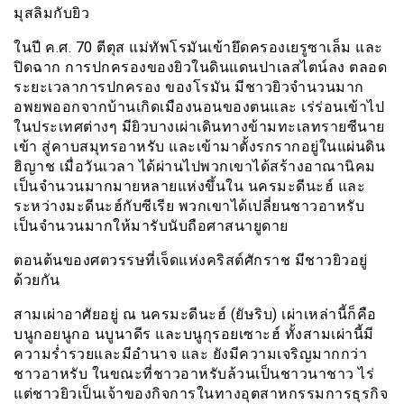
มุสลิมกับยิว
ในปี ค.ศ. 70 ตีตุส แม่ทัพโรมันเข้ายึดครองเยรูซาเล็ม และ
ปิดฉาก การปกครองของยิวในดินแดนปาเลสไตน์ลง ตลอด
ระยะเวลาการปกครอง ของโรมัน มีชาวยิวจำนวนมาก
อพยพออกจากบ้านเกิดเมืองนอนของตนและ เร่ร่อนเข้าไป
ในประเทศต่างๆ มียิวบางเผ่าเดินทางข้ามทะเลทรายซีนาย
เข้า สู่คาบสมุทรอาหรับ และเข้ามาตั้งรกรากอยู่ในแผ่นดิน
ฮิญาช เมื่อวันเวลา ได้ผ่านไปพวกเขาได้สร้างอาณานิคม
เป็นจำนวนมากมายหลายแห่งขึ้นใน นครมะดีนะฮ์ และ
ระหว่างมะดีนะฮ์กับซีเรีย พวกเขาได้เปลี่ยนชาวอาหรับ
เป็นจำนวนมากให้มารับนับถือศาสนายูดาย
ตอนต้นของศตวรรษที่เจ็ดแห่งคริสต์ศักราช มีชาวยิวอยู่
ด้วยกัน
สามเผ่าอาศัยอยู่ ณ นครมะดีนะฮ์ (ยัษริบ) เผ่าเหล่านี้ก็คือ
บนูกอยนูกอ นบูนาดีร และบนูกุรอยเซาะฮ์ ทั้งสามเผ่านี้มี
ความร่ำรวยและมีอำนาจ และ ยังมีความเจริญมากกว่า
ชาวอาหรับ ในขณะที่ชาวอาหรับล้วนเป็นชาวนาชาว ไร่
แต่ชาวยิวเป็นเจ้าของกิจการในทางอุตสาหกรรมการธุรกิจ