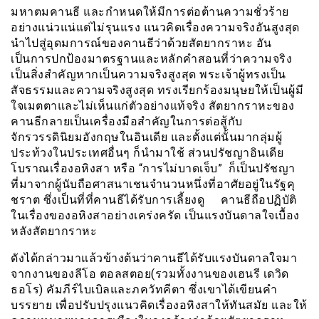
มหาตมคานธี และกำหนดให้มีการต่อต้านความชั่วร้าย
อย่างแน่วแน่แต่ไม่รุนแรง แนวคิดเรื่องความจริงอันสูงสุด
นำไปสู่อุดมการณ์ของคานธีว่าด้วยสัตยากราหะ อัน
เป็นการปกป้องมาตรฐานและหลักคำสอนที่ว่าความจริง
เป็นสิ่งสำคัญหากเป็นความจริงสูงสุด พระเจ้าผู้ทรงเป็น
สัจธรรมและความจริงสูงสุด ทรงเรียกร้องมนุษยให้เป็นผู้มี
ใจเมตตาและไม่เห็นแก่ตัวอย่างแท้จริง สัตยากราหะของ
คานธีกลายเป็นเครื่องมือสำคัญในการต่อสู้กับ
จักรวรรดินิยมอังกฤษในอินเดีย และตั้งแต่นั้นมากลุ่มผู้
ประท้วงในประเทศอื่นๆ ก็นำมาใช้ ส่วนปรัชญาอินเดีย
โบราณเรื่องอหิงสา หรือ “การไม่บาดเจ็บ” ก็เป็นปรัชญา
ที่มาจากผู้นับถือศาสนาเชนจำนวนหนึ่งที่อาศัยอยู่ในรัฐคุ
ชราต ซึ่งเป็นที่ที่คานธีได้รับการเลี้ยงดู คานธีถือปฏิบัติ
ในเรื่องของอหิงสาอย่างเคร่งครัด เป็นแรงบันดาลใจเบื้อง
หลังสัตยากราหะ
ดังได้กล่าวมาแล้วข้างต้นว่าคานธีได้รับแรงบันดาลใจมา
จากงานของลีโอ ตอลสตอย(รวมทั้งงานของเฮนรี เดวิด
ธอโร) คัมภีร์ไบเบิลและภควัทคีตา ซึ่งเขาได้เขียนคำ
บรรยาย เพื่อปรับปรุงแนวคิดเรื่องอหิงสาให้ทันสมัย และให้