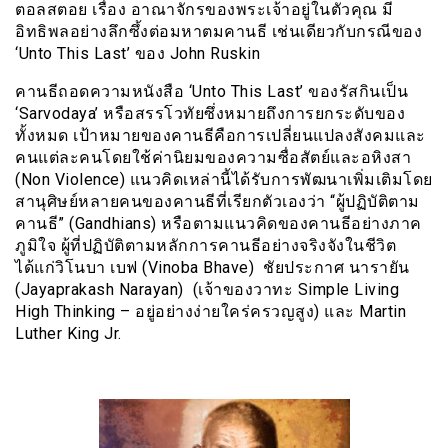
ตอลสตอย เรื่อง อาณาจักรของพระเจ้าอยู่ในตัวคุณ มี
อิทธิพลอย่างลึกซึ้งต่อมหาตมคานธี เช่นเดียวกับกรณีของ
‘Unto This Last’ ของ John Ruskin
คานธีถอดความหนังสือ ‘Unto This Last’ ของรัสกินเป็น
‘Sarvodaya’ หรือสรรโวทัยซึ่งหมายถึงการยกระดับของ
ทั้งหมด เป้าหมายของคานธีคือการเปลี่ยนแปลงสังคมและ
คนแต่ละคนโดยใช้ค่านิยมของความซื่อสัตย์และอหิงสา
(Non Violence) แนวคิดเหล่านี้ได้รับการพัฒนาเพิ่มเติมโดย
สานุศิษย์หลายคนของคานธีที่เรียกตัวเองว่า “ผู้ปฏิบัติตาม
คานธี” (Gandhians) หรือตามแนวคิดของคานธีอย่างภาค
ภูมิใจ ผู้ที่ปฏิบัติตามหลักการคานธีอย่างจริงจังในชีวิต
ได้แก่วิโนบา เบฟ (Vinoba Bhave) ชัยประกาศ นารายัน
(Jayaprakash Narayan) (เจ้าของวาทะ Simple Living
High Thinking – อยู่อย่างง่ายใคร่ครวญสูง) และ Martin
Luther King Jr.