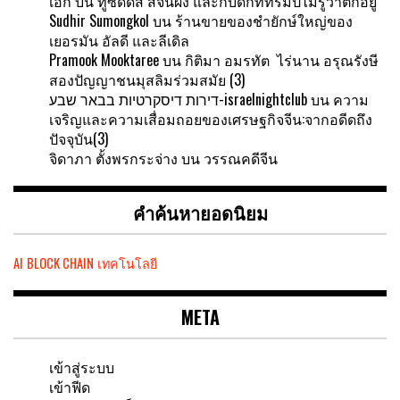
เอก
บน
ทูซิดิดีส สีจิ้นผิง และกับดักที่ทรัมป์ไม่รู้ว่าตกอยู่
Sudhir Sumongkol
บน
ร้านขายของชำยักษ์ใหญ่ของ
เยอรมัน อัลดี และลีเดิล
Pramook Mooktaree
บน
กิติมา อมรทัต ไร่นาน อรุณรังษี
สองปัญญาชนมุสลิมร่วมสมัย (3)
דירות דיסקרטיות בבאר שבע-israelnightclub
บน
ความ
เจริญและความเสื่อมถอยของเศรษฐกิจจีน:จากอดีดถึง
ปัจจุบัน(3)
จิดาภา ตั้งพรกระจ่าง
บน
วรรณคดีจีน
คำค้นหายอดนิยม
AI
BLOCK CHAIN
เทคโนโลยี
META
เข้าสู่ระบบ
เข้าฟีด