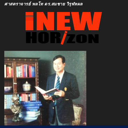
ศาสตราจารย์ พลโท ดร.สมชาย วิรุฬหผล