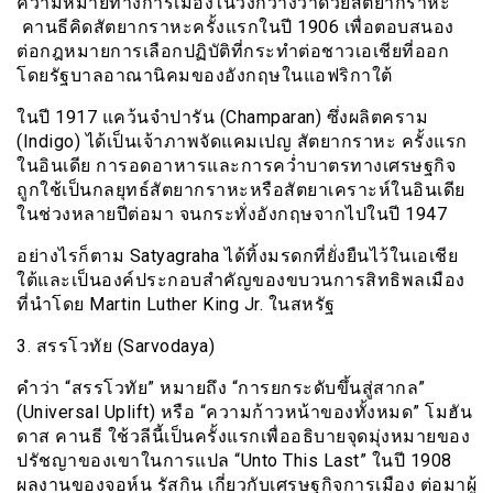
ความหมายทางการเมืองในวงกว้างว่าด้วยสัตยากราหะ
คานธีคิดสัตยากราหะครั้งแรกในปี 1906 เพื่อตอบสนอง
ต่อกฎหมายการเลือกปฏิบัติที่กระทำต่อชาวเอเชียที่ออก
โดยรัฐบาลอาณานิคมของอังกฤษในแอฟริกาใต้
ในปี 1917 แคว้นจำปารัน (Champaran) ซึ่งผลิตคราม
(Indigo) ได้เป็นเจ้าภาพจัดแคมเปญ สัตยากราหะ ครั้งแรก
ในอินเดีย การอดอาหารและการคว่ำบาตรทางเศรษฐกิจ
ถูกใช้เป็นกลยุทธ์สัตยากราหะหรือสัตยาเคราะห์ในอินเดีย
ในช่วงหลายปีต่อมา จนกระทั่งอังกฤษจากไปในปี 1947
อย่างไรก็ตาม Satyagraha ได้ทิ้งมรดกที่ยั่งยืนไว้ในเอเชีย
ใต้และเป็นองค์ประกอบสำคัญของขบวนการสิทธิพลเมือง
ที่นำโดย Martin Luther King Jr. ในสหรัฐ
3. สรรโวทัย (Sarvodaya)
คำว่า “สรรโวทัย” หมายถึง “การยกระดับขึ้นสู่สากล”
(Universal Uplift) หรือ “ความก้าวหน้าของทั้งหมด” โมฮัน
ดาส คานธี ใช้วลีนี้เป็นครั้งแรกเพื่ออธิบายจุดมุ่งหมายของ
ปรัชญาของเขาในการแปล “Unto This Last” ในปี 1908
ผลงานของจอห์น รัสกิน เกี่ยวกับเศรษฐกิจการเมือง ต่อมาผู้