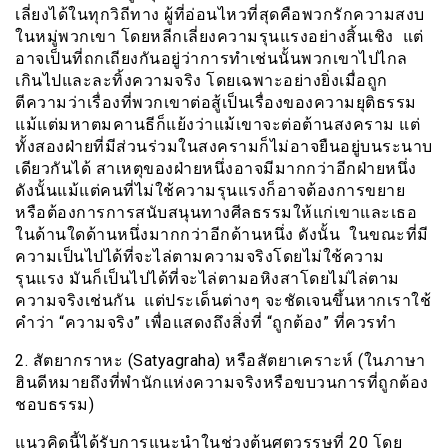
เลี่ยงได้ในทุกวิถีทาง ผู้ที่อ่อนไหวที่สุดคือพวกรักความสงบ
ในหมู่พวกเขา โดยหลีกเลี่ยงความรุนแรงอย่างสิ้นเชิง แต่
อาจเป็นที่ถกเถียงกันอยู่ว่าการทำเช่นนั้นพวกเขาไปไกล
เกินไปและละทิ้งความจริง โดยเฉพาะอย่างยิ่งเมื่อถูก
ตีความว่าเรื่องที่พวกเขาต่อสู้เป็นเรื่องของความยุติธรรม
แม้แต่มหาตมคานธีก็แย้งว่าแม้เขาจะต่อต้านสงคราม แต่
ทั้งสองฝ่ายที่มีส่วนร่วมในสงครามก็ไม่อาจยืนอยู่บนระนาบ
เดียวกันได้ สาเหตุของฝ่ายหนึ่งอาจมีมากกว่าอีกฝ่ายหนึ่ง
ดังนั้นแม้แต่คนที่ไม่ใช้ความรุนแรงก็อาจต้องการขยาย
หรือต้องการการสนับสนุนทางศีลธรรมให้แก่เขาและเธอ
ในด้านใดด้านหนึ่งมากกว่าอีกด้านหนึ่ง ดังนั้น ในขณะที่มี
ความเป็นไปได้ที่จะไล่ตามความจริงโดยไม่ใช้ความ
รุนแรง มันก็เป็นไปได้ที่จะไล่ตามอหิงสาโดยไม่ไล่ตาม
ความจริงเช่นกัน แต่ประเด็นต่างๆ จะชัดเจนขึ้นหากเราใช้
คำว่า “ความจริง” เพื่อแสดงถึงสิ่งที่ “ถูกต้อง” ที่ควรทำ
2. สัตยากราหะ (Satyagraha) หรือสัตยาเคราะห์ (ในภาษา
ฮินดีหมายถึงที่พำนักแห่งความจริงหรือขบวนการที่ถูกต้อง
ชอบธรรม)
แนวคิดนี้ได้รับการแนะนำในช่วงต้นศตวรรษที่ 20 โดย