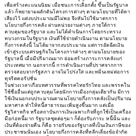
เพื่อสร้างคะแนนนิยม เมื่อชนะการเลือกตั้ง ขึ้นเป็นรัฐบาล
แล้ว ก็พยายามผลักดันโครงการต่างๆ ตามนโยบายที่ได้หา
เสียงไว้ แต่งบประมาณมีไม่พอ จึงหันไปใช้มาตรการ
นโยบายกึ่งการคลัง ผ่านหน่วยงานต่างๆ ภายใต้การ
ควบคุมของรัฐบาล และไม่ได้ดำเนินการโดยกระทรวง
ทบวงกรมในรัฐบาล เงินที่ใช้จ่ายดำเนินงาน ตามนโยบาย
กึ่งการคลังนี้ ไม่ได้มาจากงบประมาณ แต่การอัดฉีดเงิน
เข้าสู่ระบบเศรษฐกิจในโครงการต่างๆ ตามนโยบายของ
รัฐบาลนี้ เมื่อมีปริมาณมาก ย่อมสร้างภาระการคลังแก่
ประเทศมาก นอกจากนี้ การดำเนินงานที่ปราศจากการ
ตรวจสอบจากรัฐสภา อาจไม่โปร่งใส และหมิ่นเหม่ต่อการ
ทุจริตคอรัปชั่น
ในช่วงเวลาเกือบทศวรรษที่พรรคไทยรักไทย และพรรคใน
ใช้ชื่ออื่นแต่ถูกควบคุมโดยนักการเมืองกลุ่มเดียวกัน มีการ
ใช้เงินนอกงบประมาณตามนโยบายกึ่งการคลังเป็นปริมาณ
มหาศาล ทำให้หนี้สาธารณะเพิ่มสูงขึ้นมาก แต่เมื่อ
รัฐวิสาหกิจ หรือสถาบันการเงินเฉพาะกิจที่ถูกใช้เป็นเครื่อง
มือก่อหนี้มาก รัฐบาลชุดต่อๆมา ก็ต้องรับภาระ หนี้นั้น และ
เงินที่ต้องจ่ายคืน ก็คือ รายรับของรัฐบาลที่เป็นเงินภาษีของ
ประชาชนนั่นเอง นโยบายกึ่งการคลังที่หลีกเลี่ยงข้อจำกัด