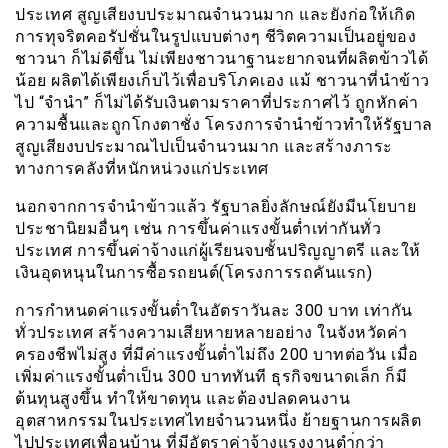
ประเทศ สูญเสียงบประมาณจำนวนมาก และยังก่อให้เกิด
การทุจริตคอรัปชั่นในรูปแบบต่างๆ ชีวิตความเป็นอยู่ของ
ชาวนา ก็ไม่ดีขึ้น ไม่เพียงชาวนาฐานะยากจนที่ผลิตข้าวได้
น้อย ผลิตได้เพียงเก็บไว้เพื่อบริโภคเอง แม้ ชาวนาที่นำข้าว
ไป “จำนำ” ก็ไม่ได้รับเงินตามราคาที่ประกาศไว้ ถูกหักค่า
ความชื้นและถูกโกงตาชั่ง โครงการจำนำข้าวทำให้รัฐบาล
สูญเสียงบประมาณไปเป็นจำนวนมาก และสร้างภาระ
ทางการคลังที่หนักหน่วงแก่ประเทศ
นอกจากการจำนำข้าวแล้ว รัฐบาลยิ่งลักษณ์ยังมีนโยบาย
ประชานิยมอื่นๆ เช่น การขึ้นค่าแรงขั้นต่ำเท่ากันทั่ว
ประเทศ การขึ้นค่าจ้างแก่ผู้เรียนจบชั้นปริญญาตรี และให้
เงินอุดหนุนในการซื้อรถยนต์(โครงการรถคันแรก)
การกำหนดค่าแรงขั้นต่ำในอัตราวันละ 300 บาท เท่ากัน
ทั่วประเทศ สร้างความเสียหายหลายอย่าง ในจังหวัดค่า
ครองชีพไม่สูง ที่มีค่าแรงขั้นต่ำไม่ถึง 200 บาทต่อวัน เมื่อ
เพิ่มค่าแรงขั้นต่ำเป็น 300 บาททันที ธุรกิจขนาดเล็ก ก็มี
ต้นทุนสูงขึ้น ทำให้ขาดทุน และต้องปลดคนงาน
อุตสาหกรรมในประเทศไทยจำนวนหนึ่ง ย้ายฐานการผลิต
ไปประเทศเพื่อนบ้าน ที่มีอัตราค่าจ้างแรงงานตำ่กว่า