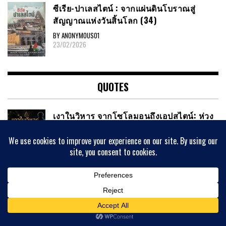
ซีเรีย​-ปาเลสไตน์​ : จากแผ่นดินโบราณสู่
สัญญาณ​แห่งวันสิ้นโลก​ (34)
BY ANONYMOUS01
23/02/2026
QUOTES
เงาในวิหาร จากโซโลมอนถึงเอปสไตน์: ห่วง
โซ่แห่งความลับที่ไม่เคยขาด ตอนที่ 3
BY ANONYMOUS01
27/05/2026
ดาไล ลามะ และพาตาโกเนีย
BY ANONYMOUS01
02/05/2026
สงครามที่ทุกฝ่ายแพ้ แต่ไม่มีใครยอมรับ