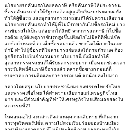
นโยบายรถคันแรกโดยลดภาษี หรือคืนภาษีให้ประชาชน
ซื้อรถคันแรก ทำให้รัฐบาลต้องสูญเสียเงินงบประมาณ ยัง
ทำให้ผู้ซื้อรถ และอุตสาหกรรมรถยนต์ได้รับความเสียหาย
นโยบายรถคันแรกทำให้ผู้ที่ไม่มีรถพากันไปซื้อรถใหม่ บาง
คนขับรถไม่เป็น แต่อยากได้สิทธิ จากการลดภาษี ก็ไปซื้อ
รถด้วย อุบัติเหตุการขับรถสูงขึ้นเพียงไรไม่มีสถิติที่แน่ชัด
แต่ข้อกำหนดที่ว่า เมื่อซื้อรถมาแล้ว ขายไม่ได้ภายในเวลา
ห้าปี ทำให้ผู้ซื้อรถที่ไม่สามารถผ่อนส่งได้ตามกำหนด ต้อง
ถูกยึดรถไปเป็นจำนวนมาก นโยบายนี้ ยังมีผลทำให้
อุตสาหกรรมรถยนต์ได้รับผลกระทบมาก เมื่อหมดช่วงเวลา
การรับสิทธิ์คืนภาษีซื้อรถแล้ว ตลาดซื้อขายรถยนต์ก็
ซบเซาลง การผลิตและกาขายรถยนต์ ลดน้อยลงไปมาก
กล่าวโดยสรุป นโยบายประชานิยมของพรรคไทยรักไทย
และพรรคเพื่อไทย ได้ทำความเสียหายแก่เศรษฐกิจไทย
มาก และมีส่วนสำคัญที่ทำให้เศรษฐกิจไทยเสื่อมถอยลงใน
ศตวรรษที่21
ในตอนต่อไป จะกล่าวถึงสาเหตุความเสียหาย ที่เกิดจาก
การทุจริตคอรัปชั่น ความไม่สงบเรียบร้อยของบ้านเมือง
การบริหารราชการ ที่ไม่มีประสิทธิภาพ ผลกระทบที่เกิด