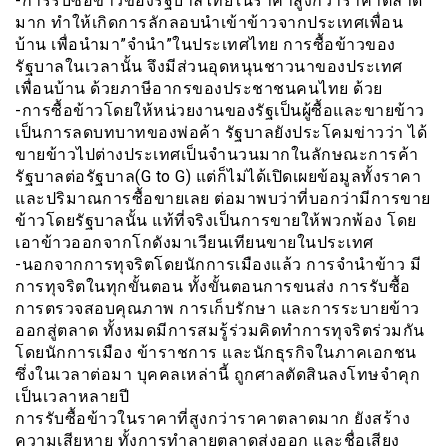
-การรับซื้อข้าวของรัฐบาลไทยในราคาสูงกว่าราคาตลาด
มาก ทำให้เกิดการลักลอบนำเข้าข้าวจากประเทศเพื่อน
บ้าน เพื่อนำมา”จำนำ”ในประเทศไทย การซื้อข้าวของ
รัฐบาลในเวลานั้น จึงมีส่วนอุดหนุนชาวนาของประเทศ
เพื่อนบ้าน ด้วยภาษีอากรของประชาชนคนไทย ด้วย
-การซื้อข้าวโดยให้หน่วยงานของรัฐเป็นผู้ซื้อและขายข้าว
เป็นการลดบทบาทของพ่อค้า รัฐบาลยังประโคมข่าวว่า ได้
ขายข้าวไปต่างประเทศเป็นจำนวนมากในลักษณะการค้า
รัฐบาลต่อรัฐบาล(G to G) แต่ก็ไม่ได้เปิดเผยข้อมูลทั้งราคา
และปริมาณการซื้อขายเลย ต่อมาพบว่าที่บอกว่ามีการขาย
ข้าวโดยรัฐบาลนั้น แท้ที่จริงเป็นการขายให้พวกพ้อง โดย
เอาข้าวออกจากโกดังมาเวียนเทียนขายในประเทศ
-นอกจากการทุจริตโดยนักการเมืองแล้ว การจำนำข้าว มี
การทุจริตในทุกขั้นตอน ทั้งขั้นตอนการขนส่ง การรับซื้อ
การตรวจสอบคุณภาพ การเก็บรักษา และการระบายข้าว
ออกสู่ตลาด ทั้งหมดมีการสมรู้ร่วมคิดทำการทุจริตร่วมกัน
โดยนักการเมือง ข้าราชการ และนักธุรกิจในภาคเอกชน
ซึ่งในเวลาต่อมา บุคคลเหล่านี้ ถูกศาลตัดสินลงโทษจำคุก
เป็นเวลาหลายปี
การรับซื้อข้าวในราคาที่สูงกว่าราคาตลาดมาก ยังสร้าง
ความเสียหาย ทั้งการทำลายตลาดส่งออก และชื่อเสียง