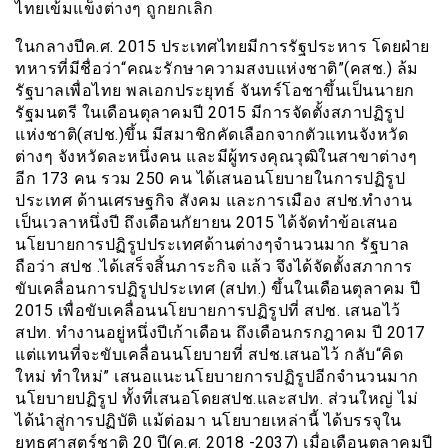
ไทยเข้มแข็งต่างๆ ถูกยกเลิก
ในกลางปีค.ศ. 2015 ประเทศไทยมีการรัฐประหาร โดยฝ่าย
ทหารที่มีชื่อว่า“คณะรักษาความสงบแห่งชาติ”(คสช.) ล้ม
รัฐบาลเพื่อไทย พลเอกประยุทธ์ จันทร์โอชาขึ้นเป็นนายก
รัฐมนตรี ในเดือนตุลาคมปี 2015 มีการจัดตั้งสภาปฏิรูป
แห่งชาติ(สปช.)ขึ้น มีสมาชิกคัดเลือกจากตัวแทนจังหวัด
ต่างๆ จังหวัดละหนึ่งคน และมีผู้ทรงคุณวุฒิในสาขาต่างๆ
อีก 173 คน รวม 250 คน ได้เสนอนโยบายในการปฏิรูป
ประเทศ ด้านเศรษฐกิจ สังคม และการเมือง สปช.ทำงาน
เป็นเวลาหนึ่งปี ถึงเดือนกัยายน 2015 ได้จัดทำข้อเสนอ
นโยบายการปฏิรูปประเทศด้านต่างๆจำนวนมาก รัฐบาล
ถือว่า สปช .ได้เสร็จสิ้นภาระกิจ แล้ว จึงได้จัดตั้งสภาการ
ขับเคลื่อนการปฏิรูปประเทศ (สปท.) ขึ้นในเดือนตุลาคม ปี
2015 เพื่อขับเคลื่อนนโยบายการปฏิรูปที่ สปช. เสนอไว้
สปท. ทำงานอยู่หนึ่งปีเก้าเดือน ถึงเดือนกรกฎาคม ปี 2017
แต่แทนที่จะขับเคลื่อนนโยบายที่ สปช.เสนอไว้ กลับ“คิด
ใหม่ ทำใหม่” เสนอแนะนโยบายการปฏิรูปอีกจำนวนมาก
นโยบายปฏิรูป ทั้งที่เสนอโดยสปช.และสปท. ส่วนใหญ่ ไม่
ได้นำสู่การปฏิบัติ แม้ต่อมา นโยบายเหล่านี้ ได้บรรจุใน
ยุทธศาสตร์ชาติ 20 ปี(ค.ศ. 2018 -2037) เมื่อเดือนตุลาคมปี