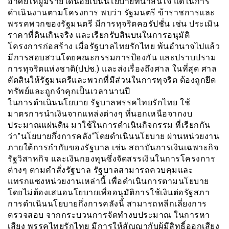
อาศัยให้ผู้มีรายได้น้อยเป็นนโยบายที่น่าสนใจ แต่ในการ
ดำเนินงานตามโครงการ พบว่า รัฐมนตรี ข้าราชการและ
พรรคพวกของรัฐมนตรี มีการทุจริตคอรัปชั่น เช่น ประเมิน
ราคาที่ดินเกินจริง และเรียกรับสินบนในการอนุมัติ
โครงการก่อสร้าง เมื่อรัฐบาลไทยรักไทย พ้นอำนาจไปแล้ว
มีการสอบสวนโดยคณะกรรมการป้องกัน และปราบปราม
การทุจริตแห่งชาติ(ปปช.) และส่งเรื่องถึงศาล ในที่สุด ศาล
ตัดสินให้รัฐมนตรีและพวกที่มีส่วนในการทุจริต ต้องถูกยึด
ทรัพย์และถูกจำคุกเป็นเวลานานปี
ในการดำเนินนโยบาย รัฐบาลพรรคไทยรักไทย ใช้
มาตรการนำเงินจากแหล่งต่างๆ ที่นอกเหนือจากงบ
ประมาณแผ่นดิน มาใช้ในการดำเนินกิจกรรม ที่เรียกกัน
ว่า”นโยบายกึ่งการคลัง“โดยดำเนินนโยบาย ผ่านหน่วยงาน
ภายใต้การกำกับของรัฐบาล เช่น สถาบันการเงินเฉพาะกิจ
รัฐวิสาหกิจ และเงินกองทุนซึ่งจัดสรรเงินในการโครงการ
ต่างๆ ตามคำสั่งรัฐบาล รัฐบาลสามารถควบคุมและ
แทรกแซงหน่วยงานเหล่านี้ เพื่อดำเนินการตามนโยบาย
โดยไม่ต้องเสนอนโยบายเพื่ออนุมัติการใช้เงินต่อรัฐสภา
การดำเนินนโยบายกึ่งการคลังนี้ สามารถหลีกเลี่ยงการ
ตรวจสอบ จากกระบวนการจัดทำงบประมาณ ในการหา
เสียง พรรคไทยรักไทย มีการให้สัญญากับผู้มีสิทธิ์ออกเสียง