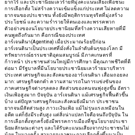
ยากไร้ และประชานิยมเลวร้ายที่มุ่งคะแนนเสียงเพื่อชนะ
การเลือกตั้ง ไม่สร้างความเข้มแข็งแก่ประเทศ ไม่ลดความ
ยากจนของประชาชน ทั้งยังมีพฤติกรรมทุจริตที่มุ่งสร้าง
ประโยชน์ และความร่ำรวยให้ตนเองและพรรคพวก
ตัวอย่างของนโยบายประชานิยมที่สร้างความเสียหายที่มี
คนพูดถึงกันมาก คือกรณีของประเทศ
อาร์เจนตินา(Agentina) เมื่อประมาณร้อยปีก่อน
อาร์เจนตินาเป็นประเทศที่มั่งคั่งในลำดับต้นๆของโลก มี
ทรัพยากรณ์ธรรมชาติอุดมสมบูรณ์ มีภาคเกษตรที่
ก้าวหน้า ประชาชนส่วนใหญ่มีการศึกษา มีคุณภาพชีวิตที่ดี
ต่อมา มีรัฐบาลที่มีนโยบายประชานิยมเลวร้ายมาบริหาร
ประเทศ เศรษฐกิจและสังคมของอาร์เจนตินา เสื่อมถอยลง
มาก: เศรษฐกิจตกตำ่ ความสามารถในการแข่งขันของ
ภาคเศรษฐกิจต่างๆลดลง สัดส่วนของคนจนพุ่งสูงขึ้น อัตรา
เงินเฟ้อสูงมาก ปัจจุบัน อาร์เจนตินา แม้เศรษฐกิจฟื้นตัวขึ้น
บ้าง แต่ปัญหาเศรษฐกิจและสังคมยังมีมาก ประชาชน
ยากจนมีสัดส่วนสูง ภาวะเงินเฟ้อ แม้ไม่รุนแรงเหมือนใน
อดีต แต่ก็ยังมีระดับสูง แต่สิ่งน่าแปลกใจคือจนถึงปัจุบัน ใน
การเลือกตั้งทุกครั้งยังมีพรรคการเมืองที่ชูนโยบายประชา
นิยมลักษณะต่างๆ และได้รับคะแนนเสียงจากประชาชนไม่
น้อย ในบางครั้ง สามารถเอาชนะการเลือกตั้งขึ้นมาเป็น