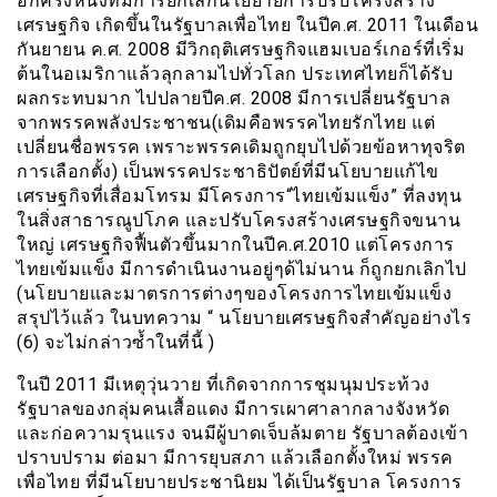
อีกครั้งหนึ่งที่มีการยกเลิกนโยยายการปรับโครงสร้าง
เศรษฐกิจ เกิดขึ้นในรัฐบาลเพื่อไทย ในปีค.ศ. 2011 ในเดือน
กันยายน ค.ศ. 2008 มีวิกฤติเศรษฐกิจแฮมเบอร์เกอร์ที่เริ่ม
ต้นในอเมริกาแล้วลุกลามไปทั่วโลก ประเทศไทยก็ได้รับ
ผลกระทบมาก ไปปลายปีค.ศ. 2008 มีการเปลี่ยนรัฐบาล
จากพรรคพลังประชาชน(เดิมคือพรรคไทยรักไทย แต่
เปลี่ยนชื่อพรรค เพราะพรรคเดิมถูกยุบไปด้วยข้อหาทุจริต
การเลือกตั้ง) เป็นพรรคประชาธิปัตย์ที่มีนโยบายแก้ไข
เศรษฐกิจที่เสื่อมโทรม มีโครงการ“ไทยเข้มแข็ง” ที่ลงทุน
ในสิ่งสาธารณูปโภค และปรับโครงสร้างเศรษฐกิจขนาน
ใหญ่ เศรษฐกิจฟื้นตัวขึ้นมากในปีค.ศ.2010 แต่โครงการ
ไทยเข้มแข็ง มีการดำเนินงานอยู่ๆด้ไม่นาน ก็ถูกยกเลิกไป
(นโยบายและมาตรการต่างๆของโครงการไทยเข้มแข็ง
สรุปไว้แล้ว ในบทความ “ นโยบายเศรษฐกิจสำคัญอย่างไร
(6) จะไม่กล่าวซํ้าในที่นี้ )
ในปี 2011 มีเหตุวุ่นวาย ที่เกิดจากการชุมนุมประท้วง
รัฐบาลของกลุ่มคนเสื้อแดง มีการเผาศาลากลางจังหวัด
และก่อความรุนแรง จนมีผู้บาดเจ็บล้มตาย รัฐบาลต้องเข้า
ปราบปราม ต่อมา มีการยุบสภา แล้วเลือกตั้งใหม่ พรรค
เพื่อไทย ที่มีนโยบายประชานิยม ได้เป็นรัฐบาล โครงการ