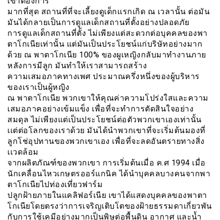
เขาต้้องการ
มากที่สุด สถานที่ที่จะเลี้ยงดูเด็กเเรกเกิด ณ เวลานั้น ต่อมัน
มันได้กลายเป็นการดูแลเด็กสถานที่ตั้งอย่างปลอดภัย
การดูแลเด็กสถานที่ตั้ง ไม่เพียงแต่สะดวกต่อบุคคลของพา
ตาโกเนียเท่านั้น แต่มันเป็นประโยชน์แก่บริษัทอย่างมาก
ด้วย ณ พาตาโกเนีย 100% ของผูเหญิงกลับมาทำงานภาย
หลังการมีลูก มันทำให้เราสามารถสร้าง
ความเสมอภาคทางเพศ ประมาณครึ่งหนึ่งของผู้บริหาร
ของเราเป็นผู้หญิง
ณ พาตาโกเนีย พวกเขาให้คุณค่าความโปร่งใสและความ
เสมอภาคอย่างเข้มแข็ง เพื่อที่จะทำการตัดสินใจอย่าง
สมดุล ไม่เพียงแต่เป็นประโยชน์ต่อตัวพวกเขาเองเท่านั้น
เเต่ต่อโลกของเราด้วย มันได้นำพวกเขาที่จะเริ่มต้นมองที่
ลูกโช่อุปทานของพวกเขาเอง เพื่อที่จะลดอันตรายทางสิ่ง
เเวดล้อม
จากผลิตภัณฑ์ของพวกเขา การเริ่มต้นเมื่อ ค.ศ 1994 เมื่อ
นักเคลื่อนไหวเกษตรออร์แกนิค ได้นำบุคคลบางคนจากพา
ตาโกเนียไปท่องเที่ยวฟาร์ม
ปลูกฝ้ายภายในแคลิฟอร์เนีย เขาได้แสดงบุคคลของพาตา
โกเนียโดยตรงว่าการเจริญเติบโตของฝ้ายธรรมดาเกี่ยวพัน
กับการใช้เคมีอย่างมากเป็นพิษต่อพื้นดิน อากาศ และน้ำ