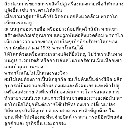
สั่ง ก่อนการขยายการผลิตไปสู่เครื่องแต่งกายเพื่อกีฬากลาง
แจ้งอื่น เช่น กระดานโต้คลื่น
เมื่ิอเรามาสู่ตราสินค้ารับผิดชอบต่อสิ่งเเวดล้อม พาตาโก
เนียควรจะอยู่
ณ บนสุดของรายชื่อ หรืออย่างน้อยที่สุดใกล้มัน พวกเขา
สร้างผลิตภัณฑ์คุณภาพ และผูกพันต่อสิ่งแวดล้อม พาทาโก
เนีย กล่าวว่า พวกเขาอยู่ภายในธุรกิจที่จะรักษาโลกของ
เรา นับตั้งแต่ ค.ศ 1973 พาทาโกเนียได้
ให้โลกด้วยเครื่องสวมกลางแจ้งที่ยิ่งใหญ่ ไม่ว่าเราเดินทาง
บนภูเขาเวอเรตส์ หรือการเล่นสโนวบอร์ดบนเนินเทือกเขา
แอลป์ คุณภาพของ
พาทาโกเนียไม่เป็นสองรองใคร
ผมไม่เคยต้องการเป็นนักธุรกิจ ผมเริ่มต้นเป็นช่างฝีมือ ผลิต
อุปกรณ์ปีนเขาแก่เพื่อนของผมและตัวผมเอง และเข้าไปสู่
เครื่องแต่งกาย ดังที่เราได้มองเห็นภาวะโลกร้อนและการ
ทำลายระบบนิเวศ และการมีส่วนช่วยของเราเองต่อมัน พา
ตาโกเนียได้ผูกพันต่อการใช้บริษัทของเรา เปลี่ยนแปลง
วิถีทางธุรกิจได้ถูกทำ ถ้าเราสามารถทำสิ่งที่ถูกต้อง ใน
ขณะที่ทำให้เพียงพอที่จะจ่ายบิลล์ เราสามารถมีอิทธิพลต่อ
ลูกค้าและธุรกิจอื่น และอาจจะ