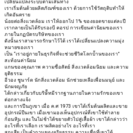
เปลี่ยนแปลงระบบตามเส้นทาง
เราเริ่มต้นด้วยผลิตภัณฑ์ของเรา ด้วยการใช้วัตถุดิบทำให้
เกิดอันตราย
น้อยต่อสิ่งเเวดล้อม เราให้ออกไป 1% ของยอดขายแต่ละปี
เรากลายเป็นได้รับรองบี คอรป การเขียนค่านิยมของเรา
ภายในกฏบัตรบริษัทของเรา
ดังนั้นเราสามารถรักษาไว้ได้ เราได้เปลี่ยนแปลงความมุ่ง
หมายของเรา
เป็น “เราอยู่ภายในธุรกิจที่จะช่วยชีวิตโลกบ้้านของเรา”
สะท้อนค่านิยม
แกนของคุณภาพ ความซื่อสัตย์ สิ่งเเวดล้อมนิยม และความ
ยุติธรรม
อีวอง ชูนาร์ด นักสิ่งแวดล้อม นักช่วยเหลือเพื่อนมนุย์ และ
นักผจญภัย
ได้กล่าวเกี่ยวกับบริษัืทมีรากฐานภายในความรักของเขา
ต่อกลางแจ้ง
และการปีนภูเขา เมื่อ ค.ศ 1973 เขาได้เริ่มต้นผลิตและขาย
อุปกรณ์ปีนเขา เมื่อเขามองเห็นอุปกรณ์ที่เขาใช้ทำลาย
ก้อนหิน และในไม่ช้าได้ขยายตัวไปสู่เสื้อผ้า เขาได้กล่าวว่า
อะไรที่้เราเลือก เราผลิตอย่่างไร อะไรที่เรา
สูญเสีย เป็นคำถามของจริยธรรม ความเชื่อที่เขาได้