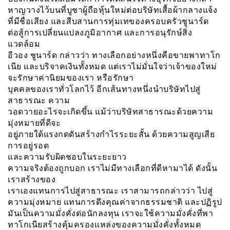
หาญวางไว้บนที่บูชาผู้ถือหุ้นใหม่ต่อบริษัทเสื้อผ้ากลางแจ้ง
ที่มีชื่อเสียง และสืบสานการทุ่มเทของครอบครัวชูนาร์ด
ต่อสู้การเปลี่ยนแปลงภูมิอากาศ และการอนุรักษ์สิ่ง
แวดล้อม
อีวอง ชูนาร์ด กล่าวว่า ทางเลือกอย่างหนึ่งคือขายพาทาโก
เนีย และบริจาคเงินทั้งหมด แต่เราไม่มั่นใจว่าเจ้าของใหม่
จะรักษาค่านิยมของเรา หรือรักษา
บุคคลของเราทั่วโลกไว้ อีกเส้นทางหนึ่งนำบริษัทไปสู่
สาธารณะ ความ
วอดวายอะไรจะเกิดขึ้น แม้ว่าบริษัทสาธารณะด้วยความ
มุ่งหมายที่ดีจะ
อยู่ภายใต้แรงกดดันสร้างกำไรระยะสั้น ด้วยความสูญเสีย
การอยู่รอด
และความรับผิดชอบในระยะยาว
ความจริงต้องถูกบอก เราไม่มีทางเลือกที่ดีหามาได้ ดังนั้น
เราสร้างของ
เราเองแทนการไปสู่สาธารณะ เราสามารถกล่าวว่า ไปสู่
ความมุ่งหมาย แทนการดึงคุณค่าจากธรรมชาติ และปฏิรูป
มันเป็นความมั่งคั่งต่อนักลงทุน เราจะใช้ความมั่งคั่งที่พา
ทาโกเนียสร้างคุ้มครองเเหล่งของความมั่งคั่งทั้งหมด