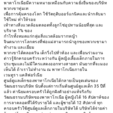
พาตาโกเนียมีความหมายเหมือนกับความยั่งยืนของบริษัท
พวกเขาทุ่มเท
เพื่อการคุ้มครองโลก ใช้วัตถุดิบออร์แกนิคและนำกลับมา
ใช้ใหม่ ทำให้รอย
เท้าทางสิ่งแวดล้อมตลอดทั้งลูกโซ่อุปทานน้อยที่สุด และ
บริจาค 1% ของ
กำไรทั้งหมดแก่กลุ่มสิ่งแวดล้อมรากหญ้า
จินตนาการโลกตรงที่พ่อแม่สามารถนำลูกของพวกเขามา
ทำงาน และเยี่ยม
พวกเขาได้ตลอดวัน เด็กวิ่งไปทั่วห้อง และเพื่อนร่วมงาน
ต่าวรู้จักครอบครัวระหว่างกัน ผู้หญิงเลี้ยงเด็กภายในการ
ประชุมและไม่มีใครแสดงออกทางสายตา มันยากที่จะมอง
เห็นได้ ถ้าเราไม่ทำงาน ณ พาทาโกเนียภายใน
เวนทูรา แคลิฟอร์เนีย
ศูนย์ดูแลเด็กของพาทาโกเนียได้กลายเป็นจุดเด่นของ
วัฒนธรรมบริษัท นับตั้งแต่การเริ่มต้นศูนย์ดูแลเด็ก 35 ปีที่
แล้ว ค่านิยมครอบครัวได้ถูกฝังตัวอย่างแท้จริงกับ
วัฒนธรรมบริษัทของพาทาโกเนีย ผู้หญิงได้ 16 สัปดาห์ของ
การลาคลอดที่ได้รับรายได้ และผู้ชายได้ 12 สัปดาห์ ทุก
ครอบครัวใช้ศูนย์ดูแลเด็กภายในบริษัทได้ บริษัทได้จ่ายค่า