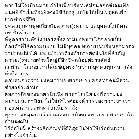
ทาง ไม่ใช่เป้าหมาย กำไรเพื่อบริษัทเหมือนออกซิเจนเพื่อ
มนุษย์ จำเป็นที่จะยังคงมีชีวิตอยู่ แต่ไม่ได้เป็นเหตุผลเพื่อ
การดำรงชีวิต
บุคคลทุกคนพูดเกี่ยวกับความมุ่งหมาย แต่บุุคคลไม่กี่คน
เท่านั้นทำตาม
ที่พูดอย่างเเท้จริง บ่อยครั้งความมุ่งหมายได้กลายเป็น
ถ้อยคำที่ไร้ความหมาย ไม่มีบุคคลใดภายในบริษัทสามารถ
ว่าปากเปล่าได้ และเมื่อเราต้องทำการตัดสินใจที่สำคัญ
ความมุ่งหมายส่วนใหญ่มีอิทธิพลน้อยต่อผลลัพธ์
ณ พาตาโกเนีย เราได้เผชิญตรงกันข้าม บุคคลทุกคนกำลัง
ทำคือ การ
ตอบสนองความมุ่งหมายของพวกเขา บุคคลทุกคนมีส่วน
ช่วยอย่างสำนึก
ต่อภารกิจของพาตาโกเนีย พาตาโกเนีย มุ่งที่ความมุ่ง
หมายและค่านิยม ไม่ใช่กำไรต่อองค์การของพวกเขา เรา
มองเห็นว่า ณ พาตาโกเนีย ทุกสิ่ง
ทุกอย่างหมุนรอบถ้อยแถลงภารกิจของพวกเขา พวกเขาได้
กำหนดมัน
ไว้ต่อไปนี้ สร้างผลิตภัณฑ์ที่ดีที่สุด ไม่ทำให้เกิดอันตราย
อย่างไม่จำเป็น