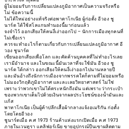
ผู้ไม่ยอมรับการเปลี่ยนแปลงภูมิอากาศเป็นความจริงหรือ
ไม่ ข้อความนี้
ไม่ได้ใหม่อย่างแท้จริงต่อพาตาโกเนีย ผู้ก่อตั้ง อีวอง ชู
นาร์ด ได้ใช้สโลแกนทำนองนี้มาก่อนแล้ว
จงจำไว้ ออกเสียงให้คนงี่เง่าออกไป – นักการเมืองทุกคนที่
ไม่เชื่อเรา
ควรจะทำอะไรก็ตามเกี่ยวกับการเปลี่ยนแปลงภูมิอากาศ อี
วอง ชูนาร์ด
เขียนออกเสียงเพื่อโลก และคัดค้านบุคคลที่ไม่ทำอะไรเลย
เรามีอำนาจ และในขณะนี้มันเวลาที่จะใช้มัน อีวอง ชู
นาร์ด ได้กล่าว ออกเสียงให้คนงี่เง่าออกไปนานหลายปี
และมันอ้างถึงนักการเมืองจากพรรคใดก็ตามที่ไม่ยอมหรือ
ไม่มองวิกฤติภูมิอากาศ และละเลยวิทยาศาสตร์ ไม่ใช่
เพราะว่าพวกเขาไม่ได้ตระหนักถึงมัน แต่เพราะว่ากระเป๋า
ของพวกเขาเต็มไปด้วยเงินจากผลประโยชน์ของน้ำมันและ
เเก้ส
พาทาโกเนีย เป็นผู้ค้าปลีกเสื้อผ้ากลางแจ้งอเมริกัน ก่อตั้ง
โดยโดยอีวอง
ชูนาร์ดเมื่อ ค.ศ 1973 ร้านค้าแห่งแรกเปิดเมื่อ ค.ศ 1973
ภายในเวนทูรา แคลิฟอร์เนีย ขายอุปกรณ์ปีนเขาผลิตตาม