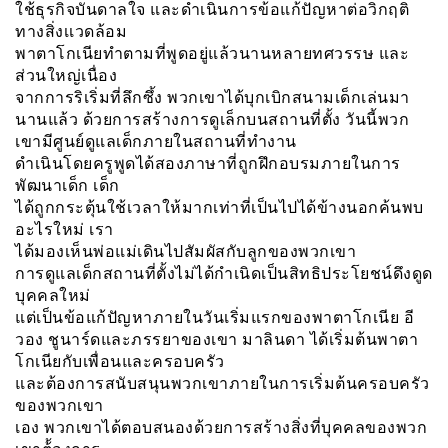
ใช้ธุรกิจบันดาลใจ และดำเนินการข้อแก้ปัญหาต่อวิกฤติ
ทางสิ่งเเวดล้อม
พาตาโกเนียทำตามที่พูดอยู่แล้วนานหลายทศวรรษ และ
ส่วนใหญ่เนื่อง
จากการริเริ่มที่ลึกซึ้ง พวกเขาได้บุกเบิกสนามเด็กเล่นมา
นานแล้ว ด้วยการสร้างการดูเล็กบนสถานที่ตั้ง วันนี้พวก
เขามีศูนย์ดูแลเด็กภายในสถานที่ทำงาน
ดำเนินโดยครูพูดได้สองภาษาที่ถูกฝึกอบรมภายในการ
พัฒนาเด็ก เด็ก
ได้ถูกกระตุ้นใช้เวลาให้มากเท่าที่เป็นไปได้ข้างนอกค้นพบ
อะไรใหม่ เรา
ได้มองเห็นพ่อแม่เดินไปสัมผัสกับลูกของพวกเขา
การดูแลเด็กสถานที่ตั้งไม่ได้กำเนิดเป็นสิทธิประโยชน์ดึงดูด
บุคคลใหม่
แต่เป็นข้อแก้ปัญหาภายในวันเริ่มแรกของพาตาโกเนีย อี
วอง ชูนาร์ดและภรรยาของเขา มาลินดา ได้เริ่มต้นพาตา
โกเนียกับเพื่อนและครอบครัว
และต้องการสนับสนุนพวกเขาภายในการเริ่มต้นครอบครัว
ของพวกเขา
เอง พวกเขาได้ตอบสนองด้วยการสร้างสิ่งที่บุคคลของพวก