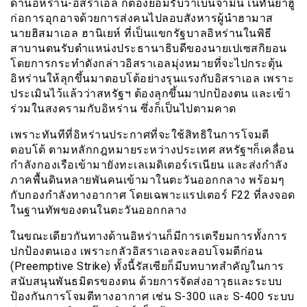
ด้านอิหร่าน-อิสราเอล ก็ต้องยอมรับว่าเบนจามิน เนทันยาฮู
ก่อการอุกอาจด้วยการส่งคนไปลอบสังหารผู้นำฮามาส
นายฮิสมาเอล ฮานิเยห์ ที่เป็นแขกรัฐบาลอิหร่านในพิธี
สาบานตนรับตำแหน่งประธานาธิบดีของนายเปเซสกิยอน
โดยการกระทำดังกล่าวอิสราเอลมุ่งหมายที่จะไปกระตุ้น
อิหร่านให้ลุกขึ้นมาตอบโต้อย่างรุนแรงกับอิสราเอล เพราะ
ประเมินไว้แล้วว่าสหรัฐฯ ต้องลุกขึ้นมาปกป้องตน และเข้า
ร่วมในสงครามกับอิหร่าน ซึ่งก็เป็นไปตามคาด
เพราะทันทีที่อิหร่านประกาศที่จะใช้สิทธิในการโจมตี
ตอบโต้ ตามหลักกฎหมายระหว่างประเทศ สหรัฐฯก็เคลื่อน
กำลังกองเรือเข้ามายังทะเลเมดิเตอร์เรเนียน และส่งกำลัง
ภาคพื้นดินหลายพันคนเข้ามาในตะวันออกกลาง พร้อมๆ
กับกองกำลังทางอากาศ โดยเฉพาะแรปเตอร์ F22 ที่ลงจอด
ในฐานทัพของตนในตะวันออกกลาง
ในขณะเดียวกันทางด้านอิหร่านก็มีการเตรียมการทั้งการ
ปกป้องตนเอง เพราะกลัวอิสราเอลจะลอบโจมตีก่อน
(Preemptive Strike) ทั้งนี้รัสเซียก็มีบทบาทสำคัญในการ
สนับสนุนพันธมิตรของตน ด้วยการจัดส่งอาวุธและระบบ
ป้องกันการโจมตีทางอากาศ เช่น S-300 และ S-400 ระบบ