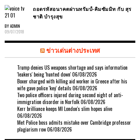
ถอดรหัสอนาคตผ่านทรัมป์-คิมซัมมิท กับ สุร
ชาติ บำรุงสุข
BY ADMIN
09/07/2018
ข่าวเด่นต่างประเทศ
Trump denies US weapons shortage and says information
'leakers' being 'hunted down'
06/08/2026
Boxer charged with killing aid worker in Greece after his
wife gave police 'key' details
06/08/2026
Two police officers injured during second night of anti-
immigration disorder in Norfolk
06/08/2026
Kerr brilliance keeps MI London's slim hopes alive
06/08/2026
Met Police boss admits mistake over Cambridge professor
plagiarism row
06/08/2026