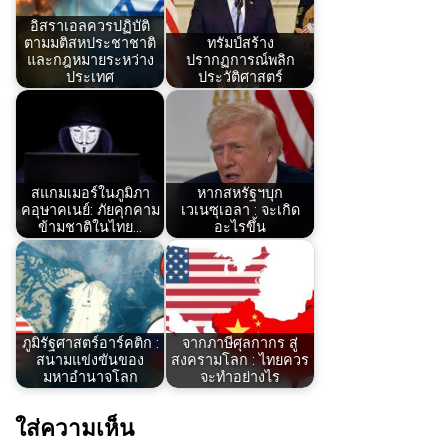
อิสราเอลควรปฏิบัติ
ตามมติสหประชาชาติ
ทรัมป์สร้าง
และกฎหมายระหว่าง
ปรากฏการณ์พลิก
ประเทศ
ประวัติศาสตร์
สแกมเมอร์ในภูมิภา
หากสหรัฐฯบุก
คอุษาคเนย์: ภัยคุกคาม
เวเนซุเอลา : จะเกิด
ข้ามชาติในไทย…
อะไรขึ้น
ภูมิรัฐศาสตร์อาร์คติก :
จากภาษีศุลกากร สู่
สนามแข่งขันของ
สงครามโลก : ไทยควร
มหาอำนาจโลก
จะทำอย่างไร
ใส่ความเห็น