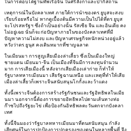
ในการตอบโต้ฐานทัพเรือจีน ในศรีลังกาและปากีสถาน
เหตุการณ์ในบังคลาเทศ ภายใต้การนำของดร.ยูบุสจะสงบ
เรียบร้อยหรือไม่ หากดูเบื้องต้นมีความเป็นไปได้ที่ดร.ยูบุส
จะโปรสหรัฐฯ ซึ่งถ้าเป็นอย่างนั้น รัสเซีย จีน และอินเดีย คง
ไม่อยู่เฉย นั่นก็จะก่อปัญหาภายในของบังคลาเทศที่มี
ปัญหาความไม่สงบ และปัญหาเศรษฐกิจหนักหน่วงอยู่แล้ว
หวังว่าดร.ยูนุส คงเดินหมากที่ชาญฉลาด
ในเมียนมา การสูญเสียเมืองล่าเสี้ยว ซึ่งเป็นเมืองใหญ่
ชายแดน เมียนมา-จีน เป็นเมืองที่จีนมีการลงทุนจำนวน
มาก การเสียเมืองนี้ หลังจากเสียเมืองเล่าก่าย ก็ทำให้
รัฐบาลทหารเมียนมา เสียรัฐฉานเหนือ และเหตุที่ทำให้เสีย
เมืองล่าเสี้ยวก็เพราะจีนสนับสนุนโกกั้งและว้าแดง
ทั้งนี้เพราะจีนต้องการสร้างรัฐกันชนและรัฐอิทธิพลในเมีย
นมา นอกจากนี้ต้องการขยายอิทธิพลไปตามเส้นทางท่อ
ก๊าซไปถึงรัฐยะไข่ เพื่อป้องกันอิทธิพลตะวันตกจากบังคลา
เทศ
ทั้งนี้จีนมองว่ารัฐบาลทหารเมียนมาที่ตนสนับสนุน กำลัง
เสียศูนย์ในการปกป้องการปกครองของตนในหลายพื้นที่ จึง