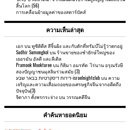
สิ้นโลก (56)
การเคลื่อนย้ายมูลค่าของสตาร์บัคส์
ความเห็นล่าสุด
เอก
บน
ทูซิดิดีส สีจิ้นผิง และกับดักที่ทรัมป์ไม่รู้ว่าตกอยู่
Sudhir Sumongkol
บน
ร้านขายของชำยักษ์ใหญ่ของ
เยอรมัน อัลดี และลีเดิล
Pramook Mooktaree
บน
กิติมา อมรทัต ไร่นาน อรุณรังษี
สองปัญญาชนมุสลิมร่วมสมัย (3)
דירות דיסקרטיות בבאר שבע-israelnightclub
บน
ความ
เจริญและความเสื่อมถอยของเศรษฐกิจจีน:จากอดีดถึง
ปัจจุบัน(3)
จิดาภา ตั้งพรกระจ่าง
บน
วรรณคดีจีน
คำค้นหายอดนิยม