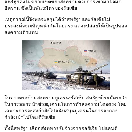
สหรัฐฯคงไม่ขยายเขตของสงครามด้วยการเข้ามาโจมตี
อิหร่าน ซึ่งเป็นพันธมิตรของรัสเซีย
เหตุการณ์นี้จึงพอจะสรุปได้ว่าสหรัฐฯและรัสเซียไม่
ประสงค์จะเผชิญหน้ากันโดยตรง แต่จะปล่อยให้เป็นรูปของ
สงครามตัวแทน
ในทางตรงข้ามสงครามยูเครน-รัสเซีย สหรัฐฯก็ระมัดระวัง
ในการออกหน้าช่วยยูเครนในการทำสงครามโดยตรง โดย
เฉพาะการจะส่งกำลังไปสนับสนุนยูเครนในการส่งกอง
กำลังเข้าไปโจมตีรัสเซีย
ทั้งนี้สหรัฐฯ เลือกส่งทหารรับจ้างจากจอร์เจีย โปแลนด์