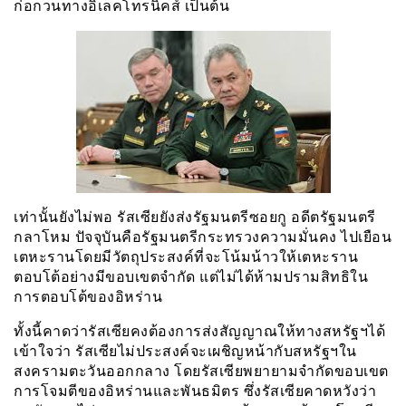
ก่อกวนทางอิเลคโทรนิคส์ เป็นต้น
เท่านั้นยังไม่พอ รัสเซียยังส่งรัฐมนตรีซอยกู อดีตรัฐมนตรี
กลาโหม ปัจจุบันคือรัฐมนตรีกระทรวงความมั่นคง ไปเยือน
เตหะรานโดยมีวัตถุประสงค์ที่จะโน้มน้าวให้เตหะราน
ตอบโต้อย่างมีขอบเขตจำกัด แต่ไม่ได้ห้ามปรามสิทธิใน
การตอบโต้ของอิหร่าน
ทั้งนี้คาดว่ารัสเซียคงต้องการส่งสัญญาณให้ทางสหรัฐฯได้
เข้าใจว่า รัสเซียไม่ประสงค์จะเผชิญหน้ากับสหรัฐฯใน
สงครามตะวันออกกลาง โดยรัสเซียพยายามจำกัดขอบเขต
การโจมตีของอิหร่านและพันธมิตร ซึ่งรัสเซียคาดหวังว่า