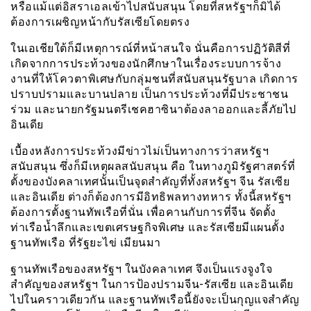
หรือแม้แต่อิสราเอลเข้าไปสนับสนุน โดยที่สหรัฐฯก็มิได้
ต้องการเผชิญหน้ากับรัสเซียโดยตรง
ในเอเชียใต้ก็มีเหตุการณ์ที่หน้าสนใจ นั่นคือการปฏิวัติสีที่
เกิดจากการประท้วงของนักศึกษาในเรื่องระบบการจ้าง
งานที่ให้โควตาพิเศษกับกลุ่มชนที่สนับสนุนรัฐบาล เกิดการ
ปราบปรามและบานปลาย เป็นการประท้วงที่มีประชาชน
ร่วม และนายกรัฐมนตรีเชคฮาซินาต้องลาออกและลี้ภัยไป
อินเดีย
เบื้องหลังการประท้วงมีข่าวไม่เป็นทางการว่าสหรัฐฯ
สนับสนุน ซึ่งก็มีเหตุผลสนับสนุน คือ ในทางภูมิรัฐศาสตร์ที่
ตั้งของบังคลาเทศนั้นเป็นจุดสำคัญที่ทั้งสหรัฐฯ จีน รัสเซีย
และอินเดีย ต่างก็ต้องการมีอิทธิพลทางทหาร ทั้งนี้สหรัฐฯ
ต้องการตั้งฐานทัพเรือที่นั่น เพื่อคานกับการที่จีน จัดตั้ง
ท่าเรือน้ำลึกและเขตเศรษฐกิจพิเศษ และรัสเซียมีแผนตั้ง
ฐานทัพเรือ ที่รัฐยะไข่ เมียนมา
ฐานทัพเรือของสหรัฐฯ ในบังคลาเทศ จึงเป็นแรงจูงใจ
สำคัญของสหรัฐฯ ในการป้องปรามจีน-รัสเซีย และอินเดีย
ไปในคราวเดียวกัน และฐานทัพเรือนี้ยังจะเป็นกุญแจสำคัญ