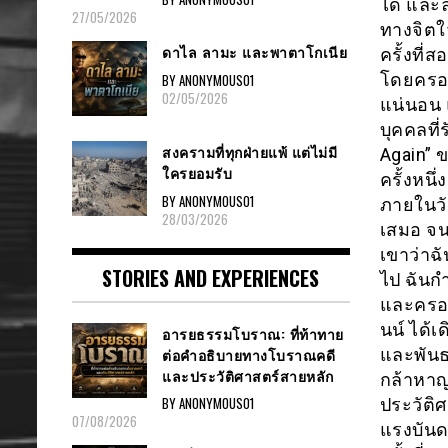
ได้ และ
27/05/2026
ทางจิตใ
ดาไล ลามะ และพาตาโกเนีย
ครั้งที่
โดยครอบ
BY ANONYMOUS01
02/05/2026
แน่นอน แ
บุคคลที
สงครามที่ทุกฝ่ายแพ้ แต่ไม่มี
Again” 
ใครยอมรับ
ครั้งหนึ่
BY ANONYMOUS01
ภายในวัน
28/03/2026
เสมอ จน
เขาว่าฉ
STORIES AND EXPERIENCES
ไป ฉันกำ
และครอบ
นน์ ได้เ
อารยธรรมโบราณ: ที่ท้าทาย
ต่อคำอธิบายทางโบราณคดี
และพันธ
และประวัติศาสตร์สายหลัก
กล้าหาญ
BY ANONYMOUS01
ประวัติ
07/08/2026
แรงบัน