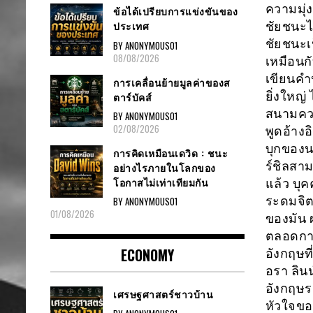
ความมุ่
ข้อได้เปรียบการแข่งขันของ
ประเทศ
ชัยชนะไม
ชัยชนะเ
BY ANONYMOUS01
08/08/2026
เหมือนกั
เขียนคำป
การเคลื่อนย้ายมูลค่าของส
ยิ่งใหญ
ตาร์บัคส์
สนามความ
BY ANONYMOUS01
02/08/2026
พูดอ้างอ
บุกของน
การคิดเหมือนเดวิด : ชนะ
ร์ชิลสา
อย่างไรภายในโลกของ
โอกาสไม่เท่าเทียมกัน
แล้ว บุค
ระดมจิต
BY ANONYMOUS01
01/08/2026
ของมัน 
ตลอดกาล
ECONOMY
อังกฤษที่
อรา ลินน
อังกฤษร
เศรษฐศาสตร์ชาวบ้าน
หัวใจขอ