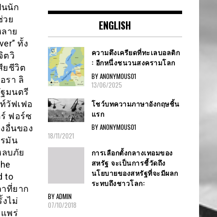
็นนัก
ช่วย
ENGLISH
หลาย
er” ทั้ง
ความตึงเครียดที่ทะเลบอลติก
ิตวิ
: อีกหนึ่งชนวนสงครามโลก
ยชีวิต
BY ANONYMOUS01
วอรา ลิ
13/06/2025
ัฐมนตรี
โชว์บทความภาษาอังกฤษชิ้น
ฟท์วัฟเฟอ
แรก
์ ฟอร์ซ
BY ANONYMOUS01
งอื่นของ
18/11/2021
อรมัน
การเลือกตั้งกลางเทอมของ
หลบภัย
สหรัฐ จะเป็นการชี้วัดถึง
The
นโยบายของสหรัฐที่จะมีผลก
d to
ระทบถึงชาวโลก:
าที่ยาก
BY ADMIN
้งไม่
07/10/2018
มแพร่