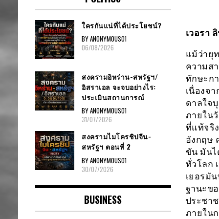
ใครกันแน่ที่ได้ประโยชน์?
เวอรา ลิ
BY ANONYMOUS01
06/08/2026
แม้ว่าย
ความสาม
สงครามอิหร่าน-สหรัฐฯ/
ทักษะกา
อิสราเอล จะจบอย่างไร:
เนื่องจา
ประเมินสถานการณ์
ดาลใจบุ
BY ANONYMOUS01
ภายในวั
31/07/2026
ที่แท้จร
สงครามไมโครชิปจีน-
อังกฤษ
สหรัฐฯ ตอนที่ 2
ขัน มัน
BY ANONYMOUS01
ทั่วโลก 
30/07/2026
เยอรมันบ
ฐานะของ
BUSINESS
ประชาชน”
ภายในกา