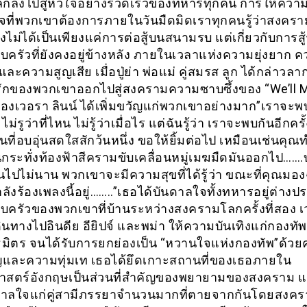
ลึกลงไปสู่หัวใจอย่างรวดเร็วของทหารทุกคน การให้ความ
จที่พวกเขาต้องการภายในวันมืดมิดเราทุกคนรู้ว่าสงคร
สองไม่ได้เป็นเพียงแค่การต่อสู้บนสนามรบ แต่เกี่ยวกับการสู้
ครัวที่ยังคงอยู่ข้างหลัง ภายในเวลาแห่งความยุ่งยาก ค
ละความสูญเสีย เมื่อปู่ย่า พ่อแม่ คู่สมรส ลูก ได้กล่าวลา
่รักของพวกเขาออกไปสู่สงครามความซาบซึ้งของ “We’ll 
ของเวอรา ลินน์ ได้เพิ่มขวัญแก่พวกเขาอย่างมาก”เราจะพ
ง ไม่รูว่าที่ไหน ไม่รู้ว่าเมื่อไร แต่ฉันรู้ว่า เราจะพบกันอีกครั้
ที่อบอุ่นสดใสสักว้นหนึ่ง ขอให้ยิ้มต่อไป เหมือนเช่นคุณท
กระทั่งท้องฟ้าสีครามขับเคลื่อนหมู่เมฆมืดมันออกไป…
ันไปไม่นาน พวกเขาจะมีความสุขที่ได้รู้ว่า ขณะที่คุณมอ
ลังร้องเพลงนี้อยู่……..”เธอได้บันดาลใจทั้งทหารอยู่ต่างป
ครัวของพวกเขาที่บ้านระหว่างสงครามโลกครั้งที่สอง เว
ดินทางไปอินดีย อียิปจ์ และพม่า ให้ความบันเทิงแก่กองทั
มิตร จนได้รับการยกย่องเป็น “หวานใจแห่งกองทัพ”ด้ว
และความทุ่มเท เธอได้ยึดเกาะสถานที่ของเธอภายใน
ศาสตร์อังกฤษเป็นส่วนที่สำคัญของพยายามของสงคราม แ
ดาลใจแก่คู่สามีภรรยาจำนวนมากที่ตายจากกันโดยสงค