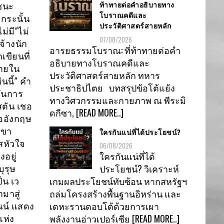
ท้าทายต่อคำอธิบายทาง
ชนะ
โบราณคดีและ
่กระนั้น
ประวัติศาสตร์สายหลัก
่มี”ไม่
07/08/2026
จ้างนัก
อารยธรรมโบราณ: ที่ท้าทายต่อคำ
เขียนที่
อธิบายทางโบราณคดีและ
ภายใน
ประวัติศาสตร์สายหลัก ทหาร
นนี้” คำ
ประชาธิปไตย บทสรุปข้อโต้แย้ง
กันการ
ทางวิศวกรรมและกายภาพ ณ พีระมิ
สตัน เชอ
ดกีซา,
[READ MORE..]
ออังกฤษ
เขา
ใครกันแน่ที่ได้ประโยชน์?
สหัวใจ
06/08/2026
ใครกันแน่ที่ได้
อยู่
ประโยชน์? วิเคราะห์
ุรุษ
เกมผลประโยชน์ทับซ้อน หากสหรัฐฯ
ป็น เว
ถล่มโครงสร้างพื้นฐานอิหร่าน และ
มาสู่
เตหะรานตอบโต้ด้วยการเผา
นน์ แสดง
พลังงานอ่าวเปอร์เซีย
[READ MORE..]
แห่ง