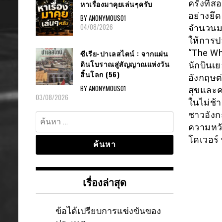
ครั้งที
หาเรื่องมาคุยเล่นๆครับ
อย่างยึ
BY ANONYMOUS01
04/08/2026
จำนวนมาก
ให้การป
“The Whi
ซีเรีย-ปาเลสไตน์ : จากแผ่น
ดินโบราณสู่สัญญาณแห่งวัน
นักบินเ
สิ้นโลก (56)
อังกฤษต
BY ANONYMOUS01
สุขและค
03/08/2026
ในไม่ช้
ชาวอังก
ค้นหา
ความหวัง
สำหรับ:
โดเวอร์ 
เรื่องล่าสุด
ข้อได้เปรียบการแข่งขันของ