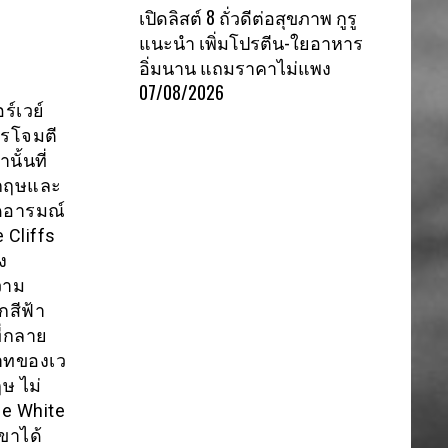
เปิดลิสต์ 8 ถั่วดีต่อสุขภาพ กูรู
แนะนำ เพิ่มโปรตีน-ใยอาหาร
อิ่มนาน แถมราคาไม่แพง
07/08/2026
์เวย์
ารโจมตี
นั้นที่
งกฤษและ
ึดอารมณ์
 Cliffs
ง
วาม
สีฟ้า
ี่กลาย
าทของเว
ษ ไม่
he White
ขาได้