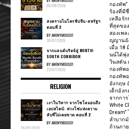
BY ANONYMOUS01
กองทัพ”
05/08/2026
ร้องที่ม
เหลือรั
สงครามไมโครชิปจีน-สหรัฐฯ
ที่สุดขอ
ตอนที่ 2
สองเพลงเ
BY ANONYMOUS01
ญญานอัง
30/07/2026
เมื่อ 18
จากแลนด์บริดจ์สู่ NORTH-
นน์ได้พ
SOUTH CORRIDOR
วินสตัน 
BY ANONYMOUS01
กองทัพอ
23/07/2026
กองทัพอ
อังกฤษ อ
RELIGION
เด็กอัง
จากการโ
เงาในวิหาร จากโซโลมอนถึง
White C
เอปสไตน์: ห่วงโซ่แห่งความ
Dream” 
ลับที่ไม่เคยขาด ตอนที่ 2
ลำบากมัน
BY ANONYMOUS01
ถ้วนภาย
26/05/2026