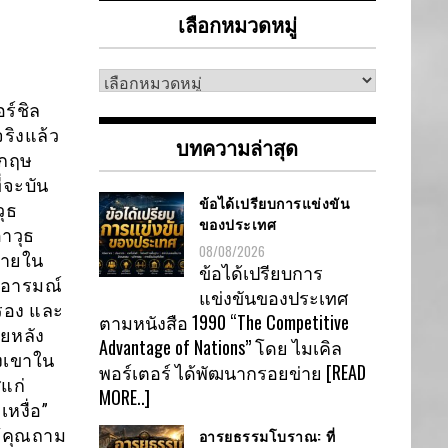
เลือกหมวดหมู่
เลือก
หมวด
ร์ชิล
หมู่
ริงแล้ว
บทความล่าสุด
งกฤษ
่จะบัน
ข้อได้เปรียบการแข่งขัน
ุธ
ของประเทศ
าวุธ
08/08/2026
้ภายใน
ข้อได้เปรียบการ
งอารมณ์
แข่งขันของประเทศ
ครอง และ
ตามหนังสือ 1990 “The Competitive
ายหลัง
Advantage of Nations” โดย ไมเคิล
องเขาใน
พอร์เตอร์ ได้พัฒนากรอยข่าย
[READ
แก่
MORE..]
หงื่อ”
 “คุณถาม
อารยธรรมโบราณ: ที่