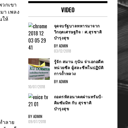
ศพวกเขา
VIDEO
บมา เพลง
นให้
จุดจบรัฐบาลทหารมาจาก
วิกฤตเศรษฐกิจ : ศ.สุรชาติ
บำรุงสุข
BY ADMIN
03/12/2018
รู้จัก สมาน กุนัน จ่าเอกอดีต
หน่วยซีล ผู้สละชีพในปฏิบัติ
การถ้ำหลวง
BY ADMIN
10/07/2018
ถอดรหัสอนาคตผ่านทรัมป์-
คิมซัมมิท กับ สุรชาติ
บำรุงสุข
BY ADMIN
09/07/2018
ถทำลาย