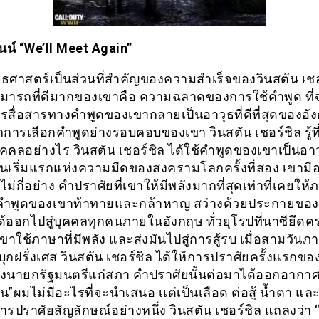
นน์ “We’ll Meet Again”
ุทธศาสตร์เป็นส่วนที่สำคัญของความสำเร็จของวินสตัน เชอ
ารถที่ดีมากของเขาคือ ความฉลาดของการใช้คำพูด ที่จ
รสื่อสารทางคำพูดของเขากลายเป็นอาวุธที่ดีที่สุดของอั
กการเลือกคำพูดย่างรอบคอบของเขา วินสตัน เชอร์ชิล รู้ที
คคลอย่างไร วินสตัน เชอร์ชิล ได้ใช้คำพูดของเขาเป็นอาว
นเริ่มแรกแห่งความมืดของสงครามโลกครั้งที่สอง เขามีอ
ิงไม่กี่อย่าง คำปราศัยที่เขาให้มีพลังมากที่สุดเท่าที่เคยให
 คำพูดของเขาท้าทายและกล้าหาญ สว่างด้วยประกายขอ
ได้ออกไปสู่บุคคลทุกคนภายในอังกฤษ ทั่วยุโรปที่นาซียึด
เขาใช้ภาษาที่มีพลัง และส่งมันไปสู่การสู้รบ เมื่อสามวันภ
ุกฝรั่งเศส วินสตัน เชอร์ชิล ได้ให้การปราศัยครั้งแรกข
นายกรัฐมนตรีแก่สภา คำปราศัยนั้นต่อมาได้ออกอากาศ
ผมไม่มีอะไรที่จะนำเสนอ เเต่เป็นเลือด ต่อสู้ น้ำตา และเ
รปราศัยสัญลักษณ์อย่างหนึ่ง วินสตัน เชอร์ชิล แถลงว่า