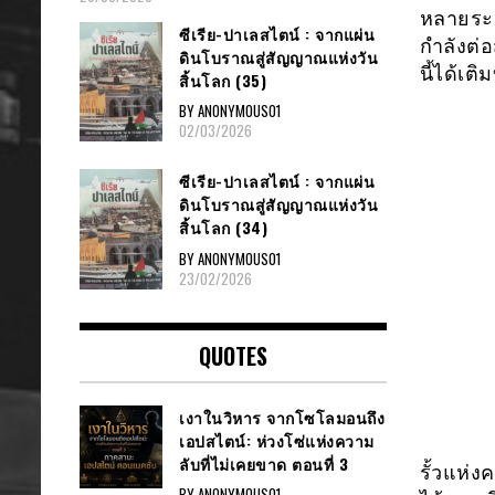
หลายระห
ซีเรีย​-ปาเลสไตน์​ : จากแผ่น
กำลังต่
ดินโบราณสู่สัญญาณ​แห่งวัน
นี้ได้เต
สิ้นโลก​ (35)
BY ANONYMOUS01
02/03/2026
ซีเรีย​-ปาเลสไตน์​ : จากแผ่น
ดินโบราณสู่สัญญาณ​แห่งวัน
สิ้นโลก​ (34)
BY ANONYMOUS01
23/02/2026
QUOTES
เงาในวิหาร จากโซโลมอนถึง
เอปสไตน์: ห่วงโซ่แห่งความ
ลับที่ไม่เคยขาด ตอนที่ 3
รั้วแห่
BY ANONYMOUS01