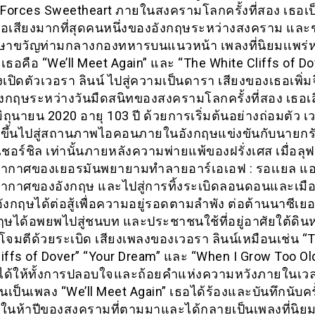
 Forces Sweetheart ภายในสงครามโลกครั้งที่สอง เธอเป
ีชื่อเสียงมากที่สุดคนหนึ่งของอังกฤษระหว่างสงคราม และ
กษาขวัญท่ามกลางกองทหารบนแนวหน้า เพลงที่นิยมเเพร่
งเธอคือ “We’ll Meet Again” และ “The White Cliffs of Dov
ปิดตัวเวอรา ลินน์ ไปสู่ความเป็นดารา เสียงของเธอเพิ่มจ
กฤษระหว่างวันมืดสนิทของสงครามโลกครั้งที่สอง เธอเสี
 มิถุนายน 2020 อายุ 103 ปี ด้วยการเริ่มต้นอย่างถ่อมตัว เ
ุ่งขึ้นไปสู่สถานภาพไอคอนภายในอังกฤษแข่งขันกับนายกร
เชอร์ชิล เท่านั้นภายหลังความพ่ายแพ้ของฝรั่งเศส เมื่อลุ
ากาศของเยอรมันพยายามทำลายอาร์เอเอฟ : รอเเยล แอร
ากาศของอังกฤษ และไปสู่การทิ้งระเบิดลอนดอนและเมือ
ังกฤษได้ต่อสู้เพื่อความอยู่รอดตามลำพัง ต่อต้านนาซีเย
กฤษได้อพยพไปสู่ชนบท และประชาชนใช้ที่อยู่อาศัยใต้ดิน
จมตีด้วยระเบิด เสียงเพลงของเวอรา ลินน์เหมือนเช่น “
liffs of Dover” “Your Dream” และ “When I Grow Too Ol
ได้ให้ทั้งการปลอบใจและถ้อยคำแห่งความหวังภายในเวล
เป็นเพลง “We’ll Meet Again” เธอได้ร้องและบันทึกนับครั
ในห้าปีของสงครามที่ตามมาและได้กลายเป็นเพลงที่นิย