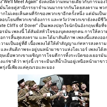
่สอง”We’ll Meet Again” ยังคงมีความหมายเดียวกับการมองใ
ดมั่นโดยคู่สามีภรรยาจำนวนมากจากกันโดยสงคราม พว
ไม่เคยเห็นคนที่รักของพวกเขาอีกครั้งหนึ่ง แต่มันเป็นเพ
ลอบโยนที่พวกเขาต้องการ และหวังว่าพวกเขายังคงมีชีวิต
te Cliffs of Dover” เป็นเพลงปลุกใจนักบินอังกฤษเพื่อที่จะ
ยอรมัน เพลงนี้ ได้สัมผัสหัวใจของบุคคลทุกคน การให้ควา
่อการสิ้นสุดสงคราม และได้มาสันติภาพ เพลงนี้แสดงอ
วามเป็นอยู่ที่ดี เนื้อเพลงได้ให้คำสัญญาแก่ทหารสงครามจ
า และสันติภาพจะอยู่บนหน้าผาขาวแห่งโดเวอร์ เพลงได้ส
ฤษเมื่อพวกเขาเผชิญการโจมตีการทิ้งระเบิดของเยอรมัน
แก่ชาติว่า พรุ่งนี้ เราจะมีนกสีน้ำเงินอยู่เหนือหน้าผาขา
พรุ่งนี้เพียงแค่คุณรอและมอง