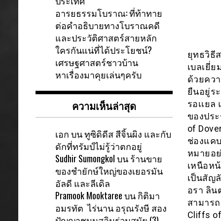
ประเทศ
อารยธรรมโบราณ: ที่ท้าทาย
ต่อคำอธิบายทางโบราณคดี
และประวัติศาสตร์สายหลัก
ใครกันแน่ที่ได้ประโยชน์?
ยุทธวิธ
เศรษฐศาสตร์ชาวบ้าน
เบลเยี่
หาเรื่องมาคุยเล่นๆครับ
ด้วยความ
ยืนอยู่
ความเห็นล่าสุด
รอเเยล แ
ของประช
of Dover
เอก
บน
ทูซิดิดีส สีจิ้นผิง และกับ
ช่องแคบ
ดักที่ทรัมป์ไม่รู้ว่าตกอยู่
หมายอย่
Sudhir Sumongkol
บน
ร้านขาย
เหนือหน
ของชำยักษ์ใหญ่ของเยอรมัน
เป็นสัญ
อัลดี และลีเดิล
อรา ลิน
Pramook Mooktaree
บน
กิติมา
สามารถป
อมรทัต ไร่นาน อรุณรังษี สอง
Cliffs 
ปัญญาชนมุสลิมร่วมสมัย (3)