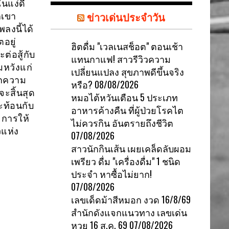
นแง่ดี
ข่าวเด่นประจำวัน
กเขา
ลงนี้ได้
อยู่
ฮิตดื่ม "เวลเนสช็อต" ตอนเช้า
ต่อสู้กับ
แทนกาแฟ! สาวรีวิวความ
มหวังแก่
เปลี่ยนแปลง สุขภาพดีขึ้นจริง
อกความ
หรือ?
08/08/2026
ะสิ้นสุด
หมอไต้หวันเตือน 5 ประเภท
ะท้อนกับ
อาหารค้างคืน ที่ผู้ป่วยโรคไต
 การให้
ไม่ควรกิน อันตรายถึงชีวิต
วแห่ง
07/08/2026
สาวนักกินเส้น เผยเคล็ดลับผอม
เพรียว ดื่ม "เครื่องดื่ม" 1 ชนิด
ประจำ หาซื้อไม่ยาก!
07/08/2026
เลขเด็ดม้าสีหมอก งวด 16/8/69
สำนักดังแจกแนวทาง เลขเด่น
หวย 16 ส.ค. 69
07/08/2026