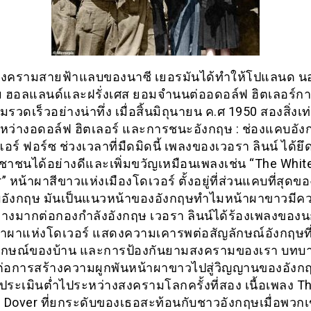
ีสงครามสายฟ้าแลบของนาซี เยอรมันได้ทำให้โปแลนด นอร
ยม ฮอลแลนด์และฝรั่งเศส ยอมจำนนต่ออดอล์ฟ ฮิตเลอร์ก
รวดเร็วอย่างน่าทึ่ง เมื่อสิ้นมิถุนายน ค.ศ 1950 สองสิ่งเท่า
ระหว่างอดอล์ฟ ฮิตเลอร์ และการชนะอังกฤษ : ช่องแคบอั
อร์ ฟอร์ซ ช่วงเวลาที่มืดมิดนี้ เพลงของเวอรา ลินน์ ได้ย
าชนได้อย่างดีและเพิ่มขวัญเหมือนเพลงเช่น “The White
” หน้าผาสีขาวแห่งเมืองโดเวอร์ ตั้งอยู่ที่ส่วนแคบที่สุดขอ
อังกฤษ มันเป็นแนวหน้าของอังกฤษทำไมหน้าผาขาวมีค
างมากต่อกองกำลังอังกฤษ เวอรา ลินน์ได้ร้องเพลงของนก
้าผาแห่งโดเวอร์ แสดงความเคารพต่อสัญลักษณ์อังกฤษท
ลักษณ์ของบ้าน และการป้องกันยามสงครามของเรา บทบ
ต่อการสร้างความผูกพันหน้าผาขาวไปสู่วิญญานของอังกฤ
ระเมินต่ำไประหว่างสงครามโลกครั้งที่สอง เนื้อเพลง T
of Dover ที่ยกระดับของเธอสะท้อนกับชาวอังกฤษเมื่อพวกเ