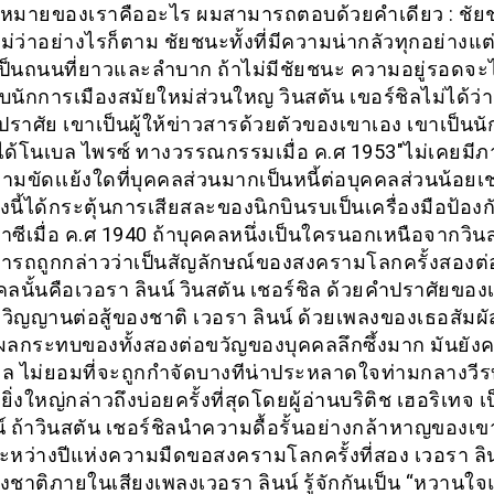
งหมายของเราคืออะไร ผมสามารถตอบด้วยคำเดียว : ชัย
่ว่าอย่างไรก็ตาม ชัยชนะทั้งที่มีความน่ากลัวทุกอย่างแต
ป็นถนนที่ยาวและลำบาก ถ้าไม่มีชัยชนะ ความอยู่รอดจะไม
บนักการเมืองสมัยใหม่ส่วนใหญ วินสตัน เขอร์ชิลไม่ได้ว่า
ราศัย เขาเป็นผู้ให้ข่าวสารด้วยตัวของเขาเอง เขาเป็นนัก
่ ได้โนเบล ไพรซ์ ทางวรรณกรรมเมื่อ ค.ศ 1953″ไม่เคยมี
ขัดเเย้งใดที่บุคคลส่วนมากเป็นหนี้ต่อบุคคลส่วนน้อยเช่
ิงนี้ได้กระตุ้นการเสียสละของนิกบินรบเป็นเครื่องมือป้อง
าซีเมื่อ ค.ศ 1940 ถ้าบุคคลหนึ่งเป็นใครนอกเหนือจากวิน
มารถถูกกล่าวว่าเป็นสัญลักษณ์ของสงครามโลกครั้งสองต่
คลนั้นคือเวอรา ลินน์ วินสตัน เชอร์ชิล ด้วยคำปราศัยของ
วิญญานต่อสู้ของชาติ เวอรา ลินน์ ด้วยเพลงของเธอสัมผั
ผลกระทบของทั้งสองต่อขวัญของบุคคลลึกซึ้งมาก มันยังคง
 ไม่ยอมที่จะถูกกำจัดบางทีน่าประหลาดใจท่ามกลางวีรบ
ยิ่งใหญ่กล่าวถึงบ่อยครั้งที่สุดโดยผู้อ่านบริติช เฮอริเทจ เ
์ ถ้าวินสตัน เชอร์ชิลนำความดื้อรั้นอย่างกล้าหาญของเขา
ะหว่างปีแห่งความมืดขอสงครามโลกครั้งที่สอง เวอรา ลิ
งชาติภายในเสียงเพลงเวอรา ลินน์ รู้จักกันเป็น “หวานใจ