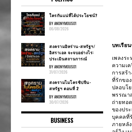
ใครกันแน่ที่ได้ประโยชน์?
BY ANONYMOUS01
06/08/2026
บทเรียน
สงครามอิหร่าน-สหรัฐฯ/
อิสราเอล จะจบอย่างไร:
เพลงระห
ประเมินสถานการณ์
ความเค
BY ANONYMOUS01
31/07/2026
การสร้า
ที่รักขอ
สงครามไมโครชิปจีน-
ปลอบโย
สหรัฐฯ ตอนที่ 2
พรรณาสถ
BY ANONYMOUS01
30/07/2026
ถ่ายทอด
ของประเ
บุคคลที
BUSINESS
ภายหลัง
อร์วิง 