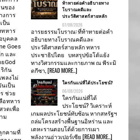
ท้าทายต่อคำอธิบายทาง
ชนของ
โบราณคดีและ
ทางการ
ประวัติศาสตร์สายหลัก
เป็น
07/08/2026
อารยธรรมโบราณ: ที่ท้าทายต่อคำ
องทหาร
อธิบายทางโบราณคดีและ
่อบุคคล
ประวัติศาสตร์สายหลัก ทหาร
ime Goes
ประชาธิปไตย บทสรุปข้อโต้แย้ง
รัก และ
ทางวิศวกรรมและกายภาพ ณ พีระมิ
ลายGod
ดกีซา,
[READ MORE..]
ริกัน
่เพลงไม่
ใครกันแน่ที่ได้ประโยชน์?
มันเป็น
06/08/2026
ร ช่วย
ใครกันแน่ที่ได้
ลือทหาร
ประโยชน์? วิเคราะห์
สวดเพื่อ
เกมผลประโยชน์ทับซ้อน หากสหรัฐฯ
วาม
ถล่มโครงสร้างพื้นฐานอิหร่าน และ
เตหะรานตอบโต้ด้วยการเผา
ุกคามที่
พลังงานอ่าวเปอร์เซีย
[READ MORE..]