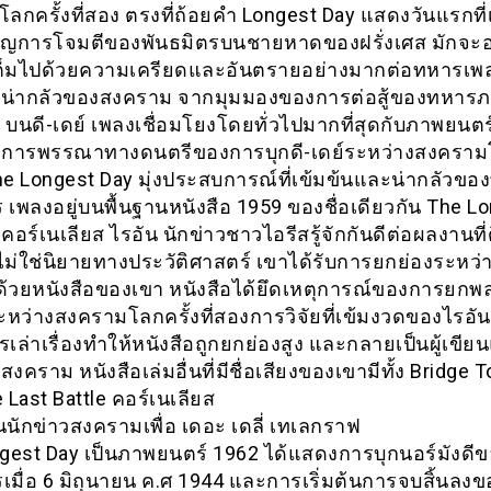
ลกครั้งที่สอง ตรงที่ถ้อยคำ Longest Day แสดงวันแรกที่
ญการโจมตีของพันธมิตรบนชายหาดของฝรั่งเศส มักจะอ
เต็มไปด้วยความเครียดและอันตรายอย่างมากต่อทหารเพลง
มน่ากลัวของสงคราม จากมุมมองของการต่อสู้ของทหาร
ี บนดี-เดย์ เพลงเชื่อมโยงโดยทั่วไปมากที่สุดกับภาพยนตร์
น การพรรณาทางดนตรีของการบุกดี-เดย์ระหว่างสงครามโ
The Longest Day มุ่งประสบการณ์ที่เข้มข้นและน่ากลัวข
 เพลงอยู่บนพื้นฐานหนังสือ 1959 ของชื่อเดียวกัน The L
อร์เนเลียส ไรอัน นักข่าวชาวไอรีสรู้จักกันดีต่อผลงานที่
ม่ใช่นิยายทางประวัติศาสตร์ เขาได้รับการยกย่องระหว่
้วยหนังสือของเขา หนังสือได้ยึดเหตุการณ์ของการยกพล
 ระหว่างสงครามโลกครั้งที่สองการวิจัยที่เข้มงวดของไรอั
เล่าเรื่องทำให้หนังสือถูกยกย่องสูง และกลายเป็นผู้เขีย
งคราม หนังสือเล่มอื่นที่มีชื่อเสียงของเขามีทั้ง Bridge T
Last Battle คอร์เนเลียส
นนักข่าวสงครามเพื่อ เดอะ เดลี่ เทเลกราฟ
gest Day เป็นภาพยนตร์ 1962 ได้แสดงการบุกนอร์มังดี
รเมื่อ 6 มิถุนายน ค.ศ 1944 และการเริ่มต้นการจบสิ้นลงข