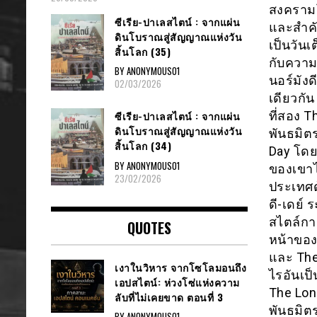
สงครามโ
ซีเรีย​-ปาเลสไตน์​ : จากแผ่น
และสำคั
ดินโบราณสู่สัญญาณ​แห่งวัน
เป็นวัน
สิ้นโลก​ (35)
กับควา
BY ANONYMOUS01
นอร์มังด
02/03/2026
เดียวกั
ที่สอง 
ซีเรีย​-ปาเลสไตน์​ : จากแผ่น
ดินโบราณสู่สัญญาณ​แห่งวัน
พันธมิตร
สิ้นโลก​ (34)
Day โดยค
BY ANONYMOUS01
ของเขาไ
23/02/2026
ประเทศด
ดี-เดย์
สไตล์การ
QUOTES
หน้าของส
และ The 
เงาในวิหาร จากโซโลมอนถึง
ไรอันเป็
เอปสไตน์: ห่วงโซ่แห่งความ
The Lon
ลับที่ไม่เคยขาด ตอนที่ 3
พันธมิต
BY ANONYMOUS01