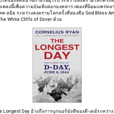
ิบโตของลัทธินาซีภายในยุโรป ระหว่างสงครามโลกครั้งที
งเพลงนี้เพื่อความบันเทิงต่อกองทหาร เพลงที่นิยมแพร่หล
คท สมิธ ระหว่างสงครามโลกครั้งที่สองคือ God Bless A
The White Cliffs of Dover ด้วย
 Longest Day อ้างถึงการบุกนอร์มังดีของดี-เดย์ระหว่าง