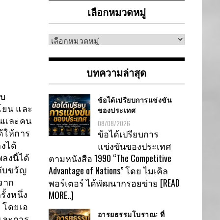
เลือกหมวดหมู่
เลือก
หมวด
หมู่
บทความล่าสุด
ับ
ข้อได้เปรียบการแข่งขัน
โยน และ
ของประเทศ
านและคน
08/08/2026
ข้อได้เปรียบการ
ด้ให้การ
แข่งขันของประเทศ
งได้
ตามหนังสือ 1990 “The Competitive
ลงนี้ได้
Advantage of Nations” โดย ไมเคิล
ับขวัญ
พอร์เตอร์ ได้พัฒนากรอยข่าย
[READ
กจาก
MORE..]
้งหนึ่ง
a โดยเอ
อารยธรรมโบราณ: ที่
 และการ