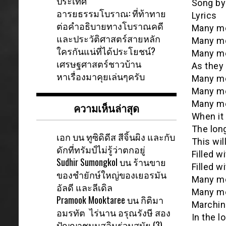
ประเทศ
Song by
อารยธรรมโบราณ: ที่ท้าทาย
Lyrics
ต่อคำอธิบายทางโบราณคดี
Many me
และประวัติศาสตร์สายหลัก
Many me
ใครกันแน่ที่ได้ประโยชน์?
Many me
เศรษฐศาสตร์ชาวบ้าน
As they 
หาเรื่องมาคุยเล่นๆครับ
Many me
Many me
Many me
ความเห็นล่าสุด
When it
The lon
เอก
บน
ทูซิดิดีส สีจิ้นผิง และกับ
This wil
ดักที่ทรัมป์ไม่รู้ว่าตกอยู่
Filled w
Sudhir Sumongkol
บน
ร้านขาย
Filled w
ของชำยักษ์ใหญ่ของเยอรมัน
Many me
อัลดี และลีเดิล
Many me
Pramook Mooktaree
บน
กิติมา
Marching
อมรทัต ไร่นาน อรุณรังษี สอง
In the l
ปัญญาชนมุสลิมร่วมสมัย (3)