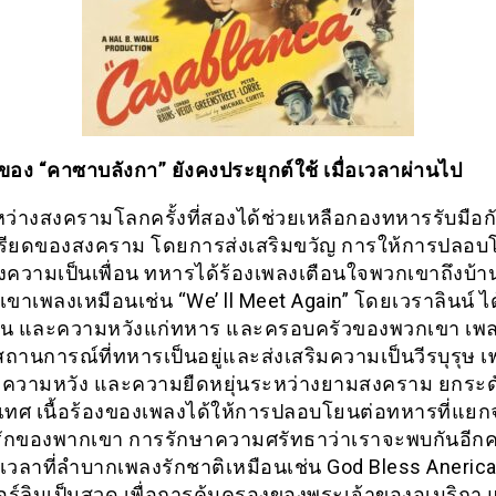
ของ “คาซาบลังกา” ยังคงประยุกต์ใช้ เมื่อเวลาผ่านไป
ว่างสงครามโลกครั้งที่สองได้ช่วยเหลือกองทหารรับมือก
รียดของสงคราม โดยการส่งเสริมขวัญ การให้การปลอบ
งความเป็นเพื่อน ทหารได้ร้องเพลงเตือนใจพวกเขาถึงบ้
งเขาเพลงเหมือนเช่น “We’ ll Meet Again” โดยเวราลินน์ ไ
น และความหวังแก่ทหาร และครอบครัวของพวกเขา เพล
านการณ์ที่ทหารเป็นอยู่และส่งเสริมความเป็นวีรบุรุษ เพ
ความหวัง และความยืดหยุ่นระหว่างยามสงคราม ยกระด
ทศ เนื้อร้องของเพลงได้ให้การปลอบโยนต่อทหารที่แย
่รักของพากเขา การรักษาความศรัทธาว่าเราจะพบกันอีกครั
เวลาที่ลำบากเพลงรักชาติเหมือนเช่น God Bless Aneric
เบอร์ลินเป็นสวด เพื่อการคุ้มครองของพระเจ้าของอเมริกา