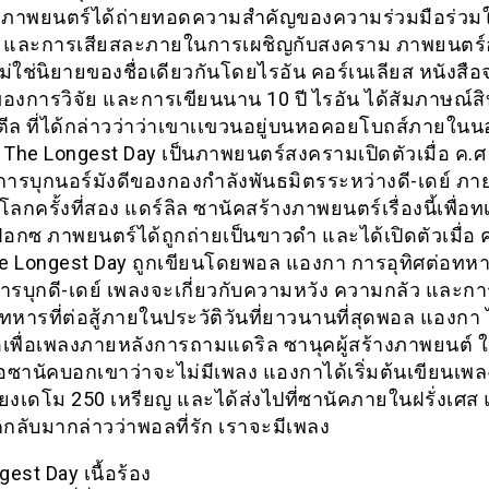
 ภาพยนตร์ได้ถ่ายทอดความสำคัญของความร่วมมือร่วม
 และการเสียสละภายในการเผชิญกับสงคราม ภาพยนตร์อ
ม่ใช่นิยายของชื่อเดียวกันโดยไรอัน คอร์เนเลียส หนังสือ
ของการวิจัย และการเขียนนาน 10 ปี ไรอัน ได้สัมภาษณ์สิ
ตีล ที่ได้กล่าวว่าว่าเขาเเขวนอยู่บนหอคอยโบถส์ภายในนอร
์ The Longest Day เป็นภาพยนตร์สงครามเปิดตัวเมื่อ ค.ศ
ับการบุกนอร์มังดีของกองกำลังพันธมิตรระหว่างดี-เดย์ ภ
กครั้งที่สอง แดร์ลิล ซานัคสร้างภาพยนตร์เรื่องนี้เพื่อท
 ฟอกซ ภาพยนตร์ได้ถูกถ่ายเป็นขาวดำ และได้เปิดตัวเมื่อ 
e Longest Day ถูกเขียนโดยพอล แองกา การอุทิศต่อทหารที
รบุกดี-เดย์ เพลงจะเกี่ยวกับความหวัง ความกลัว และกา
หารที่ต่อสู้ภายในประวัติวันที่ยาวนานที่สุดพอล แองกา 
เพื่อเพลงภายหลังการถามแดริล ซานุคผู้สร้างภาพยนต์ 
่อซานัคบอกเขาว่าจะไม่มีเพลง แองกาได้เริ่มต้นเขียนเพล
สียงเดโม 250 เหรียญ และได้ส่งไปที่ซานัคภายในฝรั่งเศส 
คกลับมากล่าวว่าพอลที่รัก เราจะมีเพลง
est Day เนื้อร้อง