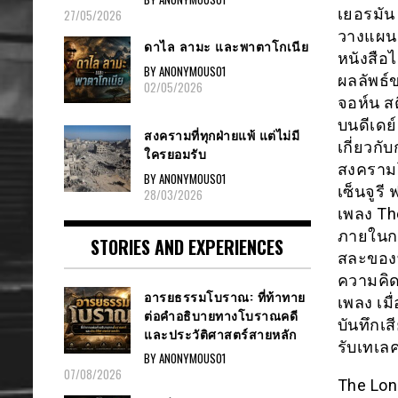
เยอรมัน
27/05/2026
วางแผน
ดาไล ลามะ และพาตาโกเนีย
หนังสือไ
BY ANONYMOUS01
ผลลัพธ์
02/05/2026
จอห์น ส
บนดีเดย
สงครามที่ทุกฝ่ายแพ้ แต่ไม่มี
เกี่ยวก
ใครยอมรับ
สงครามโล
BY ANONYMOUS01
เซ็นจูรี
28/03/2026
เพลง Th
ภายในกา
STORIES AND EXPERIENCES
สละของท
ความคิด
อารยธรรมโบราณ: ที่ท้าทาย
เพลง เมื
ต่อคำอธิบายทางโบราณคดี
บันทึกเ
และประวัติศาสตร์สายหลัก
รับเทเล
BY ANONYMOUS01
07/08/2026
The Long