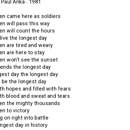
 Paul Anka ‧ 1981
n came here as soldiers
n will pass this way
n will count the hours
live the longest day
n are tired and weary
n are here to stay
n won’t see the sunset
 ends the longest day
gest day the longest day
l be the longest day
ith hopes and filled with fears
ith blood and sweat and tears
n the mighty thousands
n to victory
 on right into battle
ongest day in history