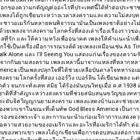
กของความกตัญญูต่ออะไรที่ประเทศนี้ได้ทำต่อประชา
เพลงได้ถูกเขียนระหว่างเวลาสงครามและความไม่สงบ
ละชาวอเมริกันหลายคนพิจารณามันเป็นเพลงชาติอย่างไม่
้วยเพลงจากสงครามโลกครั้งที่สองเล่าเรื่องเรื่องราวข
ลที่รัก และให้ความหวังเพื่ออนาคต เพลงให้คำเเนะนำเพื
ูกใช้เป็นเครื่องมือการรณรงค์ด้วยเพลงเหมือนเช่น As T
 Walk Alone และ I’ll Seeing You แสดงแก่นเรื่องของความ
ากกันยามสงคราม เพลงเหล่านี้มาจากแหล่งที่หลากห
merica เป็นเพลงปลุกใจที่ได้ช่วยเหลือบันดาลใจทหารอเม
งครามโลกครั้งที่สอง เออร์วิง เบอร์ลิน ได้เขียนเพลง แต
ิดตัว จนกระทั่งเคท สมิธ ได้ร้องมันบนวิทยุเมื่อ ค.ศ 1938 
ชาติที่สำคัญระหว่างสงครามที่ช่วยสนับสนุนขวัญของทหา
กระดับจิตวิญญานยามสงคราม เพลงแสดงบ้านและช่วยเห
ของพวกเขาในขณะที่เดินทัพ God Bless America เป็นการ
มครองของพระเจ้า และการแนะนำแก่อเมริกาการเเสดงค
่อความสวยงามของอเมริกาและอะไรที่อเมริกาได้ทำ ต่อ
ของพวกเขา เพลงได้ถูกเขียนเพื่อการตอบสนองต่อการค