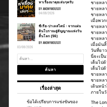
หาเรื่องมาคุยเล่นๆครับ
ชายหลาย
ชายหลาย
BY ANONYMOUS01
04/08/2026
ชายหลา
เมื่อพวก
ซีเรีย-ปาเลสไตน์ : จากแผ่น
ชายหลา
ดินโบราณสู่สัญญาณแห่งวัน
ชายหลายค
สิ้นโลก (56)
ชายหลาย
BY ANONYMOUS01
เมื่อมันส
03/08/2026
วันที่ยา
ค้นหา
นี่จะเป็น
สำหรับ:
เต็มไปด
เต็มไปด
ชายหลาย
ชายหลา
เดินหน้า
เรื่องล่าสุด
ภายในวั
ข้อได้เปรียบการแข่งขันของ
The Lon