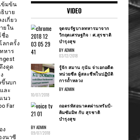
เข้มข้น
VIDEO
ธิบาย
เกี่ยว
ภายใน
จุดจบรัฐบาลทหารมาจาก
วิกฤตเศรษฐกิจ : ศ.สุรชาติ
ชื่อ
บำรุงสุข
ลกครั้ง
BY ADMIN
องทหาร
03/12/2018
ongest
ดึงดูด
รู้จัก สมาน กุนัน จ่าเอกอดีต
หน่วยซีล ผู้สละชีพในปฏิบัติ
าง
การถ้ำหลวง
ขึ้นบก
BY ADMIN
นและ
10/07/2018
นแนว
ถอดรหัสอนาคตผ่านทรัมป์-
oo Far
คิมซัมมิท กับ สุรชาติ
บำรุงสุข
BY ADMIN
ของ
09/07/2018
องนาซี