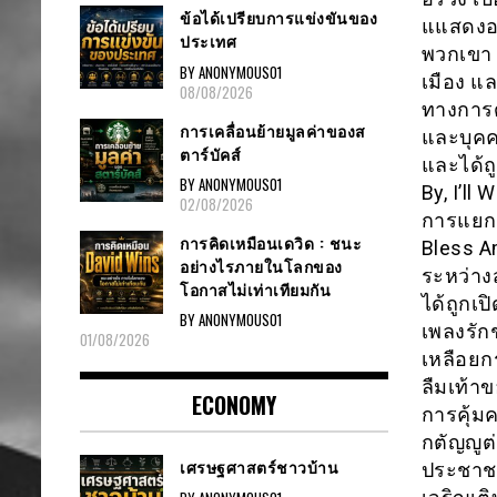
ข้อได้เปรียบการแข่งขันของ
แแสดงออ
ประเทศ
พวกเขา 
BY ANONYMOUS01
เมือง แ
08/08/2026
ทางการด
การเคลื่อนย้ายมูลค่าของส
และบุคค
ตาร์บัคส์
และได้ถ
BY ANONYMOUS01
By, I’ll
02/08/2026
การแยกจ
การคิดเหมือนเดวิด : ชนะ
Bless A
อย่างไรภายในโลกของ
ระหว่างส
โอกาสไม่เท่าเทียมกัน
ได้ถูกเป
BY ANONYMOUS01
เพลงรัก
01/08/2026
เหลือย
ลืมเท้า
ECONOMY
การคุ้
กตัญญูต
เศรษฐศาสตร์ชาวบ้าน
ประชาชน