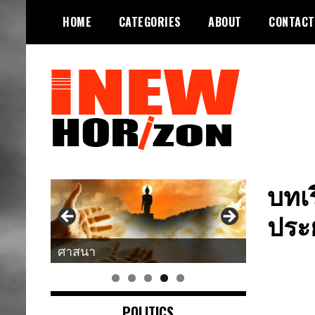
Skip
HOME
CATEGORIES
ABOUT
CONTACT
to
content
ขอบฟ้าใหม่
INEWHORIZON
บทเ
ประย
ศาสนา
แนวคิด-คำคม
POLITICS