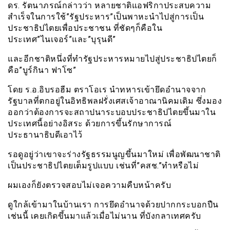
ดร. รัตนาภรณ์กล่าวว่า หลายชาติแอฟริกาประสบความ
สำเร็จในการใช้”รัฐประหาร”เป็นพาหะนำไปสู่การเป็น
ประชาธิปไตยเพื่อประชาชน ที่ชัดๆก็คือใน
ประเทศ”ไนเจอร์”และ”บุรุนดี”
และอีกชาติหนึ่งที่ทำรัฐประหารหมายไปสู่ประชาธิปไตยก็
คือ”บูร์กินา ฟาโซ”
โดย ร.อ.อิบรอฮีม ตราโอเร นำทหารเข้ายึดอำนาจจาก
รัฐบาลที่ตกอยู่ในอิทธิพลฝรั่งเศสเจ้าอาณานิคมเดิม ซึ่งมอง
ออกว่าต้องการจะสถาปนาระบอบประชาธิปไตยขึ้นมาใน
ประเทศนี้อย่างอิสระ ด้วยการขึ้นรักษาการณ์
ประธานาธิบดีเอาไว้
รอดูอยู่ว่าเขาจะร่างรัฐธรรมนูญขึ้นมาใหม่ เพื่อพัฒนาชาติ
เป็นประชาธิปไตยเต็มรูปแบบ เช่นที่”คสช.”ทำหรือไม่
ผมเองก็ยังตรวจสอบไม่เจอความคืบหน้าครับ
ดูใกล้เข้ามาในบ้านเรา การยึดอำนาจด้วยปากกระบอกปืน
เช่นนี้ เคยเกิดขึ้นมาแล้วเมื่อไม่นาน ที่บังกลาเทศครับ