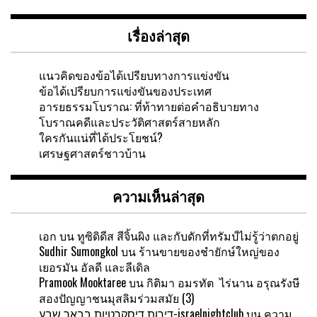
เรื่องล่าสุด
แนวคิดของข้อได้เปรียบทางการแข่งขัน
ข้อได้เปรียบการแข่งขันของประเทศ
อารยธรรมโบราณ: ที่ท้าทายต่อคำอธิบายทาง
โบราณคดีและประวัติศาสตร์สายหลัก
ใครกันแน่ที่ได้ประโยชน์?
เศรษฐศาสตร์ชาวบ้าน
ความเห็นล่าสุด
เอก
บน
ทูซิดิดีส สีจิ้นผิง และกับดักที่ทรัมป์ไม่รู้ว่าตกอยู่
Sudhir Sumongkol
บน
ร้านขายของชำยักษ์ใหญ่ของ
เยอรมัน อัลดี และลีเดิล
Pramook Mooktaree
บน
กิติมา อมรทัต ไร่นาน อรุณรังษี
สองปัญญาชนมุสลิมร่วมสมัย (3)
דירות דיסקרטיות בבאר שבע-israelnightclub
บน
ความ