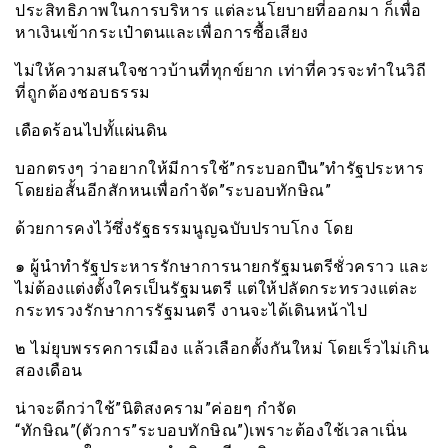
ประสิทธิภาพในการบริหาร แต่ละนโยบายที่ออกมา ก็เพื่อ
หาเงินเข้ากระเป๋าตนและเพื่อการซื้อเสียง
ไม่ให้ความสนใจชาวบ้านที่ทุกข์ยาก เท่าที่ควรจะทำในวิถี
ที่ถูกต้องชอบธรรม
เดือดร้อนไปทั้แผ่นดิน
บอกตรงๆ ว่าอยากให้มีการใช้”กระบอกปืน”ทำรัฐประหาร
โดยย่อสั้นอีกสักหนเพื่อกำจัด”ระบอบทักษิณ”
ด้วยการคงไว้ซึ่งรัฐธรรมนูญฉบับปราบโกง โดย
๑ ผู้นำทำรัฐประหารรักษาการนายกรัฐมนตรีชั่วคราว และ
ไม่ต้องแต่งตั้งใครเป็นรัฐมนตรี แต่ให้ปลัดกระทรวงแต่ละ
กระทรวงรักษาการรัฐมนตรี งานจะได้เดินหน้าไป
๒ ไม่ยุบพรรคการเมือง แล้วเลือกตั้งกันใหม่ โดยเร็วไม่เกิน
สองเดือน
น่าจะดีกว่าใช้”นิติสงคราม”ค่อยๆ กำจัด
“ทักษิณ”(ตัวการ”ระบอบทักษิณ”)เพราะต้องใช้เวลาเนิ่น