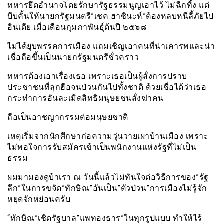
ทหารยึดอำนาจโดยรักษารัฐธรรมนูญเอาไว้ ไม่ฉีกทิ้ง แต่
บีบคั้นให้นายกรัฐมนตรี”เชค ฮาซินะห์”ต้องหลบหนีลี้ภัยไป
อินเดีย เมื่อเดือนกุมภาพันธุ์ต้นปี ๒๕๖๘
ไม่ได้ยุบพรรคการเมือง แถมเชิญเอาคนที่น่าเคารพและน่า
เชื่อถือขึ้นเป็นนายกรัฐมนตรีชั่วคราว
ทหารต้องเอาเรื่องเธอ เพราะเธอเป็นผู้สั่งการปราบ
ประชาชนที่ลุกฮือจนป่วนกันไปทั้งชาติ ด้วยเชื่อได้ว่าเธอ
กระทำการอันละเมิดสิทธิมนุษยชนสั่งฆ่าคน
ถือเป็นอาชญากรรมต่อมนุษยชาติ
เหตุเริ่มจากนักศึกษาก่อความวุ่นวายเผาบ้านเมือง เพราะ
ไม่พอใจการรับสมัครเข้าเป็นพนักงานแห่งรัฐที่ไม่เป็น
ธรรม
ผมมามองดูบ้าเรา ณ วันนี้แล้วไม่ทันใจต่อวิธีการของ”รัฐ
ลึก”ในการขจัด”ทักษิณ”อันเป็น”ตัวป่วน”การเมืองไม่รู้จัก
หยุดจักหย่อนครับ
“ทักษิณ”เชิดรัฐบาล”แพทองธาร”ในทุกรูปแบบ ทำให้ไร้