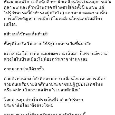
พัฒนาแอฟริกา อดีตนักศึกษานักเคลื่อนไหวในเหตุการณ์ ๖
ตุลา ๑๙ และหัวหน้าพรรคสร้างชาติ(ก่อตั้งปี ๒๕๖๒ แต่
ไม่รู้ว่าพรรคนี้ยังดำรงอยู่หรือไม่) ออกมาแสดงความเห็น
การแก้ไขปัญหาการเมืองที่ไม่เหมือนใครและไม่มีใคร
เหมือน
แล้วผมก็ชักจะเห็นด้วยสิ
ทั้งๆที่ใจจริง ไม่อยากให้รัฐประหารเกิดขึ้นมาอีก
แต่ก็สำนึกได้ ว่าที่ท่านแสดงความเห็นมา ก็เพราะมีความ
ห่วงใยในบ้านเมืองไม่น้อยกว่าเราๆ ท่านๆ เลย
อาจมากกว่าเสีด้วยซ้ำ
ด้วยตัวท่านเอง ก็ยังคิดตามการเคลื่อนไหวทางการเมือง
ร่วมกับเครือข่ายนักศึกษาประชาชนปฏิรูปประเทศไทย
หรือ คปท.) ในการต่อต้าน”ระบอบทักษิณ”
โดยท่านพูดผ่านในประเด็นที่ว่าด้วย”ศรัทธา
ประชาธิปไตย”ซึ่งตรงใจผม