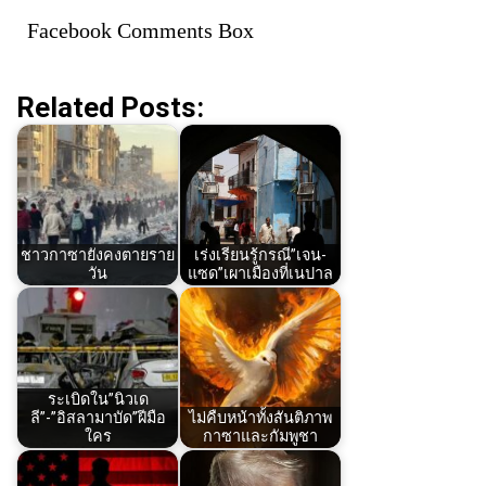
Facebook Comments Box
Related Posts:
ชาวกาซายังคงตายราย
เร่งเรียนรู้กรณี”เจน-
วัน
แซด”เผาเมืองที่เนปาล
ระเบิดใน”นิวเด
ลี”-”อิสลามาบัด”ฝีมือ
ไม่คืบหน้าทั้งสันติภาพ
ใคร
กาซาและกัมพูชา