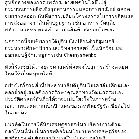
ศูนย์กลางของการแพร่กระจายเทคโนโลยีไปสู่
กระบวนการผลิตเชิงอุตสาหกรรมและการพาณิชย์ ตลอด
จนการส่งออก นั่นคือการเปลี่ยนโครงสร้างในการผลิตและ
การส่งออกจากสินค้าปฐมฐาน เช่น อาหาร วัตถุดิบ
พลังงาน เพชร ทองคำ มาเป็นสินค้าส่งออกไฮ-เทค
นอกจากนี้รัสเซียภายใต้ปูติน ยังเปลี่ยนตัวรัฐมนตรี
กระทรวงศึกษาธิการและวิทยาศาสตร์ เป็นนักวิจัยและ
ออกแบบผู้ชำนาญการเ
ช่
น Chernyshenko
ทั้งนี้รัสเซียได้วางยุทธศาสตร์ที่จะมุ่งไปสู่การสร้างคนยุค
ใหม่ให้เป็นมนุษยไอที
อย่างไรก็ตามสิ่งที่ประธานาธิบดีปูติน ไม่เคยลืมเลือนและ
ตอกย้ำอยู่เสมอคือการรักษาคุณค่าทางวัฒนธรรมและ
ประวัติศาสตร์อันถือได้ว่าจะเป็นโยงใยในการสร้าง
เอกภาพและความเป็นปึกแผ่นของสหพันธรัฐรัสเซียต่อไป
ในอนาคต
แนวคิดในการให้นักเศรษฐศาสตร์มาบริหารงานด้าน
กลาโหมนี้นับเป็นการพลิกผันนโยบายทางเศรษฐกิจของ
ชาติอย่างเด่นชัดของรัฐบาลใหม่ของมอสโคว์