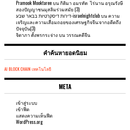
Pramook Mooktaree
บน
กิติมา อมรทัต ไร่นาน อรุณรังษี
สองปัญญาชนมุสลิมร่วมสมัย (3)
דירות דיסקרטיות בבאר שבע-israelnightclub
บน
ความ
เจริญและความเสื่อมถอยของเศรษฐกิจจีน:จากอดีดถึง
ปัจจุบัน(3)
จิดาภา ตั้งพรกระจ่าง
บน
วรรณคดีจีน
คำค้นหายอดนิยม
AI
BLOCK CHAIN
เทคโนโลยี
META
เข้าสู่ระบบ
เข้าฟีด
แสดงความเห็นฟีด
WordPress.org