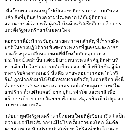
เมื่อโยกพลเอกชอยกู ไปเป็นเลขาธิการสภาความมั่นคง
แล้ว สิ่งที่ปูตินสร้างความประหลาดให้กับผู้ติดตาม
สถานการณ์โลก หรือผู้สนใจในด้านรัสเซียศึกษา คือ การ
แต่งตั้งรัฐมนตรีกลาโหมคนใหม่
นอกจากนี้ยังมีการจับกุมนายทหารคนสำคัญที่ร่ำรวยผิด
ปกติในช่วงปฏิบัติการพิเศษทางทหารที่ยูเครนและการก
วาดล้างบุคคลอีกหลายคนที่มีโยงใยกับกลุ่มแส
ว
ง
ประโยชน์เหล่านั้น แต่จะมีนายทหารคนสำคัญอีกท่านที่
หายเงียบไปในช่วงอารยขัดขืนของเยฟกินี พริโกซิน ผู้นำ
ทหารรับจ้างวากเนอร์ นั่นคือ นายพลอมาเกดอน “สโรวิ
กิน” ถูกนำกลับมาให้รับผิดชอบงานสำคัญในอาฟริกา ทั้งนี้
คือการประสานงานของความร่วมมือกับกลุ่มประเทศใน
อาฟริกา ตั้งแต่ไนเจอร์ ชาด บูกินาฟาโซ และมาลี เพื่อ
สร้างระเบียงจากตะวันออก คือ มหาสมุทรอินเดียไปสู่มหา
สมุทรแอตแลนติค
กลับมาพูดถึงรัฐมนตรีกลาโหมคนใหม่ที่ผู้เขียนเกริ่นว่าเป็น
ความเซอร์ไพรส์มากๆแม้ไม่ใช่ครั้งแรกของโลก นั่นคือ
นายเบลูซอฟ นักเศรษฐศาสตร์ที่ทำให้รัสเซียปกป้องและ