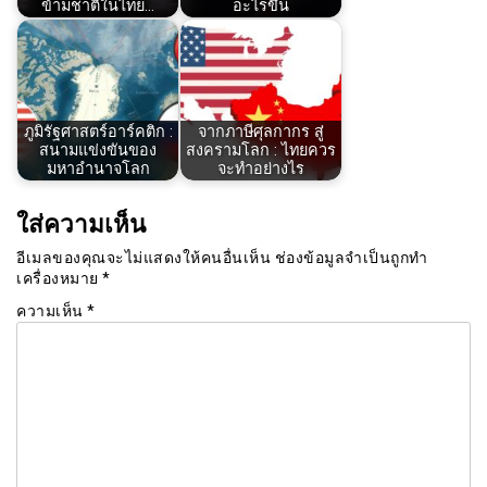
ข้ามชาติในไทย…
อะไรขึ้น
ภูมิรัฐศาสตร์อาร์คติก :
จากภาษีศุลกากร สู่
สนามแข่งขันของ
สงครามโลก : ไทยควร
มหาอำนาจโลก
จะทำอย่างไร
ใส่ความเห็น
อีเมลของคุณจะไม่แสดงให้คนอื่นเห็น
ช่องข้อมูลจำเป็นถูกทำ
เครื่องหมาย
*
ความเห็น
*