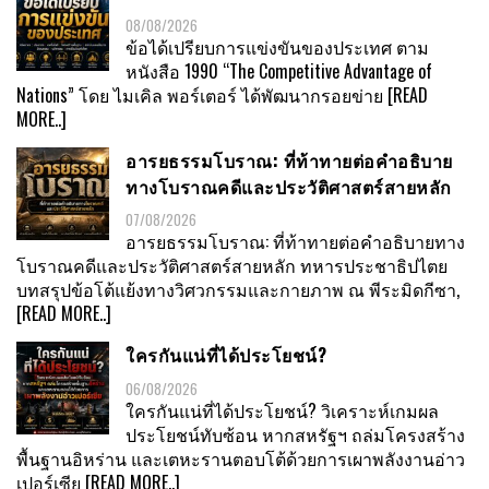
08/08/2026
ข้อได้เปรียบการแข่งขันของประเทศ ตาม
หนังสือ 1990 “The Competitive Advantage of
Nations” โดย ไมเคิล พอร์เตอร์ ได้พัฒนากรอยข่าย
[READ
MORE..]
อารยธรรมโบราณ: ที่ท้าทายต่อคำอธิบาย
ทางโบราณคดีและประวัติศาสตร์สายหลัก
07/08/2026
อารยธรรมโบราณ: ที่ท้าทายต่อคำอธิบายทาง
โบราณคดีและประวัติศาสตร์สายหลัก ทหารประชาธิปไตย
บทสรุปข้อโต้แย้งทางวิศวกรรมและกายภาพ ณ พีระมิดกีซา,
[READ MORE..]
ใครกันแน่ที่ได้ประโยชน์?
06/08/2026
ใครกันแน่ที่ได้ประโยชน์? วิเคราะห์เกมผล
ประโยชน์ทับซ้อน หากสหรัฐฯ ถล่มโครงสร้าง
พื้นฐานอิหร่าน และเตหะรานตอบโต้ด้วยการเผาพลังงานอ่าว
เปอร์เซีย
[READ MORE..]