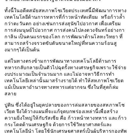
ทั้งนี้ในอดีตสมัยสหภาพโซเวีย
ต
ประเทศนี้มีพัฒนาการทาง
เทคโนโลยีด้านการทหารที่ก้าวหน้าทัดเทียม หรือก้าวล้ำ
กว่าตะวันตก อย่างเช่นการส่งสุนัขไปอวกาศ เพื่อเตรียม
การส่งมนุษย์ไปอวกาศ การส่งคนไปลงดวงจันทร์อย่างกา
กา
ลิ
น เป็นคนแรกของโลก การพัฒนาด้านโลหะวิทยา ที่
สามารถสร้างจรวดขับดันขนาดใหญ่ที่ทนความร้อนสู
งมากๆได้เป็นต้น
แต่ในทางตรงข้ามการพัฒนาทางเทคโนโลยีด้านการ
ทหารกลับกลายเป็นตัวไปฉุดรั้งทางเศรษฐกิจเพราะใช้จ่าย
งบประมาณเป็นจำนวนมาก และไม่อาจหาวิธีการทำ
เทคโนโลยีเหล่านั้นมาสร้างรายได้ ทำให้สหภาพโซเวียด
แม้เป็นมหาอำนาจทางทหารแต่ยากจน ซึ่งในที่สุดก็ล่ม
สลาย
ปูติน ซึ่งได้อยู่ในยุคปลายของการล่มสลายของสหภาพโซ
เวียด จึงได้วางแผนที่จะแก้จุดบกพร่องเหล่านี้เพื่อสร้าง
ความยิ่งใหญ่ให้กับรัสเซีย คือ ก้าวหน้าทางทหาร และก้าว
กระโดดด้านเศรษฐกิจ ด้วยการใช้วิทยาศาสตร์และ
เทคโนโลยีนำ โดยใช้นักเศรษฐศาสตร์เป็นผู้บริหารกองทัพ