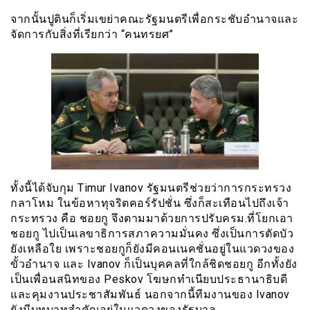
จากนั้นปูตินก็เริ่มเขย่าคณะรัฐมนตรีเพื่อกระชับอำนาจและ
จัดการกับสิ่งที่เรียกว่า “คนทรยศ”
ทั้งนี้ได้จับกุม Timur Ivanov รัฐมนตรีช่วยว่าการกระทรวง
กลาโหม ในข้อหาทุจริตคอร์รัปชั่น ซึ่งก็สะเทือนไปถึงเจ้า
กระทรวง คือ ชอยกู จึงตามมาด้วยการป
รั
บครม.ที่โยกเอา
ชอยกู ไปเป็นเลขาธิการส
ภา
ความมั่นคง ซึ่งเป็นการตัดบัว
ยังเหลือใย เพราะชอยกูก็ยังมีคอนเนคชั่นอยู่ในแวดวงของ
ขั้วอำนาจ และ Ivanov ก็เป็นบุคคลที่ใกล้ชิดชอยกู อีกทั้งยัง
เป็นเพื่อนสนิทของ Peskov โฆษกทำเนียบประธานาธิบดี
และคุมงานประชาสัมพันธ์ นอกจากนี้ทีมงานของ Ivanov
ยังมีบทบาทสำคัญอยู่ในแวดวงของรัฐบาล