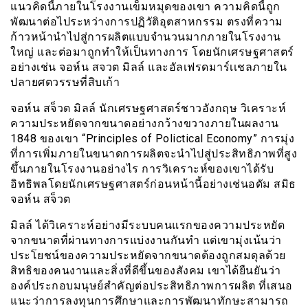
แนวคิดนี้ภายในโรงงานเข็มหมุดของเขา ความคิดนี้ถูก
พัฒนาต่อไประหว่างการปฏิวัติอุตสาหกรรม ตรงที่ความ
ก้าวหน้านำไปสู่การผลิตแบบจำนวนมากภายในโรงงาน
ใหญ่ และต่อมาถูกทำให้เป็นทางการ โดยนักเศรษฐศาสตร์
อย่างเช่น จอห์น สจวต มิลล์ และอัลเฟรดมาร์เเชลภายใน
ปลายศตวรรษที่สิบเก้า
จอห์น สจ็วต มิลล์ นักเศรษฐศาสตร์ชาวอังกฤษ วิเคราะห์
ความประหยัดจากขนาดอย่างกว้างขวางภายในผลงาน
1848 ของเขา “Principles of Polictical Economy” การมุ่ง
ที่การเพิ่มภายในขนาดการผลิตจะนำไปสู่ประสิทธิภาพที่สูง
ขึ้นภายในโรงงานอย่างไร การวิเคราะห์ของเขาได้รับ
อิทธิพลโดยนักเศรษฐศาสตร์ก่อนหน้านี้อย่างเช่นอดัม สมิธ
จอห์น สจ็วต
มิลล์ ได้วิเคราะห์อย่างมีระบบคนแรกของความประหยัด
จากขนาดที่ผ่านทางการแบ่งงานกันทำ แต่เขามุ่งเน้นว่า
ประโยชน์ของความประหยัดจากขนาดต้องถูกสมดุลด้วย
สิทธิของคนงานและสิ่งที่ดีขึ้นของสังคม เขาได้ยืนยันว่า
องค์ประกอบมนุษย์สำคัญต่อประสิทธิภาพการผลิต ที่เสนอ
แนะว่าการลงทุนการศึกษาและการพัฒนาทักษะสามารถ