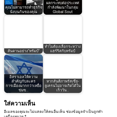
ผลกระทบต่อประเทศ
คุณไม่สามารถทำธุรกิจ
กำลังพัฒนาในกลุ่ม
นั่งบนก้นของคุณ
Global Sout
ทำไมต้องเลือกระหว่าง
สันดานอย่าง“ทรัมป์”
แฮร์ริสกับทรัมป์
อิสราเอลให้ความ
สำคัญกับละคร
หากสันติภาพรัสเซีย-
การเมืองมากกว่าเหยื่อ
ยูเครนไม่อาจเกิดได้ใน
ข่มข…
เร็ววัน…
ใส่ความเห็น
อีเมลของคุณจะไม่แสดงให้คนอื่นเห็น
ช่องข้อมูลจำเป็นถูกทำ
เครื่องหมาย
*