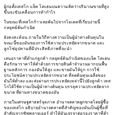
ผู้ก่อตั้งเทสโก เเจ็ค โคเฮนบนความคิดว่าปริมาณขายที่สูง
ขึ้นจะขับเคลื่อนการทำกำไร
ในขณะที่เทสโกก้าวเลยพ้นไปจากโมเดลที่เรียบง่ายนี้
กลยุทธ์ต้นกำเนิด
ยังคงสะท้อน ภายในวิถีทางความเป็นผู้นำทางต้นทุนใน
ขณะนี้ของมันของการใช้ความประหยัดจากขนาด และ
ลูกโซ่อุปทานที่มีประสิทธิภาพที่จะนำ
เสนอราคาที่ต่ำแก่ลูกค้า กลยุทธ์ต้นกำเนิดของเเจ็ค โคเฮน
คือรักษาราคาให้ต่ำด้วยการขายสินค้าจำนวนมากบนพื้น
ฐานหลักการ กองมันให้สูง และขายมันให้ถูก การใช้
ประโยชน์ความประหยัดจากขนาด ที่ลดต้นทุนเฉลี่ยของ
มันให้ต่่ำลง และส่งผ่านการประหยัดเหล่านี้ไปยังลูกค้า เทส
โกได้ใช้ความเป็นผู้นำทางต้นทุน บรรลุความประหยัดจาก
ขนาด ที่ผ่านทางขนาดของมัน
ภายในเศรษฐศาสตร์จุลภาค อำนาจตลาดผูกขาดโดยผู้ซื้อ
ของเทสโก อธิบายอำนาจตลาดที่สำคัญของมันเป็นผู้ซื้อที่
สำคัญจากซัพพลายเออร์ ทำให้มันเจรจาต่อรองราคาที่ต่ำ