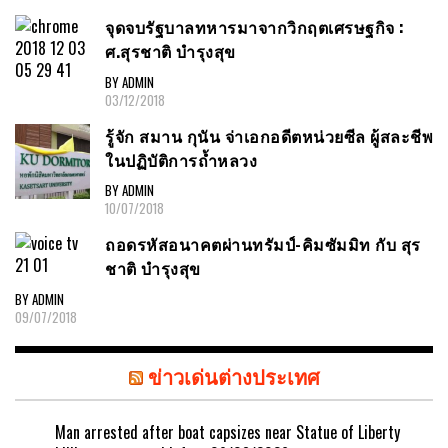
จุดจบรัฐบาลทหารมาจากวิกฤตเศรษฐกิจ :
ศ.สุรชาติ บำรุงสุข
BY ADMIN
03/12/2018
รู้จัก สมาน กุนัน จ่าเอกอดีตหน่วยซีล ผู้สละชีพ
ในปฏิบัติการถ้ำหลวง
BY ADMIN
10/07/2018
ถอดรหัสอนาคตผ่านทรัมป์-คิมซัมมิท กับ สุร
ชาติ บำรุงสุข
BY ADMIN
09/07/2018
ข่าวเด่นต่างประเทศ
Man arrested after boat capsizes near Statue of Liberty