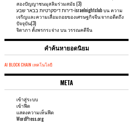
สองปัญญาชนมุสลิมร่วมสมัย (3)
דירות דיסקרטיות בבאר שבע-israelnightclub
บน
ความ
เจริญและความเสื่อมถอยของเศรษฐกิจจีน:จากอดีดถึง
ปัจจุบัน(3)
จิดาภา ตั้งพรกระจ่าง
บน
วรรณคดีจีน
คำค้นหายอดนิยม
AI
BLOCK CHAIN
เทคโนโลยี
META
เข้าสู่ระบบ
เข้าฟีด
แสดงความเห็นฟีด
WordPress.org