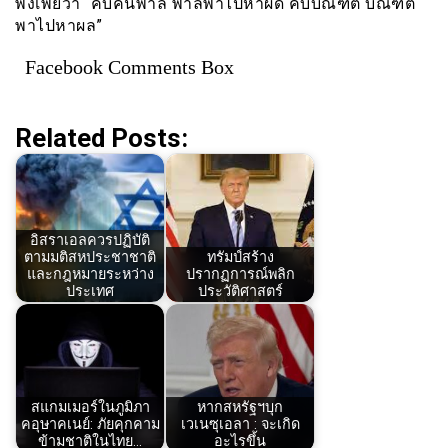
พังเพยว่า “คบคนพาล พาลพาไปหาผิด คบบัณฑิต บัณฑิต
พาไปหาผล”
Facebook Comments Box
Related Posts:
อิสราเอลควรปฏิบัติ
ตามมติสหประชาชาติ
ทรัมป์สร้าง
และกฎหมายระหว่าง
ปรากฏการณ์พลิก
ประเทศ
ประวัติศาสตร์
สแกมเมอร์ในภูมิภา
หากสหรัฐฯบุก
คอุษาคเนย์: ภัยคุกคาม
เวเนซุเอลา : จะเกิด
ข้ามชาติในไทย…
อะไรขึ้น