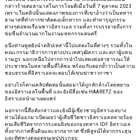
กล่าวร้ายต่อฮามาสในการโจมตีเมื่อวันที่ 7 ตุลาคม 2023
เพราะในคลิปนั้นแสดงภาพของการที่เขาอ้างว่าเป็นทหาร
ฮามาสที่ทำการฆ่าตัดคอเด็กทารก และทำทารุญกรรม
ต่างๆต่อพลเรือนชาวอิสราเอล รวมทั้งการบรรยายถึงการ
ข่มขืนจำนวนมากในงานมหหกรรมดนตรี
อนึ่งท่านทูตยังนำคลิปเหล่านี้ไปแสดงในที่ต่างๆ รวมทั้งใน
คณะกรรมาธิการการต่างประเทศวุฒิสภา และสภาผู้แทน
ราษฎร นอกเหนือไปจากการนำไปแสดงต่อสาธารณะให้
ประชาชนในหลายพื้นที่ได้ชม พร้อมกับตอกย้ำว่าเป็นความ
ชอบธรรมที่อิสราเอลจะตอบโต้เข่นฆ่าชาวกาซา
อย่างไรก็ตามคลิปตัดต่อนั้นต่อมาได้ถูกหักล้างโดยพยาน
ของอิสราเอลในพื้นที่ และยังมีสื่อเช่น HAARETZ ของ
อิสราเอลนำมาเผยแพร่
นอกจากนี้สื่อดังกล่าวและยังมีผู้เชี่ยวชาญอิสราเอลบาง
ท่านได้ออกมาเปิดเผยว่าผู้เสียชีวิตชาวอิสราเอลหลายร้อย
คนเสียชีวิตจากการระดมยิงของกองทหาร IDF อิสราเอล
ทั้งจากภาคพื้นดินและจากอากาศ ซึ่งพิสูจน์ได้จากกระสุน
และทิศทางตลอดจนเทปประกอบ