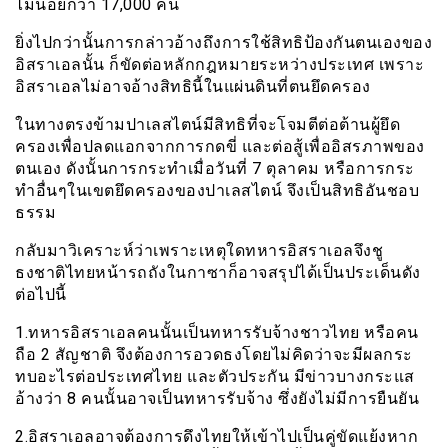
ไม่น้อยกว่า 17,000 คน
ยิ่งไปกว่านั้นการกล่าวอ้างถึงการใช้สิทธิป้องกันตนเองของ
อิสราเอลนั้น ก็ขัดต่อหลักกฎหมายระหว่างประเทศ เพราะ
อิสราเอลไม่อาจอ้างสิทธินี้ในแผ่นดินที่ตนยึดครอง
ในทางตรงข้ามปาเลสไตน์มีสิทธิที่จะโจมตีต่อต้านผู้ยึด
ครองเพื่อปลดแอกจากการกดขี่ และต่อสู้เพื่ออิสรภาพของ
ตนเอง ดังนั้นการกระทำเมื่อวันที่ 7 ตุลาคม หรือการกระ
ทำอื่นๆในเขตยึดครองของปาเลสไตน์ จึงเป็นสิทธิอันชอบ
ธรรม
กลับมาวิเคราะห์ว่าเพราะเหตุใดทหารอิสราเอลจึงชู
ธงชาติไทยหน้ารถถังในกาซาก็อาจสรุปได้เป็นประเด็นดัง
ต่อไปนี้
1.ทหารอิสราเอลคนนั้นเป็นทหารรับจ้างชาวไทย หรือคน
ถือ 2 สัญชาติ จึงต้องการอวดธงโดยไม่คิดว่าจะมีผลกระ
ทบอะไรต่อประเทศไทย และตัวประกัน มีข่าวบางกระแส
อ้างว่า 8 คนนั้นอาจเป็นทหารรับจ้าง ซึ่งยังไม่มีการยืนยัน
2.อิสราเอลอาจต้องการดึงไทยให้เข้าไปเป็นคู่ขัดแย้งหาก