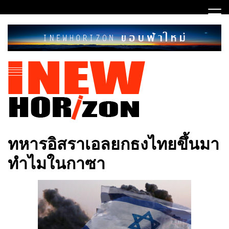
Skip
to
content
ขอบฟ้าใหม่
INEWHORIZON
ทหารอิสราเอลยกธงไทยขึ้นมา
ทำไมในกาซา