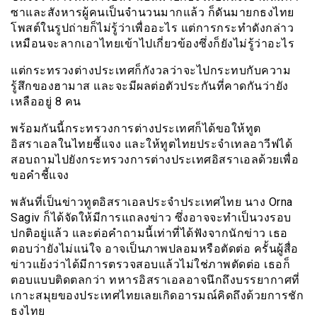
ซาและสังหารผู้คนเป็นจำนวนมากแล้ว ก็ดันมายกธงไทย
โพสต์ในรูปถ่ายก็ไม่รู้ว่าเพื่ออะไร แต่การกระทำดังกล่าว
เหมือนจะลากเอาไทยเข้าไปเกี่ยวข้องซึ่งก็ยังไม่รู้ว่าอะไร
แต่กระทรวงต่างประเทศก็กังวลว่าจะไปกระทบกับความ
รู้สึกของฮามาส และจะมีผลต่อตัวประกันที่คาดกันว่ายัง
เหลืออยู่ 8 คน
พร้อมกันนี้กระทรวงการต่างประเทศก็ได้ขอให้ทูต
อิสราเอลในไทยชี้แจง และให้ทูตไทยประจำเทลอาวีฟได้
สอบถามไปยังกระทรวงการต่างประเทศอิสราเอลด้วยเพื่อ
ขอคำชี้แจง
พลันที่เป็นข่าวทูตอิสราเอลประจำประเทศไทย นาง Orna
Sagiv ก็ได้จัดให้มีการแถลงข่าว ซึ่งอาจจะทำเป็นวงรอบ
ปกติอยู่แล้ว และต่อคำถามนี้เท่าที่ได้ฟังจากนักข่าว เธอ
ตอบว่ายังไม่แน่ใจ อาจเป็นภาพปลอมหรือตัดต่อ ครั้นผู้สื่อ
ข่าวแย้งว่าได้มีการตรวจสอบแล้วไม่ใช่ภาพตัดต่อ เธอก็
ตอบแบบติดตลกว่า ทหารอิสราเอลอาจนึกถึงบรรยากาศที่
เกาะสมุยของประเทศไทยเลยเกิดอารมณ์คิดถึงด้วยการชัก
ธงไทย