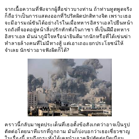
จากเนื้อความที่ฟังจากผู้สื่อข่าวบางท่าน ถ้าท่านทูตพูดจริง
ก็ถือว่าเป็นการแสดงออกที่วิปริตผิดปกติทางจิต เพราะเธอ
จะมีอารมณ์ขันได้อย่างไรในเมื่อทหารอิสราเอลไปยืนหน้า
รถถังที่จอดอยู่หน้าสิ่งปรักหักพังในกาซา ที่เป็นฝีมือทหาร
อิสราเอล มันน่าภูมิใจหรือน่ายินดีมากนักหรือที่ได้เข่นฆ่า
ทำลายล้างคนที่ไม่มีทางสู้ แต่เอาเถอะยกประโยชน์ให้
จำเลย นักข่าวอาจฟังผิดก็ได้?
คราวนี้กลับมาพูดประเด็นที่เธอตั้งข้อสังเกตว่าอาจเป็นรูป
ตัดต่อโดยนาทีแรกที่ถูกถาม มันก็บ่งบอกว่าเธอเชี่ยวชาญ
ในเรื่องนี้ จนถึงกระทั่งได้เคยนำเอาคลิปตัดต่อบิดเบือน