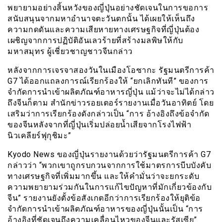
พยายามอย่างสิ้นหวังของญี่ปุ่นอย่างชัดเจนในการขอการ
สนับสนุนจากมหาอำนาจตะวันตกนั้น ได้เผยให้เห็นถึง
ความกดดันและความเสียหายทางเศรษฐกิจที่ญี่ปุ่นต้อง
เผชิญจากการปฏิบัติอันเลวร้ายที่สร้างมลพิษให้กับ
มหาสมุทร ผู้เชี่ยวชาญชาวจีนกล่าว
หลังจากการเจรจาสองวันในเมืองโอซากะ รัฐมนตรีการค้า
G7 ได้ออกแถลงการณ์เรียกร้องให้ “ยกเลิกทันที” ของการ
จำกัดการนำเข้าผลิตภัณฑ์อาหารญี่ปุ่น แม้ว่าจะไม่ได้กล่าว
ถึงจีนก็ตาม สำนักข่าวรอยเตอร์รายงานเมื่อวันอาทิตย์ โดย
เสริมว่าการเรียกร้องดังกล่าวเป็น “การ อ้างอิงถึงข้อจำกัด
ของจีนหลังจากที่ญี่ปุ่นเริ่มปล่อยน้ำเสียจากโรงไฟฟ้า
นิวเคลียร์ฟุกุชิมะ”
Kyodo News ของญี่ปุ่นรายงานด้วยว่ารัฐมนตรีการค้า G7
กล่าวว่า “พวกเขาถูกรบกวนจากการใช้มาตรการบีบบังคับ
ทางเศรษฐกิจที่เพิ่มมากขึ้น และให้คำมั่นว่าจะยกระดับ
ความพยายามร่วมกันในการแก้ไขปัญหาที่มักเกี่ยวข้องกับ
จีน” รายงานยังตั้งข้อสังเกตอีกว่าการเรียกร้องให้ยุติข้อ
จำกัดการนำเข้าผลิตภัณฑ์อาหารของญี่ปุ่นนั้นเป็น “การ
อ้างอิงที่ชัดเจนถึงความเคลื่อนไหวของจีนและรัสเซีย”