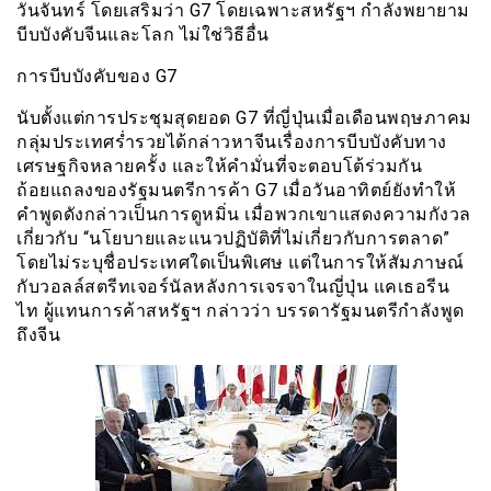
วันจันทร์ โดยเสริมว่า G7 โดยเฉพาะสหรัฐฯ กำลังพยายาม
บีบบังคับจีนและโลก ไม่ใช่วิธีอื่น
การบีบบังคับของ G7
นับตั้งแต่การประชุมสุดยอด G7 ที่ญี่ปุ่นเมื่อเดือนพฤษภาคม
กลุ่มประเทศร่ำรวยได้กล่าวหาจีนเรื่องการบีบบังคับทาง
เศรษฐกิจหลายครั้ง และให้คำมั่นที่จะตอบโต้ร่วมกัน
ถ้อยแถลงของรัฐมนตรีการค้า G7 เมื่อวันอาทิตย์ยังทำให้
คำพูดดังกล่าวเป็นการดูหมิ่น เมื่อพวกเขาแสดงความกังวล
เกี่ยวกับ “นโยบายและแนวปฏิบัติที่ไม่เกี่ยวกับการตลาด”
โดยไม่ระบุชื่อประเทศใดเป็นพิเศษ แต่ในการให้สัมภาษณ์
กับวอลล์สตรีทเจอร์นัลหลังการเจรจาในญี่ปุ่น แคเธอรีน
ไท ผู้แทนการค้าสหรัฐฯ กล่าวว่า บรรดารัฐมนตรีกำลังพูด
ถึงจีน