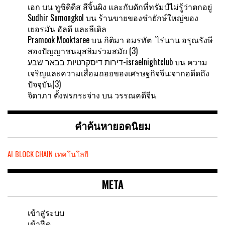
เอก
บน
ทูซิดิดีส สีจิ้นผิง และกับดักที่ทรัมป์ไม่รู้ว่าตกอยู่
Sudhir Sumongkol
บน
ร้านขายของชำยักษ์ใหญ่ของ
เยอรมัน อัลดี และลีเดิล
Pramook Mooktaree
บน
กิติมา อมรทัต ไร่นาน อรุณรังษี
สองปัญญาชนมุสลิมร่วมสมัย (3)
דירות דיסקרטיות בבאר שבע-israelnightclub
บน
ความ
เจริญและความเสื่อมถอยของเศรษฐกิจจีน:จากอดีดถึง
ปัจจุบัน(3)
จิดาภา ตั้งพรกระจ่าง
บน
วรรณคดีจีน
คำค้นหายอดนิยม
AI
BLOCK CHAIN
เทคโนโลยี
META
เข้าสู่ระบบ
เข้าฟีด