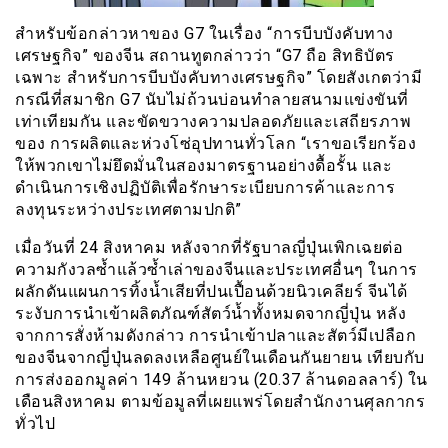
สำหรับข้อกล่าวหาของ G7 ในเรื่อง “การบีบบังคับทาง
เศรษฐกิจ” ของจีน สถานทูตกล่าวว่า “G7 ถือ สิทธิบัตร
เฉพาะ สำหรับการบีบบังคับทางเศรษฐกิจ” โดยสังเกตว่ามี
กรณีที่สมาชิก G7 นับไม่ถ้วนบ่อนทำลายสนามแข่งขันที่
เท่าเทียมกัน และขัดขวางความปลอดภัยและเสถียรภาพ
ของ การผลิตและห่วงโซ่อุปทานทั่วโลก “เราขอเรียกร้อง
ให้พวกเขาไม่ยึดมั่นในสองมาตรฐานอย่างดื้อรั้น และ
ดำเนินการเชิงปฏิบัติเพื่อรักษาระเบียบการค้าและการ
ลงทุนระหว่างประเทศตามปกติ”
เมื่อวันที่ 24 สิงหาคม หลังจากที่รัฐบาลญี่ปุ่นเพิกเฉยต่อ
ความกังวลซ้ำแล้วซ้ำเล่าของจีนและประเทศอื่นๆ ในการ
ผลักดันแผนการทิ้งน้ำเสียที่ปนเปื้อนด้วยนิวเคลียร์ จีนได้
ระงับการนำเข้าผลิตภัณฑ์สัตว์น้ำทั้งหมดจากญี่ปุ่น หลัง
จากการสั่งห้ามดังกล่าว การนำเข้าปลาและสัตว์มีเปลือก
ของจีนจากญี่ปุ่นลดลงเหลือศูนย์ในเดือนกันยายน เทียบกับ
การส่งออกมูลค่า 149 ล้านหยวน (20.37 ล้านดอลลาร์) ใน
เดือนสิงหาคม ตามข้อมูลที่เผยแพร่โดยสำนักงานศุลกากร
ทั่วไป