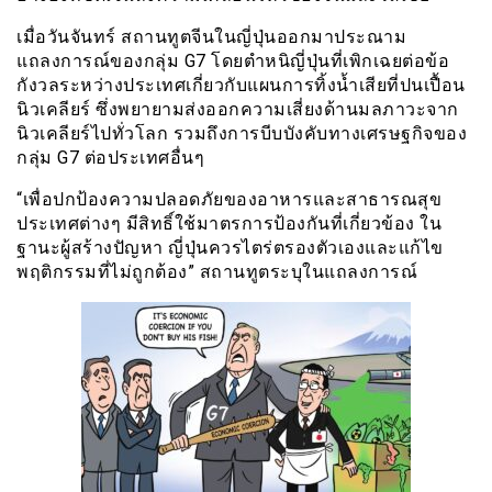
เมื่อวันจันทร์ สถานทูตจีนในญี่ปุ่นออกมาประณาม
แถลงการณ์ของกลุ่ม G7 โดยตำหนิญี่ปุ่นที่เพิกเฉยต่อข้อ
กังวลระหว่างประเทศเกี่ยวกับแผนการทิ้งน้ำเสียที่ปนเปื้อน
นิวเคลียร์ ซึ่งพยายามส่งออกความเสี่ยงด้านมลภาวะจาก
นิวเคลียร์ไปทั่วโลก รวมถึงการบีบบังคับทางเศรษฐกิจของ
กลุ่ม G7 ต่อประเทศอื่นๆ
“เพื่อปกป้องความปลอดภัยของอาหารและสาธารณสุข
ประเทศต่างๆ มีสิทธิ์ใช้มาตรการป้องกันที่เกี่ยวข้อง ใน
ฐานะผู้สร้างปัญหา ญี่ปุ่นควรไตร่ตรองตัวเองและแก้ไข
พฤติกรรมที่ไม่ถูกต้อง” สถานทูตระบุในแถลงการณ์