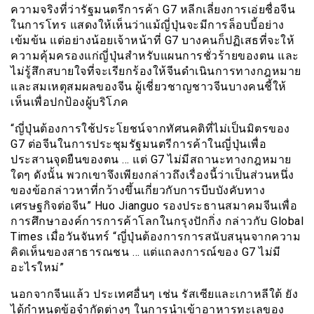
ความจริงที่ว่ารัฐมนตรีการค้า G7 หลีกเลี่ยงการเอ่ยชื่อจีน
ในการโทร แสดงให้เห็นว่าแม้ญี่ปุ่นจะมีการล็อบบี้อย่าง
เข้มข้น แต่อย่างน้อยเจ้าหน้าที่ G7 บางคนก็ปฏิเสธที่จะให้
ความคุ้มครองแก่ญี่ปุ่นสำหรับแผนการชั่วร้ายของตน และ
ไม่รู้สึกสบายใจที่จะเรียกร้องให้จีนดำเนินการทางกฎหมาย
และสมเหตุสมผลของจีน ผู้เชี่ยวชาญชาวจีนบางคนชี้ให้
เห็นเพื่อปกป้องผู้บริโภค
“ญี่ปุ่นต้องการใช้ประโยชน์จากทัศนคติที่ไม่เป็นมิตรของ
G7 ต่อจีนในการประชุมรัฐมนตรีการค้าในญี่ปุ่นเพื่อ
ประสานจุดยืนของตน … แต่ G7 ไม่มีสถานะทางกฎหมาย
ใดๆ ดังนั้น พวกเขาจึงเพียงกล่าวถึงเรื่องนี้ว่าเป็นส่วนหนึ่ง
ของข้อกล่าวหาที่กว้างขึ้นเกี่ยวกับการบีบบังคับทาง
เศรษฐกิจต่อจีน” Huo Jianguo รองประธานสมาคมจีนเพื่อ
การศึกษาองค์การการค้าโลกในกรุงปักกิ่ง กล่าวกับ Global
Times เมื่อวันจันทร์ “ญี่ปุ่นต้องการการสนับสนุนจากความ
คิดเห็นของสาธารณชน … แต่แถลงการณ์ของ G7 ไม่มี
อะไรใหม่”
นอกจากจีนแล้ว ประเทศอื่นๆ เช่น รัสเซียและเกาหลีใต้ ยัง
ได้กำหนดข้อจำกัดต่างๆ ในการนำเข้าอาหารทะเลของ