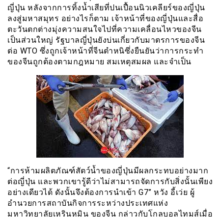
ญี่ปุ่น หลังจากการทิ้งน้ำเสียที่ปนเปื้อนนิวเคลียร์ของญี่ปุ่น
ลงสู่มหาสมุทร อย่างไรก็ตาม เจ้าหน้าที่ของญี่ปุ่นและสื่อ
ตะวันตกต่างมุ่งความสนใจไปที่ความเคลื่อนไหวของจีน
เป็นส่วนใหญ่ รัฐบาลญี่ปุ่นยังบ่นเกี่ยวกับมาตรการของจีน
ต่อ WTO ซึ่งถูกเจ้าหน้าที่จีนตำหนิซึ่งยืนยันว่าการกระทำ
ของจีนถูกต้องตามกฎหมาย สมเหตุสมผล และจำเป็น
“การห้ามผลิตภัณฑ์สัตว์น้ำของญี่ปุ่นมีผลกระทบอย่างมาก
ต่อญี่ปุ่น และพวกเขารู้ดีว่าไม่สามารถจัดการกับสิ่งนั้นเพียง
อย่างเดียวได้ ดังนั้นจึงต้องการนำเข้า G7” หวัง อี้เว่ย ผู้
อำนวยการสถาบันกิจการระหว่างประเทศแห่ง
มหาวิทยาลัยเหรินหมิน ของจีน กล่าวกับโกลบอลไทมส์เมื่อ