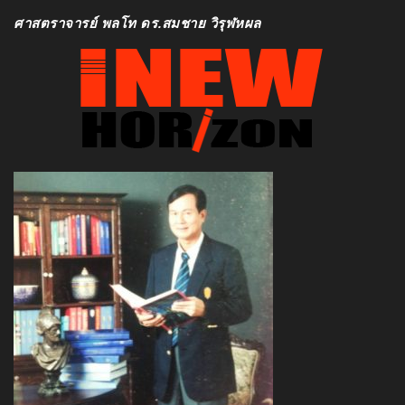
ศาสตราจารย์ พลโท ดร.สมชาย วิรุฬหผล