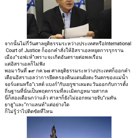
จากนั้นไม่กี่วันศาลยุติ
ธรรมระหว่างประเทศหรื
อInternational
Court of Justice ก็ออกคำสั่งให้อิสราเอลหยุ
ดการรุกราน
เมือง”รอฟะห์”
เพราะจะเกิดอันตรายต่อพลเรือน
แต่อิสราเอลก็ไม่ฟัง
พอมาวันที่ ๑๙ กค.๖๗ ศาลยุติธรรมระหว่างประเทศก็
ออกคำ
เตือนอิสราเอลว่าการยึ
ดครองดินแดนฝั่งตะวันตกของแม่น้ำ
จอร์แดนหรือ”เวสต์ แบงก์”กับเยรูซาเลมตะวันออกกั
บการตั้ง
ถิ่นฐานที่นั่นเป็
นพฤตกรรมที่ละเมิดกฎหมายสากล
นี่ก็สองเดือนกว่าแล้ว ศาลฯก็ยังไม่ออกหมายจับ”เนทั
น
ยาฮู”และ”กาแลนท์”แต่อย่างใด
ก็ไม่รู้ว่าไปติดขัดที่ไหน