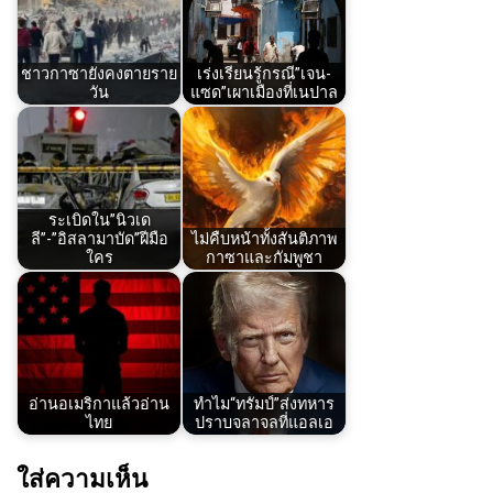
ชาวกาซายังคงตายราย
เร่งเรียนรู้กรณี”เจน-
วัน
แซด”เผาเมืองที่เนปาล
ระเบิดใน”นิวเด
ลี”-”อิสลามาบัด”ฝีมือ
ไม่คืบหน้าทั้งสันติภาพ
ใคร
กาซาและกัมพูชา
อ่านอเมริกาแล้วอ่าน
ทำไม“ทรัมป์”ส่งทหาร
ไทย
ปราบจลาจลที่แอลเอ
ใส่ความเห็น