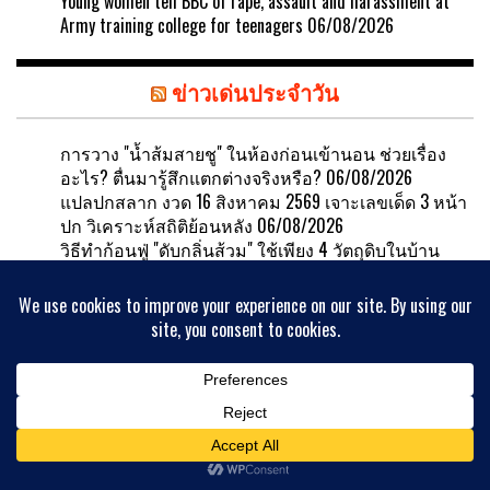
Young women tell BBC of rape, assault and harassment at
Army training college for teenagers
06/08/2026
ข่าวเด่นประจำวัน
การวาง "น้ำส้มสายชู" ในห้องก่อนเข้านอน ช่วยเรื่อง
อะไร? ตื่นมารู้สึกแตกต่างจริงหรือ?
06/08/2026
แปลปกสลาก งวด 16 สิงหาคม 2569 เจาะเลขเด็ด 3 หน้า
ปก วิเคราะห์สถิติย้อนหลัง
06/08/2026
วิธีทำก้อนฟู่ "ดับกลิ่นส้วม" ใช้เพียง 4 วัตถุดิบในบ้าน
ประหยัดและง่าย!
06/08/2026
หวยลาววันนี้ 6 สิงหาคม 2569 ตรวจผลหวยลาว 5/8/69
หวยลาววันนี้ออกอะไร
06/08/2026
เตรียมรับร่าง "ฮลุน โซโล่" ส่องเลขเด็ด "ย่าฮลุน" ซื้อ
ลอตเตอรี่ตรงเลขอายุหลานชาย
06/08/2026