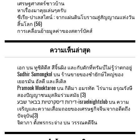
เศรษฐศาสตร์ชาวบ้าน
หาเรื่องมาคุยเล่นๆครับ
ซีเรีย-ปาเลสไตน์ : จากแผ่นดินโบราณสู่สัญญาณแห่งวัน
สิ้นโลก (56)
การเคลื่อนย้ายมูลค่าของสตาร์บัคส์
ความเห็นล่าสุด
เอก
บน
ทูซิดิดีส สีจิ้นผิง และกับดักที่ทรัมป์ไม่รู้ว่าตกอยู่
Sudhir Sumongkol
บน
ร้านขายของชำยักษ์ใหญ่ของ
เยอรมัน อัลดี และลีเดิล
Pramook Mooktaree
บน
กิติมา อมรทัต ไร่นาน อรุณรังษี
สองปัญญาชนมุสลิมร่วมสมัย (3)
דירות דיסקרטיות בבאר שבע-israelnightclub
บน
ความ
เจริญและความเสื่อมถอยของเศรษฐกิจจีน:จากอดีดถึง
ปัจจุบัน(3)
จิดาภา ตั้งพรกระจ่าง
บน
วรรณคดีจีน