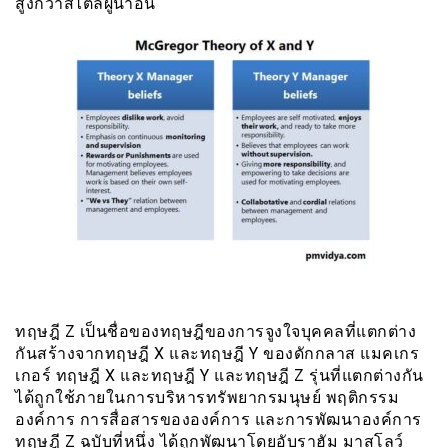
สูงกว่าสไตล์ผู้นำอื่น
ทฤษฎี Z เป็นชื่อของทฤษฎีของการจูงใจบุคคลที่แตกต่าง
กันสร้างจากทฤษฎี X และทฤษฎี Y ของดักกลาส แมคเกร
เกอร์ ทฤษฎี X และทฤษฎี Y และทฤษฎี Z รุ่นที่แตกต่างกัน
ได้ถูกใช้ภายในการบริหารทรัพยากรมนุษย์ พฤติกรรม
องค์การ การสื่อสารขององค์การ และการพัฒนาองค์การ
ทฤษฎี Z ฉบับที่หนึ่ง ได้ถูกพัฒนาโดยอับราฮัม มาสโลว์