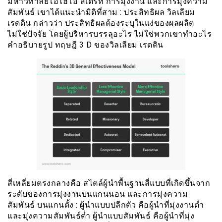
มหาวิทาลัยโอไฮโอ สเตรท การมุ่งงาน และการมุ่งความ
สัมพันธ์ เขาได้แนะนำมิติที่สาม : ประสิทธิผล วิลเลียม
เรดดิน กล่าวว่า ประสิทธิผลต้องระบุในแง่ของผลผลิต
ไม่ใช่ปัจจัย โดยผู้บริหารบรรลุอะไร ไม่ใช่พวกเขาทำอะไร
คำอธิบายรูป ทฤษฎี 3 D ของวิลเลียม เรดดิน
สี่เหลี่ยมตรงกลางคือ สไตล์ผู้นำพื้นฐานสี่แบบที่เกิดขึ้นจาก
ระดับของการมุ่งงานบนแกนนอน และการมุ่งความ
สัมพันธ์ บนแกนตั้ง : ผู้นำแบบปลีกตัว คือผู้นำที่มุ่งงานต่ำ
และมุ่งความสัมพันธ์ต่ำ ผู้นำแบบสัมพันธ์ คือผู้นำที่มุ่ง