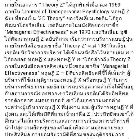
ภายในเอกสาร ” Theory Z” ได้ถูกพิมพ์เมื่อ ค.ศ 1969
ภายใน “Journal of Transpersonal Psychology ทฤษฎี Z
ฉับบที่สองเป็น “3D Theory” ของวิลเลี่ยมเรดดิน ได้ถูก
พัฒนาโดยวิลเลี่ยม เรดดินภายในหนังสือของเขาชื่อ
“Managerial Effectiveness” ค.ศ 1970 และวิลเลี่ยม อูชิ
ได้พัฒนาทฤษฎี Z ฉบับที่สาม เรียกว่าการบริหารแบบญี่ปุ่น
ภายในหนังสือของเขาชื่อ “Theory Z” ค.ศ 1981วิลเลียม
เรดดิน นักวิชาการบริหาร ได้เขียนหนังสือไว้หลายเล่ม เขา
ได้ต่อยอด ทฤษฎี x และทฤษฎี Y เขาได้กล่าวถึง Theory Z
ภายในหนังสือคลาสสิคเล่มหนึ่งของเขาชื่อ “Managerial
Effectiveness” ทฤษฎี Z – มิติประสิทธิผลที่ชี้ให้เห็นว่า ผู้
บริหารที่ใช้สมมุติฐานของทฤษฎี X หรือทฤษฎี Y กับการ
บริหารทรัพยากรมนุษย์สามารถบรรลุความสำเร็จได้ขึ้นอยู่
กับสถานการณ์ของพวกเขาวิลเลียม เรดดินได้รับอิทธิพล
จากดักกลาส แมคเกรเกอร์ เขาได้แยกความแตกต่าง
ระหว่างผู้บริหารทฤษฎี X ที่มุ่งงาน และผู้บริหารทฎษฎี Y ที่
มุ่งคน และได้เพิ่มมิติที่สามเข้ามาคือ Z : ประสิทธิผลเขาได้
ศึกษาสไตล์การบริหารและสถานการณ์ของการบริหารที่
นำไปสู่ความยืดหยุ่นของสไตล์ เพื่อความมุ่งหมายของ
ประสิทธิผล การยอมรับว่ามิติที่สามของพฤติกรรมการ