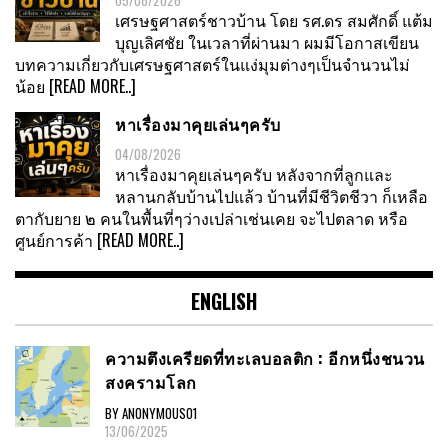
เศรษฐศาสตร์ชาวบ้าน โดย รศ.ดร สมศักดิ์ แต้ม
บุญเลิศชัย ในเวลาที่ผ่านมา ผมมีโอกาสเขียน
บทความเกี่ยวกับเศรษฐศาสตร์ในแง่มุมต่างๆเป็นจำนวนไม่
น้อย
[READ MORE..]
หาเรื่องมาคุยเล่นๆครับ
04/08/2026
หาเรื่องมาคุยเล่นๆครับ หลังจากที่ลูกและ
หลานกลับบ้านไปแล้ว บ้านที่มีชีวิตชีวา ก็เหลือ
ตากับยาย ๒ คนในพื้นที่ๆว่างเปล่าเช่นเคย จะไปตลาด หรือ
ศูนย์การค้า
[READ MORE..]
ENGLISH
ความตึงเครียดที่ทะเลบอลติก : อีกหนึ่งชนวน
สงครามโลก
BY ANONYMOUS01
13/06/2025