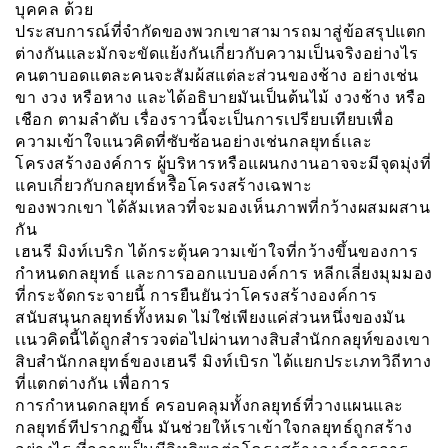
บุคคล ด้วย
ประสบการณ์ที่จำกัดของพวกเขาสามารถมาสู่ข้อสรุปแตก
ต่างกันและมักจะขัดแย้งกันเกี่ยวกับความเป็นจริงอย่างไร
คนตาบอดเเตละคนจะสัมผ้สแต่ละส่วนของช้าง อย่างเช่น
ขา งวง หรือหาง และได้อธิบายมันเป็นต้นไม้ งวงช้าง หรือ
เชือก ตามลำดับ เรื่องราวนี้จะเป็นการเปรียบเทียบเพื่อ
ความเข้าใจแนวคิดที่ซับซ้อนอย่างเช่นกลยุทธ์เเละ
โครงสร้างองค์การ ผู้บริหารหรือแผนกงานอาจจะมีจุดมุ่งที่
แคบเกี่ยวกับกลยุทธ์หรืิอโครงสร้างเฉพาะ
ของพวกเขา ได้ลัมเหลวที่จะมองเห็นภาพที่กว้างผสมผสาน
กัน
เฮนรี มิงท์เบริก ได้กระตุ้นความเข้าใจที่กว้างขึ้นของการ
กำหนดกลยุทธ์ และการออกแบบองค์การ หลีกเลี่ยงมุมมอง
ที่กระจัดกระจายนี้ การยืนยันว่าโครงสร้างองค์การ
สนับสนุนกลยุทธ์ทั้งหมด ไม่ใช่เพียงแค่ส่วนหนึ่งของมัน
เเนวคิดนี้ได้ถูกสำรวจต่อไปผ่านทางสิบสำนักกลยุท์ของเขา
สิบสำนักกลยุทธ์ของเฮนรี มิงท์เบิรก ได้แยกประเภทวิถีทาง
ที่แตกต่างกัน เพื่อการ
การกำหนดกลยุทธ์ ครอบคลุมทั้งกลยุทธ์ที่วางแผนและ
กลยุทธ์ทีปรากฏขึ้น มันช่วยให้เราเข้าใจกลยุทธ์ถูกสร้าง