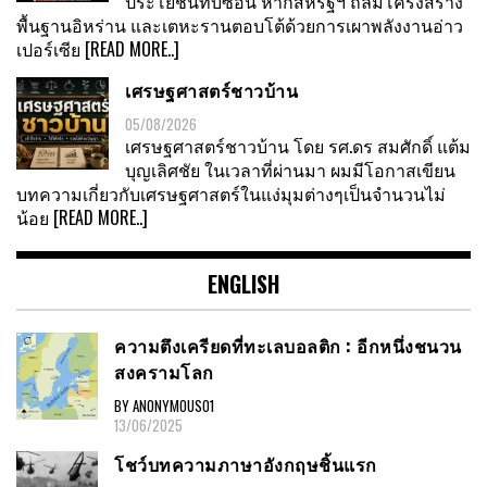
ประโยชน์ทับซ้อน หากสหรัฐฯ ถล่มโครงสร้าง
พื้นฐานอิหร่าน และเตหะรานตอบโต้ด้วยการเผาพลังงานอ่าว
เปอร์เซีย
[READ MORE..]
เศรษฐศาสตร์ชาวบ้าน
05/08/2026
เศรษฐศาสตร์ชาวบ้าน โดย รศ.ดร สมศักดิ์ แต้ม
บุญเลิศชัย ในเวลาที่ผ่านมา ผมมีโอกาสเขียน
บทความเกี่ยวกับเศรษฐศาสตร์ในแง่มุมต่างๆเป็นจำนวนไม่
น้อย
[READ MORE..]
ENGLISH
ความตึงเครียดที่ทะเลบอลติก : อีกหนึ่งชนวน
สงครามโลก
BY ANONYMOUS01
13/06/2025
โชว์บทความภาษาอังกฤษชิ้นแรก