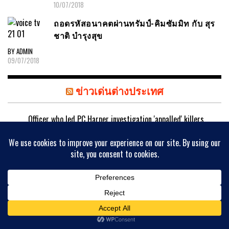
10/07/2018
ถอดรหัสอนาคตผ่านทรัมป์-คิมซัมมิท กับ สุร
ชาติ บำรุงสุข
BY ADMIN
09/07/2018
ข่าวเด่นต่างประเทศ
Officer who led PC Harper investigation 'appalled' killers
could be released early
07/08/2026
UK papers: 'Tories to end social housing for foreigners' and
'Bottoms down'
07/08/2026
Australian aviation crew carries out daring midwinter
Antarctica rescue
07/08/2026
Four men arrested after violent disorder near Pontypool,
police say
07/08/2026
Uefa says boycott may still go ahead as FA withdraws
Infantino support
07/08/2026