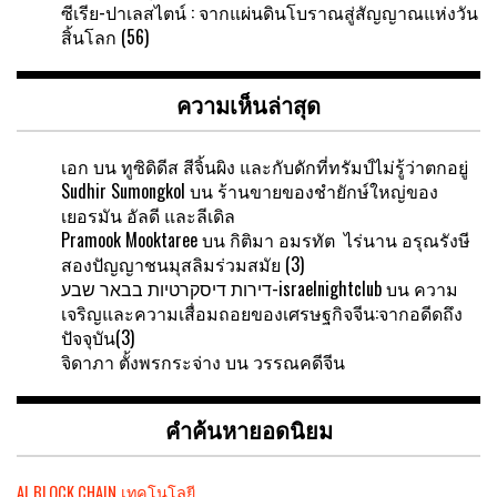
ซีเรีย-ปาเลสไตน์ : จากแผ่นดินโบราณสู่สัญญาณแห่งวัน
สิ้นโลก (56)
ความเห็นล่าสุด
เอก
บน
ทูซิดิดีส สีจิ้นผิง และกับดักที่ทรัมป์ไม่รู้ว่าตกอยู่
Sudhir Sumongkol
บน
ร้านขายของชำยักษ์ใหญ่ของ
เยอรมัน อัลดี และลีเดิล
Pramook Mooktaree
บน
กิติมา อมรทัต ไร่นาน อรุณรังษี
สองปัญญาชนมุสลิมร่วมสมัย (3)
דירות דיסקרטיות בבאר שבע-israelnightclub
บน
ความ
เจริญและความเสื่อมถอยของเศรษฐกิจจีน:จากอดีดถึง
ปัจจุบัน(3)
จิดาภา ตั้งพรกระจ่าง
บน
วรรณคดีจีน
คำค้นหายอดนิยม
AI
BLOCK CHAIN
เทคโนโลยี