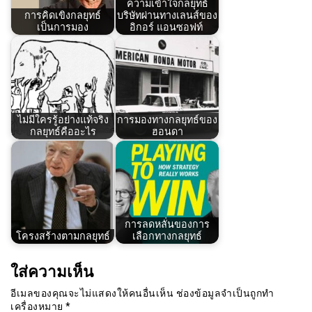
ความเข้าใจกลยุทธ์
การคิดเขิงกลยุทธ์
บริษัทผ่านทางเลนส์ของ
เป็นการมอง
อิกอร์ แอนซอฟท์
ไม่มีใครรู้อย่างแท้จริง
การมองทางกลยุทธ์ของ
กลยุทธ์คืออะไร
ฮอนดา
การลดหลั่นของการ
โครงสร้างตามกลยุทธ์
เลือกทางกลยุทธ์
ใส่ความเห็น
อีเมลของคุณจะไม่แสดงให้คนอื่นเห็น
ช่องข้อมูลจำเป็นถูกทำ
เครื่องหมาย
*