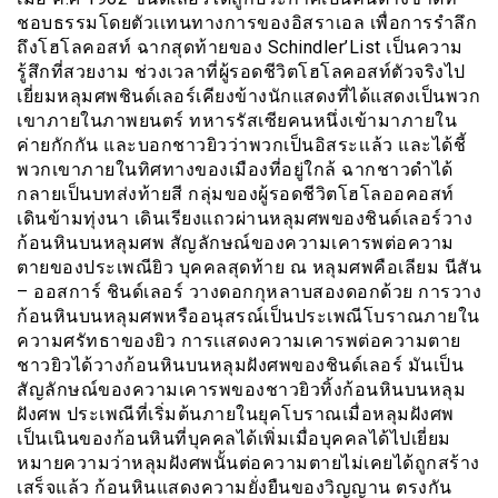
ชอบธรรมโดยตัวเเทนทางการของอิสราเอล เพื่อการรำลึก
ถึงโฮโลคอสท์ ฉากสุดท้ายของ Schindler’List เป็นความ
รู้สึกที่สวยงาม ช่วงเวลาที่ผู้รอดชีวิตโฮโลคอสท์ตัวจริงไป
เยี่ยมหลุมศพชินด์เลอร์เคียงข้างนักแสดงที่ได้แสดงเป็นพวก
เขาภายในภาพยนตร์ ทหารรัสเซียคนหนึ่งเข้ามาภายใน
ค่ายกักกัน และบอกชาวยิวว่าพวกเป็นอิสระเเล้ว และได้ชี้
พวกเขาภายในทิศทางของเมืองที่อยู่ใกล้ ฉากชาวดำได้
กลายเป็นบทส่งท้ายสี กลุ่มของผู้รอดชีวิตโฮโลออคอสท์
เดินข้ามทุ่งนา เดินเรียงแถวผ่านหลุมศพของชินด์เลอร์วาง
ก้อนหินบนหลุมศพ สัญลักษณ์ของความเคารพต่อความ
ตายของประเพณียิว บุคคลสุดท้าย ณ หลุมศพคือเลียม นีสัน
– ออสการ์ ชินด์เลอร์ วางดอกกุหลาบสองดอกด้วย การวาง
ก้อนหินบนหลุมศพหรืออนุสรณ์เป็นประเพณีโบราณภายใน
ความศรัทธาของยิว การเเสดงความเคารพต่อความตาย
ชาวยิวได้วางก้อนหินบนหลุมฝังศพของชินด์เลอร์ มันเป็น
สัญลักษณ์ของความเคารพของชาวยิวทิ้งก้อนหินบนหลุม
ฝังศพ ประเพณีที่เริ่มต้นภายในยุคโบราณเมื่อหลุมฝังศพ
เป็นเนินของก้อนหินที่บุคคลได้เพิ่มเมื่อบุคคลได้ไปเยี่ยม
หมายความว่าหลุมฝังศพนั้นต่อความตายไม่เคยได้ถูกสร้าง
เสร็จแล้ว ก้อนหินแสดงความยั่งยืนของวิญญาน ตรงกัน