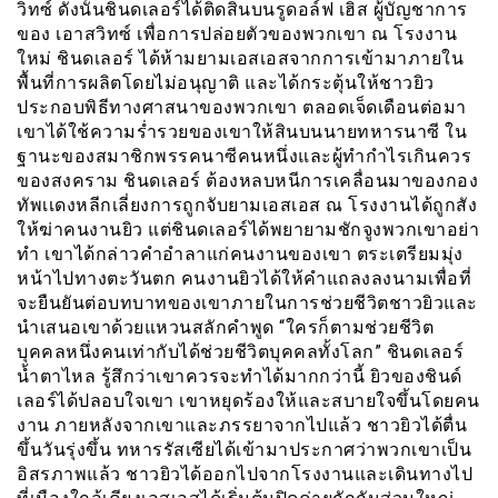
วิทซ์ ดังนั้นชินดเลอร์ได้ติดสินบนรูดอล์ฟ เฮิส ผู้บัญชาการ
ของ เอาสวิทซ์ เพื่อการปล่อยตัวของพวกเขา ณ โรงงาน
ใหม่ ชินดเลอร์ ได้ห้ามยามเอสเอสจากการเข้ามาภายใน
พื้นที่การผลิตโดยไม่อนุญาติ และได้กระตุ้นให้ชาวยิว
ประกอบพิธีทางศาสนาของพวกเขา ตลอดเจ็ดเดือนต่อมา
เขาได้ใช้ความร่ำรวยของเขาให้สินบนนายทหารนาซี ใน
ฐานะของสมาชิกพรรคนาซีคนหนึ่งและผู้ทำกำไรเกินควร
ของสงคราม ชินดเลอร์ ต้องหลบหนีการเคลื่อนมาของกอง
ทัพเเดงหลีกเลี่ยงการถูกจับยามเอสเอส ณ โรงงานได้ถูกสัง
ให้ฆ่าคนงานยิว แต่ชินดเลอร์ได้พยายามชักจูงพวกเขาอย่า
ทำ เขาได้กล่าวคำอำลาแก่คนงานของเขา ตระเตรียมมุ่ง
หน้าไปทางตะวันตก คนงานยิวได้ให้คำแถลงลงนามเพื่อที่
จะยืนยันต่อบทบาทของเขาภายในการช่วยชีวิตชาวยิวและ
นำเสนอเขาด้วยแหวนสลักคำพูด “ใครก็ตามช่วยชีวิต
บุคคลหนึ่งคนเท่ากับได้ช่วยชีวิตบุคคลทั้งโลก” ชินดเลอร์
น้ำตาไหล รู้สึกว่าเขาควรจะทำได้มากกว่านี้ ยิวของชินด์
เลอร์ได้ปลอบใจเขา เขาหยุดร้องให้และสบายใจขึ้นโดยคน
งาน ภายหลังจากเขาและภรรยาจากไปแล้ว ชาวยิวได้ตื่น
ขึ้นวันรุ่งขึ้น ทหารรัสเซียได้เข้ามาประกาศว่าพวกเขาเป็น
อิสรภาพแล้ว ชาวยิวได้ออกไปจากโรงงานและเดินทางไป