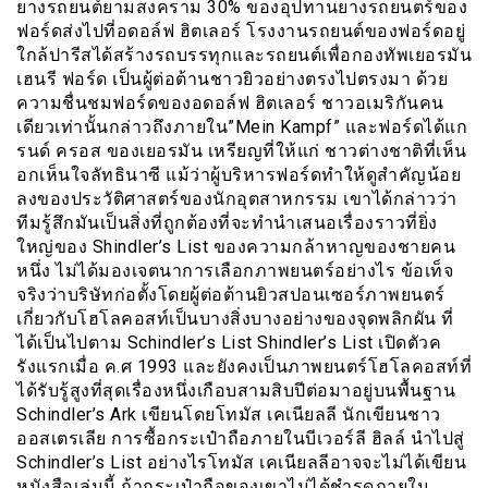
ยางรถยนต์ยามสงคราม 30% ของอุปทานยางรถยนตร์ของ
ฟอร์ดส่งไปที่อดอล์ฟ ฮิตเลอร์ โรงงานรถยนต์ของฟอร์ดอยู่
ใกล้ปารีสได้สร้างรถบรรทุกและรถยนต์เพื่อกองทัพเยอรมัน
เฮนรี ฟอร์ด เป็นผู้ต่อต้านชาวยิวอย่างตรงไปตรงมา ด้วย
ความชื่นชมฟอร์ดของอดอล์ฟ ฮิตเลอร์ ชาวอเมริกันคน
เดียวเท่านั้นกล่าวถึงภายใน”Mein Kampf” และฟอร์ดได้แก
รนด์ ครอส ของเยอรมัน เหรียญที่ให้แก่ ชาวต่างชาติที่เห็น
อกเห็นใจลัทธินาซี แม้ว่าผู้บริหารฟอร์ดทำให้ดูสำคัญน้อย
ลงของประวัติศาสตร์ของนักอุตสาหกรรม เขาได้กล่าวว่า
ทีมรู้สึกมันเป็นสิ่งที่ถูกต้องที่จะทำนำเสนอเรื่องราวที่ยิ่ง
ใหญ่ของ Shindler’s List ของความกล้าหาญของชายคน
หนึ่ง ไม่ได้มองเจตนาการเลือกภาพยนตร์อย่างไร ข้อเท็จ
จริงว่าบริษัทก่อตั้งโดยผู้ต่อต้านยิวสปอนเซอร์ภาพยนตร์
เกี่ยวกับโฮโลคอสท์เป็นบางสิ่งบางอย่างของจุดพลิกผัน ที่
ได้เป็นไปตาม Schindler’s List Shindler’s List เปิดตัวค
รังแรกเมื่อ ค.ศ 1993 และยังคงเป็นภาพยนตร์โฮโลคอสท์ที่
ได้รับรู้สูงที่สุดเรื่องหนึ่งเกือบสามสิบปีต่อมาอยู่บนพื้นฐาน
Schindler’s Ark เขียนโดยโทมัส เคเนียลลี นักเขียนชาว
ออสเตรเลีย การซื้อกระเป๋าถือภายในบีเวอร์ลี ฮิลล์ นำไปสู่
Schindler’s List อย่างไรโทมัส เคเนียลลีอาจจะไม่ได้เขียน
หนังสือเล่มนี้ ถ้ากระเป๋าถือของเขาไม่ได้ชำรุดภายใน