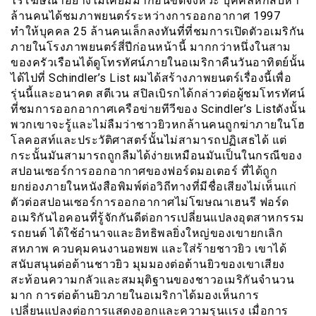
ไร้โฆษณาอย่างไม่เคยมีมาก่อนขัดจังหวะ บุคคลหกสิบห้า
ล้านคนได้ชมภาพยนตร์ระหว่างการออกอากาศ 1997
ทำให้บุคคล 25 ล้านคนเล็กลงทันที่ที่ชมการเปิดตัวอเมริกัน
ภายในโรงภาพยนตร์สี่ปีก่อนหน้านี้ มากกว่าหนึ่งในสาม
ของครัวเรือนได้ดูโทรทัศน์ภายในอเมริกาคืนวันอาทิตย์นั้น
ได้ไปที่ Schindler’s List ผมได้สร้างภาพยนตร์เรื่องนี้เพื่อ
รุ่นนี้และอนาคต สตีเวน สปิลเบิรกได้กล่าวต่อผู้ชมโทรทัศน์
ที่ชมการออกอากาศเครือข่ายทีวีของ Scindler’s Listดังนั้น
พวกเขาจะรู้และไม่ลืมว่าชาวยิวหกล้านคนถูกฆ่าภายในโฮ
โลคอสท์และประวัติศาสตร์นั้นไม่สามารถปฏิเสธได้ แต่
กระนั้นมันสามารถถูกลืมได้ง่ายเหมือนมันเป็นในกรณีของ
สปอนเซอร์การออกอากาศของฟอร์ดมอเตอร์ ที่ได้ถูก
ยกย่องภายในหนังสือพิมพ์ต่อวิถีทางที่มีชื่อเสียงไม่เห็นแก่
ตัวต่อสปอนเซอร์การออกอากาศไม่โฆษณาเฮนรี ฟอร์ด
อเมริกันไอคอนที่รู้จักกันดีต่อการเปลี่ยนแปลงอุตสาหกรรม
รถยนต์ ได้ใช้อำนาจและอิทธิพลยิ่งใหญ่ของเขายกเลิก
สหภาพ ควบคุมคนงานอพยพ และใส่ร้ายชาวยิว เขาได้
สนับสนุนต่อต้านชาวยิว มุมมองต่อต้านยิวของเขาเสียง
สะท้อนความกลัวและสมมุติฐานของชาวอเมริกันจำนวน
มาก การต่อต้านยิวภายในอเมริกาได้มองเห็นการ
เปลี่ยนแปลงต่อการแสดงออกและความรุนเเรง เมื่อการ