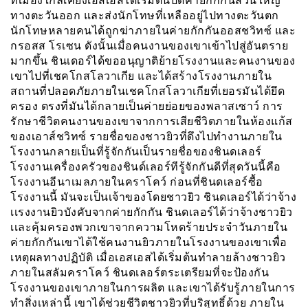
ที่เมืองใกล้เคียงเอสเอสได้เริ่มต้นปิดค่ายกักกันส่วนใหญ่
ทางตะวันออก และส่งนักโทษที่เหลืออยู่ไปทางตะวันตก
นักโทษหลายคนได้ถูกฆ่าภายในค่ายกักกันออสชวิทซ์ และ
กรอสส โรเซน ดังนั้นเมื่อคนงานของเขาเข้าไปสู่อันตราย
มากขึ้น ชินเดอร์ได้ขออนุญาติย้ายโรงงานและคนงานของ
เขาไปที่เชคโกสโลวาเกีย และได้สร้างโรงงานภายใน
สถานที่ปลอดภัยภายในเชคโกสโลวาเกียที่เยอรมันได้ยึด
ครอง ตรงที่มันได้กลายเป็นค่ายย่อยของพลาสเซาว์ การ
รักษาชีวิตคนงานของเขาจากการเสียชีวิตภายในห้องแก้ส
ของเอาส์ชวิทซ์ รายชื่อของชาวยิวที่ดึงไปทำงานภายใน
โรงงานกลายเป็นที่รู้จักกันเป็นรายชื่อของชินดเลอร์
โรงงานเครื่องครัวของชินด์เลอร์ทีรู้จักกันดีที่สุดวันนี้คือ
โรงงานอีนาเมลภายในคราโคว์ ก่อนที่ชินดเลอร์ซื้อ
โรงงานนี้ มันจะเป็นเจ้าของโดยชาวยิว ชินดเลอร์ได้ว่าจ้าง
เเรงงานยิวบังคับจากค่ายกักกัน ชินดเลอร์ได้ว่าจ้างชาวยิว
เเละคุ้มครองพวกเขาจากความโหดร้ายประจำวันภายใน
ค่ายกักกันเขาได้ใช้คนงานยิวภายในโรงงานของเขาเพื่อ
เหตุผลทางปฏิบัติ เมื่อเอสเอสได้เริ่มต้นทำลายล้างชาวยิว
ภายในสลัมคราโคว์ ชินดเลอร์ตระเตรียมที่จะป้องกัน
โรงงานของเขาภายในการผลิต และเขาได้รับรู้ภายในการ
ทำสิ่งเหล่านี้ เขาได้ช่วยชีวิตชาวยิวที่บริสุทธิ์ด้วย ภายใน