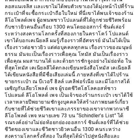
ลอสแนเจลิส เเละเขาไม่ได้พบตัวเขาเองได้มุ่งหน้าไปที่ร้าน
กระเป๋าที่จะซื้อกระเป๋าถือใบใหม่ ที่นี่เขาได้พบเจ้าของร้าน
ลีโอโพลด์เพจ ผู้อพนพชาวโปแลนด์ที่ได้ถูกช่วยชีวิตพร้อม
กับชาวยิวคนอื่นเกือบ 1300 คนโดยออสการ์ ซินด์เล่อร์
ระหว่างสงครามโลกครั้งที่สองภายในคราโคว์ โปแลนด์
เขาได้บอกเคเนียลลี ผมรู้เรื่องราวที่อัศจรรย์ มันไม่ได้เป็น
เรื่องราวต่อชาวยิว แต่ต่อบุคคลทุกคน เรื่องราวของมนุษย์
ธรรม มันจะเป็นเรื่องราวเพื่อคุณ โทมัส มันเป็นเรื่องราว
เพื่อคุณ ผมสาบานได้ และด้วยการชักจูงอย่างไม่ย่อท้อ ใน
ที่สุดโทมัส เคเนียลลีได้ตกลงเขียนหนังสือโทมัส เคเนียลลี
ได้เขียนหนังสือที่มีชื่อเสียงเล่มนี้ ภายหลังที่เขาได้ไปร้าน
ขายกระเป๋า ณ บีเวอรี ฮิลล์ เเคลิฟอร์เนีย และมีโอกาสได้
เผชิญกับเลียวโพลด์ เพจ ผู้รอดชีวิตโฮโลคอสท์ชาว
โปแลนด์ ลีโอโพลด์ เพจ เป็นเจ้าของร้านกระเป๋า เขาได้ใช้
เวลาหลายปีพยายามชักจูงบุคคลให้สร้างภาพยนตร์เกี่ยว
กับชายที่ได้ช่วยชีวิตเขาและภรรยาของเขาจากพวกนาซี
ลีโอโพลด์ เพจ หมายเลข 73 บน “Schindler’s List” ได้
รณรงค์อย่างไม่ย่อท้อยกย่องออสการ์ ชินด์เลอร์ที่ได้ช่วย
ชีวิตของเขาและชีวิตชาวยิวคนอื่น 1300 คนระหว่าง
สงครามโลกครั้งที่สอง ในที่สุดได้นำไปสู่หนังสือและ