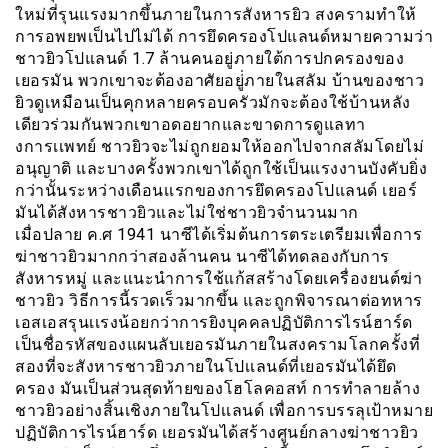
ใหม่ที่รุนแรงมากขึ้นภายในการสังหารยิว สงครามทำให้
การอพยพเป็นไปไม่ได้ การยึดครองโปแลนด์หมายความว่า
ชาวยิวโปแลนด์ 1.7 ล้านคนอยู่ภายใต้การปกครองของ
เยอรมัน พวกเขาจะต้องอาศัยอยู่่ภายในสลัม บ้านของชาว
ยิวดูเหมือนเป็นคุกหลายครอบครัวมักจะต้องใช้บ้านหลัง
เดียวร่วมกันพวกเขาอดอยากและขาดการดูแลทา
งการเเพทย์ ชาวยิวจะไม่ถูกยอมให้ออกไปจากสลัมโดยไม่
อนุญาติ และบางครั้งพวกเขาได้ถูกใช้เป็นแรงงานบังคับยิ่ง
กว่านั้นระหว่างเดือนเเรกของการยึดครองโปแลนด์ เยอร์
มันได้สังหารชาวยิวและไม่ใช่ชาวยิวจำนวนมาก
เมื่อปลาย ค.ศ 1941 นาซีได้เริ่มต้นการตระเตรียมเพื่อการ
ฆ่าชาวยิวมากกว่าสองล้านคน นาซีได้ทดลองกับการ
สังหารหมู่ และแนะนำการใช้แก้สสร้างโดยเครื่องยนต์ฆ่า
ชาวยิว วิธีการนี้รวดเร็วมากขึ้น และถูกพิจารณาต่อทหาร
เอสเอสรุนเเรงน้อยกว่าการยิงบุคคลปฏิบัติการไรน์ฮาร์ด
เป็นชื่อรหัสของแผนลับเยอรมันภายในสงครามโลกครั้งที่
สองที่จะสังหารชาวยิวภายในโปเเลนด์ที่เยอรมันได้ยึด
ครอง มันเป็นส่วนสุดท้ายของโฮโลคอสท์ การทำลายล้าง
ชาวยิวอย่างสิ้นเชิงภายในโปเเลนด์ เพื่อการบรรลุเป้าหมาย
ปฏิบัติการไรน์ฮาร์ด เยอรมันได้สร้างศูนย์กลางฆ่าชาวยิว