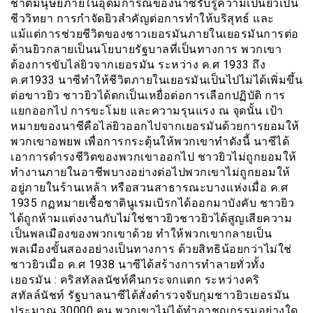
ชาติมนุษย์ภายในอุดมการณ์ของนาซีรับรู้ความเป็นยิวเป็น
ชีววิทยา การกำจัดยิวสำคัญต่อการทำให้บริสุทธ์ และ
แม้แต่การช่วยชีวิตของชาวเยอรมันภายในเยอรมันการต่อ
ต้านยิวกลายเป็นนโยบายรัฐบาลที่เป็นทางการ พวกเขา
ต้องการขับไล่ยิวจากเยอรมัน ระหว่าง ค.ศ 1933 ถึง
ค.ศ1933 นาซีทำให้ชีวิตภายในเยอรมันเป็นไปไม่ได้เพิ่มขึ้น
ต่อขาวยิว ชาวยิวได้ตกเป็นเหยื่อต่อการเลือกปฏิบัติ การ
แยกออกไป การขะโมย และความรุนแรง ณ จุดนั้น เป้า
หมายของนาซีคือไล่ยิวออกไปจากเยอรมันด้วยการยอมให้
พวกเขาอพยพ เพื่อการกระตุ้นให้พวกเขาทำดังนี้ นาซีได้
เอาการดำรงชีวิตของพวกเขาออกไป ชาวยิวไม่ถูกยอมให้
ทำงานภายในอาชีพบางอย่างต่อไปพวกเขาไม่ถูกยอมให้
อยู่ภายในร้านเหล้า หรือสวนสาธารณะบางเเห่งเมื่อ ค.ศ
1935 กฏหมายเชื้อชาตินูเรมเบิรกได้ออกมาบังคับ ชาวยิว
ได้ถูกห้ามแต่งงานกับไม่ใช่ชาวยิวชาวยิวได้สูญเสียความ
เป็นพลเมืองของพวกเขาด้วย ทำให้พวกเขากลายเป็น
พลเมืองขั้นสองอย่างเป็นทางการ ด้วยสิทธิน้อยกว่าไม่ใช่
ชาวยิวเมื่อ ค.ศ 1938 นาซีได้สร้างการทำลายทั่วทั้ง
เยอรมัน : คริสทัลลนัชท์คืนกระจกแตก ระหว่างคริ
สทัลล์นัชท์ รัฐบาลนาซีได้สั่งตำรวจจับกุมชาวยิวเยอรมัน
ประมาณ 30000 คน พวกเขาไม่ได้ทำอาชญกรรมอย่างใด