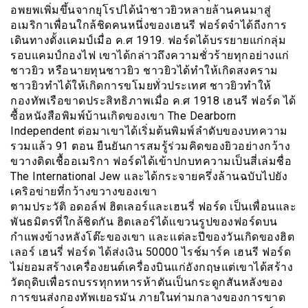
อพยพเพิ่มขึ้นจากยุโรปได้นำชาวยิวหลายล้านคนมาสู่
อเมริกาเพื่อนใกล้ชิดคนหนึ่งของเฮนรี ฟอร์ดจำได้ถีงการ
เดินทางตั้งเเคมป์เมื่อ ค.ศ 1919. ฟอร์ดได้บรรยายแก่กลุ่ม
รอบแคมป์กองไฟ เขาได้กล่าวถึงความชั่วร้ายทุกอย่างแก่
ชาวยิว หรือนายทุนชาวยิว ชาวยิวได้ทำให้เกิดสงคราม
ชาวยิวทำได้ให้เกิดการขโมยทั่วประเทศ ชาวยิวทำให้
กองทัพเรือขาดประสิทธิภาพเมื่อ ค.ศ 1918 เฮนรี ฟอร์ด ได้
ซื้อหนังสือพิมพ์บ้านเกิดของเขา The Dearborn
Independent ต่อมาเขาได้เริ่มต้นพิมพ์ลำดับของบทความ
รวมแล้ว 91 ตอน ยืนยันการสมรู้ร่วมคิดของยิวอย่างกว้าง
ขวางติดเชื้ออเมริกา ฟอร์ดได้เข้าปกบทความเป็นสี่เล่มชื่อ
The International Jew และได้กระจายครึ่งล้านฉบับไปยัง
เคริอข่ายที่กว้างขวางของเขา
ตามประวัติ อดอล์ฟ ฮิตเลอร์และเฮนรี่ ฟอร์ด เป็นเพื่อนและ
พันธมิตรที่ใกล้ชิดกัน ฮิตเลอร์ได้เเขวนรูปของฟอร์ดบน
กำแพงข้างหลังโต๊ะของเขา และเเต่ละปีของวันเกิดของฮิต
เลอร์ เฮนรี่ ฟอร์ด ได้ส่งเงิน 50000 ไรช์มาร์ค เฮนรี ฟอร์ด
ไม่ยอมสร้างเครื่องยนต์เครื่องบินแก่อังกฤษแต่เขาได้สร้าง
วัตถุดิบเพื่อรถบรรทุกทหารห้าตันเป็นกระดูกสันหลังของ
การขนส่งกองทัพเยอรมัน ภายในท่ามกลางของการขาด