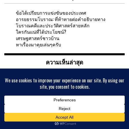
ข้อได้เปรียบการแข่งขันของประเทศ
อารยธรรมโบราณ: ที่ท้าทายต่อคำอธิบายทาง
โบราณคดีและประวัติศาสตร์สายหลัก
ใครกันแน่ที่ได้ประโยชน์?
เศรษฐศาสตร์ชาวบ้าน
หาเรื่องมาคุยเล่นๆครับ
ความเห็นล่าสุด
เอก
บน
ทูซิดิดีส สีจิ้นผิง และกับดักที่ทรัมป์ไม่รู้ว่าตกอยู่
Sudhir Sumongkol
บน
ร้านขายของชำยักษ์ใหญ่ของ
เยอรมัน อัลดี และลีเดิล
Pramook Mooktaree
บน
กิติมา อมรทัต ไร่นาน อรุณรังษี
สองปัญญาชนมุสลิมร่วมสมัย (3)
דירות דיסקרטיות בבאר שבע-israelnightclub
บน
ความ
เจริญและความเสื่อมถอยของเศรษฐกิจจีน:จากอดีดถึง
ปัจจุบัน(3)
จิดาภา ตั้งพรกระจ่าง
บน
วรรณคดีจีน