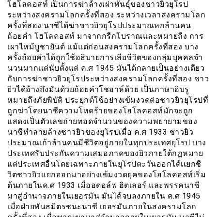
โฮโลคอสท์ เป็นการฆ่าล้างเผ่าพันธุ์ของชาวยิวยุโรป
ระหว่างสงครามโลกครั้งที่สอง ระหว่างเวลาสงครามโลก
ครั้งที่สอง นาซีได้ฆ่าชาวยิวยุโรปประมาณหกล้านคน
ถ้อยคำ โฮโลคอสท์ มาจากกรีกโบราณและหมายถีง การ
เผาไหม้บูชายันต์ เเม้แต่ก่อนสงครามโลกครั้งที่สอง บาง
ครั้งถ้อยคำได้ถูกใช้อธิบายการเสียชีวิตของกลุ่มบุคคลจำ
นวนมากเเต่นับตั้งแต่ ค.ศ 1945 มันได้กลายเป็นอย่างเดียว
กับการฆ่าชาวยิวยุโรประหว่างสงครามโลกครั้งที่สอง ชาว
ยิวได้อ้างถึงมันด้วยถ้อยคำโชอาห์ด้วย เป็นภาษาฮิบรู
หมายถึงภัยพิบัติ ประยุกต์ใช้อย่างเข้มงวดต่อชาวยิวยุโรปที่
ถูกฆ่าโดยนาซีความโหดร้ายของโฮโลคอสท์มักจะถูก
แสดงเป็นตัวเลขถ่ายทอดจำนวนของความพยายามของ
นาซีทำลายล้างชาวยิวของยุโรปเมื่อ ค.ศ 1933 ชาวยิว
ประมาณเก้าล้านคนมีชีวิตอยู่ภายในทุกประเทศยุโรป บาง
ประเทศรับประกันความเสมอภาคของยิวภายใต้กฏหมาย
แต่ประเทศอื่นโดยเฉพาะภายในยุโรปตะวันออกได้เเยกชี
วิตชาวยิวเเยกออกมาอย่างเข้มงวดยุคของโฮโลคอสท์เริ่ม
ต้นภายในค.ศ 1933 เมื่ออดอล์ฟ ฮิตเลอร์ และพรรคนาซี
มาสู่อำนาจภายในเยอรมัน มันได้จบลงภายใน ค.ศ 1945
เมื่อฝ่ายพันธมิตรชนะนาซี เยอรมันภายในสงครามโลก