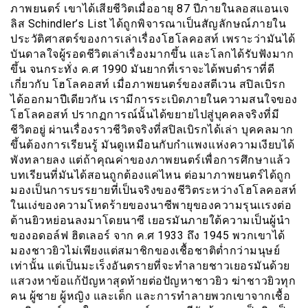
ภาพยนตร์ เขาได้เสียชีวิตเมื่ออายุ 87 ปีภายในลอสแอนเจ
ลิส Schindler’s List ได้ถูกพิจารณาเป็นสัญลักษณ์ภายใน
ประวัติศาสตร์ของการเล่าเรื่องโฮโลคอสท์ เพราะว่ามันได้
บันดาลใจผู้รอดชีวิตเล่าเรื่องมากขึ้น และโลกได้รับฟังมาก
ขึ้น จนกระทั่ง ค.ศ 1990 มันยากที่เราจะได้พบตำราที่ดี
เกี่ยวกับ โฮโลคอสท์ เมื่อภาพยนตร์ของสตีเวน สปิลเบิรก
ได้ออกมาปีเดียวกัน เรามีการระเบิดภายในความสนใจของ
โฮโลคอสท์ ปรากฏการณ์นั้นได้ขยายไปสู่บุคคลจริงที่มี
ชีวิตอยู่ ผ่านเรื่องราวชีวิตจริงที่สปิลเบิรกได้เล่า บุคคลมาก
ขึ้นต้องการเรียนรู้ มันดูเหมือนกับกำเเพงเเห่งความเงียบได้
พังทลายลง แต่ถ้าคุณค่าของภาพยนตร์เพื่อการศึกษาแล้ว
บทเรียนที่มันได้สอนถูกต้องแค่ไหน ต่อมาภาพยนตร์ได้ถูก
มองเป็นการบรรยายที่เป็นจริงของชีวิตระหว่างโฮโลคอสท์
ในเเง่ของความโหดร้ายของนาซีพายุของความรุนเเรงต่อ
ต้านยิวหย่อนลงมาโดยนาซี เยอรมันภายใต้ความเป็นผู้นำ
ของอดอล์ฟ ฮิตเลอร์ จาก ค.ศ 1933 ถึง 1945 พวกเขาได้
มองชาวยิวไม่เพียงแต่สมาชิกของเชื้อชาติต่ำกว่ามนุษย์
เท่านั้น แต่เป็นมะเร็งอันตรายที่จะทำลายชาวเยอรมันด้วย
แสวงหาข้อแก้ปัญหาสุดท้ายต่อปัญหาชาวยิว ฆ่าชาวยิวทุก
คน ผู้ชาย ผู้หญิง และเด็ก และการทำลายพวกเขาจากเชื้อ