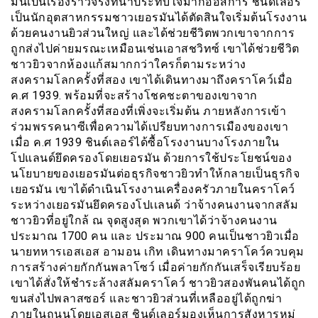
มันเป็นเรื่องราวจริงที่น่าประทับใจมากออสการ์ ชินด์เลอร์
เป็นนักอุตสาหกรรมชาวเยอรมันได้ตัดสินใจเริ่มต้นโรงงาน
ด้วยคนงานยิวส่วนใหญ่ และได้ช่วยชีวิตพวกเขาจากการ
ถูกส่งไปค่ายมรณะเหมือนเช่นเอาสชวิทซ์ เขาได้ช่วยชีวิต
ชาวยิวจากห้องแก้สมากกว่าใครก็ตามระหว่าง
สงครามโลกครั้งที่สอง เขาได้เดินทางมาถึงคราโคว์เมื่อ
ค.ศ 1939. พร้อมที่จะสร้างโชคชะตาของเขาจาก
สงครามโลกครั้งที่สองที่เพิ่งจะเริ่มต้น ภายหลังการเข้า
ร่วมพรรคนาซีเพื่อความได้เปรียบทางการเมืองของเขา
เมื่อ ค.ศ 1939 ชินด์เลอร์ได้ซื้อโรงงานบางโรงภายใน
โปแลนด์ยึดครองโดยเยอรมัน ด้วยการใช้ประโยชน์ของ
นโยบายของเยอรมันต่อธุรกิจชาวยิวทำให้กลายเป็นธุรกิจ
เยอรมัน เขาได้ดำเนินโรงงานเครื่องครัวภายในคราโคว์
ระหว่างเยอรมันยึดครองโปเเลนด้ ว่าจ้างคนงานจากสลัม
ชาวยิวที่อยู่ใกล้ ณ จุดสูงสุด พวกเขาได้ว่าจ้างคนงาน
ประมาณ 1700 คน และ ประมาณ 900 คนเป็นชาวยิวเมื่อ
นายทหารเอสเอส อามอน เกิท เดินทางมาคราโคว์ควบคุม
การสร้างค่ายกักกันพลาโซว์ เมื่อค่ายกักกันเสร็จเรียบร้อย
เขาได้สั่งให้ชำระล้างสลัมคราโคว์ ชาวยิวสองพันคนได้ถูก
ขนส่งไปพลาสซอร์ และชาวยิวส่วนที่เหลืออยู่ได้ถูกฆ่า
ภายในถนนโดยเอสเอส ชินด์เลอร์มองเห็นการสังหารหมู่