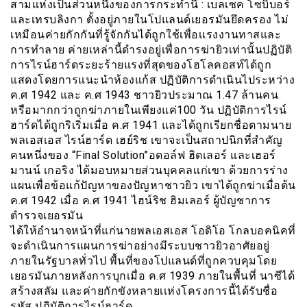
สามแห่งเป็นส่วนหนึ่งของการกระทำนี้ : เบลเซค โซบิบอร์
และเทรบลิงกา ตั้งอยู่ภายในโปแลนด์เยอรมันยึดครอง ไม่
เหมือนค่ายกักกันที่รู้จักกันได้ถูกใช้เพื่อเเรงงานทาสและ
การทำลาย ค่ายเหล่านี้ดำรงอยู่เพื่อการฆ่ายิวเท่านั้นปฏิบัติ
การไรน์ฮาร์ดระยะร้ายแรงที่สุดของโฮโลคอสท์ได้ถูก
แสดงโดยการแนะนำห้องแก้ส ปฏิบัติการดำเนินไประหว่าง
ค.ศ 1942 และ ค.ศ 1943 ชาวยิวประมาณ 1.47 ล้านคน
หรือมากกว่าถูกฆ่าภายในเพียงแค่100 วัน ปฏิบัติการไรน์
ฮาร์ดได้ถูกริเริ่มเมื่อ ค.ศ 1941 และได้ถูกเรียกชื่อตามนาย
พลเอสเอส ไรน์ฮาร์ด เฮย์ริช เขาจะเป็นสถาปนิกที่สำคัญ
คนหนึ่งของ “Final Solution”อดอล์ฟ ฮิตเลอร์ และเฮอร์
มานน์ เกอริง ได้มอบหมายส่วนบุคคลเเก่เขา ด้วยการร่าง
แผนเพื่อข้อแก้ปัญหาของปัญหาชาวยิว เขาได้ถูกฆ่าเมื่อต้น
ค.ศ 1942 เมื่อ ค.ศ 1941 ไฮน์ริช ฮิมเลอร์ ผู้บัญชาการ
ตำรวจเยอรมัน
ได้ให้อำนาจหน้าที่แก่นายพลเอสเอส โอดิโอ โกลบอคนิคที่
จะดำเนินการแผนการฆ่าอย่างมีระบบชาวยิวอาศัยอยู่
ภายในรัฐบาลทั่วไป พื้นที่ของโปแลนด์ที่ถูกควบคุมโดย
เยอรมันภายหลังการบุกเมื่อ ค.ศ 1939 ภายในพื้นที่ นาซีได้
สร้างสลัม และค่ายกักขังหลายเเห่งโครงการนี้ได้รับชื่อ
รหัส ปฏิบัติการไรน์ฮาร์ด