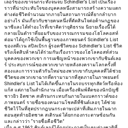
เลอร์ของเขาจนกระทั่งจนจบ Schindler’s List เป็นเรื่อง
ราวที่น่าประทับใจของบุคคลหนึ่งสามารถสร้างความแตก
ต่างต่อชีวิตจำนวนมากภายในสถานการณ์ที่ยากลำบาก
อย่างไร มันเกี่ยวกับชายคนหนึ่งที่ตัดสินใจต่อต้านกฏของ
นาซีและได้ทำอะไรที่เขาคิดว่ายุติธรรม นิยายเรื่องนี้ได้
กลายเป็นตำราที่ยอมรับของวรรณกรรมของโฮโลคอสท์
ต่อมาได้ถูกใช้เป็นพื้นฐานของภาพยนตร์ Scindler’s List
ของสตีเวน สปิลเบิรก ผู้รอดชีวิตของ Schindler’s List ชีวิต
จริงเจ็ดสิบห้าคนได้ร่วมกันเรื่องราวของโฮโลคอสท์ส่วน
บุคคลของพวกเขา การเผชิญหน้าของพวกเขากับชินด์เลอ
ร์ ประสบการณ์ของพวกเขาภายหลังสงครามโลกครั้งที่
สองและการรวมตัวกันใหม่ของพวกเขากับบุคคลที่ได้ช่วย
ชีวิตของพวกเขาฉากที่ดรามามากที่สุดภายในภาพยนตร์
Shindler’s List ไม่ได้เกิดขึ้นภายในรถบรรทุกสัตว์หรือห้อง
แก้ส แต่ภายในสำนักงาน เมื่อเครื่องพิมพ์ดีดของนักบัญชี
ชาวยิว อิตชาค สเติรนกระทบกันภายในแบคกราวด์ของ
ภาพยนตร์ รายชื่อของคนงานโชคดีที่ชินด์เลอรฺ ได้ช่วย
ชีวิตไว้ในที่สุดปรากฎบนกระดาษเปล่าที่เติมภายในฉาก
ตอนสุดท้ายอิตชาค สเติรนฝ ได้ยกกองกระดาษซ้อนกัน
และกล่าวว่า “รายชื่อคือชีวิต”
เมื่อ ค.ศ 1962 ชินด์เลอร์ได้ถูกประกาศเป็นคนต่างชาติที่