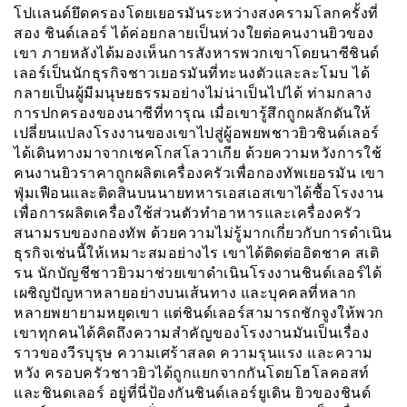
โปเเลนด์ยึดครองโดยเยอรมันระหว่างสงครามโลกครั้งที่
สอง ชินด์เลอร์ ได้ค่อยกลายเป็นห่วงใยต่อคนงานยิวของ
เขา ภายหลังได้มองเห็นการสังหารพวกเขาโดยนาซีชินด์
เลอร์เป็นนักธุรกิจชาวเยอรมันที่ทะนงตัวและละโมบ ได้
กลายเป็นผู้มีมนุษยธรรมอย่างไม่น่าเป็นไปได้ ท่ามกลาง
การปกครองของนาซีที่ทารุณ เมื่อเขารู้สึกถูกผลักดันให้
เปลี่ยนแปลงโรงงานของเขาไปสู่ผู้อพยพชาวยิวชินด์เลอร์
ได้เดินทางมาจากเชคโกสโลวาเกีย ด้วยความหวังการใช้
คนงานยิวราคาถูกผลิตเครื่องครัวเพื่อกองทัพเยอรมัน เขา
ฟุ่มเฟือนและติดสินบนนายทหารเอสเอสเขาได้ซื้อโรงงาน
เพื่อการผลิตเครื่องใช้ส่วนตัวทำอาหารและเครื่องครัว
สนามรบของกองทัพ ด้วยความไม่รู้มากเกี่ยวกับการดำเนิน
ธุรกิจเช่นนี้ให้เหมาะสมอย่างไร เขาได้ติดต่ออิตชาค สเติ
รน นักบัญชีชาวยิวมาช่วยเขาดำเนินโรงงานชินด์เลอร์ได้
เผชิญปัญหาหลายอย่างบนเส้นทาง และบุคคลที่หลาก
หลายพยายามหยุดเขา แต่ชินด์เลอร์สามารถชักจูงให้พวก
เขาทุกคนได้คิดถึงความสำคัญของโรงงานมันเป็นเรื่อง
ราวของวีรบุรุษ ความเศร้าสลด ความรุนแรง และความ
หวัง ครอบครัวชาวยิวได้ถูกแยกจากกันโดยโฮโลคอสท์
และชินดเลอร์ อยู่ที่นี่ป้องกันชินด์เลอร์ยูเดิน ยิวของชินด์