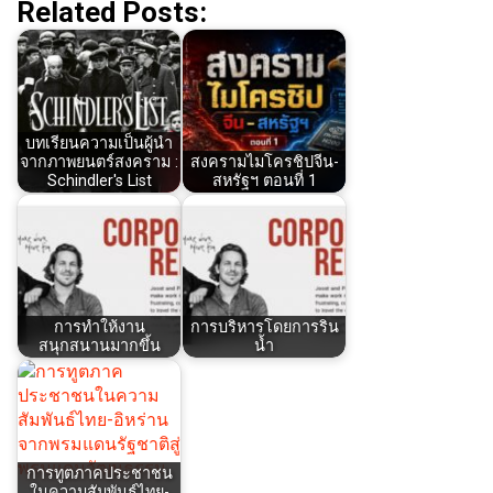
Related Posts:
บทเรียนความเป็นผู้นำ
จากภาพยนตร์สงคราม :
สงครามไมโครชิปจีน-
Schindler's List
สหรัฐฯ ตอนที่ 1
การทำให้งาน
การบริหารโดยการริน
สนุกสนานมากขึ้น
น้ำ
การทูตภาคประชาชน
ในความสัมพันธ์ไทย-