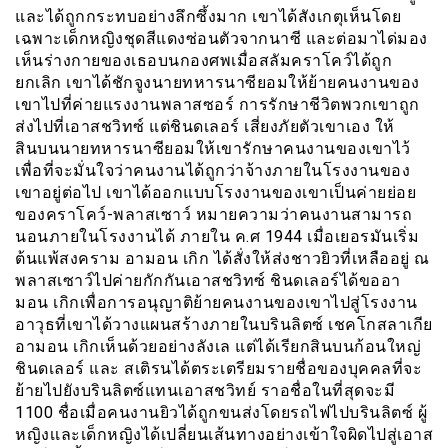
และได้ถูกกระทบอย่างลึกซึ้งมาก เขาได้สังเกตุเห็นโดย
เฉพาะเด็กหญิงชุดสีแดงซ่อนตัวจากนาซี และต่อมาได่มอง
เห็นร่างกายของเธอบนกองศพเมื่อสลัมคราโคว์ได้ถูก
ยกเลิก เขาได้ชักจูงนายทหารนาซียอมให้ย้ายคนงานของ
เขาไปที่ค่ายแรงงานพลาสซอร์ การรักษาชีวิตพวกเขาถูก
ส่งไปที่เอาสชวิทซ์ แต่ชินดเลอร์ เสี่ยงภัยตัวเขาเอง ให้
สินบนนายทหารนาซียอมให้เขารักษาคนงานของเขาไว้
เพื่อที่จะมั่นใจว่าคนงานได้ถูกว่าจ้างภายในโรงงานของ
เขาอยู่ต่อไป เขาได้ออกแบบโรงงานของเขาเป็นค่ายย่อย
ของคราโคว์-พลาสเซาว์ หมายความว่าคนงานสามารถ
นอนภายในโรงงานได้ ภายใน ค.ศ 1944 เมื่อเยอรมันเริ่ม
ต้นแพ้สงคราม อามอน เกิก ได้สั่งให้ส่งชาวยิวที่เหลืออยู่ ณ
พลาสเซาว์ไปค่ายกักกันเอาสชวิทซ์ ชินดเลอร์ได้ขออา
มอน เกิกเพื่อการอนุญาติย้ายคนงานของเขาไปสู่โรงงาน
อาวุธที่เขาได้วางแผนสร้างภายในบรินลิตซ์ เชคโกสลาเกีย
อามอน เกิกเห็นด้วยอย่างลังเล แต่ได้เรียกสินบนก้อนใหญ่
ชินดเลอร์ และ สเติรนได้ตระเตรียมรายชื่อของบุคคลที่จะ
ย้ายไปยังบรินลิตซ์แทนเอาสชวิทย์ ราอชื่อในที่สุดจะมี
1100 ชื่อเมื่อคนงานยิวได้ถูกขนส่งโดยรถไฟไปบรินลิตซ์ ผู้
หญิงเเละเด็กหญิงได้เปลี่ยนเส้นทางอย่างเข้าใจผิดไปสู่เอาส