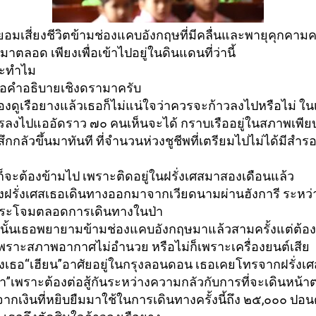
อมเสี่ยงชีวิตข้ามช่
องแคบอังกฤษที่มีคลื่นและพายุคุ
กคามค
าตลอด เพียงเพื่อเข้าไปอยู่ในดินแดนที่
ว่านี้
ะทำไม
คือคำอธิบายเชิ
งดรามาครับ
องดูเรือยางแล้วเธอก็
ไม่แน่ใจว่าควรจะก้าวลงไปหรื
อไม่ ในเ
ารลงไปแออั
ดราว ๗๐ คนเห็นจะได้ กราบเรืออยู่ในสภาพเพี
้สึกกลัวขึ้นมาทันที ที่จำนวนห่วงชูชีพที่เตรี
ยมไปไม่ได้มีสำร
ก็จะต้องข้ามไป เพราะติดอยู่ในฝรั่งเศสมาสองเดื
อนแล้ว
งฝรั่งเศสเธอเดิ
นทางออกมาจากเวียดนามผ่านฮั
งการี ระหว่า
ระโจมตลอดการเดินทางในป่า
านั้นเธอพยายามข้ามช่
องแคบอังกฤษมาแล้วสามครั้งแต่ต้
อง
 เพราะสภาพอากาศไม่อำนวย หรือไม่ก็เพราะเครื่องยนต์เสีย
งเธอ“เฮียน”อาศัยอยู่
ในกรุงลอนดอน เธอเคยโทรจากฝรั่งเศส
”เพราะต้องต่อสู้กั
นระหว่างความกลัวกับการที่จะเดิ
นหน้าต
จากเงินที่หยิบยื
มมาใช้ในการเดินทางครั้งนี้ถึง ๒๕,๐๐๐ ปอนด