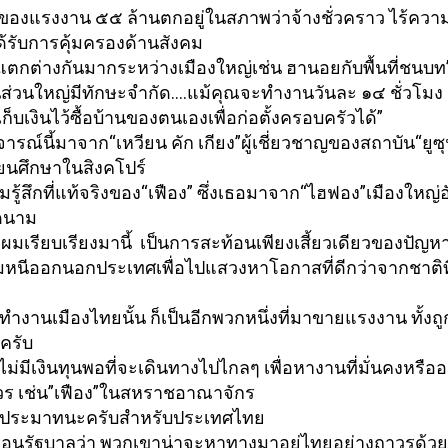
ของแรงงาน ๕๕ ล้านตกอยู่ในสภาพว่าจ้างชั่
วคราว ไร้ความ
้รับการคุ้
มครองด้านสังคม
แตกต่างกันมากระหว่างเมื
องใหญ่เช่น ฮานอยกับพื้นที่ชนบท
ส่วนใหญ่มีทักษะจำกัด…
.แม้คุณจะทำงานวันละ ๑๔ ชั่วโมง แ
บเงินไว้ซื้
อบ้านของตนเองเพื่อก่อตั้
งครอบครัวได้”
ารณ์นี้มาจาก“เหวียน คัก เกียง”ผู้เชี่ยวชาญของสถาบัน“ยู
ซุ
ียนศึกษาในสิงคโปร์
ามรู้สึกที่แท้จริงของ“เฟือง” ซึ่งเธอมาจาก“ไฮฟอง”เมืองใหญ่อ
ดนาม
่ผมเรียบเรียงมานี้ เป็นการสะท้อนเพียงเสี้ยวเดี
ยวของปัญห
มหนี
ออกนอกประเทศเพื่
อไปแสวงหาโอกาสที่ดีกว่าจากชาติ
าทำงานเมืองไทยนั้น ก็เป็นอีกพวกหนึ่งที่
มาขายแรงงาน ทั้งถู
ครับ
ม่มีเงินทุนพอที่จะเดิ
นทางไปไกลๆ เพื่อหางานที่มั่นคงหรืออย
วร เช่น”เฟือง”ในสหราชอาณาจักร
่าประมาทนะครับสำหรั
บประเทศไทย
ตือนรัฐบาลว่า พวกเขาน่าจะหาทางมาอยู่ไทยอย่
างถาวรด้วย