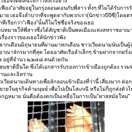
น เธอจึงตัดสินใจก้าวลงเรือยาง
 “เฟือง”อาศัยอยู่ในกรุงลอนดอนกั
บพี่สาว ทั้งๆ ที่ไม่ได้รับการ
าย เธอจึงลำบากที่จะพูดจากั
บพวกเรา(นักข่าวบีบีซี)โดยต
ที่เรียกว่า“เฟือง”นั้
นก็ไม่ใช่ชื่อจริงของเธอ
บหมายให้พี่สาวซึ่งได้
สัญชาติเป็นพลเมืองแห่
งสหราชอาณาจ
่าเรื่องราวของเธอให้
นักข่าวฟัง
จากเดือนมิถุนายนที่ผ่
านมาหกเดือน ชาวเวียดนามนับเป็นผู้ล
าณาจักรมากที่สุด โดยอาศัยเรือลำเล็กๆ ข้ามฝากจากฝรั่งเ
 อยู่ที่จำนว ๒,๒๔๘ คนด้วยกัน
นชาติอื่นใด ซึ่งได้เอกสารรับรองการเข้าเมื
องถูกต้อง รวมท
านและอิหร่
าน
วเวียดนามเดินทางเพื่
อลักลอบเข้าเมืองที่ว่านี้ เสี่ยงมาก ต่อ
ายในธุรกิจค้
ามนุษย์ เพื่อไปเป็นโสเภณี หรือไม่ก็ถูกส่งตัวไ
ดกฎหมาย นั่นคือต้องตกเป็นเหยื่
อในการเป็น“ทาสสมัยใหม่”