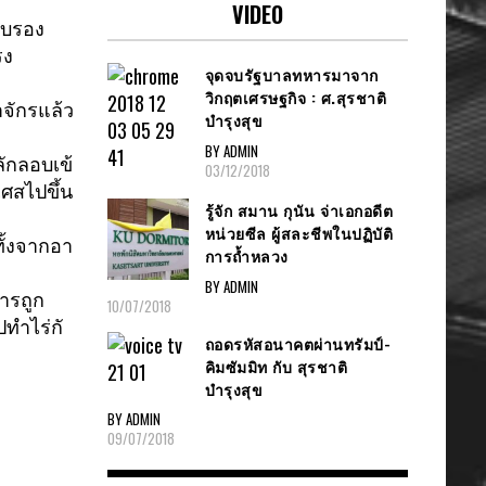
VIDEO
รับรอง
รง
จุดจบรัฐบาลทหารมาจาก
วิกฤตเศรษฐกิจ : ศ.สุรชาติ
ักรแล้ว
บำรุงสุข
BY ADMIN
ักลอบเข้
03/12/2018
ศสไปขึ้น
รู้จัก สมาน กุนัน จ่าเอกอดีต
หน่วยซีล ผู้สละชีพในปฏิบัติ
ั้งจากอา
การถ้ำหลวง
BY ADMIN
การถูก
10/07/2018
ปทำไร่กั
ถอดรหัสอนาคตผ่านทรัมป์-
คิมซัมมิท กับ สุรชาติ
บำรุงสุข
BY ADMIN
09/07/2018