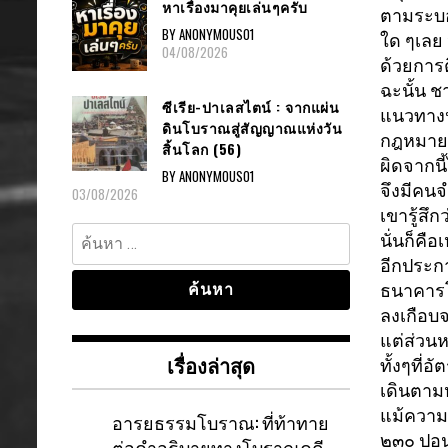
หาเรื่องมาคุยเล่นๆครับ
ตามระบอบ
BY ANONYMOUS01
ใด ๆเลย 
04/08/2026
ด้วยการต
ฉะนั้น ชา
ซีเรีย-ปาเลสไตน์ : จากแผ่น
แนวทางปฏิ
ดินโบราณสู่สัญญาณแห่งวัน
กฎหมายด
สิ้นโลก (56)
ผิดจากนี้
BY ANONYMOUS01
จึงมีคนจ
03/08/2026
เขารู้สึก
ค้นหา
นั่นก็คื
สำหรับ:
อีกประกา
ธนาคารโล
ลงเกือบจ
แต่ส่วนห
เรื่องล่าสุด
ทั้งๆที่อ
เดินตาม
แม้ความเ
อารยธรรมโบราณ: ที่ท้าทาย
๒๓๐ ปอนด
ต่อคำอธิบายทางโบราณคดี