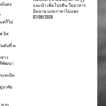
มั่นคง
แนะนำ เพิ่มโปรตีน-ใยอาหาร
อิ่มนาน แถมราคาไม่แพง
”
07/08/2026
ต่ก็ไม่
ฟ อิส
ั
นดับที่ ๓
าชาว
ที่พัฒนา
กและผิด
ู่
อาศัย
 หาก