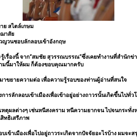
าย สไตล์เกษม
ชฌาสัย
ญวนชอบลักลอบเข้าอังกฤษ
ะรู้เรื่องนี้ จาก“สมชัย สุวรรณบรรณ”ซึ่งเคยทำงานที่สำนั
กข่า
ามนี้มาให้ผม ก็ต้องขอบคุณมากครับ
าขยายความต่อ เพื่อความรู้รอบของท่านผู้อ่
านที่สนใจ
การลักลอบเข้าเมืองเพื่
อเข้าอยู่อย่างถาวรนั้นเกิดขึ้
นไปทั่ว
้วยเหตุผลต่างๆ เช่นหนีสงคราม หนีความยากจน ไปจนกระทั่ง
สิทธิเสรีภาพ
บเข้าเมืองเพื่อไปอยู่
ถาวระเกิดจากปัจจัยอะไรบ้าง ผมจะสรุ