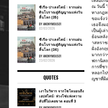
เหลือเกิ
ณ วันนี้
ซีเรีย​-ปาเลสไตน์​ : จากแผ่น
ดินโบราณสู่สัญญาณ​แห่งวัน
ทางกฎหม
สิ้นโลก​ (35)
ขอแจ้งว่า
BY ANONYMOUS01
เธอจึงมอ
02/03/2026
เป็นผู้เล
ย้อนหลัง
ซีเรีย​-ปาเลสไตน์​ : จากแผ่น
าสหราชอ
ดินโบราณสู่สัญญาณ​แห่งวัน
ฝั่งอั
งกฤษ
สิ้นโลก​ (34)
มากกว่าช
BY ANONYMOUS01
23/02/2026
ฟกานิสถ
การที่ชา
หลอกไปข
QUOTES
ญชาที่ผิ
เงาในวิหาร จากโซโลมอนถึง
เอปสไตน์: ห่วงโซ่แห่งความ
ลับที่ไม่เคยขาด ตอนที่ 3
BY ANONYMOUS01