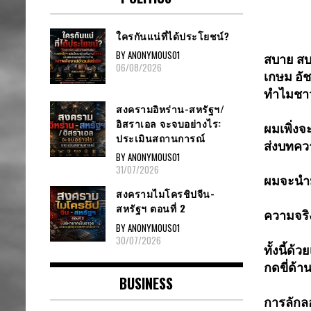
ใครกันแน่ที่ได้ประโยชน์?
BY ANONYMOUS01
สบาย สบ
06/08/2026
เกษม อั
ทำไมชาว
สงครามอิหร่าน-สหรัฐฯ/
อิสราเอล จะจบอย่างไร:
ผมเพิ่งจ
ประเมินสถานการณ์
ส่งบทคว
BY ANONYMOUS01
31/07/2026
ผมจะนำม
สงครามไมโครชิปจีน-
สหรัฐฯ ตอนที่ 2
ความจริง
BY ANONYMOUS01
30/07/2026
ทั้งนี้ด
กดขี่ด้
าน
BUSINESS
การลักลอ