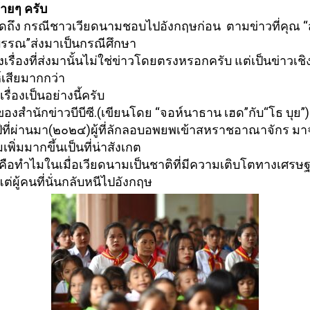
ายๆ ครับ
ดถึง กรณีชาวเวียดนามชอบไปอังกฤษก่อน ตามข่าวที่คุณ “
รรณ”ส่งมาเป็นกรณีศึกษา
รื่องที่ส่งมานั้นไม่
ใช่ข่าวโดยตรงหรอกครับ แต่เป็นข่าวเชิง
์
เสียมากกว่า
เรื่องเป็นอย่างนี้ครั
บ
งสำนักข่าวบีบีซี.(เขี
ยนโดย “จอห์นาธาน เฮด”กับ“โธ บุย”)ร
งปีที่ผ่านมา(๒๐๒๔)ผู้
ที่ลักลอบอพยพเข้าสหราชอาณาจักร มา
เพิ่มมากขึ้นเป็
นที่น่าสังเกต
ือทำไมในเมื่อเวี
ยดนามเป็นชาติที่มีความเติ
บโตทางเศรษฐก
ต่ผู้คนที่นั่นกลับหนีไปอังกฤษ