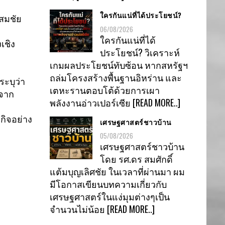
ใครกันแน่ที่ได้ประโยชน์?
สมชัย
06/08/2026
ใครกันแน่ที่ได้
เชิง
ประโยชน์? วิเคราะห์
เกมผลประโยชน์ทับซ้อน หากสหรัฐฯ
ถล่มโครงสร้างพื้นฐานอิหร่าน และ
ะบุว่า
เตหะรานตอบโต้ด้วยการเผา
จาก
พลังงานอ่าวเปอร์เซีย
[READ MORE..]
ิจอย่าง
เศรษฐศาสตร์ชาวบ้าน
05/08/2026
เศรษฐศาสตร์ชาวบ้าน
โดย รศ.ดร สมศักดิ์
แต้มบุญเลิศชัย ในเวลาที่ผ่านมา ผม
มีโอกาสเขียนบทความเกี่ยวกับ
เศรษฐศาสตร์ในแง่มุมต่างๆเป็น
จำนวนไม่น้อย
[READ MORE..]