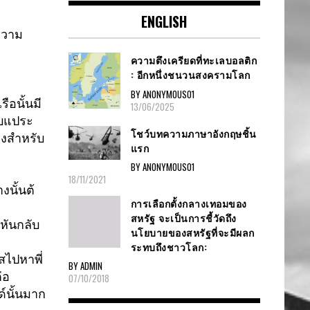
ENGLISH
วาม
ความตึงเครียดที่ทะเลบอลติก
: อีกหนึ่งชนวนสงครามโลก
BY ANONYMOUS01
รือนั้นมี
13/06/2025
ยบแประ
โชว์บทความภาษาอังกฤษชิ้น
องสำหรับ
แรก
BY ANONYMOUS01
18/11/2021
งนั้นต้
การเลือกตั้งกลางเทอมของ
สหรัฐ จะเป็นการชี้วัดถึง
หันกลับ
นโยบายของสหรัฐที่จะมีผลก
ระทบถึงชาวโลก:
ไปหาพี่
BY ADMIN
่อ
07/10/2018
์นั้นมาก