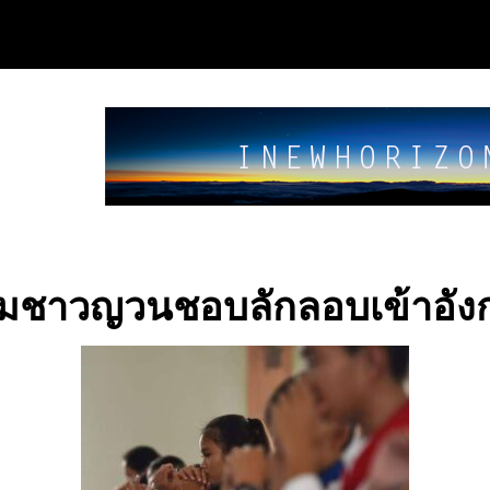
มชาวญวนชอบลักลอบเข้าอัง