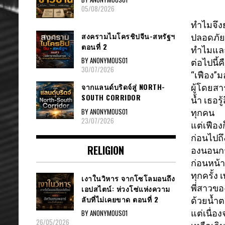
05/08/2026
ทำไมจึงย
สงครามไมโครชิปจีน-สหรัฐฯ
ปลอดภัยม
ตอนที่ 2
ทำไมแล
BY ANONYMOUS01
ต่อไปนี้
30/07/2026
“เฟือง”ม
จากแลนด์บริดจ์สู่ NORTH-
ผู้โดยส
SOUTH CORRIDOR
น้ำ เธอรู
BY ANONYMOUS01
ทุกคน
23/07/2026
แต่เฟือง
ก่อนไปถึ
RELIGION
องนอนก
ก่อนหน้
ทุกครั้ง
เงาในวิหาร จากโซโลมอนถึง
พี่สาวขอ
เอปสไตน์: ห่วงโซ่แห่งความ
ลับที่ไม่เคยขาด ตอนที่ 2
ด้
วยน้ำตา
แต่เนื่อง
BY ANONYMOUS01
26/05/2026