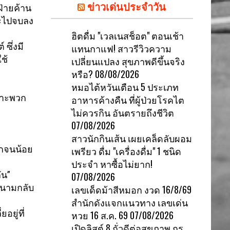
ข่าวเด่นประจำวัน
่ายค้าน
ไปจบลง
ฮิตดื่ม "เวลเนสช็อต" ตอนเช้า
ซึ่งมี
แทนกาแฟ! สาวรีวิวความ
ช้
เปลี่ยนแปลง สุขภาพดีขึ้นจริง
หรือ?
08/08/2026
หมอไต้หวันเตือน 5 ประเภท
ราะพวก
อาหารค้างคืน ที่ผู้ป่วยโรคไต
ไม่ควรกิน อันตรายถึงชีวิต
07/08/2026
สาวนักกินเส้น เผยเคล็ดลับผอม
กจนน้อย
เพรียว ดื่ม "เครื่องดื่ม" 1 ชนิด
ประจำ หาซื้อไม่ยาก!
ัน”
07/08/2026
ดนามกลับ
เลขเด็ดม้าสีหมอก งวด 16/8/69
สำนักดังแจกแนวทาง เลขเด่น
ยู่ที่
หวย 16 ส.ค. 69
07/08/2026
เปิดลิสต์ 8 ถั่วดีต่อสุขภาพ กูรู