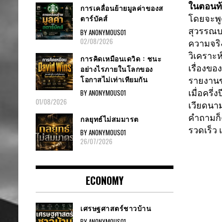
ในตอนท้
การเคลื่อนย้ายมูลค่าของส
ตาร์บัคส์
โดยจะพู
สุวรรณบ
BY ANONYMOUS01
02/08/2026
ความจริงเ
วิเคราะห
การคิดเหมือนเดวิด : ชนะ
เรื่องของ
อย่างไรภายในโลกของ
โอกาสไม่เท่าเทียมกัน
รายงานขอ
เมื่อครี่
BY ANONYMOUS01
01/08/2026
เวียดนาม
คำถามก็ค
กลยุทธ์ไม่สมมารต
รวดเร็ว แ
BY ANONYMOUS01
26/07/2026
ECONOMY
เศรษฐศาสตร์ชาวบ้าน
BY ANONYMOUS01