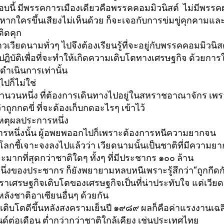
นี้ มีพรรคการเมืองเดียวคื
อพรรคคอมมิวนิสต์ ไม่มีพรรคฝ
หากใครขึ้นเสียงไม่เห็นด้วย ก็จะเจอกับการข่มขู่คุ
กคามและ
ิดคุก
วเวียดนามทั่วๆ ไปจึงต้องเรียนรู้ที่จะอยู่กั
บพรรคคอมมิวนิสต์ 
บัติเพื่อที่
จะทำให้เกิดความเติ
บโตทางเศรษฐกิจ ด้วยการใ
ำเนินการเท่
านั้น
ไปก็ไม่ใช่
ำนวนหนึ่ง ที่ต้องการเดินทางไปอยู่
ในสหราชอาณาจักร เพ
ว่าถูกกดขี่ ที่จะต้องเก็บกดอะไรๆ เข้าไว้
อเหตุผลประการหนึ่ง
รหนึ่งนั้น ผู้อพยพออกไปก็เพราะต้องการหนี
ความยากจน
กชี้เจาะจงลงไปแล้วว่า เวียดนามนั้นเป็นชาติที่มี
ความยา
ะมากที่สุ
ดกว่าชาติใดๆ ทั้งๆ ที่มีประชากร ๑๐๐ ล้าน
นึ่งของประชากร ก็ยังพยายามหลบหนีเพราะรู้สึกว่
า“ถูกกีดก
ัตราเศรษฐกิจเติ
บโตของเศรษฐกิจเป็นที่น่าประทั
บใจ แต่เวีย
หลังชาติ
อาเซียนอื่นๆ ด้วยกัน
ติบโตดีขึ้นหลั
งสงครามเย็นปี ๑๙๘๙ ผลก็คือค่าแรงงานเฉลี่ยอ
์ต่อเดือน ต่ำกว่ากว่าชาติใกล้เคียง เช่นประเทศไทย