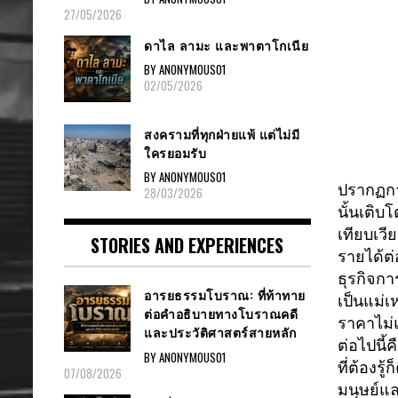
27/05/2026
ดาไล ลามะ และพาตาโกเนีย
BY ANONYMOUS01
02/05/2026
สงครามที่ทุกฝ่ายแพ้ แต่ไม่มี
ใครยอมรับ
BY ANONYMOUS01
ปรากฏการ
28/03/2026
นั้นเติบโต
เทียบเวี
STORIES AND EXPERIENCES
รายได้ต่
ธุรกิจกา
อารยธรรมโบราณ: ที่ท้าทาย
เป็นแม่เห
ต่อคำอธิบายทางโบราณคดี
ราคาไม
และประวัติศาสตร์สายหลัก
ต่อไปนี้
BY ANONYMOUS01
ที่ต้องรู้
07/08/2026
มนุษย์
แล