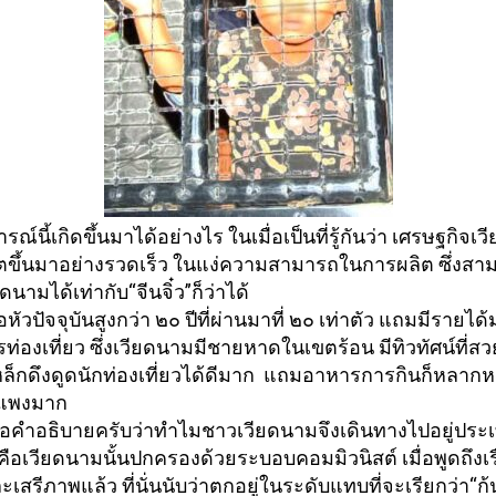
ณ์นี้เกิดขึ้นมาได้อย่
างไร ในเมื่อเป็นที่รู้กันว่า เศรษฐกิจเ
ขึ้
นมาอย่างรวดเร็ว ในแง่ความสามารถในการผลิต ซึ่งสา
ยดนามได้เท่
ากับ“จีนจิ๋ว”ก็ว่าได้
อหัวปัจจุบันสูงกว่า ๒๐ ปีที่ผ่านมาที่ ๒๐ เท่าตัว แถมมีรายได
รท่องเที่ยว ซึ่งเวียดนามมีชายหาดในเขตร้อน มีทิวทัศน์ที่ส
ล็กดึงดูดนักท่
องเที่ยวได้ดีมาก แถมอาหารการกินก็หลาก
่แพงมาก
คือคำอธิบายครับว่
าทำไมชาวเวียดนามจึงเดิ
นทางไปอยู่ประเ
ก็คือเวียดนามนั้
นปกครองด้วยระบอบคอมมิวนิสต์ เมื่อพูดถึงเรื
ะเสรีภาพแล้ว ที่นั่นนับว่าตกอยู่ในระดั
บแทบที่จะเรียกว่า“ก้น