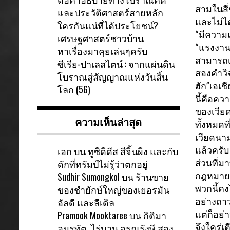
สามในสี่
และประวัติศาสตร์สายหลัก
และไม่ได
ใครกันแน่ที่ได้ประโยชน์?
“มีความ
เศรษฐศาสตร์ชาวบ้าน
“แรงงาน
หาเรื่องมาคุยเล่นๆครับ
สามารถเก็
ซีเรีย-ปาเลสไตน์ : จากแผ่นดิน
สองคำวิจ
โบราณสู่สัญญาณแห่งวันสิ้น
ฮัก”เอเช
โลก (56)
นี้คือคว
ของเวีย
ความเห็นล่าสุด
ทั้งหมดที
เวียดนา
เอก
บน
ทูซิดิดีส สีจิ้นผิง และกับ
แล้วครับ
ดักที่ทรัมป์ไม่รู้ว่าตกอยู่
ส่วนที่ม
Sudhir Sumongkol
บน
ร้านขาย
กฎหมาย
ของชำยักษ์ใหญ่ของเยอรมัน
พวกนี้คงไ
อัลดี และลีเดิล
อย่างถา
Pramook Mooktaree
บน
กิติมา
แต่ก็อย
อมรทัต ไร่นาน อรุณรังษี สอง
จึงใคร่เ