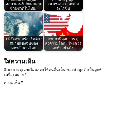
คอุษาคเนย์: ภัยคุกคาม
เวเนซุเอลา : จะเกิด
ข้ามชาติในไทย…
อะไรขึ้น
ภูมิรัฐศาสตร์อาร์คติก :
จากภาษีศุลกากร สู่
สนามแข่งขันของ
สงครามโลก : ไทยควร
มหาอำนาจโลก
จะทำอย่างไร
ใส่ความเห็น
อีเมลของคุณจะไม่แสดงให้คนอื่นเห็น
ช่องข้อมูลจำเป็นถูกทำ
เครื่องหมาย
*
ความเห็น
*