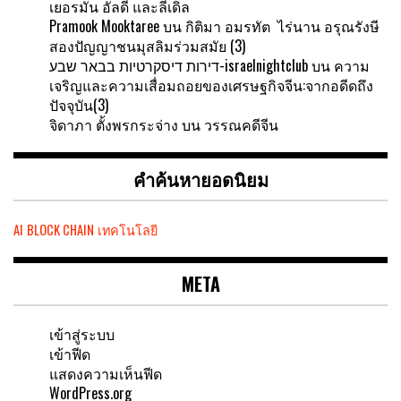
เยอรมัน อัลดี และลีเดิล
Pramook Mooktaree
บน
กิติมา อมรทัต ไร่นาน อรุณรังษี
สองปัญญาชนมุสลิมร่วมสมัย (3)
דירות דיסקרטיות בבאר שבע-israelnightclub
บน
ความ
เจริญและความเสื่อมถอยของเศรษฐกิจจีน:จากอดีดถึง
ปัจจุบัน(3)
จิดาภา ตั้งพรกระจ่าง
บน
วรรณคดีจีน
คำค้นหายอดนิยม
AI
BLOCK CHAIN
เทคโนโลยี
META
เข้าสู่ระบบ
เข้าฟีด
แสดงความเห็นฟีด
WordPress.org