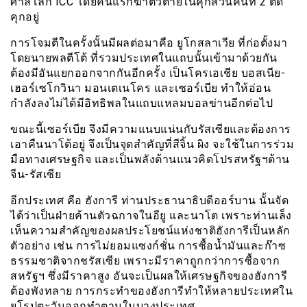
ศาลโลก ICC โดยคนแรกฆ่าตัวตายในคุกส่วนคนที่ 2 ติด
คุกอยู่
การโจมตีในครั้งนั้นมีผลต่อมาคือ ยูโกสลาเวีย ที่ก่อตั้งมา
โดยนายพลตีโต้ ที่รวมประเทศในแถบนั้นเข้ามาด้วยกัน
ต้องมีอันแยกออกจากกันอีกครั้ง เป็นโครเอเชีย บอสเนีย-
เฮอร์เซโกวินา มอนเตเนโคร และเซอร์เบีย ทำให้อ่อน
กำลังลงไม่ได้มีอิทธิพลในแถบแหลมบอลข่านอีกต่อไป
ขณะนี้เซอร์เบีย จึงมีความแนบแน่นกับรัสเซียและต้องการ
เอาคืนนาโต้อยู่ จึงเป็นจุดสำคัญที่สีจิ้น ผิง จะใช้ในการร่วม
มือทางเศรษฐกิจ และเป็นพลังต้านแนวคิดโปรสหรัฐฯต้าน
จีน-รัสเซีย
อีกประเทศ คือ ฮังการี ท่านประธานาธิบดีออร์บาน นั้นจัด
ได้ว่าเป็นฝ่ายค้านตัวฉกาจในอียู และนาโต เพราะท่านเล็ง
เห็นความสำคัญของผลประโยชน์แห่งชาติฮังการีเป็นหลัก
ตัวอย่าง เช่น การไม่ยอมแซงก์ชั่น การซื้อน้ำมันและก๊าซ
ธรรมชาติจากชรัสเซีย เพราะมีราคาถูกกว่าการซื้อจาก
สหรัฐฯ ซึ่งมีราคาสูง อันจะเป็นผลให้เศรษฐกิจของฮังการี
ต้องพังทลาย การกระทำของฮังการีทำให้หลายประเทศใน
ยุโรปตะวันออกทำตามในบางประเทศ