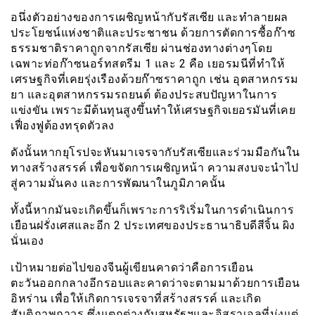
อนึ่งตัวอย่างของการเผชิญหน้ากับรัสเซีย และทำลายผล
ประโยชน์แห่งชาติและประชาชน ด้วยการตัดการซื้อก๊าซ
ธรรมชาติราคาถูกจากรัสเซีย ผ่านช่องทางต่างๆโดย
เฉพาะท่อก๊าซนอร์ทสตรีม 1 และ 2 คือ เยอรมนีที่ทำให้
เศรษฐกิจที่เคยรุ่งเรืองด้วยก๊าซราคาถูก เช่น อุตสาหกรรม
ยา และอุตสาหกรรมรถยนต์ ต้องประสบปัญหาในการ
แข่งขัน เพราะมีต้นทุนสูงขึ้นทำให้เศรษฐกิจเยอรมันที่เคย
เฟื่องฟูต้องทรุดตัวลง
ดังนั้นหากยุโรปจะหันมาเจรจากับรัสเซียและร่วมมือกันใน
ทางสร้างสรรค์ เพื่อขจัดการเผชิญหน้า ความสงบจะนำไป
สู่ความมั่นคง และการพัฒนาในภูมิภาคนั้น
ทั้งนี้หากมันจะเกิดขึ้นก็เพราะการริเริ่มในการดำเนินการ
เยือนฝรั่งเศสและอีก 2 ประเทศของประธานาธิบดีสีจิ้น ผิง
นั่นเอง
เป้าหมายต่อไปของจีนผู้เขียนคาดว่าคือการเยือน
ตะวันออกกลางอีกรอบและคาดว่าจะตามมาด้วยการเยือน
อิหร่าน เพื่อให้เกิดการเจรจาที่สร้างสรรค์ และเกิด
สันติภาพถาวร ซึ่งแตกต่างกับสหรัฐฯและอิสราเอลที่มุ่งแต่