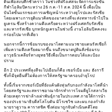
ตินเพื่อสงบศึกชั่วคราว ในช่วงที่ฝรั่งเศสจะจัดการแข่งขัน
กีฬาโอลิมปิคระหว่าง 26 ก.ค.-11 ส.ค. 2024 นี้ เพื่อเป็น
บันไดขั้นแรกของการเผชิญหน้าระหว่างยุโรปและรัสเซีย
โดยเฉพาะการยุติแนวคิดของมาครงที่จะส่งทหารเข้าไปใน
ยูเครน ซึ่งสร้างความตึงเครียดระหว่างฝรั่งเศสกับรัสเซีย
และหากรัสเซีย บุกหนักยูเครนในช่วงนี้ งานโอลิมปิคคงจะ
กร่อยไปมากทีเดียว
นอกจากนี้การซ้อมรบของนาโตตามแนวชายแดนรัสเซียก็
เพิ่มความตึงเครียดมากขึ้น จนถึงขนาดปูตินสั่งซ้อมรบ
อาวุธนิวเคลียร์ทางยุทธวิธีเพื่อเป็นการตอบโต้และป้อง
ปราม
อีก 2 ประเทศที่ลุงสีจะไปเยือนก็คือ เซอร์เบีย และ ฮังการี
ซึ่งก็มีจุดยืนที่ไม่ต้องการให้สหรัฐฯมาครอบงำยุโรป
ทั้งนี้เริ่มจากเซอร์เบียที่ยังแค้นฝังหุ่นกับกองกำลังนาโตที่นำ
โดยสหรัฐฯและสหราชอาณาจักรทำการโจมตียูโกสลาเวีย
ด้วยเหตุการฆ่าล้างเผ่าพันธุ์ภายในประเทศ ภายใต้การนำ
ของประธานาธิบดีสโลโบดัน มิโรเซวิซ และผบ.กองกำลัง
นายราดูวาน คาราสซิค ซึ่งต่อมาถูกจับดำเนินคดีโดย