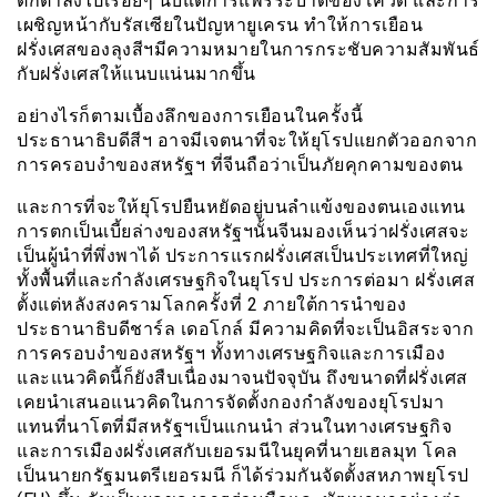
ตกต่ำลงไปเรื่อยๆ นับแต่การแพร่ระบาดของโควิด และการ
เผชิญหน้ากับรัสเซียในปัญหายูเครน ทำให้การเยือน
ฝรั่งเศสของลุงสีฯมีความหมายในการกระชับความสัมพันธ์
กับฝรั่งเศสให้แนบแน่นมากขึ้น
อย่างไรก็ตามเบื้องลึกของการเยือนในครั้งนี้
ประธานาธิบดีสีฯ อาจมีเจตนาที่จะให้ยุโรปแยกตัวออกจาก
การครอบงำของสหรัฐฯ ที่จีนถือว่าเป็นภัยคุกคามของตน
และการที่จะให้ยุโรปยืนหยัดอยู่บนลำแข้งของตนเองแทน
การตกเป็นเบี้ยล่างของสหรัฐฯนั้นจีนมองเห็นว่าฝรั่งเศสจะ
เป็นผู้นำที่พึ่งพาได้ ประการแรกฝรั่งเศสเป็นประเทศที่ใหญ่
ทั้งพื้นที่และกำลังเศรษฐกิจในยุโรป ประการต่อมา ฝรั่งเศส
ตั้งแต่หลังสงครามโลกครั้งที่ 2 ภายใต้การนำของ
ประธานาธิบดีชาร์ล เดอโกล์ มีความคิดที่จะเป็นอิสระจาก
การครอบงำของสหรัฐฯ ทั้งทางเศรษฐกิจและการเมือง
และแนวคิดนี้ก็ยังสืบเนื่องมาจนปัจจุบัน ถึงขนาดที่ฝรั่งเศส
เคยนำเสนอแนวคิดในการจัดตั้งกองกำลังของยุโรปมา
แทนที่นาโตที่มีสหรัฐฯเป็นแกนนำ ส่วนในทางเศรษฐกิจ
และการเมืองฝรั่งเศสกับเยอรมนีในยุคที่นายเฮลมุท โคล
เป็นนายกรัฐมนตรีเยอรมนี ก็ได้ร่วมกันจัดตั้งสหภาพยุโรป