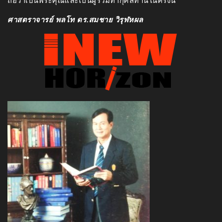
ถือว่าเป็นพระคุณและเป็นผู้ร่วมทำกุศลทานในครั้งนี้
ศาสตราจารย์ พลโท ดร.สมชาย วิรุฬหผล