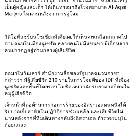
ฉนวนกาซากล่าวว่า ผู้บาดเจ็บ “จำนวนมาก” ซึ่งส่วนใหญ่
เป็นผู้หญิงและเด็ก ได้เดินทางมาถึงโรงพยาบาล Al-Aqsa
Martyrs ไม่นานหลังจากการจู่โจม
วิดีโอที่แชร์บนโซเชียลมีเดียเผยให้เห็นศพเกลื่อนกลาดไป
ตามถนนในเมืองนูเซรัต หลายคนไม่มีแขนขา มีเด็กหลาย
คนปรากฏอยู่ท่ามกลางผู้เสียชีวิต
ต่อมาในวันเสาร์ สำนักงานสื่อของรัฐบาลฉนวนกาซา
กล่าวว่า มีผู้เสียชีวิต 210 รายในการโจมตีของ IDF ที่เมือง
นูเซรัตและพื้นที่โดยรอบ ไม่ชัดเจนว่านักรบฮามาสกี่คนใน
หมู่ผู้เสียชีวิต
เจ้าหน้าที่ต่อต้านการก่อการร้ายของอิสราเอลคนหนึ่งได้
รับบาดเจ็บสาหัสในปฏิบัติการช่วยเหลือ และเสียชีวิตไม่
นานหลังจากที่ทีมเดินทางกลับถึงอิสราเอล ตำรวจระบุใน
ถ้อยแถลง