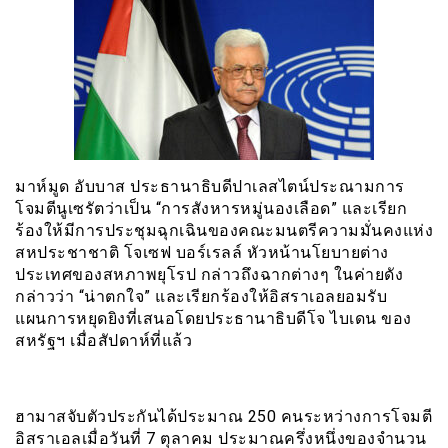
มาห์มูด อับบาส ประธานาธิบดีปาเลสไตน์ประณามการ
โจมตีนูเซรัตว่าเป็น “การสังหารหมู่นองเลือด” และเรียก
ร้องให้มีการประชุมฉุกเฉินของคณะมนตรีความมั่นคงแห่ง
สหประชาชาติ โจเซฟ บอร์เรลล์ หัวหน้านโยบายต่าง
ประเทศของสหภาพยุโรป กล่าวถึงฉากต่างๆ ในค่ายดัง
กล่าวว่า “น่าตกใจ” และเรียกร้องให้อิสราเอลยอมรับ
แผนการหยุดยิงที่เสนอโดยประธานาธิบดีโจ ไบเดน ของ
สหรัฐฯ เมื่อสัปดาห์ที่แล้ว
ฮามาสจับตัวประกันได้ประมาณ 250 คนระหว่างการโจมตี
อิสราเอลเมื่อวันที่ 7 ตุลาคม ประมาณครึ่งหนึ่งของจำนวน