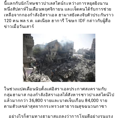
นี้แลกกับนักโทษชาวปาเลสไตน์ระหว่างการหยุดยิงนาน
หนึ่งสัปดาห์ในเดือนพฤศจิกายน และเจ็ดคนได้รับการช่วย
เหลือจากกองกำลังอิสราเอล ฮามาสยังคงจับตัวประกันราว
120 คน พล.ร.ต. แดเนียล ฮาการี โฆษก IDF กล่าวกับผู้สื่อ
ข่าวเมื่อวันเสาร์
ในช่วงแปดเดือนนับตั้งแต่อิสราเอลประกาศสงครามกับ
กลุ่มฮามาส กองกำลังอิสราเอลได้สังหารชาวปาเลสไตน์ไป
แล้วมากกว่า 36,800 รายและบาดเจ็บเกือบ 84,000 ราย
ตามตัวเลขล่าสุดจากกระทรวงสาธารณสุขฉนวนกาซา
อย่างไรก็ตามทางฮามาสแถลงว่าการโจมตีอย่างรุนแรง