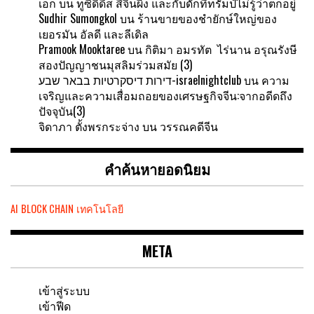
เอก
บน
ทูซิดิดีส สีจิ้นผิง และกับดักที่ทรัมป์ไม่รู้ว่าตกอยู่
Sudhir Sumongkol
บน
ร้านขายของชำยักษ์ใหญ่ของ
เยอรมัน อัลดี และลีเดิล
Pramook Mooktaree
บน
กิติมา อมรทัต ไร่นาน อรุณรังษี
สองปัญญาชนมุสลิมร่วมสมัย (3)
דירות דיסקרטיות בבאר שבע-israelnightclub
บน
ความ
เจริญและความเสื่อมถอยของเศรษฐกิจจีน:จากอดีดถึง
ปัจจุบัน(3)
จิดาภา ตั้งพรกระจ่าง
บน
วรรณคดีจีน
คำค้นหายอดนิยม
AI
BLOCK CHAIN
เทคโนโลยี
META
เข้าสู่ระบบ
เข้าฟีด