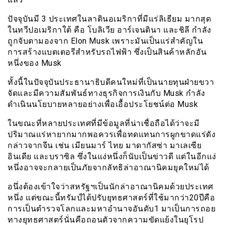
ปัจจุบันมี 3 ประเทศในลาตินอเมริกาที่มีแร่ลิเธียม มากสุด
ในทวีปอเมริกาใต้ คือ โบลิเวีย อาร์เจนตินา และชิลี กำลัง
ถูกจับตามองจาก Elon Musk เพราะมันเป็นแร่สำคัญใน
การสร้างแบตเตอรีสำหรับรถไฟฟ้า ซึ่งเป็นสินค้าหลักอัน
หนึ่งของ Musk
ทั้งนี้ในปัจจุบันประธานาธิบดีคนใหม่ที่เป็นนายทุนฝ่ายขวา
จัดและมีความสัมพันธ์ทางธุรกิจการเงินกับ Musk กำลัง
ดำเนินนโยบายหลายอย่างเพื่อเอื้อประโยชน์ต่อ Musk
ในขณะที่หลายประเทศที่มีข้อมูลที่น่าเชื่อถือได้ว่าจะมี
ปริมาณแร่หายากมากพอควรเพื่อทดแทนการผูกขาดแร่ดัง
กล่าวจากจีน เช่น เมียนมาร์ ไทย มาดากัสซ่า มาเลเซีย
อินเดีย และบราซิล ซึ่งในแง่หนึ่งก็นับเป็นข่าวดี แต่ในอีกแง่
หนึ่งอาจจะกลายเป็นภัยจากลัทธิล่าอาณานิคมยุคใหม่ได้
อนึ่งต้องเข้าใจว่าสหรัฐฯเป็นนักล่าอาณานิคมด้วยประเทศ
หนึ่ง แต่ขณะนี้ทรัมป์ได้ปรับยุทธศาสตร์ที่ใช้มากว่า20ปีคือ
การเป็นตำรวจโลกและมหาอำนาจอันดับ1 มาเป็นการถอย
ทางยุทธศาสตร์นั่นคือถอนตัวจากความขัดแย้งในยุโรป