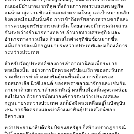
ตนเองมีอำนาจมากที่สุด ทั้งด้านการทหารและเศรษฐกิจ
จนนำมาสู่ความขัดแย้งและสงครามใหญ่ แต่เป้าหมายหลัก
ยังคงเหมือนเดิมนั่นคือ การเข้าถึงทรัพยากรธรรมชาติและ
การควบคุมทรัพยากรเหล่านั้น โดยอาจจะมีการผสมผสาน
กันระหว่างอำนาจทางทหาร อำนาจทางเศรษฐกิจ และ
อำนาจทางการเมือง ด้วยกลไกต่างๆที่ซับซ้อนมากขึ้น
แม้แต่การละเมิดกฎหมายระหว่างประเทศและมติองค์การ
ระหว่างประเทศ
สำหรับวัตถุประสงค์ของการล่าอาณานิคมเพื่อระบาย
พลเมืองนั้น อย่างการยึดครองทวีปอเมริกาของตะวันตก
รวมทั้งการฆ่าล้างเผ่าพันธุ์คนพื้นเมือง การยึดครอง
ออสเตรเลีย นิวซีแลนด์ ของสหราชอาณาจักรและเช่นกัน
ตามมาด้วยการฆ่าล้างเผ่าพันธุ์ คนพื้นเมืองนั้นดูจะลดน้อย
ลงไปมาก ด้วยการพัฒนาองค์การระหว่างประเทศและ
กฎหมายระหว่างประเทศ แต่ก็ยังมีหลงเหลืออยู่ในปัจจุบัน
เช่น การยึดครองและฆ่าล้างเผ่าพันธุ์ปาเลสไตน์ของ
อิสราเอล
ทว่าประธานาธิบดีทรัมป์ของสหรัฐฯ ก็สร้างปรากฎการณ์