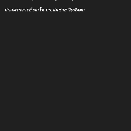
ศาสตราจารย์ พลโท ดร.สมชาย วิรุฬหผล