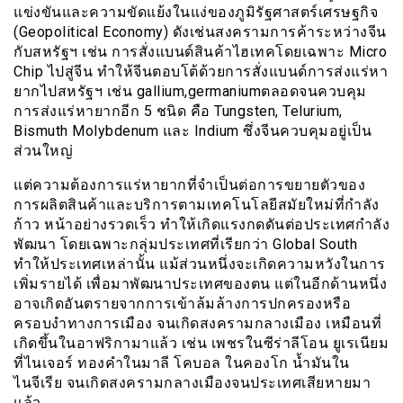
แข่งขันและความขัดแย้งในแง่ของภูมิรัฐศาสตร์เศรษฐกิจ
(Geopolitical Economy) ดังเช่นสงครามการค้าระหว่างจีน
กับสหรัฐฯ เช่น การสั่งแบนด์สินค้าไฮเทคโดยเฉพาะ Micro
Chip ไปสู่จีน ทำให้จีนตอบโต้ด้วยการสั่งแบนด์การส่งแร่หา
ยากไปสหรัฐฯ เช่น gallium,germaniumตลอดจนควบคุม
การส่งแร่หายากอีก 5 ชนิด คือ Tungsten, Telurium,
Bismuth Molybdenum และ Indium ซึ่งจีนควบคุมอยู่เป็น
ส่วนใหญ่
แต่ความต้องการแร่หายากที่จำเป็นต่อการขยายตัวของ
การผลิตสินค้าและบริการตามเทคโนโลยีสมัยใหม่ที่กำลัง
ก้าว หน้าอย่างรวดเร็ว ทำให้เกิดแรงกดดันต่อประเทศกำลัง
พัฒนา โดยเฉพาะกลุ่มประเทศที่เรียกว่า Global South
ทำให้ประเทศเหล่านั้น แม้ส่วนหนึ่งจะเกิดความหวังในการ
เพิ่มรายได้ เพื่อมาพัฒนาประเทศของตน แต่ในอีกด้านหนึ่ง
อาจเกิดอันตรายจากการเข้าล้มล้างการปกครองหรือ
ครอบงำทางการเมือง จนเกิดสงครามกลางเมือง เหมือนที่
เกิดขึ้นในอาฟริกามาแล้ว เช่น เพชรในซีร่าลีโอน ยูเรเนียม
ที่ไนเจอร์ ทองคำในมาลี โคบอล ในคองโก น้ำมันใน
ไนจีเรีย จนเกิดสงครามกลางเมืองจนประเทศเสียหายมา
แล้ว