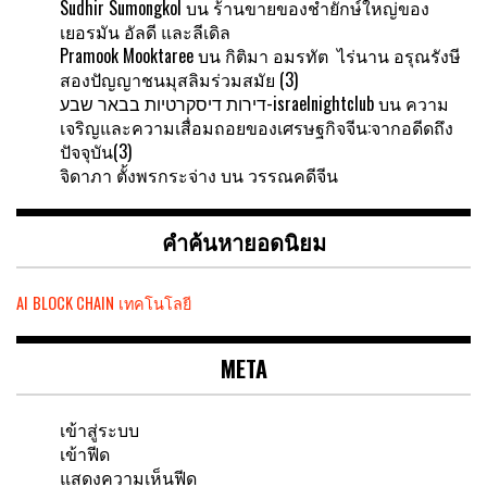
Sudhir Sumongkol
บน
ร้านขายของชำยักษ์ใหญ่ของ
เยอรมัน อัลดี และลีเดิล
Pramook Mooktaree
บน
กิติมา อมรทัต ไร่นาน อรุณรังษี
สองปัญญาชนมุสลิมร่วมสมัย (3)
דירות דיסקרטיות בבאר שבע-israelnightclub
บน
ความ
เจริญและความเสื่อมถอยของเศรษฐกิจจีน:จากอดีดถึง
ปัจจุบัน(3)
จิดาภา ตั้งพรกระจ่าง
บน
วรรณคดีจีน
คำค้นหายอดนิยม
AI
BLOCK CHAIN
เทคโนโลยี
META
เข้าสู่ระบบ
เข้าฟีด
แสดงความเห็นฟีด