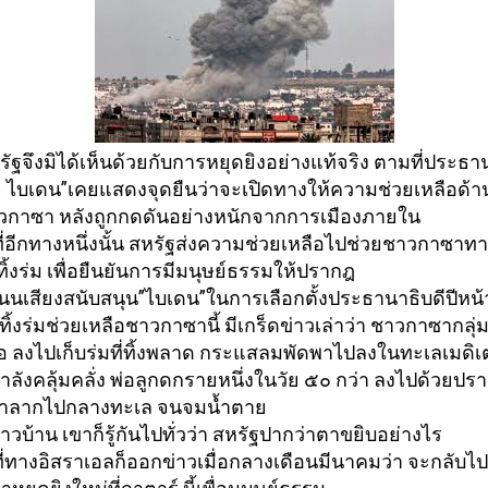
รัฐจึงมิได้เห็นด้วยกั
บการหยุดยิงอย่างแท้จริง ตามที่ประธาน
 ไบเดน”เคยแสดงจุดยืนว่าจะเปิ
ดทางให้ความช่วยเหลือด้า
กาซา หลังถูกกดดันอย่างหนักจากการเมื
องภายใน
อีกทางหนึ่งนั้น สหรัฐส่งความช่วยเหลือไปช่
วยชาวกาซาทา
้งร่
ม เพื่อยืนยันการมีมนุษย์ธรรมให้
ปรากฎ
นเสียงสนับสนุน”ไบเดน”ในการเลือกตั้งประธานาธิบดีปี
หน้
ทิ้งร่มช่วยเหลื
อชาวกาซานี้ มีเกร็ดข่าวเล่าว่า ชาวกาซากลุ่
อ ลงไปเก็บร่มที่ทิ้งพลาด กระแสลมพัดพาไปลงในทะเลเมดิ
เ
่กำลังคลุ้มคลั่ง พ่อลูกดกรายหนึ่งในวัย ๕๐ กว่า ลงไปด้วยปร
ำ
ลากไปกลางทะเล จนจมน้ำตาย
ชาวบ้าน เขาก็รู้กันไปทั่วว่า สหรัฐปากว่าตาขยิบอย่างไร
่ทางอิสราเอลก็ออกข่
าวเมื่อกลางเดือนมีนาคมว่า จะกลับไปรื