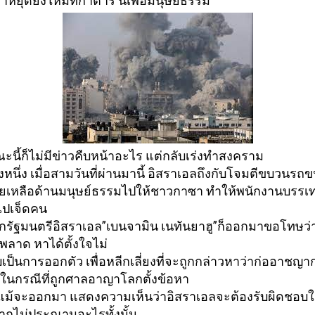
าหยุดยิ
งใหม่ที่กาตาร์ นี้เพื่อมนุษย์ธรรม
นี้ก็ไม่มีข่าวคืบหน้
าอะไร แต่กลับเร่งทำสงคราม
หนึ่ง เมื่อสามวันที่ผ่านมานี้ อิสราเอลถึงกับโจมตีขบวนรถข
ยเหลือด้านมนุษย์
ธรรมไปให้ชาวกาซา ทำให้พนักงานบรรเท
ไปเจ็ดคน
กรัฐมนตรีอิสราเอล”
เบนจามิน เนทันยาฮู”ก็ออกมาขอโทษว่าน
ลาด หาได้ตั้งใจไม่
ับเป็นการออกตัว เพื่อหลีกเลี่ยงที่จะถูกกล่
าวหาว่าก่ออาชญา
ในกรณีที่ถูกศาลอาญาโลกตั้งข้
อหา
แม้จะออกมา แสดงความเห็นว่าอิสราเอลจะต้
องรับผิดชอบในเ
งปากไม่ประณามอะไรทั้
งนั้น