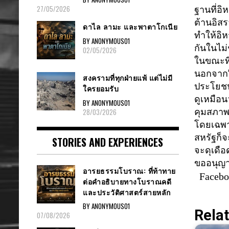
27/05/2026
ฐานที่อิห
ต้านอิส
ดาไล ลามะ และพาตาโกเนีย
ทำให้อิ
BY ANONYMOUS01
กันในไม่ช
02/05/2026
ในขณะที่
นอกจาก”
สงครามที่ทุกฝ่ายแพ้ แต่ไม่มี
ประโยชน
ใครยอมรับ
ดูเหมือ
BY ANONYMOUS01
คุมสภาพต
28/03/2026
โดยเฉพา
สหรัฐก็
STORIES AND EXPERIENCES
จะดุเดื
อด
ขออนุญา
อารยธรรมโบราณ: ที่ท้าทาย
Faceb
ต่อคำอธิบายทางโบราณคดี
และประวัติศาสตร์สายหลัก
BY ANONYMOUS01
Relat
07/08/2026