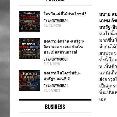
ใครกันแน่ที่ได้ประโยชน์?
สบาย สบ
เกษม อั
BY ANONYMOUS01
06/08/2026
สหรัฐ-อ
ต่อไปนี้
มากขึ้น 
สงครามอิหร่าน-สหรัฐฯ/
อิสราเอล จะจบอย่างไร:
จำกันได้
ประเมินสถานการณ์
สหประช
BY ANONYMOUS01
ทั้งนี้ โ
31/07/2026
น เห็นด้ว
แต่นั่นก
สงครามไมโครชิปจีน-
สหรัฐฯ ตอนที่ 2
ส่งอาวุธ
BY ANONYMOUS01
เป็นลูกระเ
30/07/2026
นั่นเป็น
เอล
BUSINESS