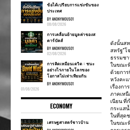
ข้อได้เปรียบการแข่งขันของ
ประเทศ
BY ANONYMOUS01
08/08/2026
การเคลื่อนย้ายมูลค่าของส
ตาร์บัคส์
ดังนั้นสห
BY ANONYMOUS01
สหรัฐ”โจ
02/08/2026
ธรรมชาว
การคิดเหมือนเดวิด : ชนะ
ในขณะที่
อย่างไรภายในโลกของ
ด้วยการทิ
โอกาสไม่เท่าเทียมกัน
หวังคะแน
BY ANONYMOUS01
เรื่องการ
01/08/2026
ภาคเหนื
เนียน ที
ECONOMY
กระแสน้
ในที่สุด
เศรษฐศาสตร์ชาวบ้าน
ในขณะที