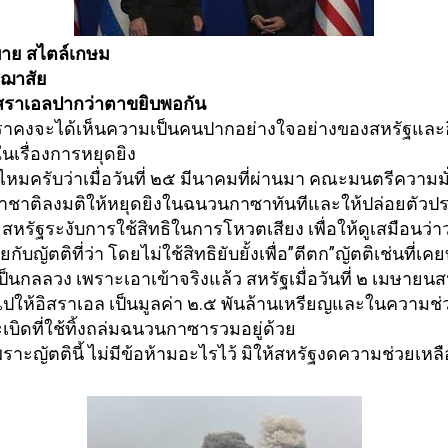
าย สไตล์เกษม
ชฌาสัย
ิสราเอลปากว่าตาขยิบพอกั
น
เราคงจะได้เห็นความเป็
นคนปากอย่างใจอย่างของสหรั
ฐและ
ในเรื่องการหยุดยิง
ไหมครับว่าเมื่อวันที่ ๒๕ มีนาคมที่ผ่านมา คณะมนตรีความม
าชาติ
ลงมติให้หยุดยิงในฉนวนกาซาทันที
และให้ปล่อยตัวปร
ดยสหรัฐระงับการใช้สิทธิ
ในการโหวตเสียง เพื่อให้ดูเสมือนว่าว่
ยกับญัตติที่ว่า โดยไม่ใช้สิทธิยับยั้งเพื่อ”ตี
ตก”ญัตติเช่นที่เค
็เป็นกลลวง เพราะเอาเข้าจริงแล้ว สหรัฐเมื่อวันที่ ๒ เมษายนสห
ไปให้
อิสราเอล เป็นมูลค่า ๒.๕ พันล้านเหรียญและในความช่
บิดที่ใช้ทิ้งถล่
มฉนวนกาซารวมอยู่ด้วย
เพราะญัตตินี้ ไม่มีข้อห้ามอะไรไว้ มิให้สหรัฐงดความช่วยเหลื