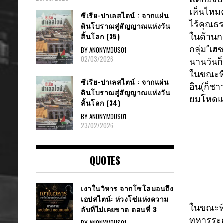
เห็นไหมค
ซีเรีย​-ปาเลสไตน์​ : จากแผ่น
ไร้คุณธ
ดินโบราณสู่สัญญาณ​แห่งวัน
สิ้นโลก​ (35)
ในด้านกา
กลุ่ม”
เฮซ
BY ANONYMOUS01
02/03/2026
นานวันก็
ในขณะที่ก
ซีเรีย​-ปาเลสไตน์​ : จากแผ่น
อิน(ก็
ชาว
ดินโบราณสู่สัญญาณ​แห่งวัน
ยมโหดแล
สิ้นโลก​ (34)
BY ANONYMOUS01
23/02/2026
QUOTES
เงาในวิหาร จากโซโลมอนถึง
เอปสไตน์: ห่วงโซ่แห่งความ
ในขณะที่
ลับที่ไม่เคยขาด ตอนที่ 3
ทหารระดั
BY ANONYMOUS01