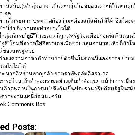
ร่านสนับสุน”กลุ่
มฮามาส”และกลุ่ม”เฮซบอลเลาะห์”และกลุ่ม”ฮ
ราเอล
หร่านโกรธมาก ประกาศก้องว่าจะต้องแก้แค้นให้
ได้ ซึ่งก็คง
้านี้
ว่า อิหร่านจะทำอย่างไรได้
กลุ่มนักรบ”ฮูธี”ในเยเมน ก็ถูกสหรัฐโจมตีอย่างหนั
กในตอนนี
ฮูธี”โจมตีจรวดใส่
อิสราเอลเพื่อช่วยกลุ่มฮามาสแล้
ว ก็ยังโ
์ของสหรัฐด้
วย
นว่าสงครามกาซาทำท่
าขยายตัวขึ้นในตอนนี้
และอาจขยายมาก
่อไปไม่ได้
ะ หากอิหร่านหาญกล้า ยาตราทัพถล่มอิสราเอล
จะกระโจนเข้าทำสงครามอย่
างเต็มกำลังแน่ๆ แม้ว่าการเมื
เลือดพล่านในการแย่งชิงกันเป็
นประธานาธิบดีสหรัฐในสมั
ตรายงานแค่นี้ก่อนนะครับ
ook Comments Box
ed Posts: