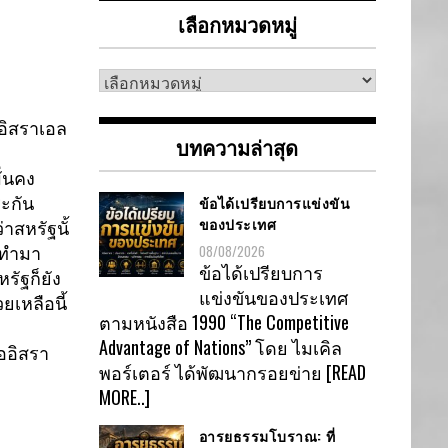
เลือกหมวดหมู่
เลือก
หมวด
หมู่
อิสราเอล
บทความล่าสุด
ั่นคง
ข้อได้เปรียบการแข่งขัน
ะกัน
ของประเทศ
าสหรัฐนั้
08/08/2026
ยทำมา
ข้อได้เปรียบการ
รัฐก็ยัง
แข่งขันของประเทศ
วยเหลื
อนี้
ตามหนังสือ 1990 “The Competitive
Advantage of Nations” โดย ไมเคิล
ออิ
สรา
พอร์เตอร์ ได้พัฒนากรอยข่าย
[READ
MORE..]
อารยธรรมโบราณ: ที่