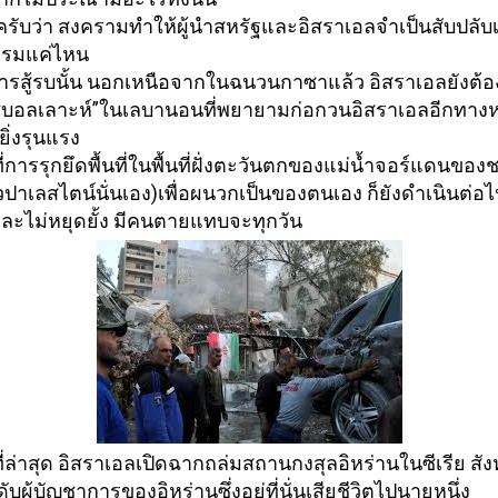
รับว่า สงครามทำให้ผู้นำสหรัฐและอิ
สราเอลจำเป็นสับปลับ
รรมแค่ไหน
รสู้รบนั้น นอกเหนือจากในฉนวนกาซาแล้ว อิสราเอลยังต้อง
บอลเลาะห์”ในเลบานอนที่
พยายามก่อกวนอิสราเอลอีกทางหน
ยิ่งรุนแรง
ารรุกยึดพื้นที่ในพื้
นที่ฝั่งตะวันตกของแม่น้ำจอร์
แดนของชน
ปาเลสไตน์นั่นเอง)เพื่
อผนวกเป็นของตนเอง ก็ยังดำเนินต่อไป
ะไม่หยุดยั้ง มีคนตายแทบจะทุกวัน
ล่าสุด อิสราเอลเปิดฉากถล่มสถานกงสุลอิ
หร่านในซีเรีย ส
บผู้บั
ญชาการของอิหร่านซึ่งอยู่ที่นั่
นเสียชีวิตไปนายหนึ่ง