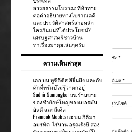
ประเทศ
อารยธรรมโบราณ: ที่ท้าทาย
ต่อคำอธิบายทางโบราณคดี
และประวัติศาสตร์สายหลัก
ใครกันแน่ที่ได้ประโยชน์?
เศรษฐศาสตร์ชาวบ้าน
หาเรื่องมาคุยเล่นๆครับ
ชื่อ
*
ความเห็นล่าสุด
เอก
บน
ทูซิดิดีส สีจิ้นผิง และกับ
อีเมล
*
ดักที่ทรัมป์ไม่รู้ว่าตกอยู่
Sudhir Sumongkol
บน
ร้านขาย
ของชำยักษ์ใหญ่ของเยอรมัน
เว็บไซต์
อัลดี และลีเดิล
Pramook Mooktaree
บน
กิติมา
อมรทัต ไร่นาน อรุณรังษี สอง
ปัญญาชนมุสลิมร่วมสมัย (3)
บันทึกชื่อ