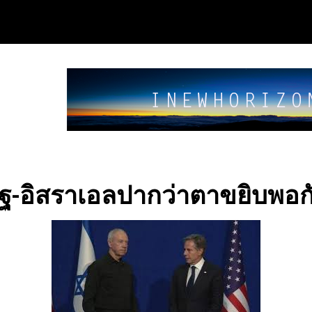
ัฐ-อิสราเอลปากว่าตาขยิบพอก