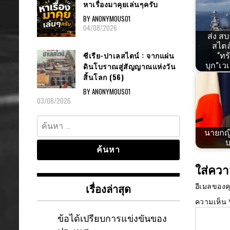
หาเรื่องมาคุยเล่นๆครับ
BY ANONYMOUS01
04/08/2026
ส่ง ส
สไตล
ซีเรีย-ปาเลสไตน์ : จากแผ่น
“ทรั
ดินโบราณสู่สัญญาณแห่งวัน
บุก”เว
สิ้นโลก (56)
BY ANONYMOUS01
03/08/2026
ค้นหา
สำหรับ:
นายกญี่
บ
ใส่ควา
เรื่องล่าสุด
อีเมลของค
ความเห็น
ข้อได้เปรียบการแข่งขันของ