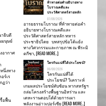
ท้าทายต่อคำอธิบายทาง
โบราณคดีและ
ประวัติศาสตร์สายหลัก
07/08/2026
อารยธรรมโบราณ: ที่ท้าทายต่อคำ
อธิบายทางโบราณคดีและ
ประวัติศาสตร์สายหลัก ทหาร
าธิบดี
ประชาธิปไตย บทสรุปข้อโต้แย้ง
นมนุษย์
ทางวิศวกรรมและกายภาพ ณ พีระมิ
ดกีซา,
[READ MORE..]
งอากาศ
ใครกันแน่ที่ได้ประโยชน์?
า
06/08/2026
มหนึ่งทาง
ใครกันแน่ที่ได้
ตอร์เร
ประโยชน์? วิเคราะห์
ากฏว่า
เกมผลประโยชน์ทับซ้อน หากสหรัฐฯ
ถล่มโครงสร้างพื้นฐานอิหร่าน และ
เตหะรานตอบโต้ด้วยการเผา
้อฟื้น
พลังงานอ่าวเปอร์เซีย
[READ MORE..]