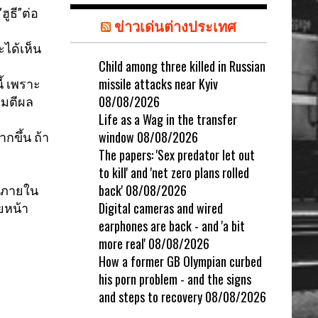
ูธี”ต่อ
ข่าวเด่นต่างประเทศ
จะได้เห็น
Child among three killed in Russian
missile attacks near Kyiv
้ เพราะ
08/08/2026
จมตีผล
Life as a Wag in the transfer
window
08/08/2026
ขึ้น ถ้า
The papers: 'Sex predator let out
to kill' and 'net zero plans rolled
back'
08/08/2026
องภายใน
Digital cameras and wired
ยหน้า
earphones are back - and 'a bit
more real'
08/08/2026
How a former GB Olympian curbed
his porn problem - and the signs
and steps to recovery
08/08/2026