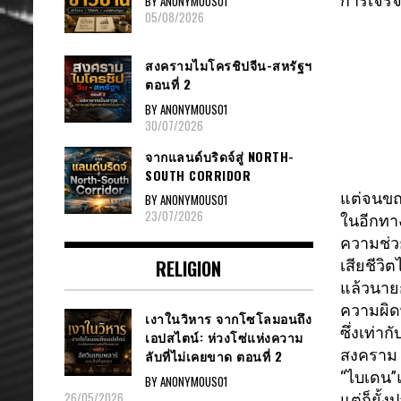
การเจรจ
BY ANONYMOUS01
05/08/2026
สงครามไมโครชิปจีน-สหรัฐฯ
ตอนที่ 2
BY ANONYMOUS01
30/07/2026
จากแลนด์บริดจ์สู่ NORTH-
SOUTH CORRIDOR
แต่จนขณะ
BY ANONYMOUS01
23/07/2026
ในอีกทาง
ความช่ว
RELIGION
เสียชี
วิต
แล้วนาย
ความผิดพ
เงาในวิหาร จากโซโลมอนถึง
ซึ่งเท่าก
เอปสไตน์: ห่วงโซ่แห่งความ
สงคราม 
ลับที่ไม่เคยขาด ตอนที่ 2
“ไบเดน”
BY ANONYMOUS01
26/05/2026
แต่ก็ยั้