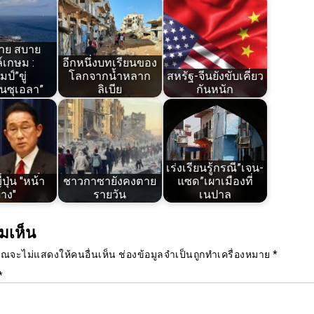
บาย สบาย
์เกษม :
อีกหนึ่งบทเรียนของ
มป์”ขู่
โลกจากน้ำหลาก
สหรัฐ-จีนยังขับเคี่ยว
เนซุเอลา”
ลิเบีย
กันหนัก
เร่งเรียนรู้กรณี”เจน-
ปุ่น "หน้า
ชาวกาซายังคงตาย
แซด”เผาเมืองที่
าง"
รายวัน
เนปาล
มเห็น
ุณจะไม่แสดงให้คนอื่นเห็น
ช่องข้อมูลจำเป็นถูกทำเครื่องหมาย
*
*