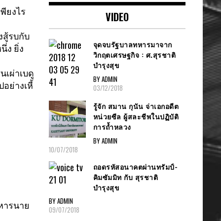
เพียงไร
VIDEO
สู้รบกับ
จุดจบรัฐบาลทหารมาจาก
ึ่
ง ยิ่ง
วิกฤตเศรษฐกิจ : ศ.สุรชาติ
บำรุงสุข
เผ่าเบดู
BY ADMIN
อย่างเหี้
03/12/2018
รู้จัก สมาน กุนัน จ่าเอกอดีต
หน่วยซีล ผู้สละชีพในปฏิบัติ
การถ้ำหลวง
BY ADMIN
10/07/2018
ถอดรหัสอนาคตผ่านทรัมป์-
คิมซัมมิท กับ สุรชาติ
บำรุงสุข
BY ADMIN
ังหารนาย
09/07/2018