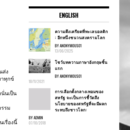
ENGLISH
ความตึงเครียดที่ทะเลบอลติก
: อีกหนึ่งชนวนสงครามโลก
BY ANONYMOUS01
13/06/2025
โชว์บทความภาษาอังกฤษชิ้น
แรก
นส่
ง
BY ANONYMOUS01
าทุกข์
18/11/2021
การเลือกตั้งกลางเทอมของ
ั่
นเป็น
สหรัฐ จะเป็นการชี้วัดถึง
นโยบายของสหรัฐที่จะมีผลก
กรรม
ระทบถึงชาวโลก:
BY ADMIN
รื่องนี้
07/10/2018