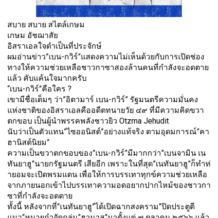
สบาย สบาย สไตล์เกษม
เกษม อัชฌาสัย
อิสราเอลใจดำเป็นที่ประจักษ์
ผมอ่านข่าว”เบน-กวิร์”
แสดงความไม่เห็นด้วยกับการเปิ
ดช่อง
ทางให้ความช่วยเหลื
อชาวกาซาสองล้านคนที่กำลั
งจะอดตาย
แล้ว คับแค้นใจมากครับ
“เบน-กวิร์”คือใคร ?
เขามีชื่อเต็มๆ ว่า”อิตามาร์ เบน-กวิร์” รัฐมนตรีความมั่นคง
แห่งชาติ
ของอิสราเอลคืออดีตทนายวัย ๔๙ ที่มีความคิดขวา
ตกขอบ เป็นผู้นำพรรคพลังชาวยิว Otzma Jehudit
นับว่าเป็นตัวแทน”ไซออนิสต์”อย่
างแท้จริง ตามอุดมการณ์”คา
ฮานิสต์นิยม”
ความเป็นขวาตกขอบของ”เบน-กวิร์”
มีมากกว่า”เบนจามิน เน
ทันยาฮู”นายกรัฐมนตรี เสียอีก เพราะในที่สุด”เนทันยาฮู”ก็ทำท่
ายอมจะเปิดพรมแดน เพื่อให้การบรรเทาทุกข์ความช่
วยเหลือ
จากภายนอกเข้
าไปบรรเทาความอดอยากปากไหม้
ของชาวกา
ซาที่กำลังจะอดตาย
ทั้งนี้ หลังจากที่”เนทันยาฮู”ได้เปิ
ดฉากสงคราม”ปิดประตูตี
แมว”
หมายกำจัดกลุ่ม”ฮามาส”มาตั้งแต่ ๗ ตุลาคม ๒๕๖๖ แล้ว