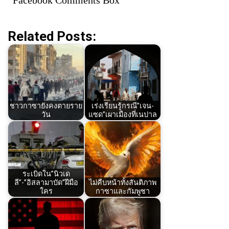
Related Posts:
ชาวกาซายังคงตายราย
เร่งเรียนรู้กรณี”เจน-
วัน
แซด”เผาเมืองที่เนปาล
ระเบิดใน”นิวเด
ลี”-”อิสลามาบัด”ฝีมือ
ไม่คืบหน้าทั้งสันติภาพ
ใคร
กาซาและกัมพูชา