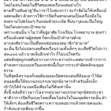
โดยไม่สนใจต่อในชีวิตของพลเรื
อนแต่อย่างไร
ตามที่”เนทันยาฮู”ลั่นวาจาไว้
แต่แรกว่า จะกำจัดไม่ให้เหลือแม้
แต่คนเดี
ยว ด้วยการใช้การปิดกั้นพรมแดนเป็
นเครื่องมือใน
สงครามไปพร้อมๆ กับถล่มด้วยระเบิด ขีปนาวุธและปืนใหญ่
โดยไม่แยกแยะเป้าหมาย
เพราะเช่นนั้น ๆ ไมว่าที่อยู่อาศัย โรงเรียน โรงพยาบาล สุเหร่า
หรือแม้แค่ค่ายผู้อพยพ ก็ตกเป็นเป้าทำลายด้วย
หากสงสัยว่าจะเป็นที่หลบซ่
อนของสมาชิก”ฮามาส”
ฉะนั้น จึงไม่แปลกเลยที่พลเรือนรวมทั้
งเด็กๆ จะเสียชีวิตไปกว่า
๕๓,๐๐๐ แล้ว บาดเจ็บอีกเท่าไร ก็ไม่แน่ใจครับ
แต่หลังสุดถูกกดดั
นจากวงการระหว่างประเทศมากเข้
าว่าการ
ทำสงครามแบบเหวี่ยงแหเช่
นนี้เป็นการกระทำผิดหลักมนุ
ษย
ธรรม
ในที่สุดอิสราเอลก็เลยต้
องยอมเปิดพรมแดนที่ล้อมเอาไว้นิ
ด
หน่อยเพื่อให้ขบวนรถบรรเทาทุ
กข์อาหารสำหรับเด็กเล็ก
เข้าไปได้จำนวนหนึ่งเพียงไม่กี่
คันเท่านั้น
ทั้งนี้ หลังมีข่าวฉาวโฉ่จากหน่
วยงานบรรเทาทุกข์สหประชา
ชาติว่
าการปิดกั้นแบบโหดเหี้ยมไม่
สนใจในมนุษย์ธรรมนั้น ทำ
ให้เด็กๆ ต้องเสียชีวิ
ตเพราะความอดอยากแล้
วหลายคนและ
กำลังจะตายเพิ่มมากขึ้
น