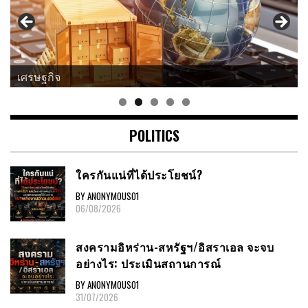
เศรษฐกิจ
ธุรกิจ
POLITICS
ใครกันแน่ที่ได้ประโยชน์?
BY ANONYMOUS01
06/08/2026
สงครามอิหร่าน-สหรัฐฯ/อิสราเอล จะจบ
อย่างไร: ประเมินสถานการณ์
BY ANONYMOUS01
31/07/2026