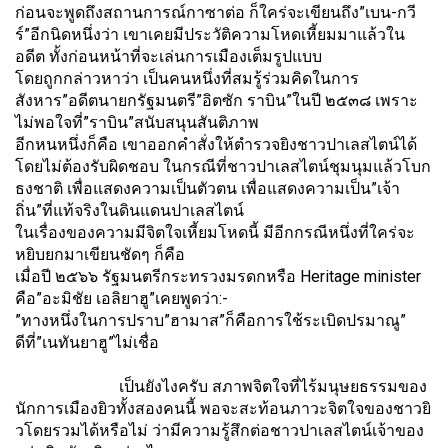
ก่อนจะพูดถึงสถานการณ์กาซาต่อ ก็ใคร่จะเขียนถึง”เบน-กวี
ร์”อี
กนิดหนึ่งว่า เขาเคยมีประวัติความโหดเหี้
ยมมาแล้วใน
อดีต ทั้งก่อนหน้าที่จะเล่นการเมื
องเต็มรูปแบบ
โดยถูกกล่าวหาว่า เป็นคนหนึ่งที่สมรู้ร่วมคิ
ดในการ
สังหาร”อดีตนายกรัฐมนตรี”
อิตซัก ราบิน”ในปี ๒๕๓๘ เพราะ
ไม่พอใจที่”ราบิน”สนับสนุ
นสันติภาพ
อีกหนหนึ่งก็คือ เขาออกคำสั่งให้ตำรวจยิ
งชาวปาเลสไตน์ได้
โดยไม่ต้องรับผิดชอบ ในกรณีที่ชาวปาเลสไตน์ชุมนุมแล้
วโบก
ธงชาติ เพื่อแสดงความเป็นตัวตน เพื่อแสดงความเป็น”เจ้า
ถิ่น”ที่
แท้จริงในดินแดนปาเลสไตน์
ในเรื่องของความมีจิตใจเหี้
ยมโหดนี้ มีอีกกรณีหนึ่งที่ใคร่จะ
หยิ
บยกมาเขียนชัดๆ ก็คือ
เมื่อปี ๒๕๖๖ รัฐมนตรีกระทรวงมรดกหรือ Heritage minister
คือ”อะมิชัย เอลิยาฮู”เคยพูดว่า:-
”ทางหนึ่งในการปราบ”ฮามาส”ก็คื
อการใช้ระเบิดปรมาณู”
ดีที่”เนทันยาฮู”ไม่เชื่อ
เป็นยังไงครับ สภาพจิตใจที่ไร้มนุษยธรรมของ
นั
กการเมืองยิวทั้งสองคนนี้ พอจะสะท้อนภาวะจิตใจของชาวยิ
วโดยรวมได้หรือไม่ ว่ามีความรู้สึกต่อชาวปาเลสไตน์
เจ้าของ