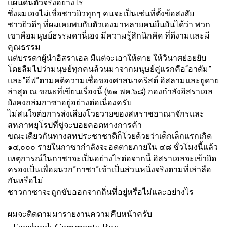
แผ่นดินตัวจริงอย่างไร
ซึ่งผมเองไม่เชื่อชาวยิวทุกๆ คนจะเป็นเช่นที่ตั้งข้อสงสัย
ชาวยิวดีๆ ที่ผมเคยพบกับตัวเองมาหลายคนยื
นยันได้ว่า พวก
เขาคือมนุษย์ธรรมดานี่เอง มีความรู้สึกนึกคิด ที่ดีงามและมี
คุณธรรม
แต่บรรดาผู้นำอิสราเอล มีแต่จะเอาให้ตาย ให้วินาศย่อยยับ
โดยลืมไปว่ามนุษย์ทุกคนล้
วนมาจากมนุษย์คู่แรกคือ“อาดัม”
และ”อีฟ”ตามคติความเชื่
อของศาสนาคริสต์ อิสลามและยูดาย
ล่าสุด ณ ขณะที่เขียนเรื่องนี้ (๒๑ พค.๖๘) กองกำลังอิสราเอล
ยังคงถล่
มกาซาอยู่อย่างต่อเนื่องครับ
ไม่สนใจต่อการส่งเสี
ยงโวยวายของสหราชอาณาจั
กรและ
สหภาพยุโรปที่ขู่
จะบอยคอตทางการค้า
ขณะเดียวกันทางสหประชาชาติก็
โวยด้วยว่าเด็กเล็กแรกเกิด
๑๔,๐๐๐ รายในกาซากำลังจะอดตายภายใน ๔๘ ชั่วโมงนี้แล้ว
เหตุการณ์ในกาซาจะเป็นอย่างไรต่
อจากนี้ อิสราเอลจะเข้ายึด
ครองเป็นเพื่
อผนวก”กาซา”เข้าเป็นส่วนหนึ่
งจริงตามที่เล่าลือ
กันหรือไม่
ชาวกาซาจะถูกขับออกจากถิ่นที่
อยู่หรือไม่และอย่างไร
ผมจะติดตามมารายงานความคืบหน้
าครับ
Facebook Comments Box