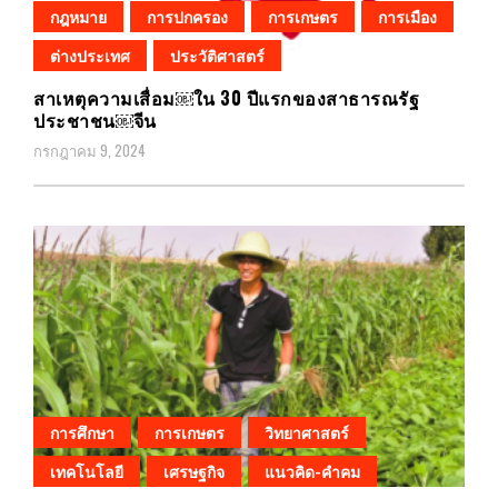
กฎหมาย
การปกครอง
การเกษตร
การเมือง
ต่างประเทศ
ประวัติศาสตร์
สาเหตุความเสื่อม￼ใน 30 ปีแรกของสาธารณรัฐ
ประชาชน￼จีน
กรกฎาคม 9, 2024
การศึกษา
การเกษตร
วิทยาศาสตร์
เทคโนโลยี
เศรษฐกิจ
แนวคิด-คำคม