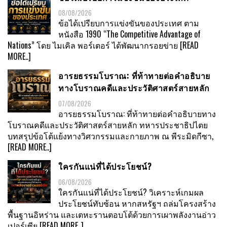
08/08/2026
ข้อได้เปรียบการแข่งขันของประเทศ ตาม
หนังสือ 1990 “The Competitive Advantage of
Nations” โดย ไมเคิล พอร์เตอร์ ได้พัฒนากรอยข่าย
[READ
MORE..]
อารยธรรมโบราณ: ที่ท้าทายต่อคำอธิบาย
ทางโบราณคดีและประวัติศาสตร์สายหลัก
07/08/2026
อารยธรรมโบราณ: ที่ท้าทายต่อคำอธิบายทาง
โบราณคดีและประวัติศาสตร์สายหลัก ทหารประชาธิปไตย
บทสรุปข้อโต้แย้งทางวิศวกรรมและกายภาพ ณ พีระมิดกีซา,
[READ MORE..]
ใครกันแน่ที่ได้ประโยชน์?
06/08/2026
ใครกันแน่ที่ได้ประโยชน์? วิเคราะห์เกมผล
ประโยชน์ทับซ้อน หากสหรัฐฯ ถล่มโครงสร้าง
พื้นฐานอิหร่าน และเตหะรานตอบโต้ด้วยการเผาพลังงานอ่าว
เปอร์เซีย
[READ MORE..]