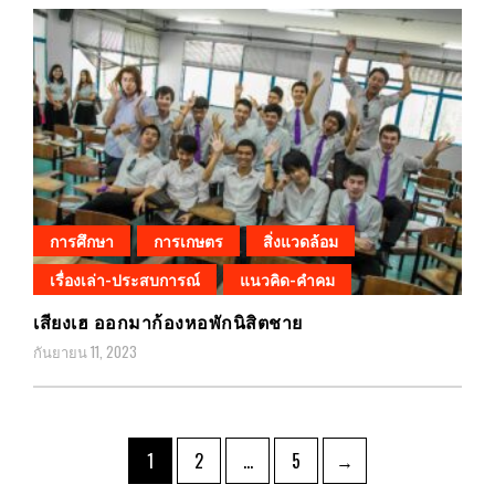
การศึกษา
การเกษตร
สิ่งแวดล้อม
เรื่องเล่า-ประสบการณ์
แนวคิด-คำคม
เสียงเฮ ออกมาก้องหอพักนิสิตชาย
กันยายน 11, 2023
Posts
Page
Page
Page
1
2
…
5
→
pagination