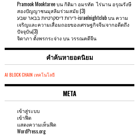
Pramook Mooktaree
บน
กิติมา อมรทัต ไร่นาน อรุณรังษี
สองปัญญาชนมุสลิมร่วมสมัย (3)
דירות דיסקרטיות בבאר שבע-israelnightclub
บน
ความ
เจริญและความเสื่อมถอยของเศรษฐกิจจีน:จากอดีดถึง
ปัจจุบัน(3)
จิดาภา ตั้งพรกระจ่าง
บน
วรรณคดีจีน
คำค้นหายอดนิยม
AI
BLOCK CHAIN
เทคโนโลยี
META
เข้าสู่ระบบ
เข้าฟีด
แสดงความเห็นฟีด
WordPress.org