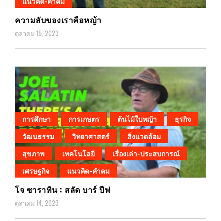
แนวคิด-คำคม
ความลับของเราคือหญ้า
ตุลาคม 15, 2023
การศึกษา
การเกษตร
ต้นไม้ใบหญ้า
ธุรกิจ
วัฒนธรรม
วิทยาศาสตร์
สิ่งแวดล้อม
สุขภาพ
เทคโนโลยี
เรื่องเล่า-ประสบการณ์
เศรษฐกิจ
แนวคิด-คำคม
โจ ซาราทิน : สลัด บาร์ ปีฟ
ตุลาคม 14, 2023