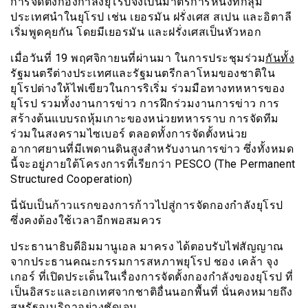
การจัดตั้งกองกำลังยุโรปจึงเป็นมาตรการหนึ่งที่กลุ่ม
ประเทศนำในยุโรป เช่น เยอรมัน ฝรั่งเศส สเปน และอิตาลี
เริ่มพูดคุยกัน โดยมีเยอรมัน และฝรั่งเศสเป็นหัวหอก
เมื่อวันที่ 19 พฤศจิกายนที่ผ่านมา ในการประชุมร่วม
กันทั้ง
รัฐมนตรีต่างประเทศและรัฐมนตรีกลาโหมของชาติใน
ยุโรปต่างให้ไฟเขียวในการริเริ่ม ร่วมมือทางทหหารของ
ยุโรป รวมทั้งงานการข่าว การฝึกร่วมงานการข่าว การ
สร้างต้นแบบรถหุ้มเกาะของหน่วยทหารราบ การจัดทีม
ร่วมในสงครามไซเบอร์ ตลอดทั้งการจัดตั้งหน่วย
อากาศยานที่มีเพดานดินสูงสำหรับงานการข่าว ซึ่งทั้งหมด
นี้จะอยู่ภายใต้โครงการที่เรียกว่า PESCO (The Permanent
Structured Cooperation)
นี่นับเป็นก้าวแรกของการก้าวไปสู่การจัดกองกำลังยุโรป
ซึ่งคงต้องใช้เวลาอีกพอสมควร
ประธานาธิบดีอิมมานูเอล มาครง ได้ตอบรับไฟสัญญาณ
จากประธานคณะกรรมการสหภาพยุโรป ชอง เคล้า จุง
เกอร์ ที่เปิดประเด็นในเรื่องการจัดตั้งกองกำลังของยุโรป ที่
เป็นอิสระและเอกเทศจากชาติอื่นนอกพื้นที่ นั่นคงหมายถึง
สหรัฐอเมริกาอย่างชัดเจน