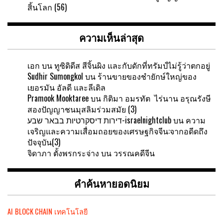
สิ้นโลก (56)
ความเห็นล่าสุด
เอก
บน
ทูซิดิดีส สีจิ้นผิง และกับดักที่ทรัมป์ไม่รู้ว่าตกอยู่
Sudhir Sumongkol
บน
ร้านขายของชำยักษ์ใหญ่ของ
เยอรมัน อัลดี และลีเดิล
Pramook Mooktaree
บน
กิติมา อมรทัต ไร่นาน อรุณรังษี
สองปัญญาชนมุสลิมร่วมสมัย (3)
דירות דיסקרטיות בבאר שבע-israelnightclub
บน
ความ
เจริญและความเสื่อมถอยของเศรษฐกิจจีน:จากอดีดถึง
ปัจจุบัน(3)
จิดาภา ตั้งพรกระจ่าง
บน
วรรณคดีจีน
คำค้นหายอดนิยม
AI
BLOCK CHAIN
เทคโนโลยี