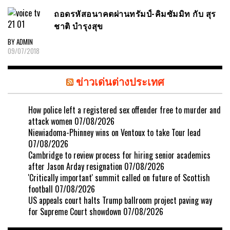
ถอดรหัสอนาคตผ่านทรัมป์-คิมซัมมิท กับ สุร
ชาติ บำรุงสุข
BY ADMIN
09/07/2018
ข่าวเด่นต่างประเทศ
How police left a registered sex offender free to murder and
attack women
07/08/2026
Niewiadoma-Phinney wins on Ventoux to take Tour lead
07/08/2026
Cambridge to review process for hiring senior academics
after Jason Arday resignation
07/08/2026
'Critically important' summit called on future of Scottish
football
07/08/2026
US appeals court halts Trump ballroom project paving way
for Supreme Court showdown
07/08/2026