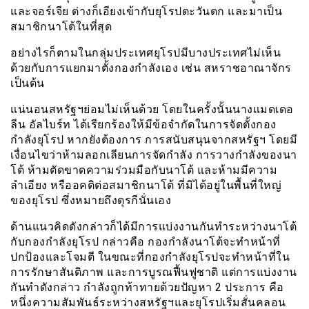
และจอร์เจีย ต่างก็เอียงเข้ากับยุโรปตะวันตก และมาเป็น
สมาชิกนาโต้ในที่สุด
อย่างไรก็ตามในกลุ่มประเทศยุโรปมีบางประเทศไม่เห็น
ด้วยกับการแยกมาตั้งกองกำลังเอง เช่น สหราชอาณาจักร
เป็นต้น
แน่นอนสหรัฐฯย่อมไม่เห็นด้วย โดยในครั้งนั้นนางแมดเดอ
ลีน อัลไบร์ท ได้เรียกร้องให้มีข้อจำกัดในการจัดตั้งกอง
กำลังยุโรป หากยังต้องการ การสนับสนุนจากสหรัฐฯ โดยมี
เงื่อนไขว่าห้ามลอกเลียนการจัดกำลัง การวางกำลังของนา
โต้ ห้ามตัดขาดความร่วมมือกับนาโต้ และห้ามมีความ
ลำเอียง หรืออคติต่อสมาชิกนาโต้ ที่มิได้อยู่ในพื้นที่ใหญ่
ของยุโรป ซึ่งหมายถึงตุรกีนั่นเอง
ด้านแนวคิดดังกล่าวก็ได้มีการแบ่งงานกันทำระหว่างนาโต้
กับกองกำลังยุโรป กล่าวคือ กองกำลังนาโต้จะทำหน้าที่
ปกป้องและโจมตี ในขณะที่กองกำลังยุโรปจะทำหน้าที่ใน
การรักษาสันติภาพ และการบูรณฟื้นฟูชาติ แต่การแบ่งงาน
กันทำดังกล่าว กำลังถูกท้าทายด้วยปัญหา 2 ประการ คือ
หนึ่งความสัมพันธ์ระหว่างสหรัฐฯและยุโรปเริ่มสั่นคลอน