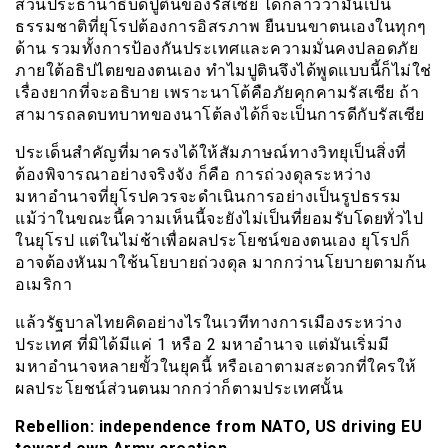
ส่วนประธานาธิบดีปูตินของรัสเซีย ได้กล่าวว่ามันเป็น
ธรรมชาติที่ยุโรปต้องการอิสรภาพ ยืนบนขาตนเองในทุกๆ
ด้าน รวมทั้งการป้องกันประเทศและความมั่นคงปลอดภัย
ภายใต้อธิปไตยของตนเอง ทำไมปูตินจึงได้พูดแบบนี้ก็ไม่ใช่
เรื่องยากที่จะอธิบาย เพราะนาโต้คือภัยคุกคามรัสเซีย ถ้า
สามารถลดบทบาทของนาโต้ลงได้ก็จะเป็นการดีกับรัสเซีย
ประเด็นสำคัญที่มาครงได้ให้สัมภาษณ์ทางวิทยุเป็นสิ่งที่
ต้องพิจารณาอย่างจริงจัง ก็คือ การถ่วงดุลระหว่าง
มหาอำนาจที่ยุโรปควรจะดำเนินการอย่างเป็นรูปธรรม
แม้ว่าในขณะนี้ความเห็นนี้จะยังไม่เป็นที่ยอมรับโดยทั่วไป
ในยุโรป แต่ในไม่ช้าเพื่อผลประโยชน์ของตนเอง ยุโรปก็
อาจต้องหันมาใช้นโยบายถ่วงดุล มากกว่านโยบายตามก้น
อเมริกา
แล้วรัฐบาลไทยคิดอย่างไรในเวทีทางการเมืองระหว่าง
ประเทศ ที่มิได้มีแค่ 1 หรือ 2 มหาอำนาจ แต่มันเริ่มมี
มหาอำนาจหลายขั้วในยุคนี้ หรือเอาตามสะดวกที่ใครให้
ผลประโยชน์ส่วนตนมากกว่าก็ตามประเทศนั้น
Rebellion: independence from NATO, US driving EU