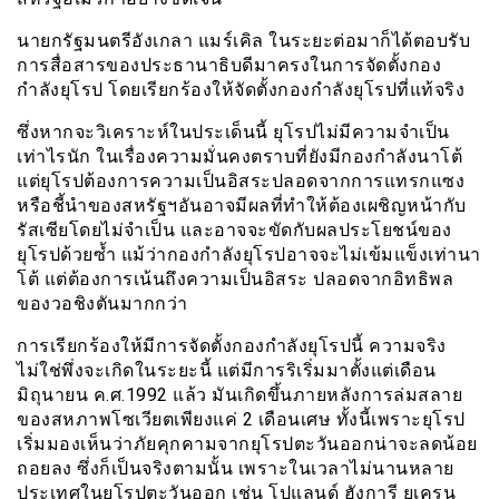
นายกรัฐมนตรีอังเกลา แมร์เคิล ในระยะต่อมาก็ได้ตอบรับ
การสื่อสารของประธานาธิบดีมาครงในการจัดตั้งกอง
กำลังยุโรป โดยเรียกร้องให้จัดตั้งกองกำลังยุโรปที่แท้จริง
ซึ่งหากจะวิเคราะห์ในประเด็นนี้ ยุโรปไม่มีความจำเป็น
เท่าไรนัก ในเรื่องความมั่นคงตราบที่ยังมีกองกำลังนาโต้
แต่ยุโรปต้องการความเป็นอิสระปลอดจากการแทรกแซง
หรือชี้นำของสหรัฐฯอันอาจมีผลที่ทำให้ต้องเผชิญหน้ากับ
รัสเซียโดยไม่จำเป็น และอาจจะขัดกับผลประโยชน์ของ
ยุโรปด้วยซ้ำ แม้ว่ากองกำลังยุโรปอาจจะไม่เข้มแข็งเท่านา
โต้ แต่ต้องการเน้นถึงความเป็นอิสระ ปลอดจากอิทธิพล
ของวอชิงตันมากกว่า
การเรียกร้องให้มีการจัดตั้งกองกำลังยุโรปนี้ ความจริง
ไม่ใช่พึ่งจะเกิดในระยะนี้ แต่มีการริเริ่มมาตั้งแต่เดือน
มิถุนายน ค.ศ.1992 แล้ว มันเกิดขึ้นภายหลังการล่มสลาย
ของสหภาพโซเวียตเพียงแค่ 2 เดือนเศษ ทั้งนี้เพราะยุโรป
เริ่มมองเห็นว่าภัยคุกคามจากยุโรปตะวันออกน่าจะลดน้อย
ถอยลง ซึ่งก็เป็นจริงตามนั้น เพราะในเวลาไม่นานหลาย
ประเทศในยุโรปตะวันออก เช่น โปแลนด์ ฮังการี ยูเครน