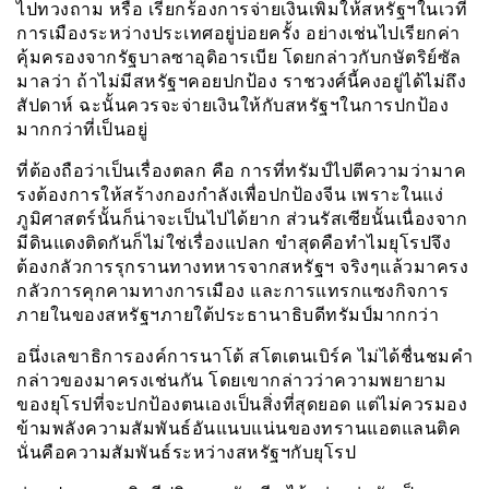
ไปทวงถาม หรือ เรียกร้องการจ่ายเงินเพิ่มให้สหรัฐฯในเวที
การเมืองระหว่างประเทศอยู่บ่อยครั้ง อย่างเช่นไปเรียกค่า
คุ้มครองจากรัฐบาลซาอุดิอารเบีย โดยกล่าวกับกษัตริย์ซัล
มาลว่า ถ้าไม่มีสหรัฐฯคอยปกป้อง ราชวงศ์นี้คงอยู่ได้ไม่ถึง
สัปดาห์ ฉะนั้นควรจะจ่ายเงินให้กับสหรัฐฯในการปกป้อง
มากกว่าที่เป็นอยู่
ที่ต้องถือว่าเป็นเรื่องตลก คือ การที่ทรัมป์ไปตีความว่ามาค
รงต้องการให้สร้างกองกำลังเพื่อปกป้องจีน เพราะในแง่
ภูมิศาสตร์นั้นก็น่าจะเป็นไปได้ยาก ส่วนรัสเซียนั้นเนื่องจาก
มีดินแดงติดกันก็ไม่ใช่เรื่องแปลก ขำสุดคือทำไมยุโรปจึง
ต้องกลัวการรุกรานทางทหารจากสหรัฐฯ จริงๆแล้วมาครง
กลัวการคุกคามทางการเมือง และการแทรกแซงกิจการ
ภายในของสหรัฐฯภายใต้ประธานาธิบดีทรัมป์มากกว่า
อนึ่งเลขาธิการองค์การนาโต้ สโตเตนเบิร์ค ไม่ได้ชื่นชมคำ
กล่าวของมาครงเช่นกัน โดยเขากล่าวว่าความพยายาม
ของยุโรปที่จะปกป้องตนเองเป็นสิ่งที่สุดยอด แต่ไม่ควรมอง
ข้ามพลังความสัมพันธ์อันแนบแน่นของทรานแอตแลนติค
นั่นคือความสัมพันธ์ระหว่างสหรัฐฯกับยุโรป