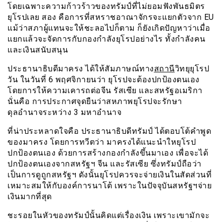
โดยเฉพาะความก้าวร้าวของทรัมป์ที่ไม่ยอมฟังพันธมิตร
ยุโรปเลย สอง คือการที่สหราชอาณาจักรจะแยกตัวจาก EU
แม้ว่าสภาผู้แทนจะให้ชะลอไปก็ตาม ก็ยังเกิดปัญหาว่าเมื่อ
แยกแล้วจะจัดการกับกองกำลังยุโรปอย่างไร ทั้งกำลังคน
และเงินสนับสนุน
ประธานาธิบดีมาครง ได้ให้สัมภาษณ์ทาง
สถานี
วิทยุยุโรป
วัน ในวันที่ 6 พฤศจิกายนว่า ยุโรปจะต้องปกป้องตนเอง
โดยการให้ความเคารถต่อจีน รัสเซีย และสหรัฐอเมริกา
นั่นคือ การประกาศจุดยืนว่าสหภาพยุโรปจะรักษา
ดุลอำนาจระหว่าง 3 มหาอำนาจ
ที่น่าประหลาดใจคือ ประธานาธิบดีทรัมป์ ได้ตอบโต้คำพูด
ของมาครง โดยการทวีตว่า มาครงได้แนะนำใหยุโรป
ปกป้องตนเอง ด้วยการสร้างกองกำลังขึ้นมาเอง เพื่อจะได้
ปกป้องตนเองจากสหรัฐฯ จีน และรัสเซีย ซึ่งทรัมป์ถือว่า
เป็นการดูถูกสหรัฐฯ ดังนั้นยุโรปควรจะจ่ายเงินในสัดส่วนที่
เหมาะสมให้กับองค์การนาโต้ เพราะในปัจจุบันสหรัฐฯจ่าย
เงินมากที่สุด
ชะรอยในหัวของทรัมป์นั้นคิดแต่เรื่องเงิน เพราะเขามักจะ