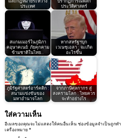
และกฎหมายระหว่าง
ปรากฏการณ์พลิก
ประเทศ
ประวัติศาสตร์
สแกมเมอร์ในภูมิภา
หากสหรัฐฯบุก
คอุษาคเนย์: ภัยคุกคาม
เวเนซุเอลา : จะเกิด
ข้ามชาติในไทย…
อะไรขึ้น
ภูมิรัฐศาสตร์อาร์คติก :
จากภาษีศุลกากร สู่
สนามแข่งขันของ
สงครามโลก : ไทยควร
มหาอำนาจโลก
จะทำอย่างไร
ใส่ความเห็น
อีเมลของคุณจะไม่แสดงให้คนอื่นเห็น
ช่องข้อมูลจำเป็นถูกทำ
เครื่องหมาย
*