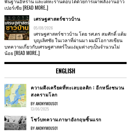
พื้นฐานอิหร่าน และเตหะรานตอบโต้ด้วยการเผาพลังงานอ่าว
เปอร์เซีย
[READ MORE..]
เศรษฐศาสตร์ชาวบ้าน
05/08/2026
เศรษฐศาสตร์ชาวบ้าน โดย รศ.ดร สมศักดิ์ แต้ม
บุญเลิศชัย ในเวลาที่ผ่านมา ผมมีโอกาสเขียน
บทความเกี่ยวกับเศรษฐศาสตร์ในแง่มุมต่างๆเป็นจำนวนไม่
น้อย
[READ MORE..]
ENGLISH
ความตึงเครียดที่ทะเลบอลติก : อีกหนึ่งชนวน
สงครามโลก
BY ANONYMOUS01
13/06/2025
โชว์บทความภาษาอังกฤษชิ้นแรก
BY ANONYMOUS01