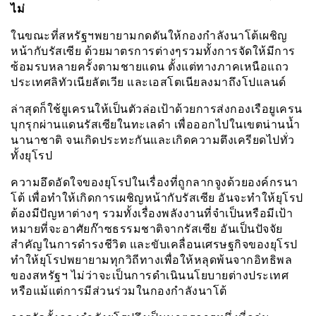
ไม่
ในขณะที่สหรัฐฯพยายามกดดันให้กองกำลังนาโต้เผชิญ
หน้ากับรัสเซีย ด้วยมาตรการต่างๆรวมทั้งการจัดให้มีการ
ซ้อมรบหลายครั้งตามชายแดน ตั้งแต่ทางภาคเหนือแถว
ประเทศลิทัวเนียลัตเวีย และเอสโตเนียลงมาถึงโปแลนด์
ล่าสุดก็ใช้ยูเครนให้เป็นตัวล่อเป้าด้วยการส่งกองเรือยูเครน
บุกรุกผ่านแดนรัสเซียในทะเลดำ เพื่อออกไปในเขตน่านน้ำ
นานาชาติ จนเกิดประทะกันและเกิดความตึงเครียดไปทั่ว
ทั้งยุโรป
ความอึดอัดใจของยุโรปในเรื่องที่ถูกลากจูงด้วยองค์กรนา
โต้ เพื่อทำให้เกิดการเผชิญหน้ากับรัสเซีย อันจะทำให้ยุโรป
ต้องมีปัญหาต่างๆ รวมทั้งเรื่องพลังงานที่จำเป็นหรือมีเป้า
หมายที่จะอาศัยก๊าซธรรมชาติจากรัสเซีย อันเป็นปัจจัย
สำคัญในการดำรงชีวิต และขับเคลื่อนเศรษฐกิจของยุโรป
ทำให้ยุโรปพยายามทุกวิถีทางเพื่อให้หลุดพ้นจากอิทธิพล
ของสหรัฐฯ ไม่ว่าจะเป็นการดำเนินนโยบายต่างประเทศ
หรือแม้แต่การมีส่วนร่วมในกองกำลังนาโต้