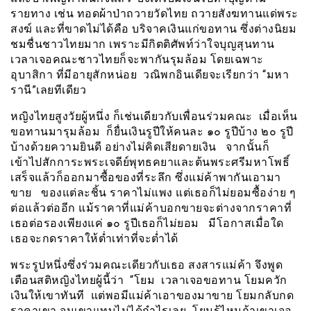
รายทาง เช่น ทอดผ้าป่าถวายวัดไทย ถวายสังฆทานแด่พระ
สงฆ์ และที่ขาดไม่ได้คือ บริจาคเงินแก่ขอทาน ซึ่งต่างนิยม
ชมชื่นชาวไทยมาก เพราะมีกิตติศัพท์ว่าใจบุญสุนทาน
เวลาเจอคณะชาวไทยก็จะพากันรุมล้อม โดยเฉพาะ
อุบาสิกา ที่มีอายุสักหน่อย วณิพกอินเดียจะเรียกว่า “มหา
รานี”เลยทีเดียว
หญิงไทยสูงวัยผู้หนึ่ง ก็เช่นเดียวกับเพื่อนร่วมคณะ เมื่อเห็น
ขอทานมารุมล้อม ก็ยื่นเงินรูปีให้คนละ ๑๐ รูปีบ้าง ๒๐ รูปี
บ้างด้วยความยินดี อย่างไม่คิดเสียดายเงิน จากนั้นก็
เข้าไปสักการะพระเจดีย์พุทธคยาและต้นพระศรีมหาโพธิ์
เสร็จแล้วก็ออกมาซื้อของที่ระลึก ซึ่งแม่ค้าพากันเอามา
ขาย ของแต่ละชิ้น ราคาไม่แพง แต่เธอก็ไม่ยอมซื้อง่าย ๆ
ต่อแล้วต่ออีก แม้ราคาที่แม่ค้าบอกขายจะต่างจากราคาที่
เธอต่อรองเพียงแค่ ๑๐ รูปีเธอก็ไม่ยอม มีโอกาสเมื่อใด
เธอจะกดราคาให้ต่ำเท่าที่จะต่ำได้
พระรูปหนึ่งซึ่งร่วมคณะเดียวกับเธอ สงสารแม่ค้า จึงพูด
เตือนสติหญิงไทยผู้นี้ว่า “โยม เวลาเจอขอทาน โยมควัก
เงินให้เขาทันที แต่พอมีแม่ค้าเอาของมาขาย โยมกลับกด
ราคาเขา จนเขาแทบไม่ได้กำไรเลย โยมรู้ไหมถ้าเขาเจอ