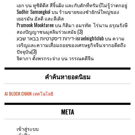
เอก
บน
ทูซิดิดีส สีจิ้นผิง และกับดักที่ทรัมป์ไม่รู้ว่าตกอยู่
Sudhir Sumongkol
บน
ร้านขายของชำยักษ์ใหญ่ของ
เยอรมัน อัลดี และลีเดิล
Pramook Mooktaree
บน
กิติมา อมรทัต ไร่นาน อรุณรังษี
สองปัญญาชนมุสลิมร่วมสมัย (3)
דירות דיסקרטיות בבאר שבע-israelnightclub
บน
ความ
เจริญและความเสื่อมถอยของเศรษฐกิจจีน:จากอดีดถึง
ปัจจุบัน(3)
จิดาภา ตั้งพรกระจ่าง
บน
วรรณคดีจีน
คำค้นหายอดนิยม
AI
BLOCK CHAIN
เทคโนโลยี
META
เข้าสู่ระบบ