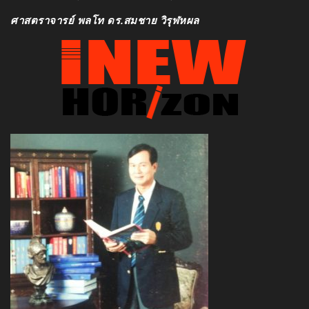
ศาสตราจารย์ พลโท ดร.สมชาย วิรุฬหผล