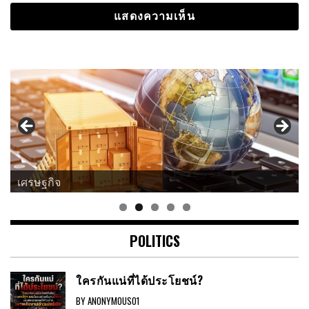
เศรษฐกิจ
ธุรกิจ
POLITICS
ใครกันแน่ที่ได้ประโยชน์?
BY ANONYMOUS01