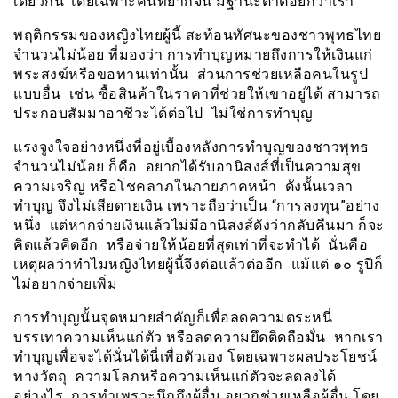
เดียวกัน โดยเฉพาะคนที่ยากจน มีฐานะต่ำต้อยกว่าเรา
พฤติกรรมของหญิงไทยผู้นี้ สะท้อนทัศนะของชาวพุทธไทย
จำนวนไม่น้อย ที่มองว่า การทำบุญหมายถึงการให้เงินแก่
พระสงฆ์หรือขอทานเท่านั้น ส่วนการช่วยเหลือคนในรูป
แบบอื่น เช่น ซื้อสินค้าในราคาที่ช่วยให้เขาอยู่ได้ สามารถ
ประกอบสัมมาอาชีวะได้ต่อไป ไม่ใช่การทำบุญ
แรงจูงใจอย่างหนึ่งที่อยู่เบื้องหลังการทำบุญของชาวพุทธ
จำนวนไม่น้อย ก็คือ อยากได้รับอานิสงส์ที่เป็นความสุข
ความเจริญ หรือโชคลาภในภายภาคหน้า ดังนั้นเวลา
ทำบุญ จึงไม่เสียดายเงิน เพราะถือว่าเป็น “การลงทุน”อย่าง
หนึ่ง แต่หากจ่ายเงินแล้วไม่มีอานิสงส์ดังว่ากลับคืนมา ก็จะ
คิดแล้วคิดอีก หรือจ่ายให้น้อยที่สุดเท่าที่จะทำได้ นั่นคือ
เหตุผลว่าทำไมหญิงไทยผู้นี้จึงต่อแล้วต่ออีก แม้แต่ ๑๐ รูปีก็
ไม่อยากจ่ายเพิ่ม
การทำบุญนั้นจุดหมายสำคัญก็เพื่อลดความตระหนี่
บรรเทาความเห็นแก่ตัว หรือลดความยึดติดถือมั่น หากเรา
ทำบุญเพื่อจะได้นั่นได้นี่เพื่อตัวเอง โดยเฉพาะผลประโยชน์
ทางวัตถุ ความโลภหรือความเห็นแก่ตัวจะลดลงได้
อย่างไร การทำเพราะนึกถึงผู้อื่น อยากช่วยเหลือผู้อื่น โดย