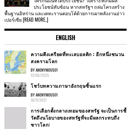
ใครกันแน่ที่ได้ประโยชน์? วิเคราะห์เกมผล
ประโยชน์ทับซ้อน หากสหรัฐฯ ถล่มโครงสร้าง
พื้นฐานอิหร่าน และเตหะรานตอบโต้ด้วยการเผาพลังงานอ่าว
เปอร์เซีย
[READ MORE..]
ENGLISH
ความตึงเครียดที่ทะเลบอลติก : อีกหนึ่งชนวน
สงครามโลก
BY ANONYMOUS01
13/06/2025
โชว์บทความภาษาอังกฤษชิ้นแรก
BY ANONYMOUS01
18/11/2021
การเลือกตั้งกลางเทอมของสหรัฐ จะเป็นการชี้
วัดถึงนโยบายของสหรัฐที่จะมีผลกระทบถึง
ชาวโลก: