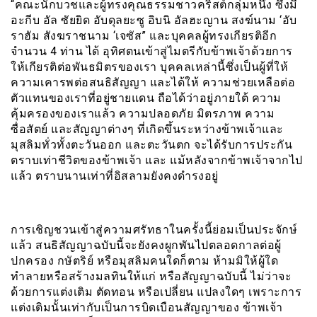
“คณะนักบวชและผู้ทรงคุณธรรมชาวคริสต์กลุ่มหนึ่ง ซึ่งมี
อะกีบ อัล ซัยยิด อับดุลยะซู อิบนิ อัลฮะญาน สงฆ์นาม ‘อับ
ราฮัม สังฆราชนาม ‘เจซัส” และบุคคลผู้ทรงเกียรติอีก
จำนวน 4 ท่าน ได้ อุทิศตนเข้าสู่ไมตรีกับข้าพเจ้าด้วยการ
ให้เกียรติต่อพันธมิตรของเรา บุคคลเหล่านี้ซึ่งเป็นผู้ที่ให้
ความเคารพต่อสนธิสัญญา และได้ให้ ความช่วยเหลือต่อ
ตัวแทนของเราที่อยู่ชายแดน ถือได้ว่าอยู่ภายใต้ ความ
คุ้มครองของเราแล้ว ความปลอดภัย มิตรภาพ ความ
ซื่อสัตย์ และสัญญาต่างๆ ที่เกิดขึ้นระหว่างข้าพเจ้าและ
มุสลิมทั่วทั้งตะวันออก และตะวันตก จะได้รับการประกัน
ตราบเท่าชีวิตของข้าพเจ้า และ แม้หลังจากข้าพเจ้าจากไป
แล้ว ตราบนานเท่าที่อิสลามยังคงดำรงอยู่
การเชิญชวนเข้าสู่ความศรัทธาในครั้งนี้ย่อมเป็นประจักษ์
แล้ว สนธิสัญญาฉบับนี้จะยังคงผูกพันไปตลอดกาลต่อผู้
ปกครอง กษัตริย์ หรือมุสลิมคนใดก็ตาม ห้ามมิให้ผู้ใด
ทำลายหรือสร้างมลทินให้แก่ หรือสัญญาฉบับนี้ ไม่ว่าจะ
ด้วยการแต่งเติม ตัดทอน หรือเปลี่ยน แปลงใดๆ เพราะการ
แต่งเติมนั้นเท่ากับเป็นการบิดเบือนสัญญาของ ข้าพเจ้า