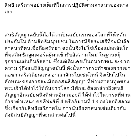
สิทธิ เสรีภาพอย่างเต็มที่ในการปฏิบัติตามศาสนาของนาง
เอง
สนธิสัญญาฉบับนี้ถือได้ว่าเป็นฉบับแรกของโลกที่ให้หลัก
ประกันใน ด้านสิทธิมนุษยชน ในการมีอิสระเสรีที่จะนับถือ
ศาสนาที่ตนเชื่อถือศรัทธา ฉะนั้นจึงไม่ใช่เรื่องแปลกอันใด
ที่มุสลิมซัลจูคเตอร์คผู้มาเข้ารับอิสลามใหม่ ในฐานะผู้
รุกรานแผ่นดินอิสลาม ซึ่งแต่เดิมเคยเป็นอนารยชน จะขาด
ความ รู้ถึงสนธิสัญญาฉบับนี้ ดังนั้นการกระทำของพวกเขา
ต่อชาวคริสเตียนแห่ง อาณาจักรไบเซนไทน์ จึงเป็นไปใน
ลักษณะของการละเมิดต่อสนธิสัญญา ที่ท่านศาสนทูตของ
พระเจ้าได้ทำไว้ให้กับชาวโลก มิพักจะต้องกล่าวถึงสนธิ
สัญญาอีกฉบับหนึ่งที่ท่านอิมามอะลี ได้ทำไว้ในวาระที่ท่าน
ดำรงตำแหน่ง คอลีฟะฮ์ที่ 4 หรืออิมามที่ 1 ของโลกอิสลาม
ซึ่งเกี่ยวกับสิทธิเสรีภาพใน การนับถือศาสนาเช่นเดียวกัน
ดังมีสนธิสัญญาที่จะกล่าวต่อไปนี้