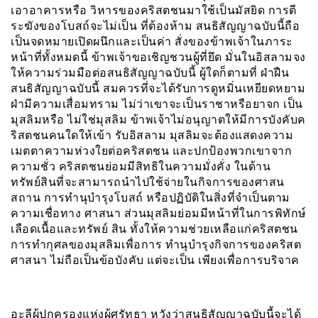
เอาอาคารหรือ วิหารของคริสตชนมาใช้เป็นมัสยิด การตี
ระฆังของโบสถ์จะไม่เป็น ที่ต้องห้าม สนธิสัญญาฉบับนี้ถือ
เป็นจดหมายเปิดผนึกและเป็นค่า สั่งของข้าพเจ้าในภาระ
หน้าที่ทั้งหมดนี้ ข้าพเจ้าขอเชิญชวนผู้ที่ยึด มั่นในอิสลามจง
ให้ความร่วมมือต่อสนธิสัญญาฉบับนี้ ผู้ใดก็ตามที่ ฝ่าฝืน
สนธิสัญญาฉบับนี้ สมควรที่จะได้รับการดูหมิ่นเหยียดหยาม
ฝ่ามีความเสื่อมทราม ไม่ว่าเขาจะเป็นราชาหรือยาจก เป็น
มุสลิมหรือ ไม่ใช่มุสลิม ข้าพเจ้าไม่อนุญาตให้มีการบังคับค
ริสตชนคนใดให้เข้า รับอิสลาม มุสลิมจะต้องแสดงความ
เมตตาความห่วงใยต่อคริสตชน และปกป้องพวกเขาจาก
ความชั่ว คริสตชนย่อมมีสิทธิในความมั่งคั่ง ในด้าน
ทรัพย์สินที่จะสามารถนำไปใช้จ่ายในกิจการของศาสน
สถาน การทำนุบำรุงโบสถ์ หรือปฏิบัติในสิ่งที่จำเป็นตาม
ความเชื่อทาง ศาสนา ส่วนมุสลิมย่อมมีหน้าที่ในการพิทักษ์
เลือดเนื้อและทรัพย์ สิน ทั้งให้ความช่วยเหลือแก่คริสตชน
การทำกุศลของมุสลิมเพื่อการ ทำนุบำรุงกิจการของคริสต
ศาสนา ไม่ถือเป็นข้อบังคับ แต่จะเป็น เพียงเพื่อการบริจาค
อะลีผู้ปกครองแห่งผู้ศรัทธา หวังว่าสนธิสัญญาฉบับนี้จะได้