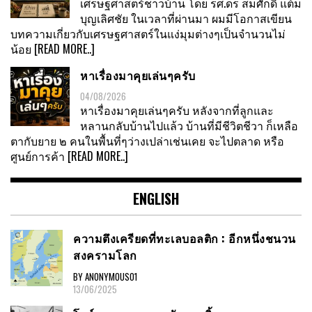
เศรษฐศาสตร์ชาวบ้าน โดย รศ.ดร สมศักดิ์ แต้ม
บุญเลิศชัย ในเวลาที่ผ่านมา ผมมีโอกาสเขียน
บทความเกี่ยวกับเศรษฐศาสตร์ในแง่มุมต่างๆเป็นจำนวนไม่
น้อย
[READ MORE..]
หาเรื่องมาคุยเล่นๆครับ
04/08/2026
หาเรื่องมาคุยเล่นๆครับ หลังจากที่ลูกและ
หลานกลับบ้านไปแล้ว บ้านที่มีชีวิตชีวา ก็เหลือ
ตากับยาย ๒ คนในพื้นที่ๆว่างเปล่าเช่นเคย จะไปตลาด หรือ
ศูนย์การค้า
[READ MORE..]
ENGLISH
ความตึงเครียดที่ทะเลบอลติก : อีกหนึ่งชนวน
สงครามโลก
BY ANONYMOUS01
13/06/2025