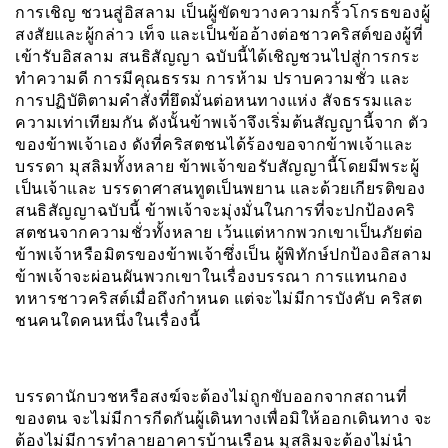
การเชิญ ชวนสู่อิสลาม เป็นผู้ขัดขวางความกริ้วโกรธของผู้
สงสัยและผู้กล่าว เท็จ และเป็นข้ออ้างต่อชาวคริสต์ของผู้ที่
เข้ารับอิสลาม สนธิสัญญา ฉบับนี้ได้เชิญชวนไปสู่การกระ
ทำความดี การมีคุณธรรม การห้าม ปราบความชั่ว และ
การปฏิบัติตามคำสั่งที่ยึดมั่นต่อหนทางแห่ง สัจธรรมและ
ความเท่าเทียมกัน ดังนั้นข้าพเจ้าจึงเริ่มต้นสัญญานี้จาก ตัว
ของข้าพเจ้าเอง ดังที่คริสตชนได้ร้องขอจากข้าพเจ้าและ
บรรดา มุสลิมทั้งหลาย ข้าพเจ้าขอรับสัญญานี้โดยมีพระผู้
เป็นเจ้าและ บรรดาศาสนทูตเป็นพยาน และด้วยเกียรติของ
สนธิสัญญาฉบับนี้ ข้าพเจ้าจะมุ่งมั่นในการที่จะปกป้องคริ
สตชนจากความชั่วทั้งหลาย เว้นแต่หากพวกเขาเป็นภัยต่อ
ข้าพเจ้าหรือมิตรของข้าพเจ้าซึ่งเป็น ผู้พิทักษ์ปกป้องอิสลาม
ข้าพเจ้าจะผ่อนผันพวกเขาในเรื่องบรรณา การแทนกอง
ทหารชาวคริสต์เมื่อถึงกำหนด แต่จะไม่มีการบังคับ คริสต
ชนคนใดคนหนึ่งในเรื่องนี้
บรรดานักบวชหรือสงฆ์จะต้องไม่ถูกขับออกจากสถานที่
ของตน จะไม่มีการกีดกันผู้เดินทางเพื่อมิให้ออกเดินทาง จะ
ต้องไม่มีการทำลายอาคารบ้านเรือน มุสลิมจะต้องไม่นำ