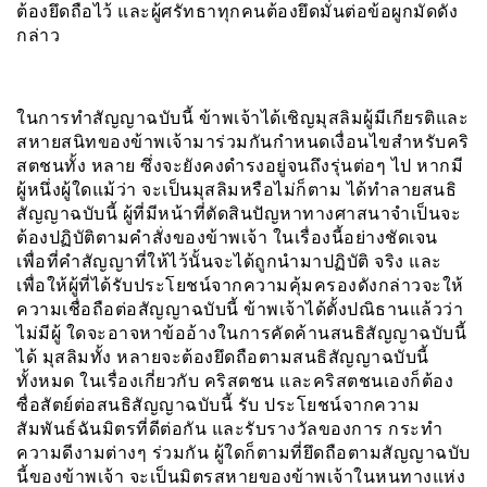
ต้องยึดถือไว้ และผู้ศรัทธาทุกคนต้องยึดมั่นต่อข้อผูกมัดดัง
กล่าว
ในการทำสัญญาฉบับนี้ ข้าพเจ้าได้เชิญมุสลิมผู้มีเกียรติและ
สหายสนิทของข้าพเจ้ามาร่วมกันกำหนดเงื่อนไขสำหรับคริ
สตชนทั้ง หลาย ซึ่งจะยังคงดำรงอยู่จนถึงรุ่นต่อๆ ไป หากมี
ผู้หนึ่งผู้ใดแม้ว่า จะเป็นมุสลิมหรือไม่ก็ตาม ได้ทำลายสนธิ
สัญญาฉบับนี้ ผู้ที่มีหน้าที่ตัดสินปัญหาทางศาสนาจำเป็นจะ
ต้องปฏิบัติตามคำสั่งของข้าพเจ้า ในเรื่องนี้อย่างชัดเจน
เพื่อที่คำสัญญาที่ให้ไว้นั้นจะได้ถูกนำมาปฏิบัติ จริง และ
เพื่อให้ผู้ที่ได้รับประโยชน์จากความคุ้มครองดังกล่าวจะให้
ความเชื่อถือต่อสัญญาฉบับนี้ ข้าพเจ้าได้ตั้งปณิธานแล้วว่า
ไม่มีผู้ ใดจะอาจหาข้ออ้างในการคัดค้านสนธิสัญญาฉบับนี้
ได้ มุสลิมทั้ง หลายจะต้องยึดถือตามสนธิสัญญาฉบับนี้
ทั้งหมด ในเรื่องเกี่ยวกับ คริสตชน และคริสตชนเองก็ต้อง
ซื่อสัตย์ต่อสนธิสัญญาฉบับนี้ รับ ประโยชน์จากความ
สัมพันธ์ฉันมิตรที่ดีต่อกัน และรับรางวัลของการ กระทำ
ความดีงามต่างๆ ร่วมกัน ผู้ใดก็ตามที่ยึดถือตามสัญญาฉบับ
นี้ของข้าพเจ้า จะเป็นมิตรสหายของข้าพเจ้าในหนทางแห่ง