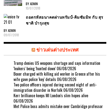
BY ADMIN
10/07/2018
ถอดรหัสอนาคตผ่านทรัมป์-คิมซัมมิท กับ สุร
ชาติ บำรุงสุข
BY ADMIN
09/07/2018
ข่าวเด่นต่างประเทศ
Trump denies US weapons shortage and says information
'leakers' being 'hunted down'
06/08/2026
Boxer charged with killing aid worker in Greece after his
wife gave police 'key' details
06/08/2026
Two police officers injured during second night of anti-
immigration disorder in Norfolk
06/08/2026
Kerr brilliance keeps MI London's slim hopes alive
06/08/2026
Met Police boss admits mistake over Cambridge professor