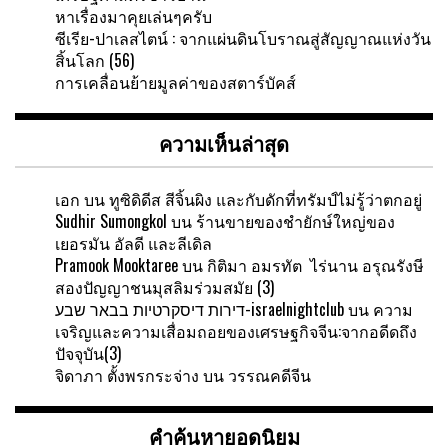
หาเรื่องมาคุยเล่นๆครับ
ซีเรีย-ปาเลสไตน์ : จากแผ่นดินโบราณสู่สัญญาณแห่งวัน
สิ้นโลก (56)
การเคลื่อนย้ายมูลค่าของสตาร์บัคส์
ความเห็นล่าสุด
เอก
บน
ทูซิดิดีส สีจิ้นผิง และกับดักที่ทรัมป์ไม่รู้ว่าตกอยู่
Sudhir Sumongkol
บน
ร้านขายของชำยักษ์ใหญ่ของ
เยอรมัน อัลดี และลีเดิล
Pramook Mooktaree
บน
กิติมา อมรทัต ไร่นาน อรุณรังษี
สองปัญญาชนมุสลิมร่วมสมัย (3)
דירות דיסקרטיות בבאר שבע-israelnightclub
บน
ความ
เจริญและความเสื่อมถอยของเศรษฐกิจจีน:จากอดีดถึง
ปัจจุบัน(3)
จิดาภา ตั้งพรกระจ่าง
บน
วรรณคดีจีน
คำค้นหายอดนิยม