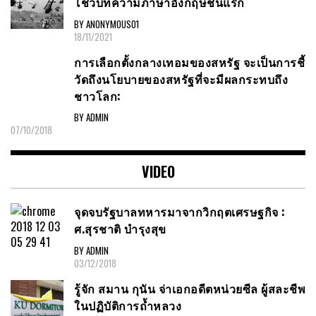
โชว์บทความภาษาอังกฤษชิ้นแรก
BY ANONYMOUS01
18/11/2021
การเลือกตั้งกลางเทอมของสหรัฐ จะเป็นการชี้
วัดถึงนโยบายของสหรัฐที่จะมีผลกระทบถึง
ชาวโลก:
BY ADMIN
07/10/2018
VIDEO
จุดจบรัฐบาลทหารมาจากวิกฤตเศรษฐกิจ :
ศ.สุรชาติ บำรุงสุข
BY ADMIN
03/12/2018
รู้จัก สมาน กุนัน จ่าเอกอดีตหน่วยซีล ผู้สละชีพ
ในปฏิบัติการถ้ำหลวง