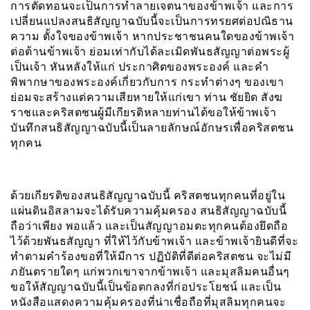
การตัดทอนจะเป็นการทําลายเจตนาของข้าพเจ้า และการ
เปลี่ยนแปลงสนธิสัญญาฉบับนี้จะเป็นการทรยศต่อปณิธาน
ความ ตั้งใจของข้าพเจ้า หากประชาชนคนใดของข้าพเจ้า
ต่อต้านข้าพเจ้า ย่อมเท่ากับได้ละเมิดพันธสัญญาต่อพระผู้
เป็นเจ้า หันหลังให้แก่ ประกาศิตของพระองค์ และคำ
พิพากษาของพระองค์เกี่ยวกับการ กระทำต่างๆ ของเขา
ย่อมจะสร้างแต่ความเสียหายให้แก่เขา ท่าน ชัยยิด สังฆ
ราชและคริสตชนผู้มีเกียรติหลายท่านได้ขอให้ข้าพเจ้า
บันทึกสนธิสัญญาฉบับนี้เป็นลายลักษณ์อักษรเพื่อคริสตชน
ทุกคน
ด้วยเกียรติของสนธิสัญญาฉบับนี้ คริสตชนทุกคนที่อยู่ใน
แผ่นดินอิสลามจะได้รับความคุ้มครอง สนธิสัญญาฉบับนี้
ถือว่าเพียง พอแล้ว และเป็นสัญญาอมตะทุกคนต้องยึดถือ
ไว้ด้วยพันธสัญญา ที่ให้ไว้กับข้าพเจ้า และข้าพเจ้ายินดีที่จะ
ทำตามคำร้องขอที่ให้มีการ ปฏิบัติที่ดีต่อคริสตชน จะไม่มี
ภยันตรายใดๆ แก่พวกเขาจากข้าพเจ้า และมุสลิมคนอื่นๆ
ขอให้สัญญาฉบับนี้เป็นข้อตกลงที่ก่อประโยชน์ และเป็น
หนังสือแสดงความคุ้มครองที่น่าเชื่อถือที่มุสลิมทุกคนจะ