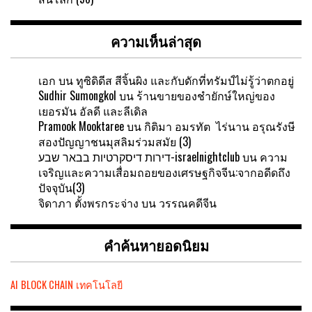
ความเห็นล่าสุด
เอก
บน
ทูซิดิดีส สีจิ้นผิง และกับดักที่ทรัมป์ไม่รู้ว่าตกอยู่
Sudhir Sumongkol
บน
ร้านขายของชำยักษ์ใหญ่ของ
เยอรมัน อัลดี และลีเดิล
Pramook Mooktaree
บน
กิติมา อมรทัต ไร่นาน อรุณรังษี
สองปัญญาชนมุสลิมร่วมสมัย (3)
דירות דיסקרטיות בבאר שבע-israelnightclub
บน
ความ
เจริญและความเสื่อมถอยของเศรษฐกิจจีน:จากอดีดถึง
ปัจจุบัน(3)
จิดาภา ตั้งพรกระจ่าง
บน
วรรณคดีจีน
คำค้นหายอดนิยม
AI
BLOCK CHAIN
เทคโนโลยี