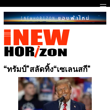
Skip
to
content
ขอบฟ้าใหม่
INEWHORIZON
“ทรัมป์”สลัดทิ้ง“เซเลนสกี”