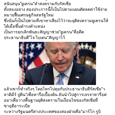
สนับสนุน“ยูเครน”ทำสงครามกับรัสเซีย
ทั้งสองอย่าง สองประการนี้ก็เป็นไปตามแผนตั
ดลดค่าใช้จ่าย
หมายฟื้นเศรษฐกิจสหรัฐใหม่
ซึ่งนั่นก็เป็นไปตามที่เขาหาเสี
ยงไว้ว่าจะยุติสงครามยูเครนให้
ได้เมื่อขึ้นดำรงตำแหน่ง
เป็นการยกเลิกพันธะสัญญาช่วย“ยู
เครน”ที่อดีต
ประธานาธิบดี“โจ ไบเดน”สัญญาไว้
แล้วเขาก็ทำจริงๆ โดยโทรไปคุยกับประธานาธิบดีรั
สเซีย”ว
ลาดิมีร์ ปูติน”เพื่อหารือเบื้องต้น อันนำไปสู่การเจรจาหารือต่
อมาเพื่อวางพื้นฐานยุติ
สงครามในเงื่อนไขของรัสเซียที่
ซาอุดีอาระเบีย
ระหว่างรัฐมนตรีต่
างประเทศของสองฝ่ายคือ”มาร์โก รูบิ