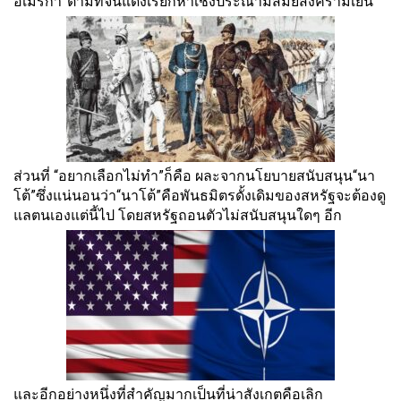
อเมริกา”ตามที่จี
นแดงเรียกหาเชิงประณามสมั
ยสงครามเย็น
ส่วนที่ “อยากเลือกไม่ทำ”ก็คือ ผละจากนโยบายสนับสนุน“นา
โต้”ซึ่
งแน่นอนว่า“นาโต้”คือพันธมิตรดั้
งเดิมของสหรัฐจะต้องดู
แลตนเองแต่นี้ไป โดยสหรัฐถอนตัวไม่สนับสนุนใดๆ อีก
และอีกอย่างหนึ่งที่สำคัญมากเป็
นที่น่าสังเกตคือเลิก