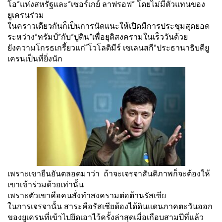
โอ”แห่งสหรัฐและ”เซอร์เกย์ ลาฟรอฟ” โดยไม่มีตัวแทนของ
ยูเครนร่วม
ในคราวเดียวกันก็เป็นการนั
ดแนะให้เปิดมีการประชุมสุ
ดยอด
ระหว่าง”ทรัมป์”กับ”ปูติน”
เพื่อยุติสงครามในเร็ววันด้วย
ยังความโกรธเกรี้ยวแก่“โวโลดิมี
ร์ เซเลนสกี”ประธานาธิบดียู
เครนเป็
นที่ยิ่งนัก
เพราะเขายืนยันตลอดมาว่า ถ้าจะเจรจาสันติภาพก็จะต้องให้
เขาเข้าร่วมด้วยเท่านั้น
เพราะตัวเขาคือคนสั่งทำสงครามต่
อต้านรัสเซีย
ในการเจรจานั้น สาระคือรัสเซียด้องได้ดิ
นแดนภาคตะวันออก
ของยูเครนที่เข้
าไปยึดเอาไว้ครั้งล่าสุดเมื่
อเกือบสามปีที่แล้ว