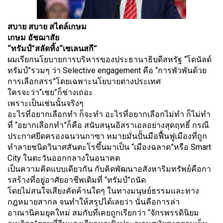
สบาย สบาย สไตล์เกษม
เกษม อัชฌาสัย
“ทรัมป์”สลัดทิ้ง“เซเลนสกี”
ผมเรียกนโยบายการบริ
หารของประธานาธิบดีสหรัฐ “โดนั
ลด์
ทรัมป์”รวมๆ ว่า Selective engagement คือ “การพัวพันด้วย
การเลือกสรร”
โดยเฉพาะนโยบายต่างประเทศ
ใครจะว่า“เชย”ก็ช่างเถอะ
เพราะเป็นเช่นนั้นจริงๆ
อะไรที่อยากเลือกทำ ก็จะทำ อะไรที่อยากเลือกไม่ทำ ก็ไม่ทำ
ที่ “อยากเลือกทำ”ก็คือ สนับสนุนอิสราเอลอย่างสุดฤทธิ์ กรณี
ประกาศยึดครองฉนวนกาซา หมายมั่นปั้นมือฟื้นฟูเมืองที่
ถูก
ทำลายชนิดวินาศสันตะโรขึ้
นมาเป็น “เมืองฉลาด”หรือ Smart
City ในตะวันออกกลางในอนาคต
เป็นความคิดแบบเดียวกัน กับคิดพัฒนาอสังหาริมทรัพย์คื
อกา
รสร้างที่อยู่อาศัยอาชีพเดิ
มที่ “ทรัมป์”ถนัด
โดยไม่สนใจเสียงคัดค้านใดๆ ในทางมนุษย์
ธรรมและทาง
กฎหมายสากล จนทำให้สรุปได้เลยว่า นั่นคือการล่า
อาณานิคมยุคใหม่ สมกับที่เคยถูกเรียกว่า “จั
กรพรรดินิยม