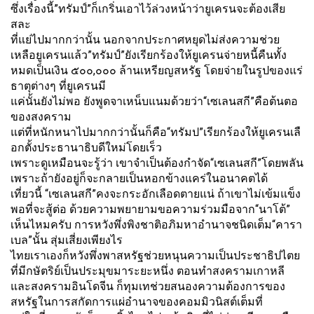
ซึ่งเรื่องนี้”ทรัมป์”ก็เกริ่
นเอาไว้ล่วงหน้าว่ายูเครนจะต้
องเสีย
สละ
ที่แย่ไปมากกว่านั้น นอกจากประกาศหยุดไม่ส่งความช่
วย
เหลือยูเครนแล้ว”ทรัมป์”ยั
งเรียกร้องให้ยูเครนจ่ายหนี้คื
นทั้ง
หมดเป็นเงิน ๕๐๐,๐๐๐ ล้านเหรียญสหรัฐ โดยจ่ายในรูปของแร่
ธาตุต่างๆ ที่ยูเครนมี
แค่นั้นยังไม่พอ ยังพูดจาเหน็บแนมด้วยว่า“เซเลนสกี”คือต้นตอ
ของสงคราม
แต่ที่หนักหนาไปมากกว่านั้นก็คื
อ“ทรัมป”เรียกร้องให้ยูเครนเลื
อกตั้งประธานาธิบดีใหม่โดยเร็ว
เพราะดูเหมือนจะรู้ว่า เขาจำเป็นต้องกำจัด“เซเลนสกี”
โดยพลัน
เพราะถ้ายังอยู่ก็จะกลายเป็
นหอกข้างแคร่ในอนาคตได้
เที่ยวนี้ “เซเลนสกี”คงจะกระอักเลื
อดตายแน่ ถ้าเขาไม่เข้มแข็ง
พอที่จะสู้ต่อ ด้วยความพยายามขอความร่วมมื
อจาก“นาโต้”
เห็นไหมครับ การหวังพึ่งพิงชาติอภิ
มหาอำนาจชนิดเต็ม“คารา
เบล”นั้น สุ่มเสี่ยงเพียงไร
ไทยเราเองก็หวังพึ่งพาสหรัฐช่
วยหนุนความเป็นประชาธิปไตย
ที่มี
กษัตริย์เป็นประมุขมาระยะหนึ่ง ตอนทำสงครามเกาหลี
และสงครามอิ
นโดจีน ก็ทุมเทช่วยสนองความต้
องการของ
สหรัฐในการสกัดการแผ่
อำนาจของคอมมิวนิสต์เต็มที่