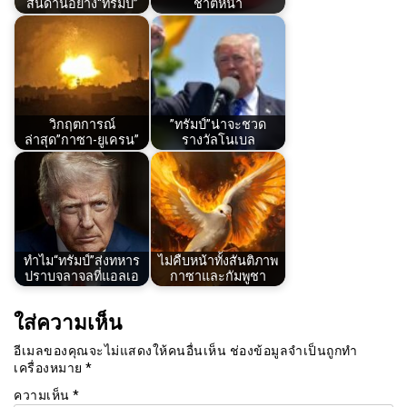
สันดานอย่าง“ทรัมป์”
ชาติหน้า
วิกฤตการณ์
”ทรัมป์”น่าจะชวด
ล่าสุด”กาซา-ยูเครน”
รางวัลโนเบล
ทำไม“ทรัมป์”ส่งทหาร
ไม่คืบหน้าทั้งสันติภาพ
ปราบจลาจลที่แอลเอ
กาซาและกัมพูชา
ใส่ความเห็น
อีเมลของคุณจะไม่แสดงให้คนอื่นเห็น
ช่องข้อมูลจำเป็นถูกทำ
เครื่องหมาย
*
ความเห็น
*