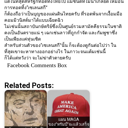
แต่ในที่สุดสหรัฐก็ทอดทิ้งไทยไป แม้ชนิดที่ไม่น่าเกลียด เหมือน
การทอดทิ้ง“เซเลนสกี”
ก็ต้องถือว่าเป็นบุญของแผ่นดิ
นไทยครับ ที่รอดพ้นจากเงื้อมมือ
คอมมิวนิ
สต์มาได้แบบเฉียดฉิว
ไม่เช่นนั้นสถาบันกษัตริย์ซึ่
งเป็นศูนย์รวมสามัคคีธรรมในชาติ
คงเป็นอันตรายแน่ ๆ เฉกเช่นลาวที่ถูกกำจัด และกัมพูชาซึ่ง
เป็นเพียงแค่หุ่
นเชิด
สำหรับส่วนตัวของ“เซเลนสกี”นั้น ก็จะต้องดูกันต่อไปว่า ใน
ที่สุดเขาจะหาทางออกอย่างไร ในภาวะจนแต้มเช่นนี้
ก็ได้แต่หวังว่า จะไม่ฆ่าตัวตายครับ
Facebook Comments Box
Related Posts:
แผน MAGA
ของ”ทรัมป์”จะแล้วเสร็จ