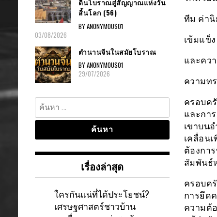
ดินโบราณสู่สัญญาณแห่งวัน
สิ้นโลก (56)
ทีม ค่าน
BY ANONYMOUS01
03/08/2026
เข้มแข็
ตำนานจีนในสมัยโบราณ
และควา
BY ANONYMOUS01
29/07/2026
ความทรง
ค้นหา
ครอบครั
สำหรับ:
และการม
เขาบนอำ
เคลื่อน
ต้องการ
สัมพันธ
เรื่องล่าสุด
ครอบครั
ใครกันแน่ที่ได้ประโยชน์?
การยึดค
เศรษฐศาสตร์ชาวบ้าน
ความต้อง