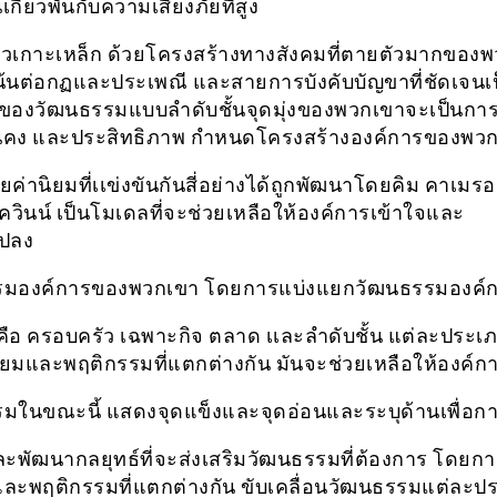
เกี่ยวพันกับความเสี่ยงภัยที่สูง
วเกาะเหล็ก ด้วยโครงสร้างทางสังคมที่ตายตัวมากของ
เน้นต่อกฏและประเพณี และสายการบังคับบัญขาที่ชัดเจนเ
งของวัฒนธรรมแบบลำดับชั้นจุดมุ่งของพวกเขาจะเป็นกา
นคง และประสิทธิภาพ กำหนดโครงสร้างองค์การของพว
ยค่านิยมที่เเข่งขันกันสี่อย่างได้ถูกพัฒนาโดยคิม คาเมร
ควินน์ เป็นโมเดลที่จะช่วยเหลือให้องค์การเข้าใจและ
แปลง
มองค์การของพวกเขา โดยการแบ่งแยกวัฒนธรรมองค์การ
ือ ครอบครัว เฉพาะกิจ ตลาด เเละลำดับชั้น แต่ละประเภ
นิยมและพฤติกรรมที่แตกต่างกัน มันจะช่วยเหลือให้องค์ก
มในขณะนี้ แสดงจุดแข็งและจุดอ่อนและระบุด้านเพื่อกา
ะพัฒนากลยุทธ์ที่จะส่งเสริมวัฒนธรรมที่ต้องการ โดยก
และพฤติกรรมที่แตกต่างกัน ขับเคลื่อนวัฒนธรรมแต่ละป