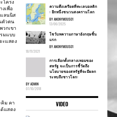
ละโครง
ความตึงเครียดที่ทะเลบอลติก
งเพื่อ
: อีกหนึ่งชนวนสงครามโลก
 แลนนิส
BY ANONYMOUS01
็นตัวตน
13/06/2025
งพวกเขา
โชว์บทความภาษาอังกฤษชิ้น
ธรรมแบบ
แรก
 จะแสดง
BY ANONYMOUS01
18/11/2021
การเลือกตั้งกลางเทอมของ
สหรัฐ จะเป็นการชี้วัดถึง
นโยบายของสหรัฐที่จะมีผลก
ระทบถึงชาวโลก:
BY ADMIN
07/10/2018
ะคิม คา
VIDEO
ได้แสดง