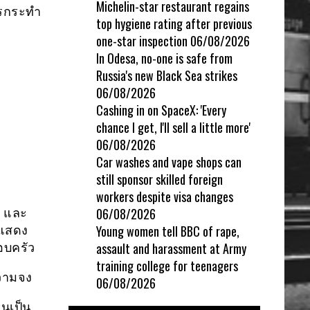
Michelin-star restaurant regains
ารกระทำ
top hygiene rating after previous
one-star inspection
06/08/2026
In Odesa, no-one is safe from
Russia's new Black Sea strikes
06/08/2026
Cashing in on SpaceX: 'Every
chance I get, I'll sell a little more'
06/08/2026
Car washes and vape shops can
still sponsor skilled foreign
workers despite visa changes
06/08/2026
ม และ
Young women tell BBC of rape,
ะแสดง
assault and harassment at Army
อบครัว
training college for teenagers
วามจง
06/08/2026
นเป็น