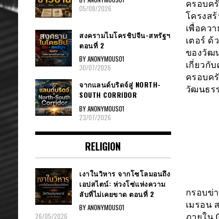
ครอบครั
05/08/2026
โครงสร้
เพื่อคว
สงครามไมโครชิปจีน-สหรัฐฯ
เตอร์ ด้
ตอนที่ 2
ของวัฒน
BY ANONYMOUS01
เกี่ยวก
30/07/2026
ครอบครั
จากแลนด์บริดจ์สู่ NORTH-
วัฒนธรร
SOUTH CORRIDOR
BY ANONYMOUS01
23/07/2026
RELIGION
เงาในวิหาร จากโซโลมอนถึง
เอปสไตน์: ห่วงโซ่แห่งความ
กรอบข่าย
ลับที่ไม่เคยขาด ตอนที่ 2
เมรอน ส
BY ANONYMOUS01
26/05/2026
ภายใน G