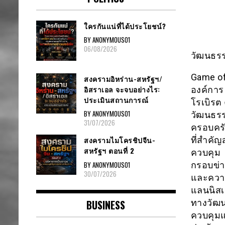
ใครกันแน่ที่ได้ประโยชน์?
BY ANONYMOUS01
06/08/2026
วัฒนธรร
Game of
สงครามอิหร่าน-สหรัฐฯ/
อิสราเอล จะจบอย่างไร:
องค์การ
ประเมินสถานการณ์
โรเบิรต
BY ANONYMOUS01
วัฒนธรร
31/07/2026
ครอบครั
ที่สำคั
สงครามไมโครชิปจีน-
สหรัฐฯ ตอนที่ 2
ควบคุม
BY ANONYMOUS01
กรอบข่าย
30/07/2026
และความ
แลนนิสเ
ทางวัฒน
BUSINESS
ควบคุมแ