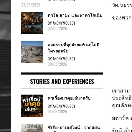
วัฒนธรร
27/05/2026
ดาไล ลามะ และพาตาโกเนีย
ของพวกเ
BY ANONYMOUS01
02/05/2026
สงครามที่ทุกฝ่ายแพ้ แต่ไม่มี
ใครยอมรับ
BY ANONYMOUS01
28/03/2026
STORIES AND EXPERIENCES
เราสามา
หาเรื่องมาคุยเล่นๆครับ
ประสิทธ
คุณลักษ
BY ANONYMOUS01
04/08/2026
สตาร์ค 
ซีเรีย-ปาเลสไตน์ : จากแผ่น
รักดี เ