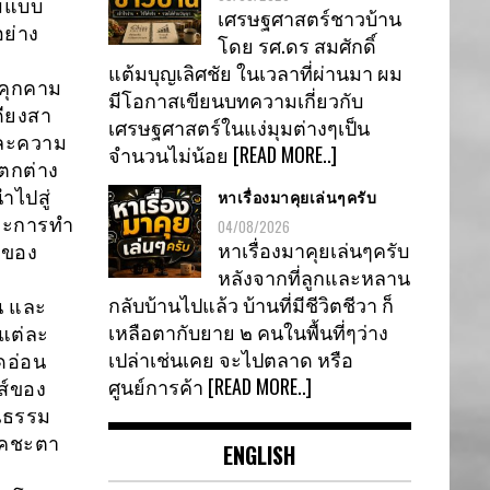
รมแบบ
เศรษฐศาสตร์ชาวบ้าน
อย่าง
โดย รศ.ดร สมศักดิ์
แต้มบุญเลิศชัย ในเวลาที่ผ่านมา ผม
รคุกคาม
มีโอกาสเขียนบทความเกี่ยวกับ
ดียงสา
เศรษฐศาสตร์ในแง่มุมต่างๆเป็น
และความ
จำนวนไม่น้อย
[READ MORE..]
ตกต่าง
หาเรื่องมาคุยเล่นๆครับ
ำไปสู่
และการทำ
04/08/2026
หาเรื่องมาคุยเล่นๆครับ
กของ
หลังจากที่ลูกและหลาน
กลับบ้านไปแล้ว บ้านที่มีชีวิตชีวา ก็
น และ
เหลือตากับยาย ๒ คนในพื้นที่ๆว่าง
แต่ละ
เปล่าเช่นเคย จะไปตลาด หรือ
ดอ่อน
ศูนย์การค้า
[READ MORE..]
ส์ของ
ฒนธรรม
ชคชะตา
ENGLISH