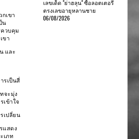
เลขเด็ด "ย่าฮลุน" ซื้อลอตเตอรี่
ตรงเลขอายุหลานชาย
พวกเขา
06/08/2026
ป็น
รควบคุม
กเขา
อน และ
เป็นสี่
ทจะมุ่ง
ารเข้าใจ
รเปลี่ยน
ารแสดง
ระเภท