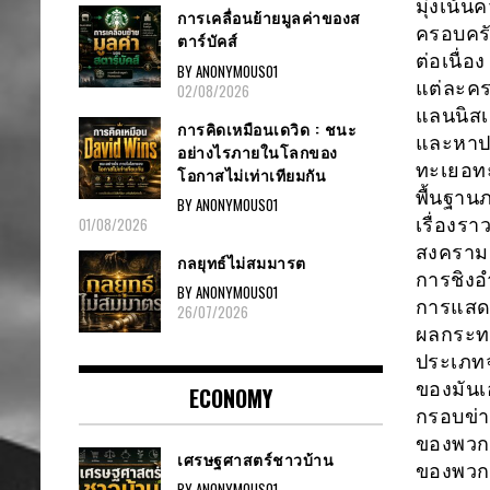
มุ่งเน้
การเคลื่อนย้ายมูลค่าของส
ครอบครัว
ตาร์บัคส์
ต่อเนื่
BY ANONYMOUS01
แต่ละคร
02/08/2026
แลนนิสเ
การคิดเหมือนเดวิด : ชนะ
และหาป
อย่างไรภายในโลกของ
ทะเยอท
โอกาสไม่เท่าเทียมกัน
พื้นฐาน
BY ANONYMOUS01
เรื่องร
01/08/2026
สงคราม 
กลยุทธ์ไม่สมมารต
การชิงอ
BY ANONYMOUS01
การแสดง
26/07/2026
ผลกระทบ
ประเภทจ
ของมันเ
ECONOMY
กรอบข่า
ของพวกเ
เศรษฐศาสตร์ชาวบ้าน
ของพวก
BY ANONYMOUS01