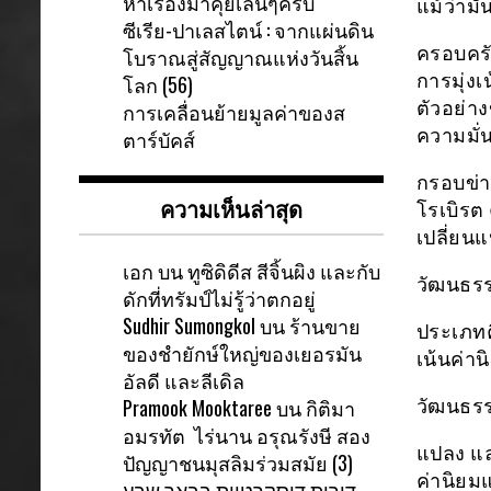
หาเรื่องมาคุยเล่นๆครับ
แม้ว่ามัน
ซีเรีย-ปาเลสไตน์ : จากแผ่นดิน
ครอบครั
โบราณสู่สัญญาณแห่งวันสิ้น
การมุ่ง
โลก (56)
ตัวอย่า
การเคลื่อนย้ายมูลค่าของส
ความมั่
ตาร์บัคส์
กรอบข่า
ความเห็นล่าสุด
โรเบิรต 
เปลี่ยน
เอก
บน
ทูซิดิดีส สีจิ้นผิง และกับ
วัฒนธรร
ดักที่ทรัมป์ไม่รู้ว่าตกอยู่
Sudhir Sumongkol
บน
ร้านขาย
ประเภทค
ของชำยักษ์ใหญ่ของเยอรมัน
เน้นค่า
อัลดี และลีเดิล
Pramook Mooktaree
บน
กิติมา
วัฒนธรร
อมรทัต ไร่นาน อรุณรังษี สอง
แปลง แล
ปัญญาชนมุสลิมร่วมสมัย (3)
ค่านิยม
דירות דיסקרטיות בבאר שבע-