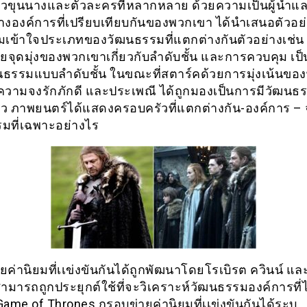
วขุนนางและตัวละครที่หลากหลาย ด้วยความเป็นผู้นำแ
างองค์การที่เปรียบเทียบกันของพวกเขา ได้นำเสนอตัวอย่า
ามเข้าใจประเภทของวัฒนธรรมที่แตกต่างกันตัวอย่างเช่น
วยจุดมุ่งของพวกเขาเกี่ยวกับลำดับชั้น และการควบคุม เป
ธรรมแบบลำดับชั้น ในขณะที่สตาร์คด้วยการมุ่งเน้นขอ
ับความจงรักภักดี และประเพณี ได้ถูกมองเป็นการมีวัฒน
ว ภาพยนตร์ได้แสดงครอบครัวที่แตกต่างกัน-องค์การ –
มที่เฉพาะอย่างไร
ค่านิยมที่เเข่งขันกันได้ถูกพัฒนาโดยโรเบิรต ควินน์ แล
ามารถถูกประยุกต์ใช้ที่จะวิเคราะห์วัฒนธรรมองค์การที่
ame of Thrones กรอบข่ายค่านิยมที่เเข่งขันกันได้ระบุ