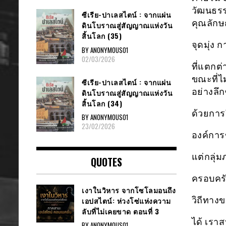
วัฒนธรร
ซีเรีย​-ปาเลสไตน์​ : จากแผ่น
คุณลักษ
ดินโบราณสู่สัญญาณ​แห่งวัน
สิ้นโลก​ (35)
จุดมุ่ง
BY ANONYMOUS01
02/03/2026
ที่แตกต
ขณะที่ไม
ซีเรีย​-ปาเลสไตน์​ : จากแผ่น
อย่างลึก
ดินโบราณสู่สัญญาณ​แห่งวัน
สิ้นโลก​ (34)
ด้วยการ
BY ANONYMOUS01
23/02/2026
องค์การ
แต่กลุ่
QUOTES
ครอบครัว
เงาในวิหาร จากโซโลมอนถึง
วิถีทาง
เอปสไตน์: ห่วงโซ่แห่งความ
ลับที่ไม่เคยขาด ตอนที่ 3
ได้ เรา
BY ANONYMOUS01