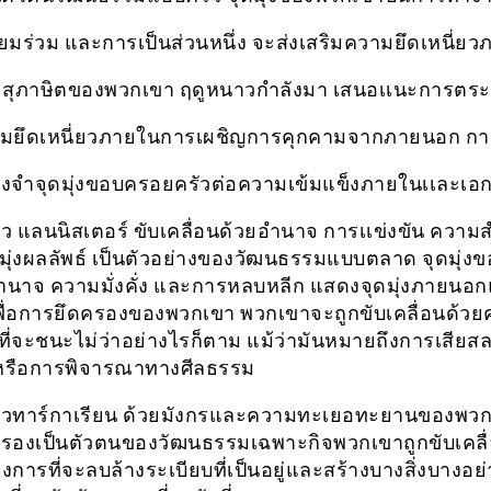
ิยมร่วม และการเป็นส่วนหนึ่ง จะส่งเสริมความยึดเหนี่ยวภ
ง สุภาษิตของพวกเขา ฤดูหนาวกำลังมา เสนอเเนะการตระ
มยึดเหนี่ยวภายในการเผชิญการคุกคามจากภายนอก กา
จำจุดมุ่งขอบครอยครัวต่อความเข้มแข็งภายในเเละเอ
ว แลนนิสเตอร์ ขับเคลื่อนด้วยอำนาจ การเเข่งขัน ความส
ุ่งผลลัพธ์ เป็นตัวอย่างของวัฒนธรรมแบบตลาด จุดมุ่ง
นาจ ความมั่งคั่ง และการหลบหลีก แสดงจุดมุ่งภายนอก
เพื่อการยึดครองของพวกเขา พวกเขาจะถูกขับเคลื่อนด้ว
ที่จะชนะไม่ว่าอย่างไรก็ตาม แม้ว่ามันหมายถึงการเสีย
์หรือการพิจารณาทางศีลธรรม
วทาร์กาเรียน ด้วยมังกรและความทะเยอทะยานของพวกเ
รองเป็นตัวตนของวัฒนธรรมเฉพาะกิจพวกเขาถูกขับเคลื่
การที่จะลบล้างระเบียบที่เป็นอยู่และสร้างบางสิ่งบางอย่