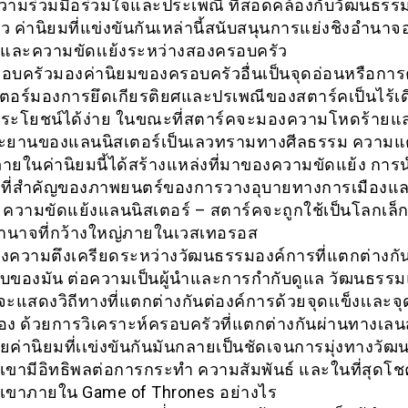
นความร่วมมือร่วมใจและประเพณี ที่สอดคล้องกับวัฒนธร
 ค่านิยมที่แข่งขันกันเหล่านี้สนับสนุนการแย่งชิงอำนาจ
อง และความขัดเเย้งระหว่างสองครอบครัว
อบครัวมองค่านิยมของครอบครัวอื่นเป็นจุดอ่อนหรือกา
ตอร์มองการยึดเกียรติยศและปรเพณีของสตาร์คเป็นไร้เ
ระโยชน์ได้ง่าย ในขณะที่สตาร์คจะมองความโหดร้าย
ะยานของแลนนิสเตอร์เป็นเลวทรามทางศีลธรรม ความแ
ภายในค่านิยมนี้ได้สร้างแหล่งที่มาของความขัดแย้ง การน
าวที่สำคัญของภาพยนตร์ของการวางอุบายทางการเมือง
ความขัดแย้งแลนนิสเตอร์ – สตาร์คจะถูกใช้เป็นโลกเล็
ำนาจที่กว้างใหญ่ภายในเวสเทอรอส
ความตึงเครียดระหว่างวัฒนธรรมองค์การที่แตกต่างกั
ของมัน ต่อความเป็นผู้นำและการกำกับดูแล วัฒนธรรม
ะแสดงวิถีทางที่แตกต่างกันต่องค์การด้วยจุดเเข็งเเละจุ
อง ด้วยการวิเคราะห์ครอบครัวที่แตกต่างกันผ่านทางเลน
ยค่านิยมที่เเข่งขันกันมันกลายเป็นชัดเจนการมุ่งทางวั
ขามีอิทธิพลต่อการกระทำ ความสัมพันธ์ และในที่สุดโ
เขาภายใน Game of Thrones อย่างไร