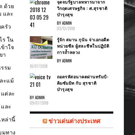
จุดจบรัฐบาลทหารมาจาก
ด ด้วย
วิกฤตเศรษฐกิจ : ศ.สุรชาติ
ม และ
บำรุงสุข
BY ADMIN
บครัว
03/12/2018
รู้จัก สมาน กุนัน จ่าเอกอดีต
ไร ใน
หน่วยซีล ผู้สละชีพในปฏิบัติ
เข้าใจ
การถ้ำหลวง
เขา
BY ADMIN
10/07/2018
ธรรม
ถอดรหัสอนาคตผ่านทรัมป์-
ละแม้
คิมซัมมิท กับ สุรชาติ
บำรุงสุข
 แต่ละ
BY ADMIN
09/07/2018
ำ และ
ข่าวเด่นต่างประเทศ
ล่านี้
ิยมทาง