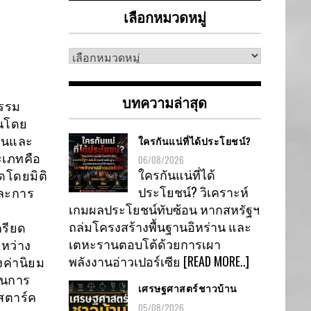
เลือกหมวดหมู่
เลือก
หมวด
หมู่
บทความล่าสุด
ธรรม
ันโดย
ใครกันแน่ที่ได้ประโยชน์?
กันและ
ะเภทคือ
06/08/2026
ใครกันแน่ที่ได้
ดโดยมิติ
ประโยชน์? วิเคราะห์
และการ
เกมผลประโยชน์ทับซ้อน หากสหรัฐฯ
ถล่มโครงสร้างพื้นฐานอิหร่าน และ
ครียด
เตหะรานตอบโต้ด้วยการเผา
หว่าง
พลังงานอ่าวเปอร์เซีย
[READ MORE..]
ค่านิยม
บนการ
เศรษฐศาสตร์ชาวบ้าน
สตาร์ค
05/08/2026