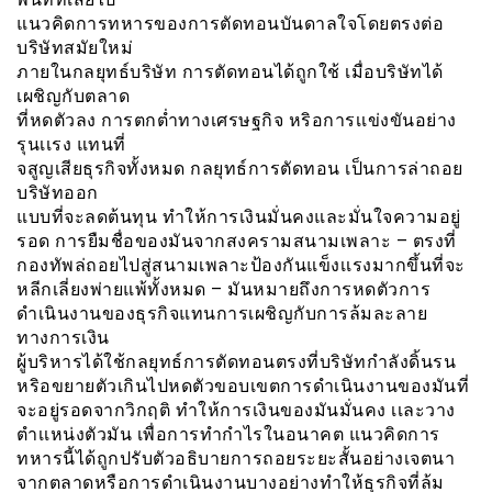
แนวคิดการทหารของการตัดทอนบันดาลใจโดยตรงต่อ
บริษัทสมัยใหม่
ภายในกลยุทธ์บริษัท การตัดทอนได้ถูกใช้ เมื่อบริษัทได้
เผชิญกับตลาด
ที่หดตัวลง การตกต่ำทางเศรษฐกิจ หริอการเเข่งขันอย่าง
รุนเเรง แทนที่
จสูญเสียธุรกิจทั้งหมด กลยุทธ์การตัดทอน เป็นการล่าถอย
บริษัทออก
แบบที่จะลดต้นทุน ทำให้การเงินมั่นคงและมั่นใจความอยู่
รอด การยืมชื่อของมันจากสงครามสนามเพลาะ – ตรงที่
กองทัพล่ถอยไปสู่สนามเพลาะป้องกันแข็งเเรงมากขึ้นที่จะ
หลีกเลี่ยงพ่ายแพ้ทั้งหมด – มันหมายถึงการหดตัวการ
ดำเนินงานของธุรกิจแทนการเผชิญกับการล้มละลาย
ทางการเงิน
ผู้บริหารได้ใช้กลยุทธ์การตัดทอนตรงที่บริษัทกำลังดิ้นรน
หริอขยายตัวเกินไปหดตัวขอบเขตการดำเนินงานของมันที่
จะอยู่รอดจากวิกฤติ ทำให้การเงินของมันมั่นคง เเละวาง
ตำเเหน่งตัวมัน เพื่อการทำกำไรในอนาคต แนวคิดการ
ทหารนี้ได้ถูกปรับตัวอธิบายการถอยระยะสั้นอย่างเจตนา
จากตลาดหรือการดำเนินงานบางอย่างทำให้ธุรกิจที่ล้ม