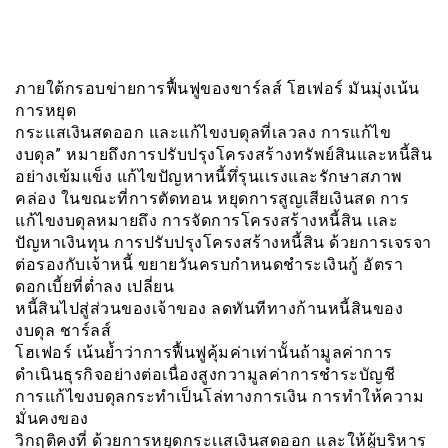
ภายใต้กรอบข่ายการฟื้นฟูของขาร์ลส์ โฮเฟอร์ มันมุ่งเน้น
การหยุด
กระเเสเงินสดออก และแก้ไขงบดุลที่เลวลง การแก้ไข
งบดุล” หมายถึงการปรับปรุงโครงสร้างทรัพย์สินและหนี้สิน
อย่างเข้มแข็ง แก้ไขปัญหาหนี้ทึ่รุนเเรงและรักษาสภาพ
คล่อง ในขณะที่การตัดทอน หยุดการสูญเสียเงินสด การ
แก้ไขงบดุลหมายถึง การจัดการโครงสร้างหนี้สิน เเละ
ปัญหาเงินทุน การปรับปรุงโครงสร้างหนี้สิน ด้วยการเจรจา
ต่อรองกับเจ้าหนี้ ขยายวันครบกำหนดชำระเงินกู้ อัตรา
ดอกเบี้ยที่ต่ำลง เปลี่ยน
หนี้สินไปสู่ส่วนของเจ้าของ ลดทันทีทางก้านหนี้สินของ
งบดุล ชาร์ลส์
โฮเฟอร์ เน้นย้ำว่าการฟื้นฟูคุ้มค่าเท่านั้นถ้ามูลค่าการ
ดำเนินธุรกิจอย่างต่อเนื่องสูงกวามูลค่าการชำระบัญชี
การแก้ไขงบดุลกระทำเป็นโล่ทางการเงิน การทำให้ความ
มั่นคงของ
วิกฤติคงที่ ด้วยการหยุดกระเเสเงินสดออก และให้ผู้บริหาร