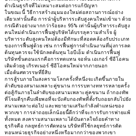
ดำเนินธุรกิจที่ไม่เหมาะสมต่อการแก้ปัญหา
ในขณะนี้ วิธีการสร้างมุมมองใหม่ต่อสถานการณ์อย่าง
เดียวเท่านั้นคือ การนำผู้บริหารระดับสูงคนใหม่เข้ามา ด้วย
กรณีตัวอย่างมากกว่าร้อยละ 95% เท่านั้นผู้บริหารระดับสูง
คนใหม่ดำเนินการฟื้นฟูบริษัทได้บรรลุความสำเร็จ ผู้
บริหารระดับสูงคนใหม่ต้องมีทักษะที่สอดคล้องกับประเภท
ของการฟื้นฟูด้วย เช่น การฟื้นฟูการดำเนินงานที่มุ่งการลด
ต้นทุนควรจะใช้นักลดต้นทุน ไอบีเอ็ม ดำเนินการฟื้นฟู
บริษัทขั้นตอนแรกคือการทดแทน จอห์น เอเกอร์ ซีอีโอคน
เดิมด้วยลู เกิรทเนอร์ ซีอีโอคนใหม่จากภายนอก
เมื่อต้นศตวรรษที่ยี่สิบ
การสู้รบภายในสงครามโลกครั้งที่หนึ่งจะเกิดขึ้นภายใน
ลำดับของสนามเพลาะคู่ขนาน การรบทางทหารหลายครั้ง
ต่อสู้กันภายในลำดับของสนามเพลาะคู่คขนาน ถ้ากองทัพ
ที่โจมตีรุกคืบเพียพอที่จะบังคับกองทัพที่ตั้งรับถอยกลับไปยัง
สนามเพลาะต่อไป และพยายามเสริมกำลังตำแหน่งของ
พวกเขา การล่าถอยเล็กน้อยนี้ดีกว่าที่จะการรับการพ่ายแพ้
ทั้งหมด สงครามสนามเพลาะได้บันดาลใจถ้อยคำทาง
ธุรกิจคือ กลยุทธ์การตัดทอน บริษัทที่ใช้กลยุทธ์การตัด
ทอนหน่วยธุรกิจอย่างหนึ่งหรือมากกว่าของพวกเขา