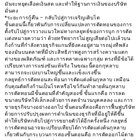
มันจะหยุดเลือดเงินสด และทำให้ฐานการเงินของบริษัท
มั่นคง
*ระยะการกู้คืน – กลับไปสู่การเจริญเติบโต
ขัันตอนนี้เกี่ยวพันกับการเปลี่ยนแปลงการตัดทอนของการ
ตั้งรับไปสู่การวางเเนวใหม่ทางกลยุทธ์ของการบุก การตัด
เเต่งหมายความว่า ด้วยทรัพยากรไม่สูญเสียต่อไปเเล้วบน
กิ่งก้านที่กำลังตายธุรกิจแกนที่ยังคงอยู่สามารถมุ่งทีพลัง
ของมันบนตลาดที่มีประสิทธิภาพสูงการสร้างความแตก
ต่างของผลิตภัณฑ์ และการตลาดเฉพาะกลุ่ม ตรงที่มีข้อได้
เปรียบทางการแข่งขันแท้จริง ในขณะนี้ดอกกุหลาบ
สามารถจะเบ่งบานใหญ่ขึ้นและเเข็งเเรงขึ้น
กลยุทธ์การตัดทอนสะท้อนการตัดแต่งต้นกุหลาบ เหมือน
กับคุณตัดกิ่งก้านเป็นโรคหรือไขว้กันทำลายต้นกุหลาบ
การตัดทอนมีขั้นตอนที่สำคัญสองขั้ ขั้นแรกคือ การลด
ขนาดบริษัทให้เล็กลงด้วยการลดจำนวนบุคคลลง และการ
ขายธุรกิจบางอย่างออกไป ขั้นตอนที่สองคือการฟื้นฟูบริษัท
ด้วยการปรับปรุงผลการดำเนินของธุรกิจที่มีอยู่ให้ดีขึ้น
ทำให้บริษัทกลับไปสู่การขยายตัวได้อีกครั้งหนึ่ง กลยุทธ์
การตัดทอนอาจจะเปรียบเทียบได้การตัดแต่งต้นกุหลาบ
เกี่ยวพันกับกระบวนการสองขัันตอนคือ การตัดออกไม้ตาย