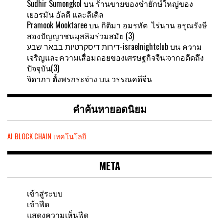
Sudhir Sumongkol
บน
ร้านขายของชำยักษ์ใหญ่ของ
เยอรมัน อัลดี และลีเดิล
Pramook Mooktaree
บน
กิติมา อมรทัต ไร่นาน อรุณรังษี
สองปัญญาชนมุสลิมร่วมสมัย (3)
דירות דיסקרטיות בבאר שבע-israelnightclub
บน
ความ
เจริญและความเสื่อมถอยของเศรษฐกิจจีน:จากอดีดถึง
ปัจจุบัน(3)
จิดาภา ตั้งพรกระจ่าง
บน
วรรณคดีจีน
คำค้นหายอดนิยม
AI
BLOCK CHAIN
เทคโนโลยี
META
เข้าสู่ระบบ
เข้าฟีด
แสดงความเห็นฟีด