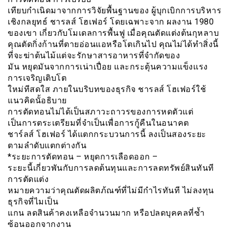
เทียบกำเนิดมาจากการวิจัยพื้นฐานของ ผู้บุกเบิกการบริหาร
เชิงกลยุทธ์ ชารลส์ โฮเฟอร์ โดยเฉพาะจาก ผลงาน 1980
ของเขา เกี่ยวกับโมเดลการพื้นฟู เมื่อคุณตัดแต่งต้นกุหลาบ
คุณตัดกิ่งก้านที่ตายอ่อนแอหรือโตเกินไป คุณไม่ได้ทำสิ่งนี้
ที่จะฆ่าต้นไม้แต่จะรักษาสารอาหารที่จำกัดของ
มัน หยุดมันจากการเน่าเปื่อย และกระตุ้นความแข็งเเรง
การเจริญเติบโต
ใหม่ทีสดใส ภายในบริบทของธุรกิจ ชารลส์ โฮเฟอร์ใช้
แนวคิดนั้อธิบาย
การตัดทอนไม่ได้เป็นสภาวะถาวรของการหดตัวแต่
เป็นการตระเตรียมที่จำเป็นเพื่อการกู้คืนในอนาคต
ชาร์ลส์ โฮเฟอร์ ได้แตกกระบวนการนี้ ลงเป็นสองระยะ
ตามลำดับแตกต่างกัน
*ระยะการตัดทอน – หยุดการเลือดออก –
ระยะนี้เกี่ยวพันกับการลดต้นทุนและการลดทรัพย์สินทันที
การตัดแต่ง
หมายความว่าคุณตัดผลิตภ้ณฑ์ที่ไม่มีกำไรทันที ไม่ลงทุน
ธุรกิจที่ไมเป็น
แกน ลดสินค้าคงเหลือจำนวนมาก หรือปลดบุคคลที่ซ้ำ
ซ้อนออกจากงาน