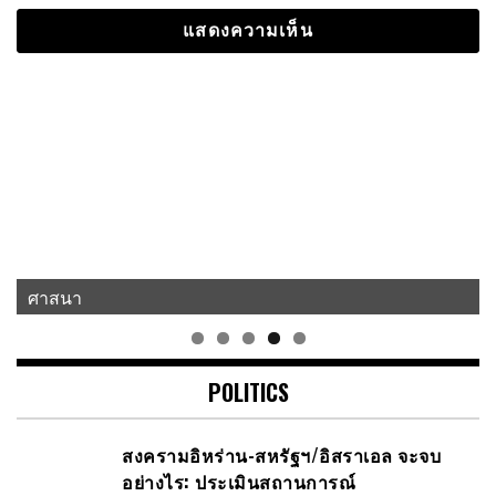
ศาสนา
แนวคิด-คำคม
POLITICS
สงครามอิหร่าน-สหรัฐฯ/อิสราเอล จะจบ
อย่างไร: ประเมินสถานการณ์