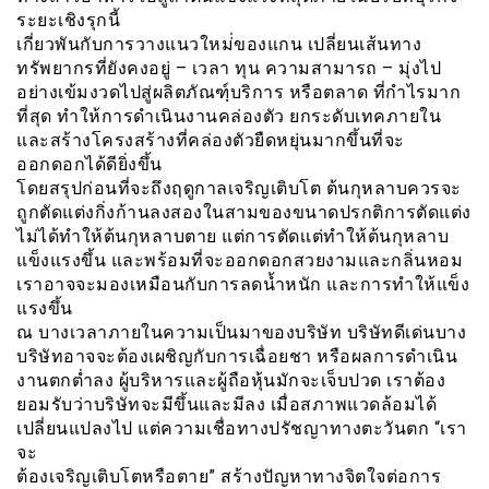
ระยะเชิงรุกนี้
เกี่ยวพันกับการวางแนวใหม่่ของแกน เปลี่ยนเส้นทาง
ทรัพยากรที่ยังคงอยู่ – เวลา ทุน ความสามารถ – มุ่งไป
อย่างเข้มงวดไปสู่ผลิตภัณฑฺ์บริการ หรือตลาด ที่กำไรมาก
ที่สุด ทำให้การดำเนินงานคล่องตัว ยกระดับเทคภายใน
และสร้างโครงสร้างที่คล่องตัวยืดหยุ่นมากขึ้นที่จะ
ออกดอกได้ดียิ่งขึ้น
โดยสรุปก่อนที่จะถึงฤดูกาลเจริญเติบโต ต้นกุหลาบควรจะ
ถูกตัดแต่งกิ่งก้านลงสองในสามของขนาดปรกติการตัดแต่ง
ไม่ได้ทำให้ต้นกุหลาบตาย แต่การตัดเเต่ทำให้ต้นกุหลาบ
แข็งแรงขึ้น และพร้อมที่จะออกดอกสวยงามและกลิ่นหอม
เราอาจจะมองเหมือนกับการลดน้ำหนัก และการทำให้แข็ง
แรงขึ้น
ณ บางเวลาภายในความเป็นมาของบริษัท บริษัทดีเด่นบาง
บริษัทอาจจะต้องเผชิญกับการเฉื่อยชา หรือผลการดำเนิน
งานตกต่ำลง ผู้บริหารและผู้ถือหุ้นมักจะเจ็บปวด เราต้อง
ยอมรับว่าบริษัทจะมีขึ้นและมีลง เมื่อสภาพแวดล้อมได้
เปลี่ยนแปลงไป แต่ความเชื่อทางปรัชญาทางตะวันตก “เรา
จะ
ต้องเจริญเติบโตหรือตาย” สร้างปัญหาทางจิตใจต่อการ