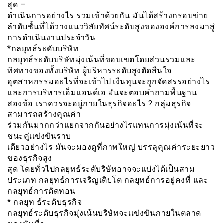
สุด –
ดำเนินการอย่างไร รวมเข้าด้วยกัน มันได้สร้างกรอบข่าย
ลำดับชั้นที่ได้วางแนววิสัยทัศน์ระดับสูงขององค์การลงมาสู่
การดำเนินงานประจำวัน
*กลยุทธ์ระดับบริษัท
กลยุทธ์ระดับบริษัทมุ่งเน้นที่ขอบเขตโดยส่วนรวมและ
ทิศทางของทั้งบริษัท ผู้บริหารระดับสูงตัดสืนใจ
อุตสาหกรรมอะไรที่จะเข้าไป เงืนทุนจะถูกจัดสรรอย่างไร
และการบริหารเอ็มแอนด์เอ มันจะตอบคำถามพื้นฐาน
สองข้อ เราควรจะอยู่ภายในธุรกิจอะไร ? กลุ่มธุรกิจ
สามารถสร้างคุณค่า
ร่วมกันมากกว่าแยกจากกันอย่างไรแทนการมุ่งเน้นที่จะ
ชนะคู่เเข่งขันราบ
เดียวอย่างไร มันจะมองดูที่ภาพใหญ่ บรรลุคุณค่าระยะยาว
ของธุรกิจสูง
สุด โดยทั่วไปกลยุทธ์ระดับริษัทอาจจะแบ่งได้เป็นสาม
ประเภท กลยุทธ์การเจริญเติบโต กลยุทธ์การอยู่คงที่ และ
กลยุทธ์การตัดทอน
* กลยุท ธ์ระดับธุรกิจ
กลยุทธ์ระดับธุรกิจมุ่งเน้นบริษัทจะเเข่งขันภายในตลาด