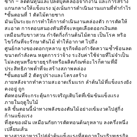
ซาก – ลดต้นทุนและปลดบุคคลออจากงาน และการสร้าง
แกนกลางให้เเข็งเเรง มุ่งเน้นการดำเนินงานแกนที่ทำกำไร
*ขั้นตอนที่ 1 ตัดไม้ตายซาก
มันเป็นระยะการทำให้การดำเนินงานคล่องตัว การตัดให้
สะอาด การตอบสนองทันทีที่จะหยุดเลือดออกเงินสด
เหมือนกับขาวสวน กำจัดกิ่งก้านต้นไม้ตาย เป็นโรค หริอ
ไขว้กันที่จะรักษาตันไม้ ทำให้อากาศ ไปถึง
ศูนย์กลางของดอกกุหลาบ ธุรกิจต้องกำจัดความซ้ำซ้อนลด
ขนาดกำลังคน หยุดการว่าจ้าง ระงับค่าใช้จ่ายที่ไม่จำเป็น
ไม่ลงทุนหรือขายธุรกิจหรือผลิตภัณฑ์อะไรก็ตามที่มี
ประสิทธิภาพต่ำที่จะสร้างสภาพคล่อง
*ขั้นตอนที่ 2 ตัดรูปร่างและโครงสร้าง
ภายหลังจากทำความสะอาดเริ่มแรก ลำต้นไม้ที่แข็งแรงยัง
คงอยู่ ถูก
ตัดทอนที่จะกระตุ้นการเจริญเติบโตที่เข้มข้นแข็งเเรง
ภายในฤดูใบไม้
ผลิ ขั้นตอนนี้นำทางพลังของตันไม้อย่างเข้มงวดไปสู่กิ่ง
ก้านแข็งเเรง
ที่สุดของมัน เหมือนกัยการตัดทอนต้นกุหลาบ ลงครึ่งหนึ่ง
เปลี่ยนเส้น
ทางสารอาหารไปสู่ลำต้นแข็งแรงที่สุดภายในบริบทธุรกิจ