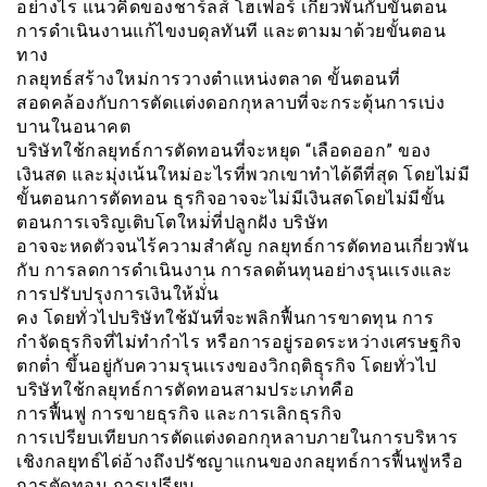
อย่างไร แนวคิดของชาร์ลส์ โฮเฟอร์ เกี่ยวพันกับขั้นตอน
การดำเนินงานแก้ไขงบดุลทันที และตามมาด้วยขั้นตอน
ทาง
กลยุทธ์สร้างใหม่การวางตำแหน่งตลาด ขั้นตอนที่
สอดคล้องกับการตัดเเต่งดอกกุหลาบที่จะกระตุ้นการเบ่ง
บานในอนาคต
บริษัทใช้กลยุทธ์การตัดทอนที่จะหยุด “เลือดออก” ของ
เงินสด และมุ่งเน้นใหม่อะไรที่พวกเขาทำได้ดีที่สุด โดยไม่มี
ขั้นตอนการตัดทอน ธุรกิจอาจจะไม่มีเงินสดโดยไม่มีขั้น
ตอนการเจริญเติบโตใหม่่ที่ปลูกฝัง บริษัท
อาจจะหดตัวจนไร้ความสำคัญ กลยุทธ์การตัดทอนเกี่ยวพัน
กับ การลดการดำเนินงาน การลดต้นทุนอย่างรุนเเรงและ
การปรับปรุงการเงินให้มั่่น
คง โดยทั่วไปบริษัทใช้มันที่จะพลิกฟื้นการขาดทุน การ
กำจัดธุรกิจที่ไม่ทำกำไร หรือการอยู่รอดระหว่างเศรษฐกิจ
ตกต่ำ ขึ้นอยู่กับความรุนเเรงของวิกฤติธุุรกิจ โดยทั่วไป
บริษัทใช้กลยุทธ์การตัดทอนสามประเภทคือ
การฟื้นฟู การขายธุรกิจ และการเลิกธุรกิจ
การเปรียบเทียบการตัดแต่งดอกกุหลาบภายในการบริหาร
เชิงกลยุทธ์ได่อ้างถึงปรัชญาแกนของกลยุทธ์การฟื้นฟูหรือ
การตัดทอน การเปรียบ