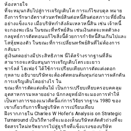
ห้องหายใจ
ที่จะหมุนกลับไปสู่การเจริญเติบโต การแก้ไขงบดุล หมาย
ถึงการรักษาอัตราส่วนทรัพย์สินต่อหนี้สินต่อสภาวะที่ยั่งยืน
อย่างแข็งเเรง เมื่อบริษัทกำลังล้มเหลวหนี้สิน เช่น เจ้าหนี้
จะกองพะเนิน ในขณะที่ทรัพย์สิน เช่นเงินสดจะหดตัวลง
กลยุทธ์การตัดทอนแก้ไขสิ่งนี้ด้วยการกำจัหนี้สินเกินไปและ
โสหุ้ยพองตัว ในขณะที่การเปลี่ยนทรัพย์สินที่ไม่ต้องการ
กลับมา
สู่เงินสดอย่างมีประสิทธิภาพ นี่ได้สร้างรากฐานที่ลีน
สามารถจะสนับสนุนการเจริญเติบโตระยะยาว
ชาร์ลส์ โฮเฟอร์ ได้ใช้การเปรียบเทียบการตัดเเต่งดอก
กุหลาบ อธิบายบริษัทจะต้องตัดทอนต้นทุนก่อนการผลักดัน
การเจริญเติบโตอย่างไร ใน
ขณะที่การตัดเเต่งต้นไม้ เป็นการเปรียบเทียบครอบคคลุม
อุตสาหกรรมหลายอย่าง นักกลยุทธ์มักจะมองการทำให้
เป็นทางการของแนวคิดนี้แก่การวิจัยรากฐาน 1980 ของ
เขาเกี่ยวกับการฟื้นฟูบริษัท การเปรียบเทียบ
ฝีงรากภายใน Charles W Hofer’s Analysis on Strategic
Turnaround เป็นวิถีทางที่จะมองเห็นบริษัทสลัดตัวถ่วงที่จะ
จัดสรรใหม่ทรัพยากรไปสู่ธุรกิจที่เเข็งเเรงของบริษัท