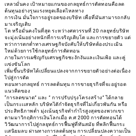
เหลวมั่นคง เป้าหมายแกนของกลยุทธ์การตัดทอนคือลด
ต้นทุนอย่างรุนแรงหยุดเลือดไหลทาง
การเงิน มั่นใจการอยู่รอดของบริษัท เพื่อที่มันสามารถกลับ
มาเจริญเติบ
โต หรือมั่นคงในที่สุด ระหว่างศตวรรษที่ 20 กลยุทธ์บริษัท
จะมุ่งเน้นอย่างหนักที่การเจริญเติบโต และการขยายตัว แต่
ทว่าการตกต่ำทางเศรษฐกิจบังคับให้บริษัทต้องประเมิน
ใหม่ด้วยการใช้กลยุทธ์การตัดทอน
ภายในการเผชิญกับเศรษฐกิจชะงักงันและเงินเฟ้อ และคู่
เเข่งขันโลก
เพิ่มขึ้นบริษัทได้เปลี่ยนแปลงจากการขยายตัวอย่างต่อเนื่อง
ไปสู่การตัด
ทอนทางกลยุทธ์ การลดต้นทุน การขายธุรกิจที่จะอยู่รอด
แนวคิดของ
“การลดขนาด” และ ” การปรับปรุงโครงสร้าง” ได้กลาย
เป็นกระเเสหลัก บริษัทไดักำจัดธุรกิจที่ไม่เกี่ยวพันกัน หรือ
ประสิทธิภาพต่ำ มุ่งเน้นธุรกิจทำกำไรสูงสุดของพวกเขา
ตามมาวิกฤติการเงินโลกเมื่อ ค.ศ 2000 การตัดทอนได้
วิวัฒนาการไปสู่กลยุทธ์การฟื้นฟูที่ทันสมัย ที่พลิกฟื้นกระ
เเสนิยมลบ ผ่านทางการลดต้นทุน การเปลี่ยนปลงความเป็น