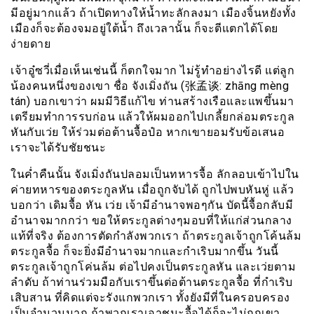
มีอยู่มากแล้ว ถ้าเปิดทางให้น้ำทะลักลงมา เมืองจิ้นหยังทั้ง
เมืองก็จะต้องจมอยู่ใต้น้ำ ถึงเวลานั้น ก็จะตีแตกได้โดย
ง่ายดาย
เจ้าอู๋ซวี่เมื่อเห็นเช่นนี้ ก็ตกใจมาก ไม่รู้ทำอย่างไรดี แต่ลูก
น้องคนหนึ่งของเขา ชื่อ จังเมิ่งถัน (张孟谈: zhāng mèng
tán) บอกเขาว่า ผมมีวิธีแก้ไข ท่านสร้างเรือและแพขึ้นมา
เตรียมทำการรบก่อน แล้วให้ผมออกไปเกลี้ยกล่อมตระกูล
หันกับเว่ย ให้ร่วมต่อต้านจื้อป๋อ หากเขายอมรับข้อเสนอ
เราจะได้รับชัยชนะ
ในค่ำคืนนั้น จังเมิ่งถันปลอมเป็นทหารจื้อ ลักลอบเข้าไปใน
ค่ายทหารของตระกูลหัน เมื่อถูกจับได้ ถูกไปพบหันหู่ แล้ว
บอกว่า เดิมจื้อ หัน เว่ย เจ้ามีอำนาจพอๆกัน บัดนี้จื้อกลับมี
อำนาจมากกว่า ขอให้ตระกูลต่างๆมอบที่ให้แก่ส่วนกลาง
แท้ที่จริง ต้องการตัดกำลังพวกเรา ถ้าตระกูลเจ้าถูกโค้นล้ม
ตระกูลจื้อ ก็จะยิ่งมีอำนาจมากและกำเริบมากขึ้น วันนี้
ตระกูลเจ้าถูกโค่นล้ม ต่อไปคงเป็นตระกูลหัน และเว่ยตาม
ลำดับ ถ้าท่านร่วมมือกับเราขึ้นต่อต้านตระกูลจื้อ ที่กำเริบ
เสิบสาน ที่คิดแต่จะรังแกพวกเรา ทั้งยังมีที่ในครอบครอง
เป็นจำนวนมาก ถ้าพวกเราเอาชนะจื้อได้ก็จะไม่ถูกเขา