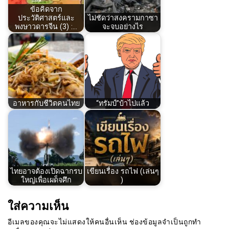
ข้อคิดจาก
ประวัติศาสตร์และ
ไม่ชัดว่าสงครามกาซา
พงษาวดารจีน (3)​ :…
จะจบอย่างไร
อาหารกับชีวิตคนไทย
“ทรัมป์”บ้าไปแล้ว
ไทยอาจต้องเปิดฉากรบ
เขียนเรื่อง รถไฟ (เล่นๆ
ใหญ่เพื่อเผด็จศึก
)
ใส่ความเห็น
อีเมลของคุณจะไม่แสดงให้คนอื่นเห็น
ช่องข้อมูลจำเป็นถูกทำ