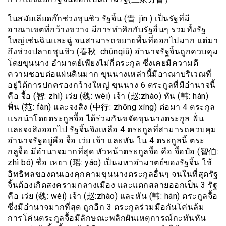
ในสมัยเลียดก๊กช่วงชุนชิว รัฐจิ้น (晋: jìn ) เป็นรัฐที่มี
อาณาเขตที่กว้างขวาง มีการทำศึกกับรัฐอื่นๆ รวมทั้งรัฐ
ใหญ่เช่นฉินและฉู่ จนสามารถขยายพื้นที่ออกไปมาก แต่มา
ถึงช่วงปลายชุนชิว (春秋: chūnqiū) อำนาจรัฐจิ้นถูกควบคุม
โดยขุนนาง อำมาตย์เพียงไม่กี่ตระกูล ซึ่งเคยมีความดี
ความชอบต่อแผ่นดินมาก ขุนนางเหล่านี้มีอาณาบริเวณที่
อยู่ใต้การปกครองกว้างใหญ่ ขุนนาง 6 ตระกูลที่มีอำนาจนี้
คือ จื้อ (智: zhì) เว่ย (魏: wèi) เจ้า (赵:zhào) หัน (韩: hán)
ฟั่น (范: fàn) และจงสิง (中行: zhōng xíng) ต่อมา 4 ตระกูล
แรกนำโดยตระกูลจื้อ ได้ร่วมกันขจัดขุนนางตระกูล ฟั่น
และจงสิงออกไป รัฐจิ้นจึงเหลือ 4 ตระกูลที่สามารถควบคุม
อำนาจรัฐอยู่คือ จื้อ เว่ย เจ้า และหัน ใน 4 ตระกูลนี้ ตระ
กลูจื้อ มีอำนาจมากที่สุด หัวหน้าตระกูลจื้อ คือ จื้อป๋อ (智伯:
zhì bó) ชื่อ เหยา (瑶: yáo) เป็นมหาอำมาตย์ของรัฐจิ้น ใช้
อิทธิพลของตนเองคุกคามขุนนางตระกูลอื่นๆ จนในที่สุดรัฐ
จิ้นต้องเกิดสงครามกลางเมือง และแตกสลายออกเป็น 3 รัฐ
คือ เว่ย (魏: wèi) เจ้า (赵:zhào) และหัน (韩: hán) ตระกูลจื้อ
ซึ่งมีอำนาจมากที่สุด ถูกอีก 3 ตระกูลร่วมมือกันโค่นล้ม
การโค่นตระกูลจื้อมีลักษณะพลิกผันเหตุการณ์กะทันหัน