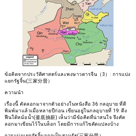
ข้อคิดจากประวัติศาสตร์และพงษาวดารจีน（3）: การแบ่ง
แยกรัฐจิ้น(三家分晉）
ความนำ
เรื่องนี้ คัดลอกมาจากตัวอย่างในหนังสือ 36 กลอุบาย ที่ตี
พิมพ์มาแล้วเมื่อหลายปีก่อน เขียนอยู่ในกลอุบายที่ 19: ดึง
ฟืนใต้หม้อน้ำ(釜底抽薪) เห็นว่ามีข้อคิดที่น่าสนใจ จึงคัด
ลอกมาเขียนไว้ในบล็อก โดยมีการแก้ไขดัดแปลงบ้าง
การแบ่งแยกรัฐจิ้นออกเป็นสามรัฐ(三家分晉）