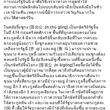
การแบ่งรัฐจิ้นนี้ อาศัยวิธีเจรจาทางการทูตทำให้
สถานการณ์พลิกผันไปแบบกลับหน้ามือเป็นหลังมือในชั่ว
เวลาข้ามคืน เหตุการณ์นี้มีการกล่าวขวัญกันมากใน
ประวัติศาสตร์จีน
ในสมัยจิ้งชูกง (晋出公: jìn chū gōng) เป็นกษัตริย์รัฐจิ้น
ในปี 474 ก่อนคริสตศักราช พื้นที่ที่ถูกครอบครองโดย
ตระกูลทั้ง 4 มีมาก กษัตริย์จิ้นกลับเหลือที่ในการครอบ
ครองอยู่น้อยกว่า จิ้งชูกงเคยวางกลอุบายขอความช่วย
เหลือจากรัฐฉี (齐: qí ) และหลู่ (鲁: lǔ ) มาปราบปราม
ขุนนาง 4 ตระกูลนี้ แต่ความรั่วออกไปเสียก่อน จนชูกงต้อง
หลบหนีไปรัฐฉี จื้อป๋อจึงคนมีชูเชื้อพระวงศ์จิ้นคนหนึ่งขึ้น
เป็นกษัตริย์จิ้นไอกง (晋哀公: jìn āigōng)โดยจื้อป๋อได้ขึ้น
เป็นขุนนางผู้มีอำนาจมากที่สุด เขาถึงกับคิดอยากก่อการ
กบฏขึ้นเป็นกษัตริย์จิ้นเสียเอง แต่เสนาธิการเขาเตือนว่า
ขุนนางทั้งสี่ตระกูล ต่างมีอำนาจอยู่ ถ้าตระกูลจื้อขึ้นก่อการ
กบฎ อีก 3 ตระกูลต้องขึ้นต่อต้าน เราจึงควรหาทางบั่นทอน
กำลังของอีก 3 ตระกูลเสียก่อน ในเวลานี้ กษัตริย์จิ้นยู่ภาย
ใต้การควบคุมของเรา เราควรขอให้กษัตริย์จิ้นออกคำสั่ง
ให้ตระกูลหัน เจ้า และเว่ย มอบที่ให้รัฐบาลกลางตระกูลละ
100 ลี้ เพื่อให้รัฐบาลกลางมีกำลังที่เข้มแข็งขึ้น หากตระกูล