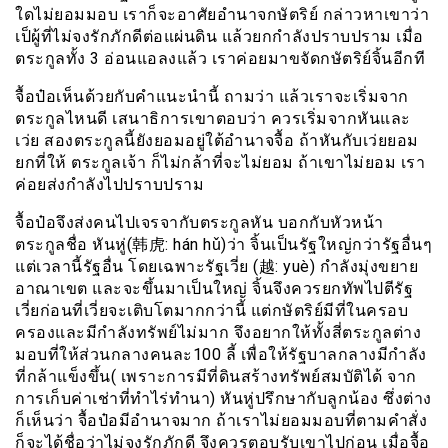
ใดไม่ยอมมอบ เราก็จะอาศัยอำนาจกษัตริย์ กล่าวหาเขาว่า
เป็ผู้ที่ไม่จงรักภักดีต่อแผ่นดิน แล้วยกกำลังปราบปราม เมื่อ
ตระกูลทั้ง 3 อ่อนแอลงแล้ว เราค่อยมาขจัดกษัตริย์จิ้นอีกที
จื้อป๋อเห็นด้วยกับคำแนะนำนี้ ถามว่า แล้วเราจะเริ่มจาก
ตระกูลไหนดี เสนาธิการเขาตอบว่า ควรเริ่มจากหันและ
เว่ย สองตระกูลนี้ยังยอมอยู่ใต้อำนาจจื้อ ถ้าหันกับเว่ยยอม
ยกที่ให้ ตระกูลเจ้า ก็ไม่กล้าที่จะไม่ยอม ถ้าเขาไม่ยอม เรา
ค่อยส่งกำลังไปปราบปราม
จื้อป๋อจึงส่งคนไปเจรจากับตระกูลหัน บอกกับหัวหน้า
ตระกูลชื่อ หันหู่(韩虎: hán hǔ)ว่า จิ้นเป็นรัฐใหญ่กว่ารัฐอื่นๆ
แต่เวลานี้รัฐอื่น โดยเฉพาะรัฐเวี่ย (越: yuè) กำลังมุ่งขยาย
อาณาเขต และจะขึ้นมาเป็นใหญ่ จิ้นจึงควรยกทัพไปตีรัฐ
เวี่ยก่อนที่เวี่ยจะเติบโตมากกว่านี้ แต่กษัตริย์มีที่ในครอบ
ครองและมีกำลังทรัพย์ไม่มาก จึงอยากให้ทั้งสี่ตระกูลต่าง
มอบที่ให้ส่วนกลางคนละ100 ลี้ เพื่อให้รัฐบาลกลางมีกำลัง
ที่กล้าแข็งขึ้น( เพราะการมีที่ดินสร้างทรัพย์สมบัติได้ จาก
การเก็บค่าเช่าที่ทำไร่ทำนา) หันหู่ปรึกษากับลูกน้อง ซึ่งต่าง
ก็เห็นว่า จื้อป๋อมีอำนาจมาก ถ้าเราไม่ยอมมอบที่ตามคำสั่ง
ก็จะได้ชื่อว่าไม่จงรักภักดี จึงควรตอบรับเขาไปก่อน เมื่อจื้อ