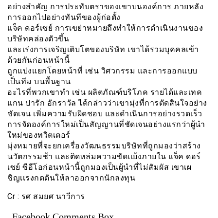
อย่างสำคัญ การประทับตราของเขาบนองค์การ ภายหลัง
การออกไปอย่างทันทีของผู้ก่อตั้ง
แจ็ค ดอร์เซย์ การเขย่าหมายถึงทำให้การดำเนินงานของ
บริษัทคล่องตัวขึ้น
และเร่งการเจริญเติบโตของบริษัท เขาได้รวมบุคคลเข้า
ด้วยกันก่อนหน้านี้
ถูกแบ่งเเยกโดยหน้าที่ เช่น วิศวกรรม และการออกแบบ
เป็นทีม บนพื้นฐาน
อะไรที่พวกเขาทำ เช่น ผลิตภัณฑ์บริโภค รายได้และเทค
แกน ปารัก อักราวัล ได้กล่าวว่าเขามุ่งที่การตัดสินใจอย่าง
ชัดเจน เพิ่มความรับผิดชอบ และดำเนินการอย่างรวดเร็ว
การจัดองค์การใหม่เป็นสัญญานที่ชัดเจนอย่างแรกว่าผู้นำ
ใหม่ของทวิตเตอร์
มุ่งหมายที่จะยกเครื่องวัฒนธรรมบริษัทที่ถูกมองว่าสร้าง
นวัตกรรมช้า และติดหล่มความขัดเเย้งภายใน แจ็ค ดอร์
เซย์ ซีอีโอก่อนหน้านี้ถูกมองเป็นผู้นำที่ไม่สัมผัส เขาเผ
ชิญเเรงกดดันให้ลาออกจากนักลงทุน
Cr : รศ สมยศ นาวีการ
Facebook Comments Box