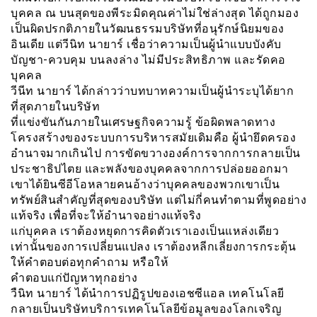
บุคคล ณ บนสุดของพีระมิดคุณค่าไม่ใช่ล่างสุด ได้ถูกมอง
เป็นผิดปรกติภายในวัฒนธรรมบริษัทที่อนุรักษ์นิยมของ
อินเดีย แต่วีนิท นายาร์ เชื่อว่าความเป็นผู้นำแบบบังคับ
บัญชา-ควบคุม บนลงล่าง ไม่มีประสิทธิภาพ และรัดคอ
บุคคล
วีนีท นายาร์ ได้กล่าวว่าบทบาทความเป็นผู้นำระบุได้ยาก
ที่สุดภายในบริษัท
ที่เเข่งขันกันภายในเศรษฐกิจความรู้ ข้อผิดพลาดทาง
โครงสร้างของระบบการบริหารสมัยเดิมคือ ผู้นำยึดครอง
อำนาจมากเกินไป การขัดขวางองค์การจากการกลายเป็น
ประชาธิปไตย และพลังของบุคคลจากการปล่อยออกมา
เขาได้ยินซีอีโอหลายคนอ้างว่าบุคคลของพวกเขาเป็น
ทรัพย์สินสำคัญที่สุดของบริษัท แต่ไม่กี่คนทำตามที่พูดอย่าง
แท้จริง เพื่อที่จะให้อำนาจอย่างแท้จริง
แก่บุคคล เราต้องหยุดการคิดตัวเราเองเป็นแหล่งเดียว
เท่านั้นของการเปลี่ยนแปลง เราต้องหลีกเลี่ยงการกระตุ้น
ให้คำตอบต่อทุกคำถาม หรือให้
คำตอบแก่ปัญหาทุกอย่าง
วืนิท นายาร์ ได้นำการปฏิรูปของเอชซีแอล เทคโนโลยี
กลายเป็นบริษัทบริการเทคโนโลยีข้อมูลของโลกเจริญ