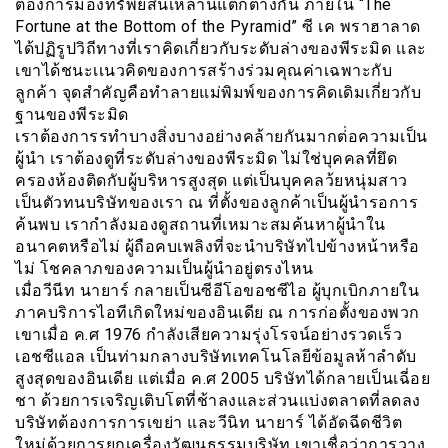
ต้องการมองทรัพย์สินเหล่านี้แตกต่างกัน ภายใน “The
Fortune at the Bottom of the Pyramid” ซี เค พราฮาลาด
ได้ปฏิรูปวิถีทางที่เราคิดเกี่ยวกับระดับล่างของพีระมิด เเละ
เขาได้ชนะเเนวคิดของการสร้างร่วมคุณค่าเฉพาะกับ
ลูกค้า จุดสำคัญคือทำลายแม่พิมพ์ของการคิดเดิมเกี่ยวกับ
ฐานของพีระมิด
เราต้องการรทำบางสิ่งบางอย่างคล้ายกันมากต่่อความเป็น
ผู้นำ เราต้องดูที่ระดับล่างของพีระมิด ไม่ใช่บุคคลที่ยึด
ครองห้องติดกับผู้บริหารสูงสุด แต่เป็นบุคคลว้ยหนุ่มสาว
เป็นตัวทนบริษัทของเรา ณ ที่ตั้งของลูกค้าเป็นผู้นำรอการ
ค้นพบ เรากำลังมองดูสถานที่เหมาะสมค้นหาผู้นำใน
อนาคตหรือไม่ ผู้ถือคบเพลิงที่จะนำบริษัทไปข้างหน้าหรือ
ไม่ โชคลาภของความเป็นผู้นำอยู่ตรงไหน
เมื่อวีนีท นายาร์ กลายเป็นซีอีโอขอชซีไอ ผู้บุกเบิกภายใน
ภาคบริการไอทีเกิดใหม่ของอินเดีย ณ การก่อตั้งของพวก
เขาเมื่อ ค.ศ 1976 กำลังเสียความรุ่งโรจน์อย่างรวดเร็ว
เอชซีแอล เป็นท่ามกลางบริษัทเทคโนโลยีข้อมูลห้าลำดับ
สูงสุดของอินเดีย เเต่เมื่อ ค.ศ 2005 บริษัทได้กลายเป็นเฉี่อย
ชา ด้วยการเจริญเติบโตที่ช้าลงและส่วนแบ่งตลาดที่ลดลง
บริษัทต้องการการเขย่า และวีนิท นายาร์ ได้อัดฉีดชีวิต
ใหม่ด้วยการยกเครื่องวัฒนธรรมบริษัท เขาเชื่อว่าการวาง