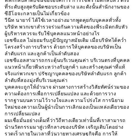
พลิกกลับลำดับชั้นขององค์การ การใช้พีรามิดกลับหัว ตรง
ที่ระดับสูงสุดรับผิดชอบระดับล่าง และดังนั้นสำนักงานของ
ซีอีโอจะกลายเป็นไม่เกี่ยวข้อง
วีนีท นายาร์ ได้ใช้เวลาอย่างมากพูดคุยกับบุคคลทั่วทั้ง
บริษัท พวกเขาสำรวจร่วมกันความคิดของพีระมิดกลับหัว
ผู้บริหารควรจะรับใช้บุคคลแนวหน้าอย่างไร
เอชซีแอล ไม่ยอมรับภูมิปัญญาสมัยเดิม เมื่อบริษัทได้คว่ำ
โครงสร้างการบริหาร ด้วยการให้บุคตลของบริษัทเป็น
ลำดับแรก และลูกค้าเป็นลำดับสอง
เอชซีแอลสามารถกระตุ้นบริเวนคุณค่า บริเวนตรงที่บุคคล
แนวหน้าเกี่ยวพีนระหว่างกับลูกค้า และสร้างคุณค่าที่แท้
จริงแก่พวกเขา ปรัชญาบุคคลของบริษัทลำดับแรก ลูกค้า
ลำดับที่สองมุ่งที่บริเวนคุณค่า
บุคคลจะถูกให้อำนาจ ผ่านทางการสร้างวิสัยทัศน์ร่วมของ
ความต้องการเพื่อการเปลี่ยนแปลง และด้วยการวาง
รากฐานบนความไว้วางใจและความโปร่งใส การนิยาม
ใหม่ของความเป็นผู้นำเป็นการเลิกมองเป็นเเหล่งเดียวของ
การเปลี่ยนแปลง
ผมเชื่อมั่นอย่างเต็มที่ว่าวิถีทางเดียวเท่านั้นที่เราสามารถ
นำนวัตกรรมมาสู่เวทีกลางของบริษัท เจริญเติบโตอย่าง
รวดเร็วภายในเวลาที่วุ่นวายทางเศรษฐกิจคือ การให้