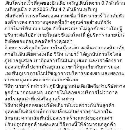
เติบโตรวดเร็วที่สุดของอินเดีย เจริญเติบโตจาก 0.7 พันล้าน
เหรียญเมื่อ ค.ศ 2005 เป็น 4.7 พันล้านเหรียญ
เพื่อที่จะก้าวกระโดดของความเชื่อ วีนิท นายาร์ ได้กลับหัว
องค์การลง การวางบุคคลที่สร้างคุณค่าอย่างแท้จริง
ภายในบริษัท ณ บนสุด ดังนั้นพวกเขาไม่ถูกขัดขวางโดยผู้
บริหารต่อไปอีก ภายในเอชซีแอลใหม่นี้ ผู้บริหารกลายเป็น
รับผิดชอบต่อบุคคลที่สร้างคุณค่า
ด้วยการเจริญเติบโตภายในเมืองเล็ก ณ ตีนเขาของหิมาลัย
ภายในอินเดียทางเหนือ วีนีท นายาร์ ได้ถูกบันดาลใจโดย
ภูเขาอยู่เสมอ เราต้องการปีนมันอยู่เสมอ และเราต้องการ
มองเลยพ้นไปจากมันอยู่เสมอ เขาได้พูดเกี่ยวกับการมอง
เลยพ้นภูเขาภายในปรัชญาการบริหารของเขา และผลกระ
ทบของมุมมองของเขาต่อเอชซีแอล
วีนืท นายาร์ กล่าวว่า ภูมิปัญญาสมัยเดิมยึดถือว่าบริษัทวาง
ลูกค้ามาก่อนเสมอ แต่ภายในโลกของบริการไม่ว่าภาค
อะไร คุณค่าที่แท้จริงถูกสร้างผ่าน
วิถีทางที่บุคคลของบริษัทเกี่ยวพันระหว่างกันกับลูกค้า
บุคคลเป็นตัวเร่งเพื่อการเปลี่ยนแปลงรากฐานภายใน
ลักษณะความสัมพันธ์ของเรา สร้างแหล่งของคุณค่า
ปรับปรุงต่อลูกค้าแต่ละคน วิถีทางนี้ให้อำนาจแก่ลูกค้า