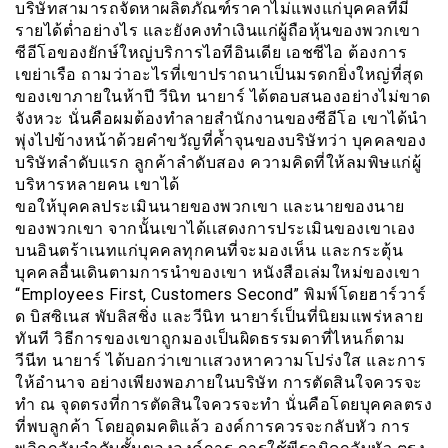
บริษัทสามารถจัดหาผลิตภัณฑ์ราคาไม่แพงแก่บุคคลที่มี
รายได้ต่ำอย่างไร และยังคงทำเงินแก่ผู้ถือหุ้นของพวกเขา
ซีอีโอของยักษ์ใหญ่บริการไอทีอินเดีย เอชซีไอ ต้องการ
เขย่าเรือ ถามว่าอะไรที่เขาปราถนาเป็นมรดกยิ่งใหญ่ที่สุด
ของเขาภายในห้าปี วีนิท นายาร์ ได้ตอบสนองอย่างไม่ขาด
จังหวะ นั่นคือผมต้องทำลายสำนักงานของซีอีโอ เขาได้นำ
พุ่งไปข้างหน้าด้วยคำขวัญที่ค้ำจุนของบริษัทว่า บุคคลของ
บริษัทลำดับแรก ลูกค้าลำดับสอง ความคิดที่ให้ลมพิษแก่ผู้
บริหารหลายคน เขาได้
ขอให้บุคคลประเมินนายของพวกเขา และนายของนาย
ของพวกเขา จากนั้นเขาได้เเสดงการประเมินของเขาเอง
บนอินตร้าเนทแก่บุคคลทุกคนที่จะมองเห็น และกระตุ้น
บุคคลอื่นเดินตามการนำของเขา หนังสือเล่มใหม่ของเขา
“Employees First, Customers Second” พิมพ์โดยฮาร์วาร์
ด บิสซิเนส พับลิสชิ่ง และวีนิท นายาร์เป็นที่นิยมแพร่หลาย
ทันที วิธีการของเขาถูกมองเป็นผิดธรรมดาที่ไหนก็ตาม
วีนีท นายาร์ ได้บอกว่าเขาเเสวงหาความโปร่งใส และการ
ให้อำนาจ อย่างเพียงพอภายในบริษัท การตัดสินใจควรจะ
ทำ ณ จุดตรงที่การตัดสินใจควรจะทำ นั่นคือโดยบุคคลตรง
ที่พบลูกค้า โดยอุดมคติแล้ว องค์การควรจะกลับหัว การ