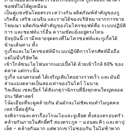
ซอฟท์ไม่ได้ดูเหมือน
เป็นคู่เเข่งขันโดยตรงระหว่างกัน ผลิตภัณฑ์สำคัญของกู
เกิลคือ เสริช เอนจิน และรายได้ของบริษัทมาจากการขาย
โฆษณา ผลิตภัณฑ์สำคัญของไมโครซอฟท์คือ ระบบปฏิบัติ
การ และซอฟท์เเวร์อื่น ความขัดเเย้งอยู่ตรงไหน
ปัจจุบันนี้ เรามีหลายจุดตรงที่ไมโครซอฟท์และกูเกิ้ลได้
ข้ามเส้นทาง ทั้ง
กูเกิ้ลและไมโครซอฟท์มีระบบปฏิบัติการโทรศัพท์มือถือ
แต่ไม่มีบริษัทใด
เข้าใกล้ชนะไอโฟนจากแอปเปิ้ลได้ ด้วยเข้าใกล้ 60% ของ
ตลาด แต่กระนั้น
กูเกิ้ล แอนดรอยด์ ได้เจริญเติบโตอย่างรวดเร็ว และมันมี
ส่วนแบ่งตลาดเป็นสองเท่าของวินโดว์ โมบาย
วิลเลียม เชคเปียร์ ได้สังเกตุว่านักรบที่ยิ่งทุกคนใหญ่ตลอด
ประวัติศาสตร์
โน้มเอียงที่จะดูคล้ายกัน มันมักจะไม่ชัดเจนทำไมบุคคล
เหล่านี้ต่อสู้กัน
จงพิจารณละครเรื่องโรเมโอและจูเลียต ทั้งสองครอบครัว
คล้ายกันภายในศักดิ์ศรี สองตระกูล – มอนตะคิว และคาปุ
เล็ต – คล้ายกันมาก แต่พวกเขาไม่ชอบกัน ในไม่ช้าพวก