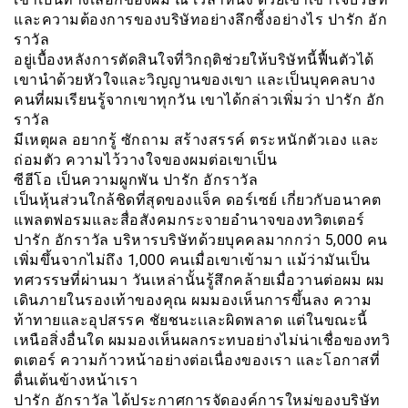
และความต้องการของบริษัทอย่างลึกซี้งอย่างไร ปารัก อัก
ราวัล
อยู่เบื้องหลังการตัดสินใจที่วิกฤติช่วยให้บริษัทนี้ฟื้นตัวได้
เขานำด้วยหัวใจและวิญญานของเขา และเป็นบุคคลบาง
คนที่ผมเรียนรู้จากเขาทุกวัน เขาได้กล่าวเพิ่มว่า ปารัก อัก
ราวัล
มีเหตุผล อยากรู้ ซักถาม สร้างสรรค์ ตระหนักตัวเอง และ
ถ่อมตัว ความไว้วางใจของผมต่อเขาเป็น
ซีฮีโอ เป็นความผูกพัน ปารัก อักราวัล
เป็นหุ้นส่วนใกล้ชิดที่สุดของแจ็ค ดอร์เซย์ เกี่ยวกับอนาคต
แพลตฟอรมและสื่อสังคมกระจายอำนาจของทวิตเตอร์
ปารัก อักราวัล บริหารบริษัทด้วยบุคคลมากกว่า 5,000 คน
เพิ่มขึ้นจากไม่ถึง 1,000 คนเมื่อเขาเข้ามา เเม้ว่ามันเป็น
ทศวรรษที่ผ่านมา วันเหล่านั้นรู้สึกคล้ายเมื่อวานต่อผม ผม
เดินภายในรองเท้าของคุณ ผมมองเห็นการขึ้นลง ความ
ท้าทายและอุปสรรค ชัยชนะเเละผิดพลาด แต่ในขณะนี้
เหนือสิ่งอื่นใด ผมมองเห็นผลกระทบอย่างไม่น่าเชื่อของทวิ
ตเตอร์ ความก้าวหน้าอย่างต่อเนื่องของเรา และโอกาสที่
ตื่นเต้นข้างหน้าเรา
ปารัก อักราวัล ได้ประกาศการจัดองค์การใหม่ของบริษัท