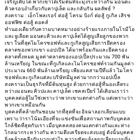
เจริญเติบโต พวกเขาได้เริ่มต้นที่จะมุ่งระหว่างกัน มอนตะ
คิวครอบงำเกี่ยวกับคาปุเล็ต และกลับกัน ผลลัพธ์ ?
สงคราม : เอ็กโพลเรอร์ ต่อสู้ โครม บิงก์ ต่อสู้ กูเกิล เสิรช
ออฟฟิซ ต่อสู้ ดอคส์
ทำนองเดียวกับความบาดหมางอย่างร้ายแรงภายในโรมีโอ
และจูเลียต มอนตะคิวและคาปุเล็ตได้สูญเสียลูกของพวก
เขา ในที่สุดไมโครซอฟท์และกูเกิลสูญเสียการยึดครอง
ตลาดของพวกเขา แอปเปิล ได้มาพร้อมกันและยึดครอง
ตลาดทั้งหมด มูลค่าตลาดของแอปเปิ้ลประมาณ 700 พัน
ล้านเหรียญ ในขณะที่กูเกิลและไมโครซอฟท์รวมกันมูลค่า
ประมาณ 660 พันล้านเหรียญ เพียงแคสามปีที่แล้ว ไมโคร
ซอฟท์และกูเกิลแต่ละบริษัทมีมูลค่ามากกว่าแอปเปิ้ล
สงครามเป็นธุรกิจที่มีต้นทุนสูง ด้วยการต่อสู้ที่นองเลืดระ
หว่างมอนตะคิวปและคาปุเล็ต เชคสเปียร์ ได้เติอนเราว่า
บุคคลต่อสู้ไม่ใช่เพราะว่าพวกเขาแตกต่างกัน แต่เพราะว่า
พวกเขาเหมือนกัน
บุคคลที่คล้ายกันชอบมากที่สุดที่จะอิจฉาลอกเลียนแบบ
เพราะว่าราโน้มเอียงที่จะเเข่งขันเพื่อสถานภาพกับบุคคล
ใกล้ชิดที่สุดกับเรา เมื่อบุคคลสองคนแตกต่างกันและห่าง
ไกลมากระหว่างกัน ความตึงเครียดจะสงบอยู่ ดังนั้นบุคคล
ยิ่งคล้ายคลึงกันมากเท่าไร ความขัดแย้งลอกเลียนแบบยิ่ง