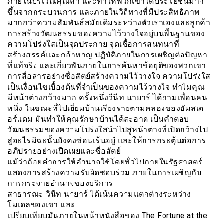
ภายในบริเวณคุณค่า และทำให้พวกเขาได้ประโยชน์มาก
ขึ้นจากกระบวนการ และภายในวิถีทางที่มีประสิทธิภาพ
มากกว่าความสัมพันธ์สมัยเดิมระหว่างตัวเราเองและลูกค้า
การสร้างวัฒนธรรมของความไว้วางใจอยู่บนพื้นฐานของ
ความโปร่งใสเป็นจุดประกาย จุดเชื้อการสนทนาที่
สร้างสรรค์และกล้าหาญ ปฏิบัติภายในการเผชิญต่อปัญหา
ที่แท้จริง และเกี่ยวพันภายในการค้นหาข้อยุติของพวกเขา
การสื่อสารอย่างซื่อสัตย์สร้างความไว้วางใจ ความโปร่งใส
เป็นเงื่อนไขเบื้องต้นที่จำเป็นของความไว้วางใจ ทำไมคุณ
มีหน้าต่างกว้างมาก ครั้งหนึ่งวีนีท นายาร์ ได้ถามเพื่อนคน
หนึ่ง ในขณะที่ไปเยี่ยมบ้านเรียงรายตามคลองของอัมสเต
อร์แดม มันทำให้คุณรักษาบ้านได้สะอาด เป็นคำตอบ
วัฒนธรรมของความโปร่งใสนำไปสู่หน้าต่างที่เปิดกว้างไป
สู่อะไรมิฉะนั้นยังคงซ่อนเร้นอยู๋ และให้การกระตุ้นต่อการ
อภิปรายอย่างเปืดเผยและซื่อสัตย์
แม้ว่าถ้อยคำการให้อำนาจใช้โดยทั่วไปภายในรัฐศาสตร์
แสดงการสร้างความรับผิดชอบร่วม ภายในการเผชิญกับ
การกระจายอำนาจของบริการ
สาธารณะ วินีท นายาร์ ได้เน้นความแตกต่างระหว่าง
โมเดลของเขา และ
เปรียบเทียบมันภายในหน้าหนังสือของ The Fortune at the