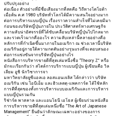
ปรับปรุงอย่าง
ต่อเนื่อง ตัวอย่างที่มีชื่อเสียงมากที่สดคือ วิถีทางโตโยต้า
เมื่อต้น ค.ศ 1980 บริษัททั่วโลกได้มีความสนใจอย่างมาก
ต่อการบริหารแบบญี่ปุ่น เรื่องราวความสำเร็จที่ไม่เคยมีมา
ก่อนของบริษัทญี่ปุ่นภายใน ประวัติศาสตร์ทางเศรษฐกิจ
ความลับน่าอัศจรรย์ที่ได้ขับเคลื่อนบริษัทญี่ปุ่นไปไกลมาก
และรวดเร็วมากคืออะไร ความลับเหล่านี้หลายอย่างคือ
หลักการที่กำเนิดขึ้นมาภายในอเมริกา ณ ช่วงเวลานี้บริษัท
อเมริกันอยู่ภายใต้ความกดดันอย่างรุนแรงที่จะตอบสนอง
ต่อการแข่งขันจากบริษัทญี่ปุ่นอย่างไร
หนังสือการบริหารขายดีที่สุดเล่มหนึ่งชื่อ “Theory Z” หรือ
มักจะเรียกกันว่า สไตล์การบริการแบบญี่ปุ่น ผู้เขียนคือ วิล
เลียม อูชิ นักวิชาการจา
มหาวิทยาลัยยูซีแอลเอ ลอสแอนเจลิส ได้กล่าวว่า บริษัท
อเมริกัน เช่น ไอบีเอ็ม และฮิวเลตตฺ-แพคการ์ด ได้ใช้หลัก
การดีที่สุดของทั้งการบริหารแบบอเมริกันและการบริหาร
แบบญี่ปุ่นรวมกัน
ริช่าร์ด พาสคาล และแอนโธนี เอโธส ผู้เขียนร่วมหนังสือ
การบริหารขายดีที่สุดเล่มหนึ่งชื่อ “The Art of Japanese
Management” ยืนยันว่าลักษณะเฉพาะอย่างของการ