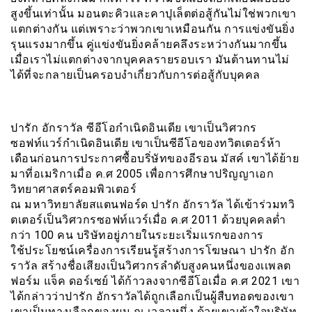
สูงขึ้นเท่านั้น มอนตะคิวและคาปุเล็ตต่อสู้กันไม่ใช่พวกเขา
แตกต่างกัน แต่เพราะว่าพวกเขาเหมือนกัน การแข่งขันยิ่ง
รุนแรงมากขึ้น คู่แข่งขันยิ่งคล้ายคลึงระหว่างกันมากขึ้น
เมื่อเราไม่แตกต่างจากบุคคลรายรอบเรา มันต้านทานไม่
ได้ที่จะกลายเป็นครอบงำเกี่ยวกับการต่อสู้กับบุคคล
ปารัก อักราวัล ซีอีโอกำเนิดอินเดีย เขาเป็นวิศวกร
ซอฟท์แวร์กำเนิดอินเดีย เขาเป็นซีอีโอของทวิตเตอร์ห้า
เดือนก่อนการประกาศซื้อบริํษัทของอีรอน มัสค์ เขาได้ย้าย
มาที่อเมริกาเมื่อ ค.ศ 2005 เพื่อการศึกษาปริญญาเอก
วิทยาศาสตร์คอมพิวเตอร์
ณ มหาวิทยาลัยสแตนฟอร์ด ปารัก อักราวัล ได้เข้าร่วมทวิ
ตเตอร์เป็นวิศวกรซอฟท์แวร์เมื่อ ค.ศ 2011 ด้วยบุคคลต่ำ
กว่า 100 คน บริษัทอยู่ภายในระยะเริ่มเเรกของการ
ใช้ประโยชน์เครื่องการเรียนรู้สร้างการโฆษณา ปารัก อัก
ราวัล สร้างชื่อเสียงเป็นวิศวกรลำดับสูงคนหนึ่งของเเพลต
ฟอร์ม แจ็ค ดอร์เซย์ ได้ก้าวลงจากซีอีโอเมื่อ ค.ศ 2021 เขา
ได้กล่าวว่าปารัก อักราวัลได้ถูกเลือกเป็นผู้สืบทอดของเขา
เขาเป็นทางเลือกของผม ณ เวลาหนึ่ง ด้วยเขาเข้าใจบริษัท