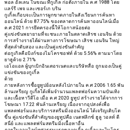
พอล อัลเลน ในขณะที่กูเกิ้ล ก่อตั้งภายใน ค.ศ 1988 โดย
เเลร์รี เพจ และเซอร์เก บริน
กูเกิ้ลเกือบจะเป็นการผูกขาดภายในสังเวียนการค้นหา
ออนไลน์ ด้วย 87.75% ของตลาดการค้นหาออนไลน์เมื่อ
ค.ศ 2021 การยึดครองนี้ให้โอกาสน้อยต่อ
คู่แข่งขันพยายามที่จะชนะภายในตลาดเสิรช เอนจิน ด้วย
การสร้างรายได้ผ่านทางการโฆษณา เสิรช เอนจิน ใหญ่
ที่สุดลำดับสอง และเป็นคู่แข่งขันสำคัญ
ต่อกูเกิลคือบิงก์ของไมโครซอฟท์ ด้วย 5.56% ตามมาโดย
ยาฮูด้วย 2.71%
เอโอแอล ผู้บุกเบิกอินเตอรเนตและบริษัทสื่อ ถูกมองเป็นคู่
แข่งขันของกูเกิ้ล
ด้วย
ภายหลังการซื้อยูทูปย้อนหลังไปภายใน ค.ศ 2006 1.65 พัน
ล้านเหรียญ กูเกิ้ลได้เพิ่มจำนวนแพลตฟอร์มความบันเทิง
และเนื้อหาวีดีโอ เมื่อ ค.ศ 2020 ยูทูป สร้างรายได้จากการ
โฆษณา 17.22 พันล้านเหรียญ เนื่องจากอุปสงค์เพื่อ
แพลตฟอร์มและบริการสตรีมมิ่งออนไลน์ ได้เจริญเติบโต
ขึ้น คู่แข่งขันที่สำคัญของยูทูปคือ เนตฟลิกซ์ ฮูลู วอลท์ ดี
สนี่ย์ และเเพลตฟร์มสตรีมมิ่งเนื้อหาอื่น
ภายในออนไลน์ทศวรรษแรกของกูเกิ้ล กูเกิ้ลและไมโคร