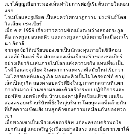
เขาได้สูญเสียการมองเห็นทำไมการต่อสู้เริ่มต้นภายในตอน
แรก
โรเมโอและจูเลียต เป็นละครโศกนาฏกรรม ประพันธ์โดย
วิลเลียม เชคเปียร์
เมื่อ ค.ศ 1959 เรื่องราวความขัดแย้งระหว่างสองตระกูล
คือ ตระกูลมอนตะคิว และตระกูลคาปุเล็ตภายในเมืองเวโร
นา อิตาลี
จากจุดข้อได้เปรียบของเขาเป็นนักลงทุนภายในซิลิคอน
แวลลี่ย์ ปีเตอร์ ธีิล มักจะมองเห็นเรื่องเศร้าของเชคเปียร์
อย่างเดียวกันเล่นภายในโลกแห่งความจริง แทนที่จะเป็น
โรมีโอและจูเลียต จินตนาการละครเวทีสมัยใหม่เรียกว่า
ไมโครซอฟท์และกูเกิล มอนตะคิวเป็นไมโครซอฟท์ คาปุ
เล็ตเป็นกูเกิล สองครอบครัวที่ยิ่งใหญ่มาจากสถานที่แตก
ต่างกันมาก บ้านของมองตะคิวสร้างระบบปฏิบัติการและ
ออฟฟิซ แอพพิเคชั่น บ้านของคาปุเล็ตเขียนเสิรช เอนจิน
สองครอบครัวบริษัทที่ยิ่งใหญ่บริหารโดยบุคคลที่คล้ายกัน
ที่เกิดความขัดแย้ง บนลูกค้าของความเหมือนกันของพวก
เขา
เมื่อพวกเขาเป็นเพียงแค่สตาร์อัพ แต่ละครอบครัวพอใจ
แยกกันอยู่ และเจริญรุ่งเรืองอย่างอิสระ และเมื่อพวกเขาได้