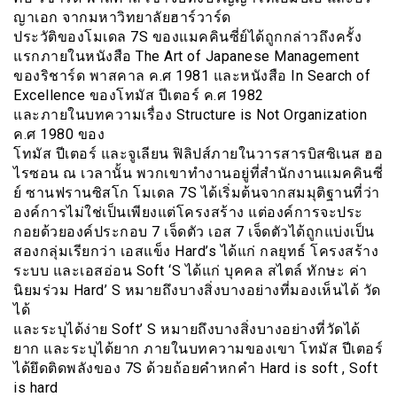
ญาเอก จากมหาวิทยาลัยฮาร์วาร์ด
ประวัติของโมเดล 7S ของแมคคินซี่ย์ได้ถูกกล่าวถึงครั้ง
แรกภายในหนังสือ The Art of Japanese Management
ของริชาร์ด พาสคาล ค.ศ 1981 และหนังสือ In Search of
Excellence ของโทมัส ปีเตอร์ ค.ศ 1982
และภายในบทความเรื่อง Structure is Not Organization
ค.ศ 1980 ของ
โทมัส ปีเตอร์ และจูเลียน ฟิลิปส์ภายในวารสารบิสซิเนส ฮอ
ไรซอน ณ เวลานั้น พวกเขาทำงานอยู่ที่สำนักงานแมคคินซี่
ย์ ซานฟรานซิสโก โมเดล 7S ได้เริ่มต้นจากสมมุติฐานที่ว่า
องค์การไม่ใช่เป็นเพียงแต่โครงสร้าง แต่องค์การจะประ
กอยด้วยองค์ประกอบ 7 เจ็ดตัว เอส 7 เจ็ดตัวได้ถูกแบ่งเป็น
สองกลุ่มเรียกว่า เอสแข็ง Hard’s ได้แก่ กลยุทธ์ โครงสร้าง
ระบบ และเอสอ่อน Soft ‘S ได้แก่ บุคคล สไตล์ ทักษะ ค่า
นิยมร่วม Hard’ S หมายถึงบางสิ่งบางอย่างที่มองเห็นได้ วัด
ได้
และระบุได้ง่าย Soft’ S หมายถึงบางสิ่งบางอย่างที่วัดได้
ยาก และระบุได้ยาก ภายในบทความของเขา โทมัส ปีเตอร์
ได้ยึดติดพลังของ 7S ด้วยถ้อยคำหกคำ Hard is soft , Soft
is hard