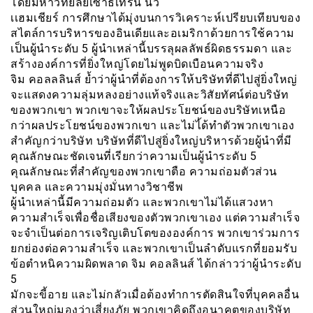
โดยมหาวิทยลัยเซ้าธ์เทิรน นิว
เเฮมเชียร์ การศึกษาได้มุ่งบนการวิเคราะห์เปรียบเทียบของ
สไตล์การบริหารของอินเดียและอเมริกาด้วยการใช้ความ
เป็นผู้นำระดับ 5 ผู้นำเหล่านี้บรรลุผลลัพธ์ผิดธรรมดา และ
สร้างองค์การที่ยิ่งใหญ่โดยไม่พูดบิดเบือนความจริง
จิม คอลลลินส์ ย้ำว่าผู้นำที่ต้องการให้บริษัทที่ดีไปสู่ยิ่งใหญ่
จะแสดงความลุ่มหลงอย่างแท้จริงและวิสัยทัศน์ต่อบริษัท
ของพวกเขา พวกเขาจะให้ผลประโยชน์ของบริษัทเหนือ
กว่าผลประโยชน์ของพวกเขา และไม่ไ้ด้ทำตัวพวกเขาเอง
สำคัญกว่าบริษัท บริษัทที่ดีไปสู่ยิ่งใหญ่บริหารด้วยผู้นำที่มี
คุณลักษณะชัดเจนที่เรียกว่าความเป็นผู้นำระดับ 5
คุณลักษณะที่สำคัญของพวกเขาตือ ความถ่อมตัวส่วน
บุคคล และความมุ่งมั่นทางวิชาชีพ
ผู้นำเหล่านี้มีความถ่อมตัว และพวกเขาไม่ได้แสวงหา
ความสำเร็จเพื่อชื่อเสียงของตัวพวกเขาเอง แต่ความสำเร็จ
จะจำเป็นต่อการเจริญเติบโตขององค์การ พวกเขาร่วมการ
ยกย่องต่อความสำเร็จ และพวกเขาเป็นลำดับแรกที่ยอมรับ
ข้อตำหนิความผิดพลาด จิม คอลลินส์ ได้กล่าวว่าผู้นำระดับ
5
มักจะขี้อาย และไม่กลัวเมื่อต้องทำการตัดสินใจที่บุคคลอื่น
ส่วนใหญ่มองว่าเสี่ยงภัย พวกเขาคิดถึงอนาคตของบริษัท