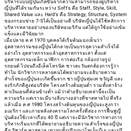
บริหารแบบญี่ปุ่นเกิดขึ้นจากความสามารถของผู้บริหาร
ญี่ปุ่นที่ได้รวมกันระหว่าง Soft’s คือ Staff, Style, Skill,
Shared Value และ Hard’s คือ Strategy, Structure, System
ของกรอบข่าย 7-Sได้เป็นอย่างดี บริษัทญี่ปุ่นได้ใช้หลักการ
บริหารหลายอย่างของบริษัทอเมริกัน แต่ได้ถูกใช้อย่างเข้ม
แข็งและมีวินัยมาก
เมื่อปลาย ค.ศ 1970 บุคคลได้เริ่มต้นมองเห็นว่า
อุตสาหกรรมของญี่ปุ่นได้กลายเป็นบรรลุความสำเร็จได้
อย่างไร อุตสาหกรรมแล้วอุตสาหกรรมเล่า ตั้งแต่
อุตสาหกรรมเหล็ก นาฬิกา การต่อเริอ กล้องถ่ายรูป
รถยนต์ ไปจนถึงอีเล็คโทรนิค ชาวตะวันตกต้องการรู้ว่า
ทำไม นักวิชาการหลายคนได้พยายามจะอธิบายความ
สำเร็จของญี่ปุ่นจะเกิดขึ้นจาก ชาวญี่ปุ่นทุ่มเท ขวัญดี และ
จงรักภักดีสูงต่อบริษัท โครงสร้างต้นทุนต่ำ รวมทั้งค่าจ้าง
ค่าเงินเยนที่ค่อนข้างต่ำ แม้ว่าคำอธิบายเหล่านี้จะเป็น
ความจริง แต่เราจะมีบางสิ่งบางอย่างที่ขาดหายไป ที่จริง
แล้วเมิ่อ ค.ศ 1980 โครงสร้างต้นทุนของญี่ปุ่นจะสูงกว่า
อเมริกา และภายหลังสงครามโลกครั้งที่สอง การฟื้นฟูญี่
ปุุ่นต้องใช้เวลาเกือบ 40 ปี แต่เราจะมีนักวิชาการทางการ
บริหารเริ่มแรกที่ได้พยายามอธิบายความสำเร็จของญี่ปุ่น
คือ ริชาร์ด พาสคาล เขาจบทั้งปริญญาโทเอ็มบีเอ และปริ