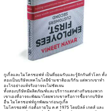
กูเกิ้ลและไมโครซอฟท์ เป็นที่ยอมรับและรู้จักกันทั่วโลก ทั้ง
สองเป็นบริษัทเทคโนโลยีข้ามชาติอเมริกัน แต่พวกเขาทำ
อะไรอย่างแท้จริงอาจจะไม่ชัดเจน
ทั้งสองบริษัทมีผลิตภัณฑ์และบริการแตกต่างกันของพวก
เขาเองที่อาจจะพัฒนาโดยพวกเขาหรือการซื้อจากบริษัท
อื่น ไมโครซอฟท์ถูกพัฒนาก่อนกูเกิ้ล
ไมโครซอฟท์ ก่อตั้งภายใน ค.ศ 1975 โดยบิลล์ เกตส์ และ