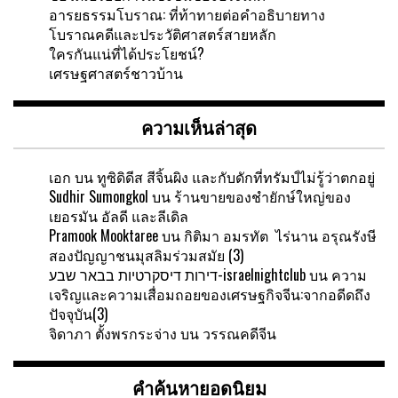
อารยธรรมโบราณ: ที่ท้าทายต่อคำอธิบายทาง
โบราณคดีและประวัติศาสตร์สายหลัก
ใครกันแน่ที่ได้ประโยชน์?
เศรษฐศาสตร์ชาวบ้าน
ความเห็นล่าสุด
เอก
บน
ทูซิดิดีส สีจิ้นผิง และกับดักที่ทรัมป์ไม่รู้ว่าตกอยู่
Sudhir Sumongkol
บน
ร้านขายของชำยักษ์ใหญ่ของ
เยอรมัน อัลดี และลีเดิล
Pramook Mooktaree
บน
กิติมา อมรทัต ไร่นาน อรุณรังษี
สองปัญญาชนมุสลิมร่วมสมัย (3)
דירות דיסקרטיות בבאר שבע-israelnightclub
บน
ความ
เจริญและความเสื่อมถอยของเศรษฐกิจจีน:จากอดีดถึง
ปัจจุบัน(3)
จิดาภา ตั้งพรกระจ่าง
บน
วรรณคดีจีน
คำค้นหายอดนิยม