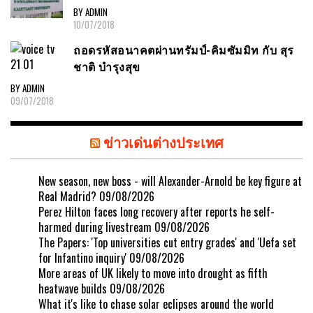
BY ADMIN
10/07/2018
ถอดรหัสอนาคตผ่านทรัมป์-คิมซัมมิท กับ สุร
ชาติ บำรุงสุข
BY ADMIN
09/07/2018
ข่าวเด่นต่างประเทศ
New season, new boss - will Alexander-Arnold be key figure at
Real Madrid?
09/08/2026
Perez Hilton faces long recovery after reports he self-
harmed during livestream
09/08/2026
The Papers: 'Top universities cut entry grades' and 'Uefa set
for Infantino inquiry'
09/08/2026
More areas of UK likely to move into drought as fifth
heatwave builds
09/08/2026
What it's like to chase solar eclipses around the world