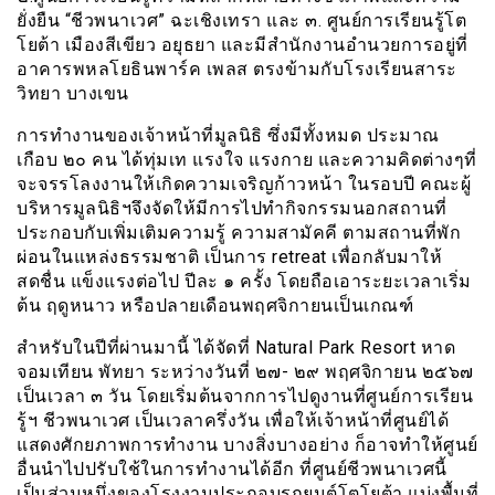
ยั่งยืน “ชีวพนาเวศ” ฉะเชิงเทรา และ ๓. ศูนย์การเรียนรู้โต
โยต้า เมืองสีเขียว อยุธยา และมีสำนักงานอำนวยการอยู่ที่
อาคารพหลโยธินพาร์ค เพลส ตรงข้ามกับโรงเรียนสาระ
วิทยา บางเขน
การทำงานของเจ้าหน้าที่มูลนิธิ ซึ่งมีทั้งหมด ประมาณ
เกือบ ๒๐ คน ได้ทุ่มเท แรงใจ แรงกาย และความคิดต่างๆที่
จะจรรโลงงานให้เกิดความเจริญก้าวหน้า ในรอบปี คณะผู้
บริหารมูลนิธิฯจึงจัดให้มีการไปทำกิจกรรมนอกสถานที่
ประกอบกับเพิ่มเติมความรู้ ความสามัคคี ตามสถานที่พัก
ผ่อนในแหล่งธรรมชาติ เป็นการ retreat เพื่อกลับมาให้
สดชื่น แข็งแรงต่อไป ปีละ ๑ ครั้ง โดยถือเอาระยะเวลาเริ่ม
ต้น ฤดูหนาว หรือปลายเดือนพฤศจิกายนเป็นเกณฑ์
สำหรับในปีที่ผ่านมานี้ ได้จัดที่ Natural Park Resort หาด
จอมเทียน พัทยา ระหว่างวันที่ ๒๗- ๒๙ พฤศจิกายน ๒๕๖๗
เป็นเวลา ๓ วัน โดยเริ่มต้นจากการไปดูงานที่ศูนย์การเรียน
รู้ฯ ชีวพนาเวศ เป็นเวลาครึ่งวัน เพื่อให้เจ้าหน้าที่ศูนย์ได้
แสดงศักยภาพการทำงาน บางสิ่งบางอย่าง ก็อาจทำให้ศูนย์
อื่นนำไปปรับใช้ในการทำงานได้อีก ที่ศูนย์ชีวพนาเวศนี้
เป็นส่วนหนึ่งของโรงงานประกอบรถยนต์โตโยต้า แบ่งพื้นที่