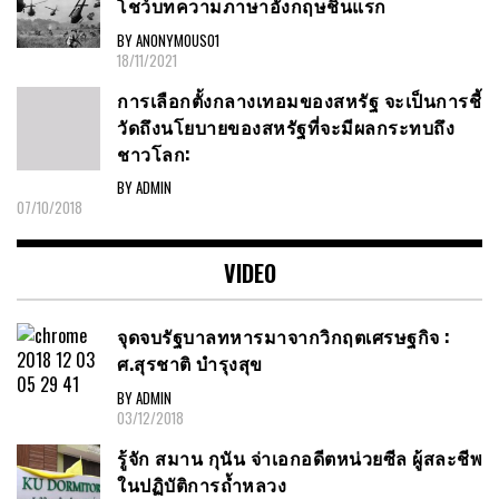
โชว์บทความภาษาอังกฤษชิ้นแรก
BY ANONYMOUS01
18/11/2021
การเลือกตั้งกลางเทอมของสหรัฐ จะเป็นการชี้
วัดถึงนโยบายของสหรัฐที่จะมีผลกระทบถึง
ชาวโลก:
BY ADMIN
07/10/2018
VIDEO
จุดจบรัฐบาลทหารมาจากวิกฤตเศรษฐกิจ :
ศ.สุรชาติ บำรุงสุข
BY ADMIN
03/12/2018
รู้จัก สมาน กุนัน จ่าเอกอดีตหน่วยซีล ผู้สละชีพ
ในปฏิบัติการถ้ำหลวง