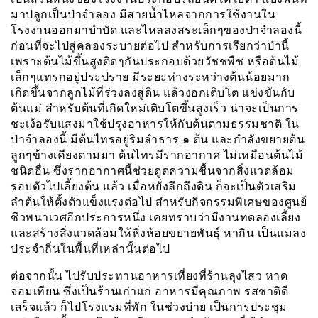
มาปลูกเป็นป่าจำลอง มีสายน้ำไหลจากการใช้งานใน
โรงงานออกมาบำบัด และไหลลงสระเล็กๆของป่าจำลองนี้
ก่อนที่จะไปสู่คลองระบายต่อไป สำหรับการเรียกว่าป่านี้
เพราะต้นไม้ขึ้นสูงติดๆกันประกอบด้วยวัชชพืช หรือต้นไม้
เล็กๆแทรกอยู่ประปราย มีระยะห่างระหว่างต้นน้อยมาก
เกิดขึ้นจากลูกไม้ที่ร่วงลงสู่ดิน แล้วงอกเติบโต แข่งขันกับ
ต้นแม่ สำหรับต้นที่เกิดใหม่เติบโตขึ้นสูงเร็ว น่าจะเป็นการ
ชะเง้อรับแสงมาใช้ปรุงอาหารให้กับต้นตามธรรมชาติ ใน
ป่าจำลองนี้ มีต้นไทรอยู่ริมลำธาร ๑ ต้น และกำลังขยายต้น
ลูกๆข้างเคียงตามมา ต้นไทรมีรากอากาศ ไม่เหมือนต้นไม้
ชนิดอื่น ซึ่งรากอากาศนี้ช่วยดูดความชื้นจากสิ่งแวดล้อม
รอบตัวไปเลี้ยงต้น แล้ว เมื่อหยั่งลึกถึงดิน ก็จะเป็นตัวเสริม
ลำต้นให้ตั้งตัวแข็งแรงต่อไป สำหรับกิจกรรมพิเศษของศูนย์
ชีวพนาเวศอีกประการหนึ่ง เคยทราบว่ามีงานทดลองเลี้ยง
และสร้างสิ่งแวดล้อมให้หิ่งห้อยขยายพันธุ์ หากิน เป็นแมลง
ประจำถิ่นในพื้นที่เหล่านั้นต่อไป
ต่อจากนั้น ไปรับประทานอาหารเที่ยงที่ร้านลุงไสว หาด
จอมเทียน ซึ่งเป็นร้านเก่าแก่ อาหารมีคุณภาพ รสชาติดี
เสร็จแล้ว ก็ไปโรงแรมที่พัก ในช่วงบ่าย เป็นการประชุม