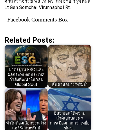
ศาสตราจารย์ พลโท ดร. สมชาย วิรุฬหผล
Lt.Gen.Somchai Virunhaphol Rt.
Facebook Comments Box
Related Posts:
มาตรฐาน ESG และ
ผลกระทบต่อประเทศ
กำลังพัฒนาในกลุ่ม
Global Sout
สันดานอย่าง“ทรัมป์”
อิสราเอลให้ความ
สำคัญกับละคร
ทำไมต้องเลือกระหว่าง
การเมืองมากกว่าเหยื่อ
แฮร์ริสกับทรัมป์
ข่มข…