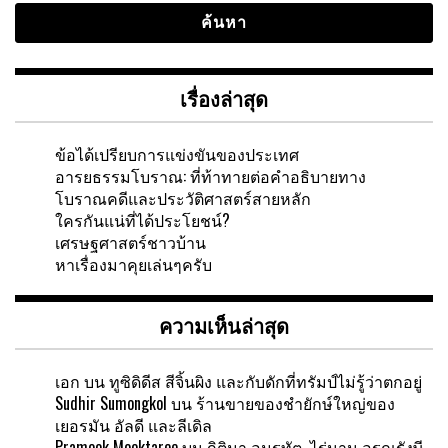
เรื่องล่าสุด
ข้อได้เปรียบการแข่งขันของประเทศ
อารยธรรมโบราณ: ที่ท้าทายต่อคำอธิบายทาง
โบราณคดีและประวัติศาสตร์สายหลัก
ใครกันแน่ที่ได้ประโยชน์?
เศรษฐศาสตร์ชาวบ้าน
หาเรื่องมาคุยเล่นๆครับ
ความเห็นล่าสุด
เอก
บน
ทูซิดิดีส สีจิ้นผิง และกับดักที่ทรัมป์ไม่รู้ว่าตกอยู่
Sudhir Sumongkol
บน
ร้านขายของชำยักษ์ใหญ่ของ
เยอรมัน อัลดี และลีเดิล
Pramook Mooktaree
บน
กิติมา อมรทัต ไร่นาน อรุณรังษี