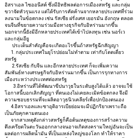
อิสราเอล ไซออนีสต์ ซึ่งมีอิทธิพลต่อการเมืองสหรัฐ และกลุ่ม
ขวาจัดหัวรุนแรง แต่ได้รับการคัดค้านจากหลายประเทศที่ร่วม
ลงนามในข้อตกลง เช่น รัสเซีย ฝรั่งเศส เยอรมัน อังกฤษ ตลอด
จนจีนที่ขยายความร่วมมือทางธุรกิจกับอิหร่านมากขึ้น
นอกจากนี้ยังมีอีกหลายประเทศได้เข้าไปลงทุน เช่น นอร์เว
และกลุ่มอียู
ประเด็นสำคัญคือจะเกิดอะไรขึ้นถ้าสหรัฐฉีกสัญญา
1. กลุ่มประเทศในยุโรปย่อมไม่ทำตาม เท่ากับโดดเดี่ยว
สหรัฐ
2.รัสเซีย กับจีน และอีกหลายประเทศ ก็จะเพิ่มความ
สัมพันธ์ทางเศรษฐกิจกับอิหร่านมากขึ้น เป็นการรุกทางการ
เมืองระหว่างประเทศต่อสหรัฐ
3.อิหร่านที่ได้พัฒนาขีปนาวุธในระดับสูงได้แล้ว อาจจะใช้
โอกาสนี้บอกเลิกสัญญา ที่ตนเองไม่เคยละเมิดข้อตกลง จึงมี
ความชอบธรรมที่จะผลิตอาวุธนิวเคลียร์เพื่อปกป้องตนเอง
4.อิสราเอลและซาอุดิอารเบียย่อมจะมีปฏิกริยาเพราะถือ
เป็นภัยคุกคามตนเอง
จากสาเหตุดังกล่าวสหรัฐก็คือต้นเหตุของการสร้างความ
ตึงเครียดในตะวันออกกลางจนอาจเกิดสงครามใหญ่อันจะเป็น
ผลต่อการผลิตน้ำมัน ที่เป็นแหล่งใหญ่ของโลก ทำให้ราคา