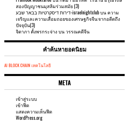
สองปัญญาชนมุสลิมร่วมสมัย (3)
דירות דיסקרטיות בבאר שבע-israelnightclub
บน
ความ
เจริญและความเสื่อมถอยของเศรษฐกิจจีน:จากอดีดถึง
ปัจจุบัน(3)
จิดาภา ตั้งพรกระจ่าง
บน
วรรณคดีจีน
คำค้นหายอดนิยม
AI
BLOCK CHAIN
เทคโนโลยี
META
เข้าสู่ระบบ
เข้าฟีด
แสดงความเห็นฟีด
WordPress.org