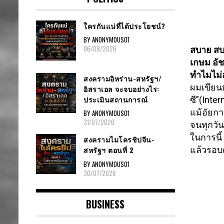
ใครกันแน่ที่ได้ประโยชน์?
BY ANONYMOUS01
06/08/2026
สบาย สบ
เกษม อั
ทำไมไม่
สงครามอิหร่าน-สหรัฐฯ/
ผมเขียน
อิสราเอล จะจบอย่างไร:
ประเมินสถานการณ์
ซี”(Inte
แม้อัยก
BY ANONYMOUS01
31/07/2026
จนทุกวันน
ในการนี้
สงครามไมโครชิปจีน-
แล้วรอบ
สหรัฐฯ ตอนที่ 2
BY ANONYMOUS01
30/07/2026
BUSINESS