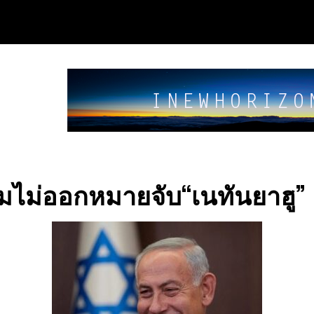
มไม่ออกหมายจับ“เนทันยาฮู”