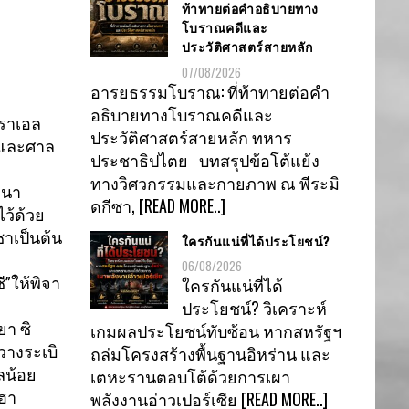
ท้าทายต่อคำอธิบายทาง
โบราณคดีและ
ประวัติศาสตร์สายหลัก
07/08/2026
อารยธรรมโบราณ: ที่ท้าทายต่อคำ
อธิบายทางโบราณคดีและ
ราเอล
ประวัติศาสตร์สายหลัก ทหาร
มและศาล
ประชาธิปไตย บทสรุปข้อโต้แย้ง
ทางวิศวกรรมและกายภาพ ณ พีระมิ
ตนา
ดกีซา,
[READ MORE..]
ว้ด้วย
าเป็นต้น
ใครกันแน่ที่ได้ประโยชน์?
06/08/2026
ใครกันแน่ที่ได้
ี”ให้พิ
จา
ประโยชน์? วิเคราะห์
เกมผลประโยชน์ทับซ้อน หากสหรัฐฯ
ยา ซิ
ถล่มโครงสร้างพื้นฐานอิหร่าน และ
กวางระเบิ
เตหะรานตอบโต้ด้วยการเผา
ลน้อย
พลังงานอ่าวเปอร์เซีย
[READ MORE..]
ฮา