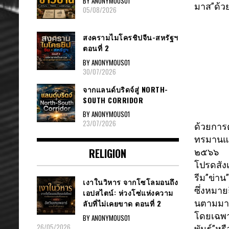
BY ANONYMOUS01
มาส”ด้ว
05/08/2026
สงครามไมโครชิปจีน-สหรัฐฯ
ตอนที่ 2
BY ANONYMOUS01
30/07/2026
จากแลนด์บริดจ์สู่ NORTH-
SOUTH CORRIDOR
BY ANONYMOUS01
23/07/2026
ด้วยการต
ทรมานแล
RELIGION
๒๕๖๖
โปรดสังเ
รีม”ข่าน
เงาในวิหาร จากโซโลมอนถึง
ซึ่งหมายถ
เอปสไตน์: ห่วงโซ่แห่งความ
นตามมาจ
ลับที่ไม่เคยขาด ตอนที่ 2
โดยเฉพาะ
BY ANONYMOUS01
26/05/2026
พันธุ์”หรือ