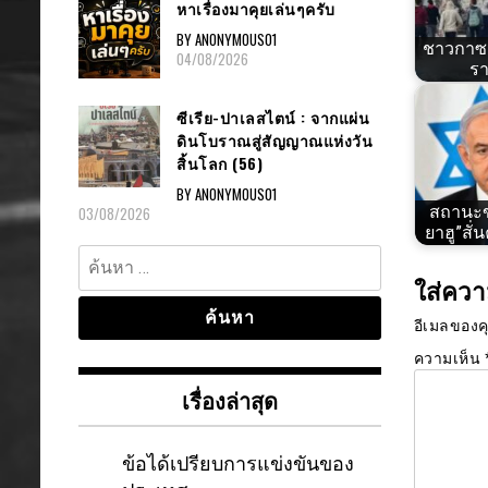
หาเรื่องมาคุยเล่นๆครับ
BY ANONYMOUS01
ชาวกาซ
04/08/2026
รา
ซีเรีย-ปาเลสไตน์ : จากแผ่น
ดินโบราณสู่สัญญาณแห่งวัน
สิ้นโลก (56)
BY ANONYMOUS01
สถานะข
03/08/2026
ยาฮู”สั
ค้นหา
สำหรับ:
ใส่ควา
อีเมลของค
ความเห็น
เรื่องล่าสุด
ข้อได้เปรียบการแข่งขันของ