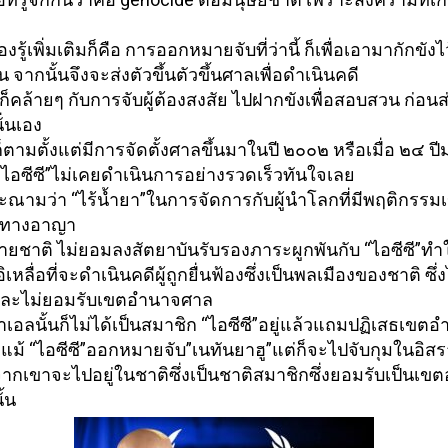
ต้องรู้เพิ่มเติมก็คือ การออกหมายจับที่ว่านี้ ก็เพื่อเอามากักขังไว
จากนั้นจึงจะส่งตัวขึ้นตัวขึ้
นศาลเพื่อดำเนินคดี
วก็คล้ายๆ กับการจับผู้ต้องสงสัย ไปฝากขังเพื่อสอบสวน ก่อนส
ั่นเอง
ตามตั้งแต่มีการจัดตั้
งศาลขึ้นมาในปี ๒๐๐๒ หรือเมื่อ ๒๔ ปี
ไอซีซี”ไม่
เคยดำเนินการอย่างรวดเร็วทั
นใจเลย
ณามว่า “ไร้น้ำยา”ในการจัดการกับผู้นำโลกที่มี
พฤติกรรมเ
ดทางอาญา
ลายชาติ ไม่ยอมลงสัตยาบันรับรองภาระผู
กพันกับ “ไอซีซี”ทำ
ิเหลื่อที่จะดำเนินคดีผู้
ถูกยื่นฟ้องซึ่งเป็นพลเมื
องของชาติ ซึ่ง
ละไม่
ยอมรับเขตอำนาจศาล
อลนั้นก็ไม่ได้เป็
นสมาชิก “ไอซีซี”อยู่แล้วแถมปฏิ
เสธเขตอ
ถึงแม้ “ไอซีซี”ออกหมายจับ”เนทั
นยาฮู”แต่ก็จะไปจับกุมในอิ
สร
ากเขาจะไปอยู่ในชาติซึ่งเป็
นชาติสมาชิกซึ่งยอมรับเป็
นเขต
ั้น