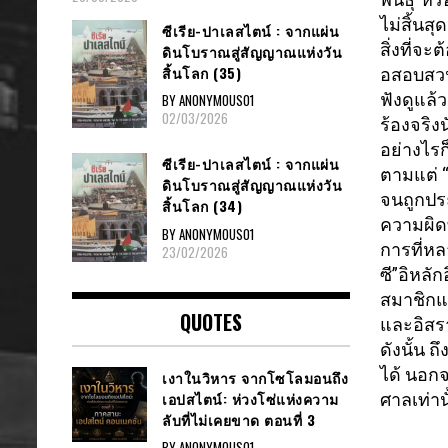
ไม่สิ้
นสุด
ซีเรีย​-ปาเลสไตน์​ : จากแผ่น
สิ่งที่จะ
ดินโบราณสู่สัญญาณ​แห่งวัน
สิ้นโลก​ (35)
อสอบสวน 
ฟังดูแล้
BY ANONYMOUS01
02/03/2026
ร้องจริงน
อย่างไรก็
ซีเรีย​-ปาเลสไตน์​ : จากแผ่น
ตามแต่ “
ดินโบราณสู่สัญญาณ​แห่งวัน
จนถูกประ
สิ้นโลก​ (34)
ความผิ
BY ANONYMOUS01
การที่ห
23/02/2026
ซี”อิ
หลักอ
สมาชิกแ
QUOTES
และอิสราเ
ดังนั้น 
ได้ นอกจ
เงาในวิหาร จากโซโลมอนถึง
เอปสไตน์: ห่วงโซ่แห่งความ
ศาลเท่าน
ลับที่ไม่เคยขาด ตอนที่ 3
BY ANONYMOUS01