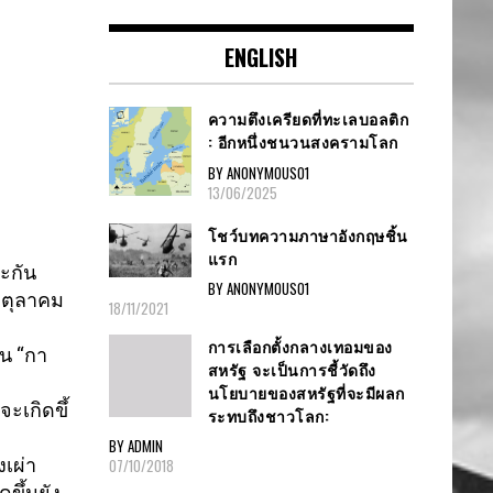
ENGLISH
ความตึงเครียดที่ทะเลบอลติก
: อีกหนึ่งชนวนสงครามโลก
BY ANONYMOUS01
13/06/2025
โชว์บทความภาษาอังกฤษชิ้น
แรก
ะกัน
BY ANONYMOUS01
 ตุลาคม
18/11/2021
การเลือกตั้งกลางเทอมของ
้น “กา
สหรัฐ จะเป็นการชี้วัดถึง
นโยบายของสหรัฐที่จะมีผลก
จะเกิดขึ้
ระทบถึงชาวโลก:
BY ADMIN
งเผ่า
07/10/2018
ขึ้นยัง