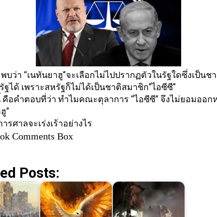
จะพบว่า “เนทันยาฮู”จะเลือกไม่
ไปปรากฏตัวในรัฐใดซึ่งเป็นชา
ัฐได้ เพราะสหรัฐก็ไม่ได้เป็นชาติ
สมาชิก”ไอซีซี”
ี้ คือคำตอบที่ว่า ทำไมคณะตุลาการ “ไอซีซี” จึงไม่ยอมออก
ฮู”
ยการศาลจะเร่งเร้าอย่
างไร
ook Comments Box
ed Posts: