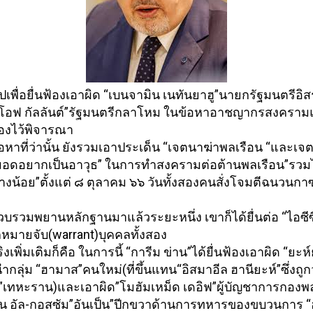
ปเพื่อยื่นฟ้องเอาผิด “เบนจามิน เนทันยาฮู”นายกรัฐมนตรีอิ
ส
โอฟ กัลลันต์”รัฐมนตรีกลาโหม ในข้อหาอาชญากรสงครา
องไว้พิจารณา
้อหาที่ว่านั้น ยังรวมเอาประเด็น “เจตนาฆ่าพลเรื
อน “และเจ
มอดอยากเป็
นอาวุธ” ในการทำสงครามต่อต้านพลเรือน”
รวมไ
อย่างน้อย”ตั้งแต่ ๘ ตุลาคม ๖๖ วันทั้งสองคนสั่งโจมตี
ฉนวนกาซ
วบรวมพยานหลักฐานมาแล้
วระยะหนึ่ง เขาก็ได้ยื่นต่อ “ไอซีซ
มายจับ(warrant)บุ
คคลทั้งสอง
ิงเพิ่มเติมก็คือ ในการนี้ “การีม ข่าน”ได้ยื่นฟ้องเอาผิด “ยะห์
้นำกลุ่ม “ฮามาส”
คนใหม่(ที่ขึ้นแทน“อิสมาอีล ฮานียะห์”ซึ่งถู
เทหะราน)และเอาผิด”โมฮั
มเหม็ด เดอิฟ”ผู้บัญชาการกองพ
น อัล-กอสซัม”อันเป็น”ปีกขวาด้
านการทหารของขบวนการ “