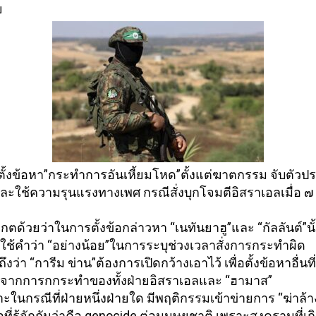
ย
ั้งข้อหา”กระทำการอั
นเหี้ยมโหด”ตั้งแต่ฆาตกรรม จับตัวปร
ะใช้ความรุนแรงทางเพศ กรณีสั่งบุกโจมตีอิสราเอลเมื่อ ๗
กตด้วยว่าในการตั้งข้
อกล่าวหา “เนทันยาฮู”และ “กัลลั
นต์”นั
”ใช้คำว่า “อย่างน้อย”ในการระบุช่วงเวลาสั่
งการกระทำผิด
ึงว่า “การีม ข่าน”ต้องการเปิดกว้างเอาไว้ เพื่อตั้งข้อหาอื่นที่
ากการกกระทำของทั้งฝ่
ายอิสราเอลและ “ฮามาส”
ในกรณีที่ฝ่ายหนึ่งฝ่
ายใด มีพฤติกรรมเข้าข่ายการ “ฆ่าล้
า
ที่รู้จักกั
นว่าคือ genocide ต่อมนุษยชาติ เพราะสงครามที่เกิด