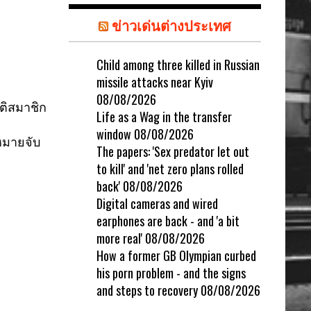
ข่าวเด่นต่างประเทศ
Child among three killed in Russian
missile attacks near Kyiv
08/08/2026
ติ
สมาชิก
Life as a Wag in the transfer
window
08/08/2026
หมายจับ
The papers: 'Sex predator let out
to kill' and 'net zero plans rolled
back'
08/08/2026
Digital cameras and wired
earphones are back - and 'a bit
more real'
08/08/2026
How a former GB Olympian curbed
his porn problem - and the signs
and steps to recovery
08/08/2026