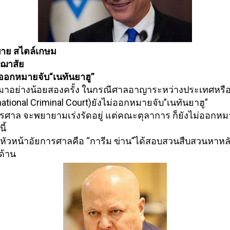
าย สไตล์เกษม
ชฌาสัย
ออกหมายจับ“เนทันยาฮู”
มาอย่างน้อยสองครั้ง ในกรณีศาลอาญาระหว่างประเทศหรื
อ
rnational Criminal Court)ยังไม่ออกหมายจับ”เนทั
นยาฮู”
ารศาล จะพยายามเร่งรัดอยู่ แต่คณะตุลาการ ก็ยังไม่ออกห
ี้
 หัวหน้าอัยการศาลคือ “การีม ข่าน”ได้สอบสวนสืบสวนหาหล
ด้าน