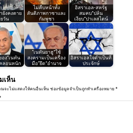
ไม่คืบหน้าทั้ง
อิสราเอล-สหรัฐ
ายังคงตาย
สันติภาพกาซาและ
สมคบ”ปล้น
ยวัน
กัมพูชา
เงียบ”ปาเลสไตน์
“เนทันยาฮู”ใช้
อง“เนทัน
สงครามเป็นเครื่อง
อิสราเอลใจดำเป็นที่
่นคลอนหนัก
มือ“ยึด”อำนาจ
ประจักษ์
มเห็น
ุณจะไม่แสดงให้คนอื่นเห็น
ช่องข้อมูลจำเป็นถูกทำเครื่องหมาย
*
*