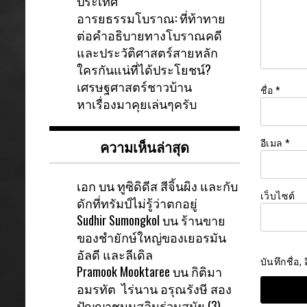
ประเทศ
อารยธรรมโบราณ: ที่ท้าทาย
ต่อคำอธิบายทางโบราณคดี
และประวัติศาสตร์สายหลัก
ใครกันแน่ที่ได้ประโยชน์?
เศรษฐศาสตร์ชาวบ้าน
ชื่อ
*
หาเรื่องมาคุยเล่นๆครับ
ความเห็นล่าสุด
อีเมล
*
เอก
บน
ทูซิดิดีส สีจิ้นผิง และกับ
เว็บไซต์
ดักที่ทรัมป์ไม่รู้ว่าตกอยู่
Sudhir Sumongkol
บน
ร้านขาย
ของชำยักษ์ใหญ่ของเยอรมัน
อัลดี และลีเดิล
บันทึกชื่อ
Pramook Mooktaree
บน
กิติมา
อมรทัต ไร่นาน อรุณรังษี สอง
ปัญญาชนมุสลิมร่วมสมัย (3)