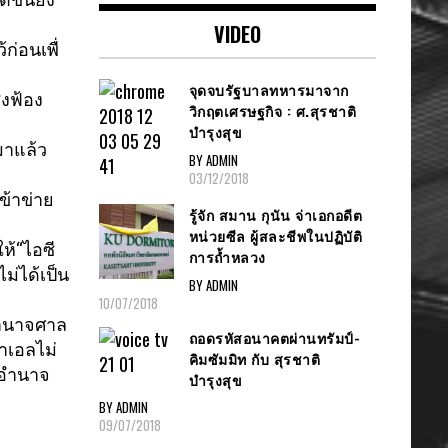
VIDEO
้ก่อนเพื่
จุดจบรัฐบาลทหารมาจาก
่งฟ้อง
วิกฤตเศรษฐกิจ : ศ.สุรชาติ
บำรุงสุข
มาแล้ว
BY ADMIN
03/12/2018
ข้าข่าย
รู้จัก สมาน กุนัน จ่าเอกอดีต
หน่วยซีล ผู้สละชีพในปฏิบัติ
ให้“ไอซี
การถ้ำหลวง
ไม่ได้เป็น
BY ADMIN
10/07/2018
ำนาจศาล
ถอดรหัสอนาคตผ่านทรัมป์-
าเอลไม่
คิมซัมมิท กับ สุรชาติ
อำนาจ
บำรุงสุข
BY ADMIN
09/07/2018