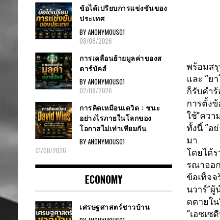
ข้อได้เปรียบการแข่งขันของ
ประเทศ
BY ANONYMOUS01
08/08/2026
การเคลื่อนย้ายมูลค่าของส
พร้อมสรุ
ตาร์บัคส์
และ “ยา
BY ANONYMOUS01
02/08/2026
ก็รั
บคำร้
การตั้งข
การคิดเหมือนเดวิด : ชนะ
ใช้”ควา
อย่างไรภายในโลกของ
ทั้งนี้ “
โอกาสไม่เท่าเทียมกัน
มา
BY ANONYMOUS01
01/08/2026
โดยได้ร
รณาออกห
ข้อเท็จจร
ECONOMY
นวาร์”ผู
ดตายใน”
เศรษฐศาสตร์ชาวบ้าน
“เอซเซดี