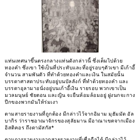
แท่นเทศนาขึ้นตรงกลางแท่นดังกล่าวนี้ ซึ่งเต็มไปด้วย
ทองคำ ซึ่งเขา ใช้เป็นที่ประทับและที่อยู่รอบๆตัวเขา มีเก้าอี้
จำนวน สามพันตัว ที่ทำด้วยทองคำและเงิน ในสมัยนั้น
บรรดาศาสดาประทับอยู่บนบัลลังก์ ที่ทำด้วยทองคำ และ
บรรดาอุลามาอนั่งอยู่บนเก้าอี้เงิน รายรอบ พวกเขาเป็น
มวลมนุษย์ ชัยตอน และญิน จะยืนห้อมล้อมอยู่ ฝูงนกจะกาง
ปีกของพวกมันให้ร่มเงา
ตามสายรายงานที่ถูกต้อง มีกล่าวไว้จากอิมาม มุฮัมมัด อัล
บากิร ว่าราชอาณาจักรของสุลัยมาน มีอาณาเขตจากเมือง
อิสติคอร ถึงดามัสกัส*
ตามการรายงานจากสายรายงานที่เชื่อถือได้ มีกล่าวไว้