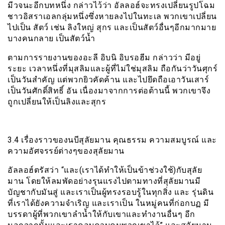
มีวจนะอีกบทหนึ่ง กล่าวไว้ว่า อัลลอฮ์จะทรงเปลี่ยนรูปโฉม
ชาวอิสราเอลกลุ่มหนึ่งซึ่งหายลงไปในทะเล พวกเขาเปลี่ยน
ไปเป็น สัตว์ เช่น ลิงใหญ่ สุกร และเป็นสัตว์อื่นๆอีกมากมาย
บางคนกลาย เป็นสัตว์น้ำ
ตามการรายงานของอะลี อิบนิ อิบรอฮีม กล่าวว่า มีอยู่
ระยะ เวลาหนึ่งที่มุสลิมและผู้ที่ไม่ใช่มุสลิม ถือกันว่าวันศุกร์
เป็นวันสำคัญ แต่พวกยิวคัดค้าน และไปยึดถือเอาวันเสาร์
เป็นวันศักดิ์สิทธิ์ อัน เนื่องมาจากการต่อต้านนี้ พวกเขาจึง
ถูกเปลี่ยนให้เป็นลิงและสุกร
3.4 เรื่องราวของนบีสุลัยมาน คุณธรรม ความสมบูรณ์ และ
ความอัศจรรย์ต่างๆของสุลัยมาน
อัลลอฮ์ตรัสว่า “และ(เราได้ทำให้เป็นข้าช่วงใช้)กับสุลัย
มาน โดยให้ลมพัดอย่างรุนแรงไปตามทางที่สุลัยมานมี
บัญชากับมันสู่ และเราเป็นผู้ทรงรอบรู้ในทุกสิ่ง และ รุ่นดิน
ที่เราได้ยังความจำเริญ และเราเป็น ในหมู่คนที่ก่อกบฏ มี
บรรดาผู้ที่พวกเขาลำน้ำให้กับเขาและทำงานอื่นๆ อีก