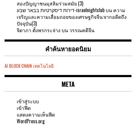
สองปัญญาชนมุสลิมร่วมสมัย (3)
דירות דיסקרטיות בבאר שבע-israelnightclub
บน
ความ
เจริญและความเสื่อมถอยของเศรษฐกิจจีน:จากอดีดถึง
ปัจจุบัน(3)
จิดาภา ตั้งพรกระจ่าง
บน
วรรณคดีจีน
คำค้นหายอดนิยม
AI
BLOCK CHAIN
เทคโนโลยี
META
เข้าสู่ระบบ
เข้าฟีด
แสดงความเห็นฟีด
WordPress.org