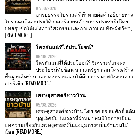
07/08/2026
อารยธรรมโบราณ: ที่ท้าทายต่อคำอธิบายทาง
โบราณคดีและประวัติศาสตร์สายหลัก ทหารประชาธิปไตย
บทสรุปข้อโต้แย้งทางวิศวกรรมและกายภาพ ณ พีระมิดกีซา,
[READ MORE..]
ใครกันแน่ที่ได้ประโยชน์?
06/08/2026
ใครกันแน่ที่ได้ประโยชน์? วิเคราะห์เกมผล
ประโยชน์ทับซ้อน หากสหรัฐฯ ถล่มโครงสร้าง
พื้นฐานอิหร่าน และเตหะรานตอบโต้ด้วยการเผาพลังงานอ่าว
เปอร์เซีย
[READ MORE..]
เศรษฐศาสตร์ชาวบ้าน
05/08/2026
เศรษฐศาสตร์ชาวบ้าน โดย รศ.ดร สมศักดิ์ แต้ม
บุญเลิศชัย ในเวลาที่ผ่านมา ผมมีโอกาสเขียน
บทความเกี่ยวกับเศรษฐศาสตร์ในแง่มุมต่างๆเป็นจำนวนไม่
น้อย
[READ MORE..]