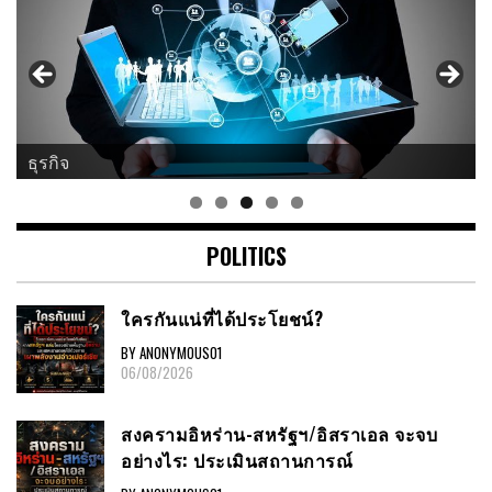
ธุรกิจ
ศาสนา
POLITICS
ใครกันแน่ที่ได้ประโยชน์?
BY ANONYMOUS01
06/08/2026
สงครามอิหร่าน-สหรัฐฯ/อิสราเอล จะจบ
อย่างไร: ประเมินสถานการณ์