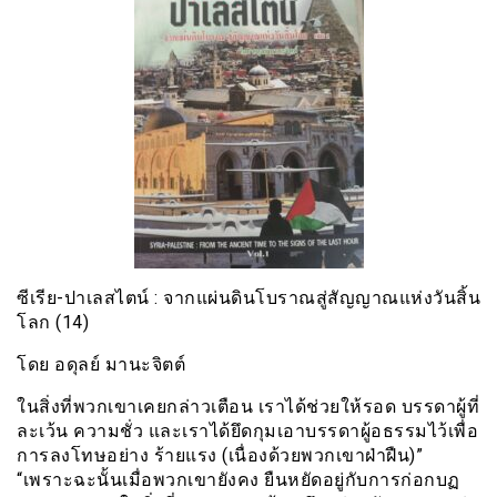
ซีเรีย​-ปาเลสไตน์​ : จากแผ่นดินโบราณสู่สัญญาณ​แห่งวันสิ้น
โลก​ (14)
โดย​ อดุลย์​ มานะจิตต์
ในสิ่งที่พวกเขาเคยกล่าวเตือน เราได้ช่วยให้รอด บรรดาผู้ที่
ละเว้น ความชั่ว และเราได้ยึดกุมเอาบรรดาผู้อธรรมไว้เพื่อ
การลงโทษอย่าง ร้ายแรง (เนื่องด้วยพวกเขาฝ่าฝืน)”
“เพราะฉะนั้นเมื่อพวกเขายังคง ยืนหยัดอยู่กับการก่อกบฏ