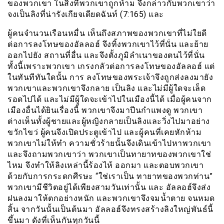
ของพวกเขา ในสิ่งที่พวกเขาถูกห้าม จึงกล่าวกับพวกเขาว่า
จงเป็นลิงที่น่ารังเกียจเดียดฉันท์ (7:165) และ
ผู้คนจำนวนเรือนหมื่น เห็นถึงสภาพของพวกเขาที่ไม่ใยดี
ต่อการลงโทษของอัลลอฮ์ จึงทิ้งพวกเขาไว้ที่นั่น และย้าย
ออกไปยัง สถานที่อื่น และจึงตั้งภูมิลำเนาของตนไว้ที่นั่น
ทั้งนี้เพราะพวกเขา เกรงกลัวต่อการลงโทษของอัลลอฮ์ แต่
ในทันทีทันใดนั้น การ ลงโทษของพระเจ้าจึงถูกส่งลงมายัง
พวกเขาและพวกเขาจึงกลาย เป็นลิง และไม่มีผู้ใดจะเล็ด
รอดไปได้ และไม่มีผู้ใดจะเข้าไปในเมืองนี้ได้ เมื่อผู้คนจาก
เมืองอื่นได้ยินเรื่องนี้ พวกเขาจึงมาปีนกำแพงดู พวกเขา
ต่างเห็นทั้งผู้ชายและผู้หญิงกลายเป็นลิงและวิ่งไปมาอย่าง
ขวักไขว่ ผู้คนจึงเปิดประตูเข้าไป และผู้คนที่เคยหักห้าม
พวกเขาไม่ให้ทำ ความชั่วร้ายนั้นจึงเดินเข้าไปหาพวกเขา
และจึงถามพวกเขาว่า พวกเขาเป็นทายาทของพวกเขาใช่
ไหม จึงทำให้ลิงเหล่านี้ร้องไห้ ออกมา และตอบพวกเขา
ด้วยกับการกระดกศีรษะ “ใช่เราเป็น ทายาทของพวกท่าน”
พวกเขามีชีวิตอยู่ได้เพียงสามวันเท่านั้น และ อัลลอฮ์จึงส่ง
ฝนลงมาให้ตกอย่างหนัก และพวกเขาจึงจมน้ำตาย จนหมด
สิ้น จากวันนั้นเป็นต้นมา อัลลอฮ์จึงทรงสร้างลิงใหญ่พันธ์นี้
ขึ้นมา ดังที่เห็นกันทุกวันนี้