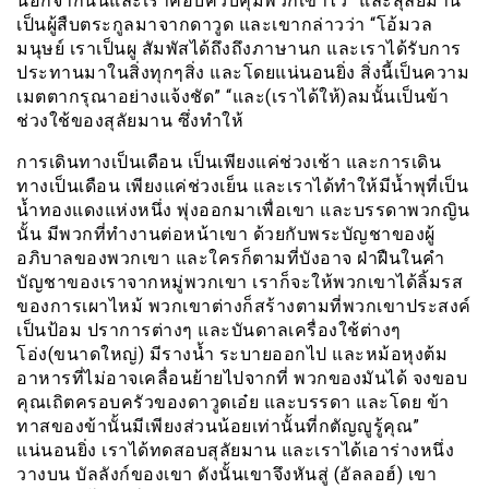
นอกจากนั้นและเราคอบควบคุมพวกเขาไว้” และสุลัยมาน
เป็นผู้สืบตระกูลมาจากดาวูด และเขากล่าวว่า “โอ้มวล
มนุษย์ เราเป็นผู สัมพัสได้ถึงถึงภาษานก และเราได้รับการ
ประทานมาในสิ่งทุกๆสิ่ง และโดยแน่นอนยิ่ง สิ่งนี้เป็นความ
เมตตากรุณาอย่างแจ้งชัด” “และ(เราได้ให้)ลมนั้นเป็นข้า
ช่วงใช้ของสุลัยมาน ซึ่งทำให้
การเดินทางเป็นเดือน เป็นเพียงแค่ช่วงเช้า และการเดิน
ทางเป็นเดือน เพียงแค่ช่วงเย็น และเราได้ทำให้มีน้ำพุที่เป็น
น้ำทองแดงแห่งหนึ่ง พุ่งออกมาเพื่อเขา และบรรดาพวกญิน
นั้น มีพวกที่ทำงานต่อหน้าเขา ด้วยกับพระบัญชาของผู้
อภิบาลของพวกเขา และใครก็ตามที่บังอาจ ฝ่าฝืนในคำ
บัญชาของเราจากหมู่พวกเขา เราก็จะให้พวกเขาได้ลิ้มรส
ของการเผาไหม้ พวกเขาต่างก็สร้างตามที่พวกเขาประสงค์
เป็นป้อม ปราการต่างๆ และบันดาลเครื่องใช้ต่างๆ
โอ่ง(ขนาดใหญ่) มีรางน้ำ ระบายออกไป และหม้อหุงต้ม
อาหารที่ไม่อาจเคลื่อนย้ายไปจากที่ พวกของมันได้ จงขอบ
คุณเถิตครอบครัวของดาวูดเอ๋ย และบรรดา และโดย ข้า
ทาสของข้านั้นมีเพียงส่วนน้อยเท่านั้นที่กตัญญูรู้คุณ”
แน่นอนยิ่ง เราได้ทดสอบสุลัยมาน และเราได้เอาร่างหนึ่ง
วางบน บัลลังก์ของเขา ดังนั้นเขาจึงหันสู่ (อัลลอฮ์) เขา