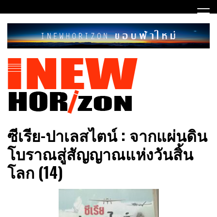
Skip
to
content
ขอบฟ้าใหม่
INEWHORIZON
ซีเรีย​-ปาเลสไตน์​ : จากแผ่นดิน
โบราณสู่สัญญาณ​แห่งวันสิ้น
โลก​ (14)