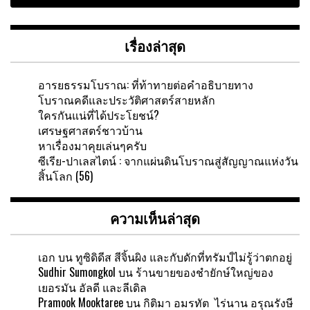
เรื่องล่าสุด
อารยธรรมโบราณ: ที่ท้าทายต่อคำอธิบายทาง
โบราณคดีและประวัติศาสตร์สายหลัก
ใครกันแน่ที่ได้ประโยชน์?
เศรษฐศาสตร์ชาวบ้าน
หาเรื่องมาคุยเล่นๆครับ
ซีเรีย-ปาเลสไตน์ : จากแผ่นดินโบราณสู่สัญญาณแห่งวัน
สิ้นโลก (56)
ความเห็นล่าสุด
เอก
บน
ทูซิดิดีส สีจิ้นผิง และกับดักที่ทรัมป์ไม่รู้ว่าตกอยู่
Sudhir Sumongkol
บน
ร้านขายของชำยักษ์ใหญ่ของ
เยอรมัน อัลดี และลีเดิล
Pramook Mooktaree
บน
กิติมา อมรทัต ไร่นาน อรุณรังษี