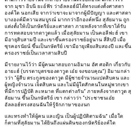
จาก มุซา อิบนิ ยะอ์ฟัร ว่าอัลลอฮ์มิได้ทรงแต่งตั้งศาสดา
องค์ใด นอกเสีย จากว่าเขาจะมาจากผู้มีปัญญา และศาสดา
บางองค์มีความสมบูรณ์ มากกว่าอีกองค์หนึ่ง สุลัยมาน ถูก
แต่งตั้งให้เป็นกษัตริย์และศาสดา ภายหลังจากที่เขาได้รับ
การทดสอบจากดาวูดแล้ว เมื่อสุลัยมาน เป็นคอลีฟะฮ์ เขา
มีอายุสิบสามปี และเขาขึ้นครองราชย์อยู่นาน สี่สิบปี เมื่อ
ซุรคอรนัยน์ ขึ้นเป็นกษัตริย์ เขามีอายุเพียงสิบสองปี และขึ้น
ครองราชย์เป็นเวลาสามสิบปี
มีรายงานไว้ว่า มีผู้คนมาสอบถามอิมาม อัศ ศอดิก เกี่ยวกับ
อายะฮ์ (บรรดาบุตรของดาวูด เอ๋ย จงขอบคุณ”) อิมามกล่า
วว่า “ผู้สืบ ตระกูลของดาวูด มีผู้ชายจำนวนแปดสิบคน และ
ผู้หญิงจำนวน เจ็ดสิบคน และไม่มีผู้ใดสักคนในหมู่พวกเขา
ที่มีการปฏิบัติ ละหมาด ที่แตกต่างกัน” ภายหลังจากดาวูด สุ
ลัยมาน ขึ้นเป็นกษัตริย์ เขา กล่าวว่า “ประชาชนเอ๋ย
อัลลอฮ์ทรงสอนฉันให้รู้จักภาษาของนก
และทรงทำให้ผู้คน และญิน เป็นผู้ปฏิบัติตามฉัน” เมื่อใด
ก็ตามที่สุลัยมาน ได้ยินถึงแผ่นดินของกษัตริย์องค์ใด