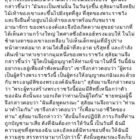
กล่าวขึ้นว่า “มันจะเป็นเช่นนั้น ในวันรุ่งขึ้น สุลัยมานจึงหยิบ
ไม้เท้าของเขาและขึ้นไปยังจุดที่สูง ที่สุดของพระราชวัง
และจึงยืนค้ำอยู่บนไม้เท้าของเขาพร้อมกับชมราช
อาณาจักร ของพระองค์และจึงบังเกิดความสุขอย่างมากที่
ได้เห็นความกว้างใหญ่ ไพศาลซึ่งอัลลอฮ์ทรงมอบให้ ในไม่
ช้าดวงตาของเขาจงเหลือบ ไปเห็นเด็กหนุ่มที่มีรูปร่าง
หน้าตาหล่อมาก สวมใส่เสื้อผ้าที่สะอาด บริสุทธิ์ และกำลัง
เดินเข้ามาหาเขาจากมุมหนึ่งของพระราชวัง สุลัยมานจึง
กล่าวขึ้นว่า “ผู้ใดเป็นผู้อนุญาตให้ท่านเข้ามาในที่นี้ วันนี้ฉัน
อยากจะอยู่เพียงลำพังคนเดียว” เขาจึงกล่าวตอบว่า “ผู้ทรง
เป็นผู้สร้างพระราชวังนี้ เป็นผู้ทรงให้อนุญาตแก่ฉันและด้วย
กับ พระอนุมัติของพระองค์ฉันจึงมา” สุลัยมานจึงกล่าวตอบ
ว่า “พระผู้ทรงสร้างพระราชวังนี้ย่อมมีสิทธิ์เหนือกว่าตัว
ของฉัน ดังนั้นจง บอกเถิดว่าท่านเป็นผู้ใดกัน” ชายหนุ่มผู้นี้
จึงกล่าวตอบว่า “ฉันคือทูตมรณะ” สุลัยมานจึงถามว่า “ท่าน
มาทำไมกัน” เขาจึงกล่าวตอบว่า “ก็เพื่อมาเอาชีวิตของ
ท่าน” สุลัยมานจึงกล่าวว่า “ดังนั้นก็จงปฏิบัติ ภาระกิจที่ท่าน
ถูกบัญชามาเสีย ดังที่ฉันต้องการให้วันนี้ เป็นวันที่ ฉันมี
ความสุขที่สุดของฉัน และอัลลอฮ์มิทรงชอบที่จะให้ฉันมี
ความสุข สรรหรรษามากไปกว่านี้” ดังนั้นทูตมรณะจึงเก็บ