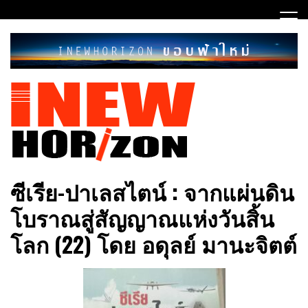
Skip
to
content
ขอบฟ้าใหม่
INEWHORIZON
ซีเรีย​-ปาเลสไตน์​ : จากแผ่นดิน
โบราณสู่สัญญาณ​แห่งวันสิ้น
โลก​ (22) โดย​ อดุลย์​ มานะจิตต์