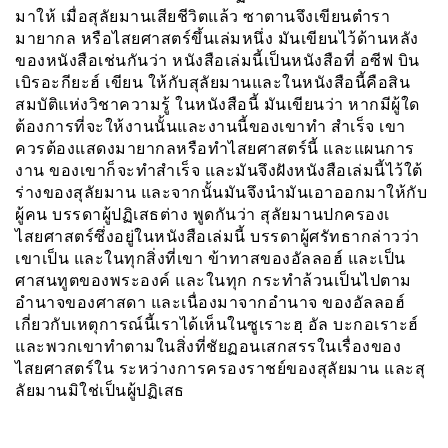
มาให้ เมื่อสุลัยมานเสียชีวิตแล้ว ซาตานจึงเขียนตำรา
มายากล หรือไสยศาสตร์ขึ้นเล่มหนึ่ง มันเขียนไว้ด้านหลัง
ของหนังสือเช่นกันว่า หนังสือเล่มนี้เป็นหนังสือที่ อซีฟ บิน
เบิรอะกียะฮ์ เขียน ให้กับสุลัยมานและในหนังสือนี้คือสิน
สมบัติแห่งวิชาความรู้ ในหนังสือนี้ มันเขียนว่า หากมีผู้ใด
ต้องการที่จะให้งานนั้นและงานนี้ของเขาทำ สำเร็จ เขา
ควรต้องแสดงมายากลหรือทำไสยศาสตร์นี้ และแผนการ
งาน ของเขาก็จะทำสำเร็จ และมันจึงฝังหนังสือเล่มนี้ไว้ใต้
ร่างของสุลัยมาน และจากนั้นมันจึงนำมันเอาออกมาให้กับ
ผู้คน บรรดาผู้ปฏิเสธต่าง พูดกันว่า สุลัยมานปกครองเ
ไสยศาสตร์ซึ่งอยู่ในหนังสือเล่มนี้ บรรดาผู้ศรัทธากล่าวว่า
เขาเป็น และในทุกสิ่งที่เขา ข้าทาสของอัลลอฮ์ และเป็น
ศาสนทูตของพระองค์ และในทุก กระทำล้วนเป็นไปตาม
อำนาจของศาสดา และเนื่องมาจากอำนาจ ของอัลลอฮ์
เกี่ยวกับเหตุการณ์นี้เราได้เห็นในซูเราะฮฺ อัล บะกอเราะฮ์
และพวกเขาทำตามในสิ่งที่ชัยฏอนเสกสรรในเรื่องของ
ไสยศาสตร์ใน ระหว่างการครองราชย์ของสุลัยมาน และสุ
ลัยมานมิใช่เป็นผู้ปฏิเสธ