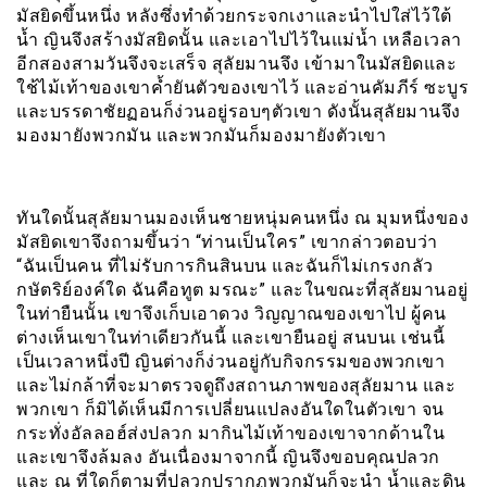
มัสยิดขึ้นหนึ่ง หลังซึ่งทำด้วยกระจกเงาและนำไปใส่ไว้ใต้
น้ำ ญินจึงสร้างมัสยิดนั้น และเอาไปไว้ในแม่น้ำ เหลือเวลา
อีกสองสามวันจึงจะเสร็จ สุลัยมานจึง เข้ามาในมัสยิดและ
ใช้ไม้เท้าของเขาค้ำยันตัวของเขาไว้ และอ่านคัมภีร์ ซะบูร
และบรรดาชัยฏอนก็ง่วนอยู่รอบๆตัวเขา ดังนั้นสุลัยมานจึง
มองมายังพวกมัน และพวกมันก็มองมายังตัวเขา
ทันใดนั้นสุลัยมานมองเห็นชายหนุ่มคนหนึ่ง ณ มุมหนึ่งของ
มัสยิดเขาจึงถามขึ้นว่า “ท่านเป็นใคร” เขากล่าวตอบว่า
“ฉันเป็นคน ที่ไม่รับการกินสินบน และฉันก็ไม่เกรงกลัว
กษัตริย์องค์ใด ฉันคือทูต มรณะ” และในขณะที่สุลัยมานอยู่
ในท่ายืนนั้น เขาจึงเก็บเอาดวง วิญญาณของเขาไป ผู้คน
ต่างเห็นเขาในท่าเดียวกันนี้ และเขายืนอยู่ สนบนเ เช่นนี้
เป็นเวลาหนึ่งปี ญินต่างก็ง่วนอยู่กับกิจกรรมของพวกเขา
และไม่กล้าที่จะมาตรวจดูถึงสถานภาพของสุลัยมาน และ
พวกเขา ก็มิได้เห็นมีการเปลี่ยนแปลงอันใดในตัวเขา จน
กระทั่งอัลลอฮ์ส่งปลวก มากินไม้เท้าของเขาจากด้านใน
และเขาจึงล้มลง อันเนื่องมาจากนี้ ญินจึงขอบคุณปลวก
และ ณ ที่ใดก็ตามที่ปลวกปรากฏพวกมันก็จะนำ น้ำและดิน