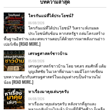
บทความล่าสุด
ใครกันแน่ที่ได้ประโยชน์?
06/08/2026
ใครกันแน่ที่ได้ประโยชน์? วิเคราะห์เกมผล
ประโยชน์ทับซ้อน หากสหรัฐฯ ถล่มโครงสร้าง
พื้นฐานอิหร่าน และเตหะรานตอบโต้ด้วยการเผาพลังงานอ่าว
เปอร์เซีย
[READ MORE..]
เศรษฐศาสตร์ชาวบ้าน
05/08/2026
เศรษฐศาสตร์ชาวบ้าน โดย รศ.ดร สมศักดิ์ แต้ม
บุญเลิศชัย ในเวลาที่ผ่านมา ผมมีโอกาสเขียน
บทความเกี่ยวกับเศรษฐศาสตร์ในแง่มุมต่างๆเป็นจำนวนไม่
น้อย
[READ MORE..]
หาเรื่องมาคุยเล่นๆครับ
04/08/2026
หาเรื่องมาคุยเล่นๆครับ หลังจากที่ลูกและ
หลานกลับบ้านไปแล้ว บ้านที่มีชีวิตชีวา ก็เหลือ