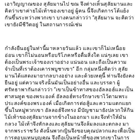
เอาวิญญาณของ สุลัยมานไป ขณ จึงต่างเห็นสุลัยมานและ
คิดว่าเขาค่ายไม้เท้าของเขาอยู่ ผู้คน นี้จึงเกิดการโต้แย้ง
กันขึ้นระหว่างพวกเขา บางคนกล่าวว่า “สุลัยมาน จะคิดว่า
เขายังมีชีวิตอยู่ ในสถานการณ์เช่น
กำลังยืนอยู่ในท่านี้มาหลายวันแล้ว และเขาก็ไม่เหนื่อย
อ่อน เขาก็ไม่นอนหรือบริโภคหรือดื่มสิ่งใด แน่ๆเลย เขา
ต้องเป็นพระเจ้าของเราอย่าง แน่นอน และถือเป็นความ
จำเป็นที่เราต้องเคารพบูชาเขา” อีก กลุ่มหนึ่งคิดว่า สุลัย
มานได้แสดงมายากลบางอย่าง และด้วยเหตุนี้ ท่านจึงยังคง
ยืนอยู่ แต่ความจริงนั้นมันเป็นอย่างอื่น และบรรดา ผู้
ศรัทธาพากันกล่าวว่า “เขาเป็นข้าทาสของอัลลอฮ์และเป็น
ศาสนทูต ของพระองค์ อัลลอฮ์ทรงรักษาเขาไว้ตามพระ
ประสงค์ของพระองค์ เมื่อเกิดการต่อสู้และความแตกแยก
ขึ้นในหมู่พวกเขา อัลลอฮ์จึงทรง มีบัญชามายังปลวกให้กิน
ไม้เท้าของสุลัยมานจากข้างในออกมา และจึงทำให้มัน
กลวง ไม้เท้าจึงหักลงและสุลัยมานจึงล้มลงและตกลง มา
จากพระราชวัง ดังนั้นพวกญินจึงขอบคุณปลวกและเพื่อเป็น
การตอบแทนบุญคุณ จึงถือเป็นหน้าที่ของพวกเขาในการ