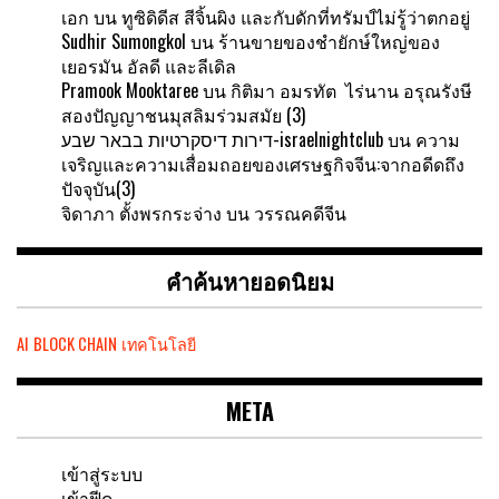
เอก
บน
ทูซิดิดีส สีจิ้นผิง และกับดักที่ทรัมป์ไม่รู้ว่าตกอยู่
Sudhir Sumongkol
บน
ร้านขายของชำยักษ์ใหญ่ของ
เยอรมัน อัลดี และลีเดิล
Pramook Mooktaree
บน
กิติมา อมรทัต ไร่นาน อรุณรังษี
สองปัญญาชนมุสลิมร่วมสมัย (3)
דירות דיסקרטיות בבאר שבע-israelnightclub
บน
ความ
เจริญและความเสื่อมถอยของเศรษฐกิจจีน:จากอดีดถึง
ปัจจุบัน(3)
จิดาภา ตั้งพรกระจ่าง
บน
วรรณคดีจีน
คำค้นหายอดนิยม
AI
BLOCK CHAIN
เทคโนโลยี
META
เข้าสู่ระบบ
เข้าฟีด