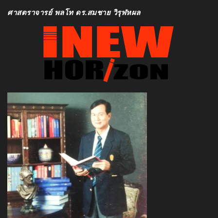
ศาสตราจารย์ พลโท ดร.สมชาย วิรุฬหผล