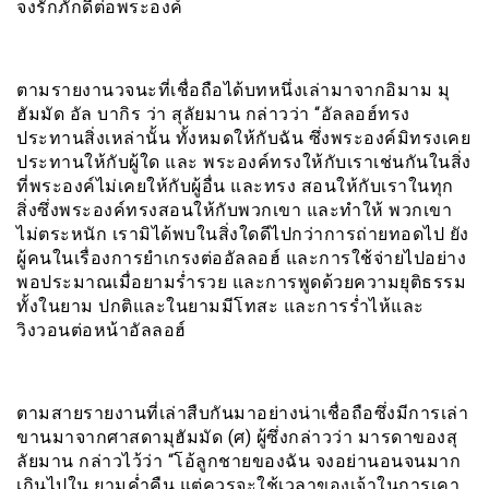
จงรักภักดีต่อพระองค์
ตามรายงานวจนะที่เชื่อถือได้บทหนึ่งเล่ามาจากอิมาม มุ
ฮัมมัด อัล บากิร ว่า สุลัยมาน กล่าวว่า “อัลลอฮ์ทรง
ประทานสิ่งเหล่านั้น ทั้งหมดให้กับฉัน ซึ่งพระองค์มิทรงเคย
ประทานให้กับผู้ใด และ พระองค์ทรงให้กับเราเช่นกันในสิ่ง
ที่พระองค์ไม่เคยให้กับผู้อื่น และทรง สอนให้กับเราในทุก
สิ่งซึ่งพระองค์ทรงสอนให้กับพวกเขา และทำให้ พวกเขา
ไม่ตระหนัก เรามิได้พบในสิ่งใดดีไปกว่าการถ่ายทอดไป ยัง
ผู้คนในเรื่องการยำเกรงต่ออัลลอฮ์ และการใช้จ่ายไปอย่าง
พอประมาณเมื่อยามร่ำรวย และการพูดด้วยความยุติธรรม
ทั้งในยาม ปกติและในยามมีโทสะ และการร่ำไห้และ
วิงวอนต่อหน้าอัลลอฮ์
ตามสายรายงานที่เล่าสืบกันมาอย่างน่าเชื่อถือซึ่งมีการเล่า
ขานมาจากศาสดามุฮัมมัด (ศ) ผู้ซึ่งกล่าวว่า มารดาของสุ
ลัยมาน กล่าวไว้ว่า “โอ้ลูกชายของฉัน จงอย่านอนจนมาก
เกินไปใน ยามค่ำคืน แต่ควรจะใช้เวลาของเจ้าในการเคา