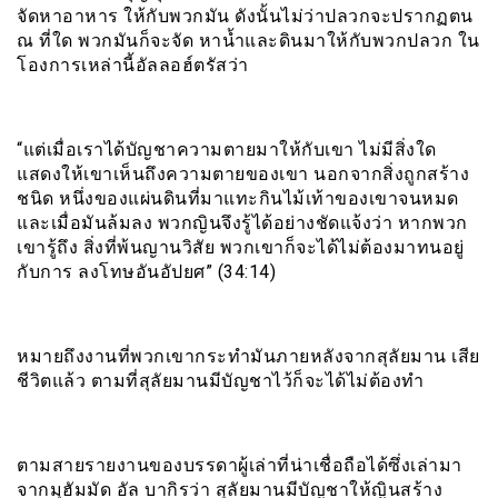
จัดหาอาหาร ให้กับพวกมัน ดังนั้นไม่ว่าปลวกจะปรากฏตน
ณ ที่ใด พวกมันก็จะจัด หาน้ำและดินมาให้กับพวกปลวก ใน
โองการเหล่านี้อัลลอฮ์ตรัสว่า
“แต่เมื่อเราได้บัญชาความตายมาให้กับเขา ไม่มีสิ่งใด
แสดงให้เขาเห็นถึงความตายของเขา นอกจากสิ่งถูกสร้าง
ชนิด หนึ่งของแผ่นดินที่มาแทะกินไม้เท้าของเขาจนหมด
และเมื่อมันล้มลง พวกญินจึงรู้ได้อย่างชัดแจ้งว่า หากพวก
เขารู้ถึง สิ่งที่พ้นญานวิสัย พวกเขาก็จะได้ไม่ต้องมาทนอยู่
กับการ ลงโทษอันอัปยศ” (34:14)
หมายถึงงานที่พวกเขากระทำมันภายหลังจากสุลัยมาน เสีย
ชีวิตแล้ว ตามที่สุลัยมานมีบัญชาไว้ก็จะได้ไม่ต้องทำ
ตามสายรายงานของบรรดาผู้เล่าที่น่าเชื่อถือได้ซึ่งเล่ามา
จากมุฮัมมัด อัล บากิรว่า สุลัยมานมีบัญชาให้ญินสร้าง