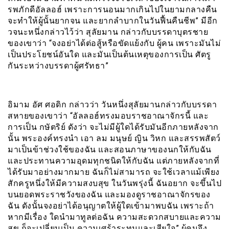
รพภักดีอัลลอฮ์ เพราะการนอนมากเกินไปในยามกลางคืน
จะทำให้ผู้นั้นยากจน และยากลำบากในวันฟื้นคืนชีพ” มีอีก
วจนะหนึ่งกล่าวไว้ว่า สุลัยมาน กล่าวกับบรรดาบุตรชาย
ของเขาว่า “จงอย่าได้ต่อสู้หรือขัดแย้งกับ ผู้คน เพราะมันไม่
เป็นประโยชน์อันใด และมันเป็นต้นเหตุของการเป็น ศัตรู
กันระหว่างบรรดาผู้ศรัทธา”
อิมาม อัศ ศอดิก กล่าวว่า วันหนึ่งสุลัยมานกล่าวกับบรรดา
สหายของเขาว่า “อัลลอฮ์ทรงมอบราชอาณาจักรนี้ และ
การเป็น กษัตริย์ ดังว่า จะไม่มีผู้ใดได้รับมันอีกภายหลังจาก
นั้น พระองค์ทรงนำ เอา ลม มนุษย์ ญิน วิหก และสรรพสัตว์
มาเป็นข้าช่วงใช้ของฉัน และสอนภาษาของนกให้กับฉัน
และประทานความอุดมทุกชนิดให้กับฉัน แต่ภายหลังจากที่
ได้รับมาอย่างมากมาย ฉันก็ไม่สามารถ จะใช้เวลาแม้เพียง
สักครูหนึ่งให้มีความสงบสุข ในวันพรุ่งนี้ ฉันอยาก จะขึ้นไป
บนยอดพระราชวังของฉัน และมองดูราชอาณาจักรของ
ฉัน ดังนั้นจงอย่าได้อนุญาตให้ผู้ใดเข้ามาพบฉัน เพราะถ้า
หากมีเรื่อง ใดนำมาทูลต่อฉัน ความสะดวกสบายและความ
สุข ก็จะเปลี่ยนเป็น ความเศร้าระทมและเสียใจ” ผู้คนจึง