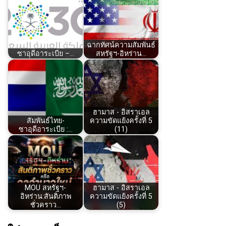
ฉากทัศน์ความสัมพันธ์
ซาอุดีอาระเบีย –…
สหรัฐฯ-อิหร่าน…
ฮามาส - อิสราเอล
สัมพันธ์ไทย-
ความขัดแย้งครั้งที่ 5
ซาอุดีอาระเบีย :…
(11)
MOU สหรัฐฯ-
ฮามาส - อิสราเอล
อิหร่าน:สันติภาพ
ความขัดแย้งครั้งที่ 5
ชั่วคราว…
(5)