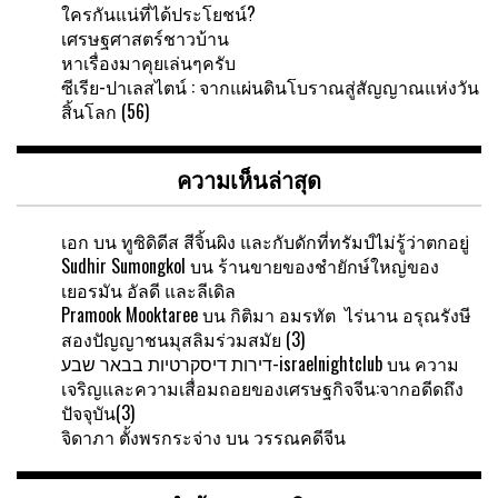
ใครกันแน่ที่ได้ประโยชน์?
เศรษฐศาสตร์ชาวบ้าน
หาเรื่องมาคุยเล่นๆครับ
ซีเรีย-ปาเลสไตน์ : จากแผ่นดินโบราณสู่สัญญาณแห่งวัน
สิ้นโลก (56)
ความเห็นล่าสุด
เอก
บน
ทูซิดิดีส สีจิ้นผิง และกับดักที่ทรัมป์ไม่รู้ว่าตกอยู่
Sudhir Sumongkol
บน
ร้านขายของชำยักษ์ใหญ่ของ
เยอรมัน อัลดี และลีเดิล
Pramook Mooktaree
บน
กิติมา อมรทัต ไร่นาน อรุณรังษี
สองปัญญาชนมุสลิมร่วมสมัย (3)
דירות דיסקרטיות בבאר שבע-israelnightclub
บน
ความ
เจริญและความเสื่อมถอยของเศรษฐกิจจีน:จากอดีดถึง
ปัจจุบัน(3)
จิดาภา ตั้งพรกระจ่าง
บน
วรรณคดีจีน