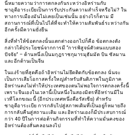
นี่หมายความว่าการตกลงกันระหว่างอิหร่านกับ
ซาอุดีอาระเบียเป็นการรับประกันความสำเร็จหรือไม่? ใน
ทางการเมืองมันไม่เคยเป็นเช่นนั้น อย่างไรก็ตาม มี
สถานการณ์ที่เป็นไปได้ที่จะทำให้ความสัมพันธ์ระหว่างกัน
อีกครั้งมีความยั่งยืน
สิ่งที่ทำให้ข้อตกลงนั้นแตกต่างออกไปก็คือ ข้อตกลงดัง
กล่าวได้ประโยชน์จากการมี “การพิสูจน์ตัวตนแบบสอง
ปัจจัย” – ด้านหนึ่งเป็นมกุฎราชกุมารมุฮัมมัด บิน ซัลมาน
และอีกด้านเป็นจีน
ในแง่ร้ายที่สุดคือถ้าอิหร่านไม่ยึดติดกับข้อตกลง นั่นจะ
เป็นการเสียโอกาสครั้งใหญ่สำหรับสันติภาพในภูมิภาค
อิหร่านคงไม่ทำให้ประเทศของตนไม่พอใจการตกลงครั้งนี้
เพราะจีนเองในเวลานี้เป็นหนึ่งในสองมิตรที่อิหร่านมีใน
เวทีโลกขณะนี้ (อีกประเทศหนึ่งคือรัสเซีย) สำหรับ
ซาอุดีอาระเบีย การกลับไปสู่สภาพเดิมที่เป็นอยู่ก็หมายถึง
การกลับคืนสู่สถานะเดิม และอิหร่านเองก็มีประสบการณ์
กว่า 40 ปีในการต่อต้านกิจกรรมที่ทำให้ความมั่นคงของ
อิหร่านต้องสั่นคลอนลงไป