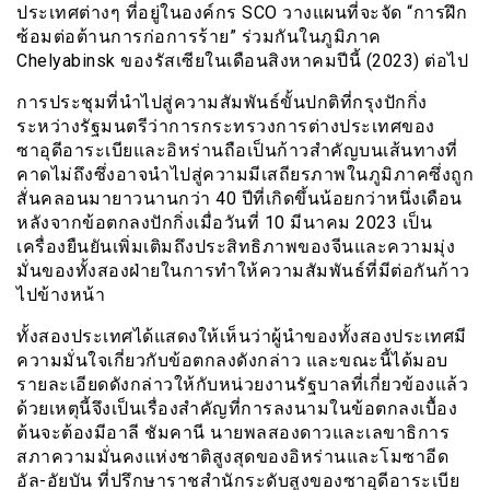
ประเทศต่างๆ ที่อยู่ในองค์กร SCO วางแผนที่จะจัด “การฝึก
ซ้อมต่อต้านการก่อการร้าย” ร่วมกันในภูมิภาค
Chelyabinsk ของรัสเซียในเดือนสิงหาคมปีนี้ (2023) ต่อไป
การประชุมที่นำไปสู่ความสัมพันธ์ขั้นปกติที่กรุงปักกิ่ง
ระหว่างรัฐมนตรีว่าการกระทรวงการต่างประเทศของ
ซาอุดีอาระเบียและอิหร่านถือเป็นก้าวสำคัญบนเส้นทางที่
คาดไม่ถึงซึ่งอาจนำไปสู่ความมีเสถียรภาพในภูมิภาคซึ่งถูก
สั่นคลอนมายาวนานกว่า 40 ปีที่เกิดขึ้นน้อยกว่าหนึ่งเดือน
หลังจากข้อตกลงปักกิ่งเมื่อวันที่ 10 มีนาคม 2023 เป็น
เครื่องยืนยันเพิ่มเติมถึงประสิทธิภาพของจีนและความมุ่ง
มั่นของทั้งสองฝ่ายในการทำให้ความสัมพันธ์ที่มีต่อกันก้าว
ไปข้างหน้า
ทั้งสองประเทศได้แสดงให้เห็นว่าผู้นำของทั้งสองประเทศมี
ความมั่นใจเกี่ยวกับข้อตกลงดังกล่าว และขณะนี้ได้มอบ
รายละเอียดดังกล่าวให้กับหน่วยงานรัฐบาลที่เกี่ยวข้องแล้ว
ด้วยเหตุนี้จึงเป็นเรื่องสำคัญที่การลงนามในข้อตกลงเบื้อง
ต้นจะต้องมีอาลี ชัมคานี นายพลสองดาวและเลขาธิการ
สภาความมั่นคงแห่งชาติสูงสุดของอิหร่านและโมซาอีด
อัล-อัยบัน ที่ปรึกษาราชสำนักระดับสูงของซาอุดีอาระเบีย