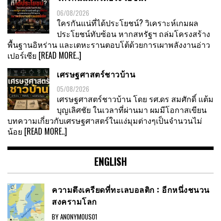
06/08/2026
ใครกันแน่ที่ได้ประโยชน์? วิเคราะห์เกมผล
ประโยชน์ทับซ้อน หากสหรัฐฯ ถล่มโครงสร้าง
พื้นฐานอิหร่าน และเตหะรานตอบโต้ด้วยการเผาพลังงานอ่าว
เปอร์เซีย
[READ MORE..]
เศรษฐศาสตร์ชาวบ้าน
05/08/2026
เศรษฐศาสตร์ชาวบ้าน โดย รศ.ดร สมศักดิ์ แต้ม
บุญเลิศชัย ในเวลาที่ผ่านมา ผมมีโอกาสเขียน
บทความเกี่ยวกับเศรษฐศาสตร์ในแง่มุมต่างๆเป็นจำนวนไม่
น้อย
[READ MORE..]
ENGLISH
ความตึงเครียดที่ทะเลบอลติก : อีกหนึ่งชนวน
สงครามโลก
BY ANONYMOUS01