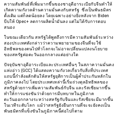
ความสัมพันธ์ที่เพิ่มมากขึ้นของซาอุดีอาระเบียกับจีนทำให้
เกิดความกังวลด้านความมั่นคงกับสหรัฐ ซึ่งเป็นพันธมิตร
ดั้งเดิม แต่ก็ลดน้อยลง โดยเฉพาะอย่างยิ่งหลังจาก Biden
บีบให้ Opec+ ลดการผลิตน้ำมันลง แต่ไม่ได้รับการตอบ
สนอง
ในขณะเดียวกัน สหรัฐได้พูดถึงการมีความสัมพันธ์ระหว่าง
สองประเทศดังกล่าวว่าความพยายามของจีนที่จะใช้
อิทธิพลของตนไปทั่วโลกจะไม่อาจเปลี่ยนแปลงนโยบาย
ของสหรัฐต่อตะวันออกกลางแต่อย่างใด
ปัจจุบันซาอุดีอาระเบียและประเทศอื่นๆ ในสภาความมั่นคง
แห่งอ่าว (GCC) ได้แสดงความกังวลเกี่ยวกับสิ่งที่ประเทศ
แถบนี้กำลังผลักดันให้สหรัฐยุติการเป็นผู้ค้ำประกันหลักใน
ภูมิภาคลงไป โดยประเทศเหล่านี้เริ่มถ่วงดุลอิทธิพลของ
สหรัฐด้วยการเพิ่มความสัมพันธ์กับจีน และรัสเซียมากขึ้น
ทำให้การแข่งขันว่าด้วยการมีบทบาทในภูมิภาค
ตะวันออกกลางระหว่างสหรัฐกับจีนและรัสเซียจะมีมากขึ้น
ในเวทีระดับโลก แม้ว่าสหรัฐยังยืนกรานที่จะจะยังคงเป็น
พันธมิตรที่แข็งขันในภูมิภาคนี้ต่อไปก็ตาม