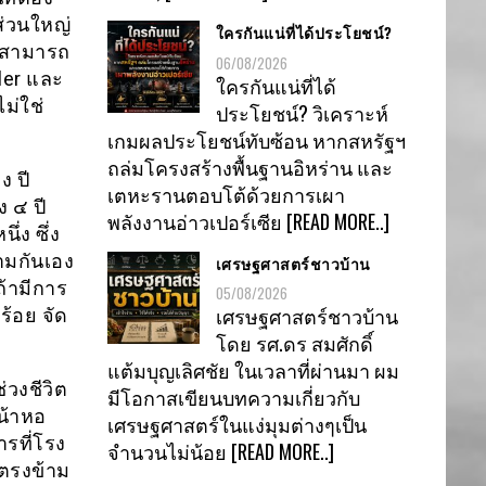
ส่วนใหญ่
ใครกันแน่ที่ได้ประโยชน์?
จะสามารถ
06/08/2026
gler และ
ใครกันแน่ที่ได้
ไม่ใช่
ประโยชน์? วิเคราะห์
เกมผลประโยชน์ทับซ้อน หากสหรัฐฯ
ถล่มโครงสร้างพื้นฐานอิหร่าน และ
ง ปี
เตหะรานตอบโต้ด้วยการเผา
 ๔ ปี
พลังงานอ่าวเปอร์เซีย
[READ MORE..]
ึ่ง ซึ่ง
้ามกันเอง
เศรษฐศาสตร์ชาวบ้าน
ถ้ามีการ
05/08/2026
เศรษฐศาสตร์ชาวบ้าน
ร้อย จัด
โดย รศ.ดร สมศักดิ์
แต้มบุญเลิศชัย ในเวลาที่ผ่านมา ผม
่วงชีวิต
มีโอกาสเขียนบทความเกี่ยวกับ
น้าหอ
เศรษฐศาสตร์ในแง่มุมต่างๆเป็น
ารที่โรง
จำนวนไม่น้อย
[READ MORE..]
” ตรงข้าม