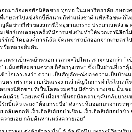
 ออกมาก้องหอพักนิสิตชาย ทุกหอ ในมหาวิทยาลัยเกษตร
ี่เกษตรไปแข่งรักบี้ที่สนามกีฬาแห่งชาติ แพ้หรือชนะก็ไม
คัญคือข่าวกีฬาของสถานีวิทยุยานเกราะ ประมาณหลัง ๒ ทุ่
เชียร์เกษตรทุกครั้งที่มีการแข่งขัน ทำให้พวกเรานิสิตไม
ยร์รักบี้ โดยองค์การนิสิต จัดเหมารถบัสออกจากเกษตรไป
ๆ หรือหลายสิบคัน
น พวกเราเป็นคนบ้านนอก เวลาจะไปไหน เราจะบอกว่า “ เข
” แม้แต่ที่สะพานควาย ก็คือกรุงเทพฯ ซึ่งเป็นย่านที่เราคุ
ผมเข้าใจเอาเองว่า ควาย เป็นสัญลักษณ์ของความเป็นบ้า
กษตร เพราะควายเป็นแรงงานสำคัญในการทำไร่ไถนาในส
ัดของนิสิตชายที่เป็นโลหะรมควัน มีคำว่า บางเขน นั้น จะม
ดับด้วย โดยเหตุนี้ เมื่อเราขึ้นรถบัสหลายๆคันกลับบางเ
์รักบี้แล้ว เพลง “ต้อนกระบือ” ดังกระหึ่มออกมาจากรถทุกค
 กลับคอกที เร็วเถิดสิเฮ้ยอย่าเชือน เร็วเถิดสิเฮ้ยอย่าช้า 
ควายเอย กลับคืนหาแหล่งควายเอย”
ร เราจะแต่งตัวสำอางไม่ได้ ต้องบึกบึน เพราะมีวิชาเรียนท