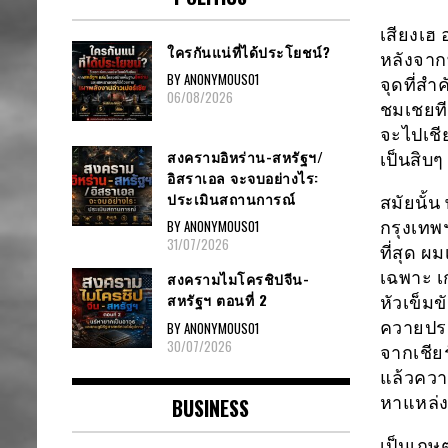
เสียงเฮ
ใครกันแน่ที่ได้ประโยชน์?
หลังจากท
BY ANONYMOUS01
จุดที่สำ
06/08/2026
ชมเชยทีม
จะไปเชี
สงครามอิหร่าน-สหรัฐฯ/
เป็นสิบ
อิสราเอล จะจบอย่างไร:
ประเมินสถานการณ์
สมัยนั้
BY ANONYMOUS01
กรุงเทพฯ
31/07/2026
ที่สุด 
เฉพาะ เ
สงครามไมโครชิปจีน-
สหรัฐฯ ตอนที่ 2
หัวเข็มข
ควายประ
BY ANONYMOUS01
30/07/2026
จากเชียร
แล้วควาย
หาแหล่ง
BUSINESS
เป็นเกษต