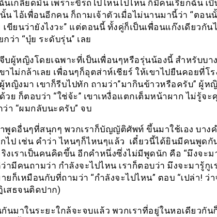
 ฉันเกลียดมัน เพราะขี่รถไปไหนไปไหน ก็มีคนเรียกฉัน เป็น
นั้น ไอ้เพื่อนอีกคน ก็ถามเจ้าตัวเมื่อไม่นานมานี้ว่า “ตอนน
ขียนว่ายังไงวะ” แต่ตอนนี้ ทั้งคู่ก็เป็นเพื่อนแก๊งเดียวกัน
ยกว่า “บุ๋ย ระดับรุ่น” เลย
จีบผู้หญิงโดยเฉพาะที่เป็นเพื่อนๆหรือรุ่นน้องนี้ สำหรับ
าไม่กล้าเลย เพื่อนๆก็อุตส่าห์เชียร์ ให้เขาไปยืนคอยที่
ผู้หญิงมา เขาก็รีบไปทัก ถามว่า”มากินข้าวหรือครับ” ผู้หญิ
ยด้วย ก็ตอบว่า “ใช่จ้ะ” เขาเหงื่อแตกเต็มหน้าผาก ไม่รู้จะ
อกว่า “ผมกลับนะครับ” จบ
พูดอื่นๆที่สนุกๆ พวกเราก็บัญญัติศัพท์ ขึ้นมาใช้เอง บาง
ป เช่น คำว่า ไหนๆก็ไหนๆแล้ว เดี๋ยวนี้ได้ยินมีคนพูดกัน
่จริงเราเป็นคนคิดขึ้น อีกคำหนึ่งซึ่งไม่มีพูดนัก คือ “มึงจะมา
ิว่ามีคนถามว่า กำลังจะไปไหน เราก็ตอบว่า มึงจะมารู้กูเ
ยก็เหมือนกับที่ถามว่า “กำลังจะไปไหน” ตอบ “เปล่า! ว่
ปฏิเสธจนติดปาก)
ยนกันมาในระยะใกล้จะจบแล้ว พวกเราที่อยู่ในหอเดียวกันก