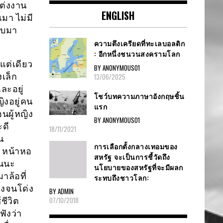
แต่งงาน
ENGLISH
เมา ไม่มี
ับมา
ความตึงเครียดที่ทะเลบอลติก
: อีกหนึ่งชนวนสงครามโลก
แต่เดียว
BY ANONYMOUS01
งเล็ก
13/06/2025
ละอยู่
โชว์บทความภาษาอังกฤษชิ้น
ญิงอยู่คน
แรก
อนผู้หญิง
BY ANONYMOUS01
ะดี
18/11/2021
น
การเลือกตั้งกลางเทอมของ
่ หน้าหอ
สหรัฐ จะเป็นการชี้วัดถึง
่นนะ
นโยบายของสหรัฐที่จะมีผลก
าล้อที่
ระทบถึงชาวโลก:
องจนโด่ง
BY ADMIN
07/10/2018
้ชีวิต
ฟังว่า