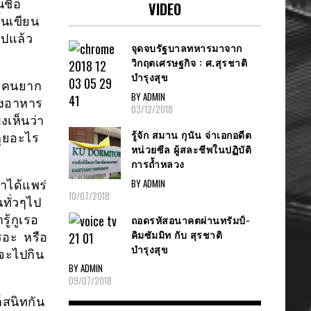
ชื่อ
VIDEO
ั้นเขียน
ไปแล้ว
จุดจบรัฐบาลทหารมาจาก
วิกฤตเศรษฐกิจ : ศ.สุรชาติ
บำรุงสุข
บางคนยาก
BY ADMIN
โรงอาหาร
03/12/2018
งเห็นว่า
รู้จัก สมาน กุนัน จ่าเอกอดีต
คุยอะไร
หน่วยซีล ผู้สละชีพในปฏิบัติ
การถ้ำหลวง
BY ADMIN
คำได้แพร่
10/07/2018
ทั่วๆไป
ถอดรหัสอนาคตผ่านทรัมป์-
รู้กูเรอ
คิมซัมมิท กับ สุรชาติ
รอะ หรือ
บำรุงสุข
าจะไปกิน
BY ADMIN
09/07/2018
็สนิทกัน