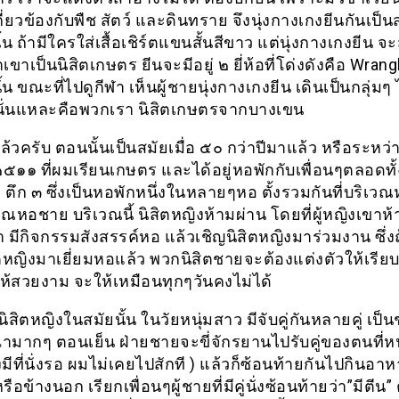
่ยวข้องกับพืช สัตว์ และดินทราย จึงนุ่งกางเกงยีนกันเป็น
้น ถ้ามีใครใส่เสื้อเชิร์ตแขนสั้นสีขาว แต่นุ่งกางเกงยีน 
าเขาเป็นนิสิตเกษตร ยีนจะมีอยู่ ๒ ยี่ห้อที่โด่งดังคือ Wran
้น ขณะที่ไปดูกีฬา เห็นผู้ชายนุ่งกางเกงยีน เดินเป็นกลุ่มๆ 
 นั่นแหละคือพวกเรา นิสิตเกษตรจากบางเขน
ล้วครับ ตอนนั้นเป็นสมัยเมื่อ ๕๐ กว่าปีมาแล้ว หรือระหว่า
๑๑ ที่ผมเรียนเกษตร และได้อยู่หอพักกับเพื่อนๆตลอดทั้ง
ี่ ตึก ๓ ซึ่งเป็นหอพักหนึ่งในหลายๆหอ ตั้งรวมกันที่บริเวณหน
วณหอชาย บริเวณนี้ นิสิตหญิงห้ามผ่าน โดยที่ผู้หญิงเขาห
า มีกิจกรรมสังสรรค์หอ แล้วเชิญนิสิตหญิงมาร่วมงาน ซึ่ง
ตหญิงมาเยี่ยมหอแล้ว พวกนิสิตชายจะต้องแต่งตัวให้เรียบ
ให้สวยงาม จะให้เหมือนทุกๆวันคงไม่ได้
นิสิตหญิงในสมัยนั้น ในวัยหนุ่มสาว มีจับคู่กันหลายคู่ เป็นช
ิจฉามากๆ ตอนเย็น ฝ่ายชายจะขี่จักรยานไปรับคู่ของตนที่ห
มีที่นั่งรอ ผมไม่เคยไปสักที ) แล้วก็ซ้อนท้ายกันไปกินอาห
ือข้างนอก เรียกเพื่อนๆผู้ชายที่มีคู่นั่งซ้อนท้ายว่า”มีตีน