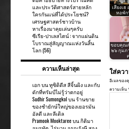
และประวัติศาสตร์สายหลัก
เสียงเฮ
หอพัก
ใครกันแน่ที่ได้ประโยชน์?
เศรษฐศาสตร์ชาวบ้าน
หาเรื่องมาคุยเล่นๆครับ
ซีเรีย-ปาเลสไตน์ : จากแผ่นดิน
โบราณสู่สัญญาณแห่งวันสิ้น
ขอบคุณสำ
โลก (56)
๒๖ กุมภ
ค
ความเห็นล่าสุด
ใส่ควา
อีเมลของค
เอก
บน
ทูซิดิดีส สีจิ้นผิง และกับ
ความเห็น
ดักที่ทรัมป์ไม่รู้ว่าตกอยู่
Sudhir Sumongkol
บน
ร้านขาย
ของชำยักษ์ใหญ่ของเยอรมัน
อัลดี และลีเดิล
Pramook Mooktaree
บน
กิติมา
อมรทัต ไร่นาน อรุณรังษี สอง