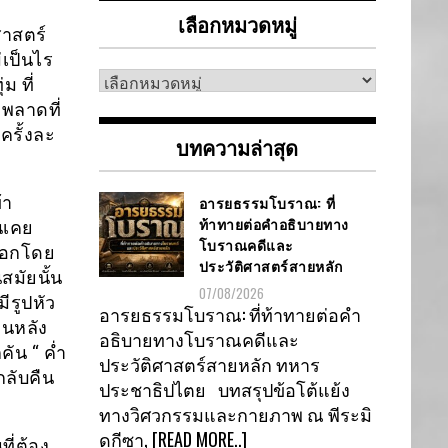
เลือกหมวดหมู่
ศาสตร์
่เป็นไร
เลือก
ม ที่
หมวด
่พลาดที่
หมู่
ครั้งละ
บทความล่าสุด
้า
อารยธรรมโบราณ: ที่
ท้าทายต่อคำอธิบายทาง
้นเคย
โบราณคดีและ
นนอกโดย
ประวัติศาสตร์สายหลัก
มัยนั้น
07/08/2026
ีรูปหัว
อารยธรรมโบราณ: ที่ท้าทายต่อคำ
ขนหลัง
อธิบายทางโบราณคดีและ
ัน “ ค่ำ
ประวัติศาสตร์สายหลัก ทหาร
กลับคืน
ประชาธิปไตย บทสรุปข้อโต้แย้ง
ทางวิศวกรรมและกายภาพ ณ พีระมิ
ดกีซา,
[READ MORE..]
ี่ต้อง