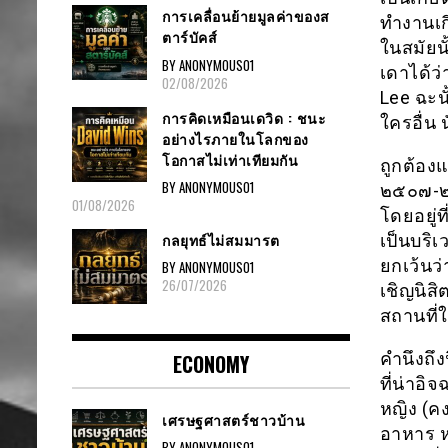
การเคลื่อนย้ายมูลค่าของส
ทำงานเกี
ตาร์บัคส์
ในสมัยนั
BY ANONYMOUS01
เดาได้ว่
02/08/2026
Lee ฉะนั
การคิดเหมือนเดวิด : ชนะ
ใครอื่น
อย่างไรภายในโลกของ
โอกาสไม่เท่าเทียมกัน
ถูกต้องแ
BY ANONYMOUS01
๒๕๐๗-๒๕
01/08/2026
โดยอยู่ท
กลยุทธ์ไม่สมมารต
เป็นบริเ
ยกเว้นว่
BY ANONYMOUS01
26/07/2026
เชิญนิสิ
สถานที่
คำนึงถึง
ECONOMY
ที่น่าอ
หญิง (คง
เศรษฐศาสตร์ชาวบ้าน
อาหาร หร
BY ANONYMOUS01