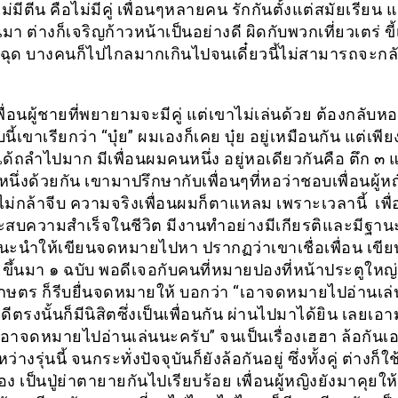
ไม่มีตีน คือไม่มีคู่ เพื่อนๆหลายคน รักกันตั้งแต่สมัยเรียน 
ันมา ต่างก็เจริญก้าวหน้าเป็นอย่างดี ผิดกับพวกเที่ยวเตร่ ขี้
ุด บางคนก็ไปไกลมากเกินไปจนเดี๋ยวนี้ไม่สามารถจะกล
ื่อนผู้ชายที่พยายามจะมีคู่ แต่เขาไม่เล่นด้วย ต้องกลับหอ
ี้เขาเรียกว่า “บุ๋ย” ผมเองก็เคย บุ๋ย อยู่เหมือนกัน แต่เพีย
ได้ถลำไปมาก มีเพื่อนผมคนหนึ่ง อยู่หอเดียวกันคือ ตึก ๓ แ
หนึ่งด้วยกัน เขามาปรึกษากับเพื่อนๆที่หอว่าชอบเพื่อนผู้ห
่ไม่กล้าจีบ ความจริงเพื่อนผมก็ตาแหลม เพราะเวลานี้ เพื่
ระสบความสำเร็จในชีวิต มีงานทำอย่างมีเกียรติและมีฐาน
แนะนำให้เขียนจดหมายไปหา ปรากฏว่าเขาเชื่อเพื่อน เขีย
ึ้นมา ๑ ฉบับ พอดีเจอกับคนที่หมายปองที่หน้าประตูใหญ
กษตร ก็รีบยื่นจดหมายให้ บอกว่า “เอาจดหมายไปอ่านเล
ดีตรงนั้นก็มีนิสิตซึ่งเป็นเพื่อนกัน ผ่านไปมาได้ยิน เลยเอาม
เอาจดหมายไปอ่านเล่นนะครับ” จนเป็นเรื่องเฮฮา ล้อกันเ
่างรุ่นนี้ จนกระทั่งปัจจุบันก็ยังล้อกันอยู่ ซึ่งทั้งคู่ ต่างก็ใช
 เป็นปู่ย่าตายายกันไปเรียบร้อย เพื่อนผู้หญิงยังมาคุยให้