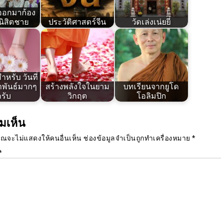
 ออกมาก้อง
นิสิตชาย
ประวัติศาสตร์จีน
วัดเล่งเน่ยยี่
หรับ วันที่
าพันธ์มากๆ
สร้างพลังใจในยาม
บทเรียนจากยูโด
รับ
วิกฤต
โอลิมปิก
มเห็น
ุณจะไม่แสดงให้คนอื่นเห็น
ช่องข้อมูลจำเป็นถูกทำเครื่องหมาย
*
*