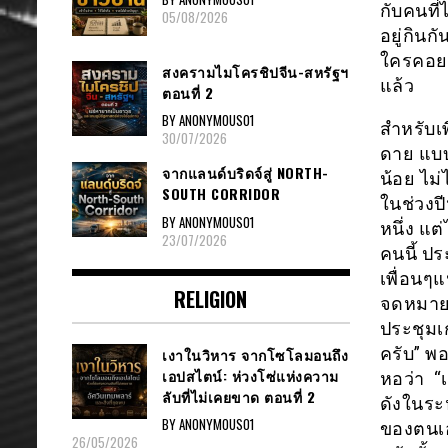
กับคนที่
05/08/2026
อยู่กินก
ใครคอยฉ
สงครามไมโครชิปจีน-สหรัฐฯ
แล้ว
ตอนที่ 2
BY ANONYMOUS01
สำหรับเพ
30/07/2026
ดาย แบบน
จากแลนด์บริดจ์สู่ NORTH-
น้อย ไม่
SOUTH CORRIDOR
ในช่วงปี
BY ANONYMOUS01
หนึ่ง แต
23/07/2026
คนนี้ ป
เพื่อนๆ
RELIGION
จดหมายข
ประชุมเ
ครับ” พอ
เงาในวิหาร จากโซโลมอนถึง
เอปสไตน์: ห่วงโซ่แห่งความ
หอว่า “
ลับที่ไม่เคยขาด ตอนที่ 2
ดังในระหว
BY ANONYMOUS01
ของตนเอง
26/05/2026