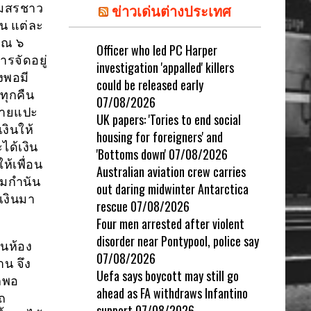
ข่าวเด่นต่างประเทศ
โมสรชาว
น แต่ละ
าณ ๖
Officer who led PC Harper
รจัดอยู่
investigation 'appalled' killers
งพอมี
could be released early
ทุกคืน
07/08/2026
ป้ายแปะ
UK papers: 'Tories to end social
เงินให้
housing for foreigners' and
ได้เงิน
'Bottoms down'
07/08/2026
ห้เพื่อน
Australian aviation crew carries
ามกำนัน
out daring midwinter Antarctica
้เงินมา
rescue
07/08/2026
Four men arrested after violent
disorder near Pontypool, police say
็นห้อง
07/08/2026
าน จึง
Uefa says boycott may still go
ากพอ
ahead as FA withdraws Infantino
รถ
support
07/08/2026