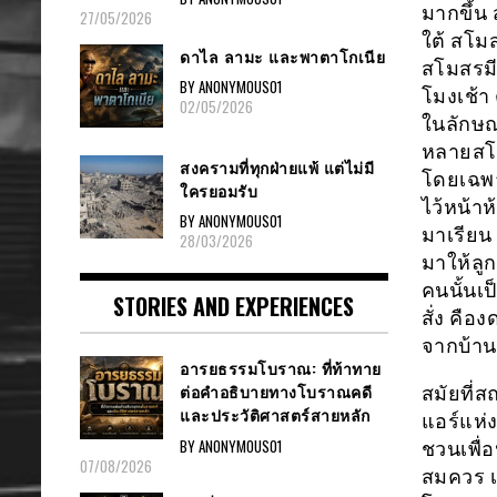
มากขึ้น
27/05/2026
ใต้ สโม
ดาไล ลามะ และพาตาโกเนีย
สโมสรม
BY ANONYMOUS01
โมงเช้า
02/05/2026
ในลักษณ
หลายสโม
สงครามที่ทุกฝ่ายแพ้ แต่ไม่มี
โดยเฉพาะ
ใครยอมรับ
ไว้หน้าห
BY ANONYMOUS01
มาเรียน
28/03/2026
มาให้ลูก
คนนั้นเป
STORIES AND EXPERIENCES
สั่ง คือ
จากบ้าน 
อารยธรรมโบราณ: ที่ท้าทาย
ต่อคำอธิบายทางโบราณคดี
สมัยที่ส
และประวัติศาสตร์สายหลัก
แอร์แห่ง
BY ANONYMOUS01
ชวนเพื่อ
07/08/2026
สมควร เก