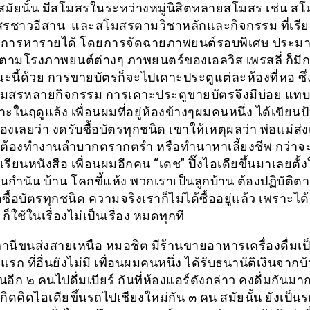
 สมัยนั้น มีสโมสรในระหว่างหมู่นิสิตหลายสโมสร เช่น ส
สรชาวอีสาน และสโมสรตามวิชาหลักและกิจกรรม ที่เรีย
ีการหารายได้ โดยการจัดฉายภาพยนต์รอบพิเศษ ประม
 ตามโรงภาพยนต์ต่างๆ ภาพยนตร์ของเอลวิส เพรสลี่ ก็มีกา
ะนี้ด้วย การขายบัตรก็จะไปเคาะประตูแต่ละห้องที่หอ ซึ่
สรหลายกิจกรรม การเคาะประตูขายบัตรจึงมีบ่อย แทบ
ในฤดูแล้ง เพื่อนผมที่อยู่ห้องข้างๆผมคนหนึ่ง ได้เขียน
้องเลยว่า งดรับซื้อบัตรทุกชนิด เขาให้เหตุผลว่า พ่อแม่ส่ง
 ต้องทำงานลำบากตรากตรำ หรือทำนาหาเลี้ยงชีพ กว่าจะ
เรียนหนังสือ เพื่อนผมอีกคน “เดช” ปิ๊งไอเดียขึ้นมาเลยตั้งใ
็นกำนัน บ้าน โคกขี้แห้ง พวกเราเป็นลูกบ้าน ต้องปฏิบัติต
งดซื้อบัตรทุกชนิด ความจริงเราก็ไม่ได้ซื้ออยู่แล้ว เพราะได
ก็ใช้ในเรื่องไม่เป็นเรื่อง หมดทุกที
ถานีขนส่งสายเหนือ หมอชิต มีร้านขายอาหารเครื่องดื่มเป
แรก ที่อื่นยังไม่มี เพื่อนผมคนหนึ่ง ได้รับธนานัติเงินจากบ้
นอีก ๒ คนไปดื่มเบียร์ กันที่ห้องแอร์ดังกล่าว คงดื่มกันม
ิดคิดไอเดียขึ้นรถไปเชียงใหม่กัน ๓ คน สมัยนั้น ยังเป็น