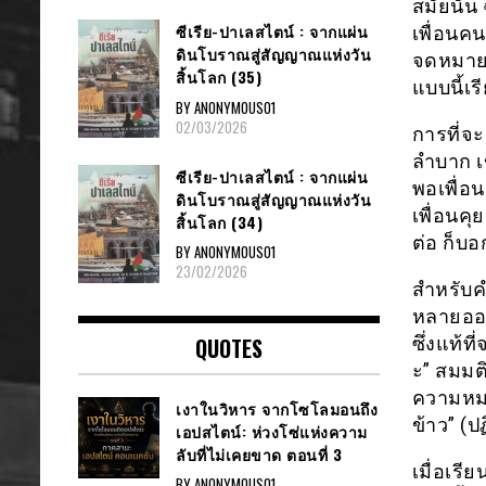
สมัยนั้น
ซีเรีย​-ปาเลสไตน์​ : จากแผ่น
เพื่อนคน
ดินโบราณสู่สัญญาณ​แห่งวัน
จดหมาย เ
สิ้นโลก​ (35)
แบบนี้เรี
BY ANONYMOUS01
02/03/2026
การที่จะ
ลำบาก เข
ซีเรีย​-ปาเลสไตน์​ : จากแผ่น
พอเพื่อน
ดินโบราณสู่สัญญาณ​แห่งวัน
เพื่อนคุ
สิ้นโลก​ (34)
ต่อ ก็บ
BY ANONYMOUS01
23/02/2026
สำหรับคำ
หลายออกไ
QUOTES
ซึ่งแท้ที
ะ” สมมต
ความหมา
เงาในวิหาร จากโซโลมอนถึง
ข้าว” (
เอปสไตน์: ห่วงโซ่แห่งความ
ลับที่ไม่เคยขาด ตอนที่ 3
เมื่อเรี
BY ANONYMOUS01