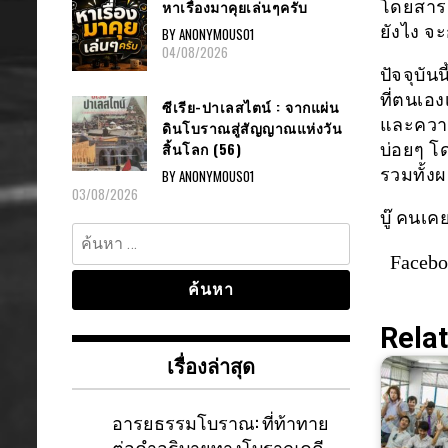
หาเรื่องมาคุยเล่นๆครับ
โดยสารธ
ยังไง จะ
BY ANONYMOUS01
04/08/2026
ปัจจุบัน
ที่ตนเอง
ซีเรีย-ปาเลสไตน์ : จากแผ่น
และความเ
ดินโบราณสู่สัญญาณแห่งวัน
สิ้นโลก (56)
บ่อยๆ โ
รวมทั้ง
BY ANONYMOUS01
03/08/2026
บู๊ คนเค
ค้นหา
สำหรับ:
Faceb
Relat
เรื่องล่าสุด
อารยธรรมโบราณ: ที่ท้าทาย
ต่อคำอธิบายทางโบราณคดี