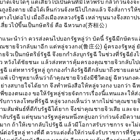
บบาดเจ็บใดๆ แต่เสี่ยวไป๋เป็นคนที่มีไหวพริบ กลัวก่วนจ้งจะย
นถูงยิงตาย เมื่อได้เห็นก่วนจ้งหนีไปไกลแล้ว จึงสั่งการให
ทางไปต่อไป เมื่อถึงเมืองหลวงรัฐฉี เหล่าขุนนางจึงสถาป
สี่ยวไป๋ขึ้นเป็นกษัตริย์ คือ ฉีหวนกง(齐桓公）
าแนะนำว่า ควรส่งคนไปบอกรัฐหลู่ว่า บัดนี้ รัฐฉีมีกษัตรแล
คุณชายจิวกลับมาอีก แต่หลู่จวงกง(鲁庄公) ผู้ครองรัฐหลู่ 
ยจิวเป็นกษัตริย์รัฐฉี จึงยกกำลังบุกรัฐฉี ในช่วงที่รัฐฉียังไ
ัว หวังได้ชัยชนะ แล้วส่งทหารคุ้มครองคุณชายจิวกลับไปเ
รัฐฉี แต่ทหารรัฐหลู่ ถูกกองกำลังรัฐฉีตีกลับมาถึงชายแดน
พ้ เป้าซูหยาเห็นว่าถ้าคุณชายจิวยังมีชีวิตอยู่ ฉีหวนกงค
์อย่างสบายใจได้ยาก จึงทำหนังสือให้หลู่จวงกง บอกว่า ฉี
ี่ของตนเอง ขอให้รัฐหลู่ช่วยจัดการเรื่องนี้แทนและให้ส่ง
ับการลงโทษที่รัฐฉี หลู่จวงกงเห็นว่า หากไม่ฆ่าคุณชายจ
มสัมพันธ์ที่ดีกับรัฐฉีได้ยาก จึงฆ่าคุณชายจิวเสีย และจะส
กลับรัฐฉี แต่ขุนนางรัฐหลู่คนหนึ่งหลู่บอกว่าก่วนจ้งมีควา
าก ถ้าให้เขากลับไปรัฐฉี แล้วมีโอกาสรับราชการ จะไม่เ
ต่อรัฐหลู่ ทางที่ดี ควรแต่งตั้งให้ก่วนจ้งรับราชการที่รัฐหลู