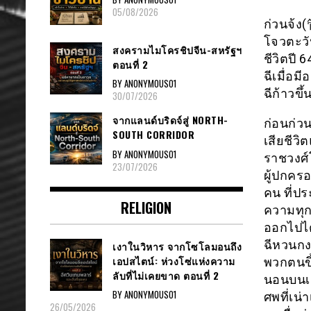
05/08/2026
ก่วนจ้ง
โจวตะวั
สงครามไมโครชิปจีน-สหรัฐฯ
ชีวิตปี 
ตอนที่ 2
ฉีเมื่อม
BY ANONYMOUS01
ฉีก้าวขึ
30/07/2026
จากแลนด์บริดจ์สู่ NORTH-
ก่อนก่วน
SOUTH CORRIDOR
เสียชีวิต
BY ANONYMOUS01
ราชวงศ์โ
23/07/2026
ผู้ปกครอ
คน ที่ป
RELIGION
ความทุก
ออกไปได้
ฉีหวนกง
เงาในวิหาร จากโซโลมอนถึง
เอปสไตน์: ห่วงโซ่แห่งความ
พวกตนขึ
ลับที่ไม่เคยขาด ตอนที่ 2
นอนบนเต
BY ANONYMOUS01
ศพที่เน่
26/05/2026