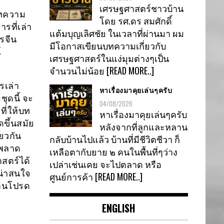
เศรษฐศาสตร์ชาวบ้าน
บทความ
โดย รศ.ดร สมศักดิ์
ารที่เล่า
แต้มบุญเลิศชัย ในเวลาที่ผ่านมา ผม
รจีน
มีโอกาสเขียนบทความเกี่ยวกับ
์
เศรษฐศาสตร์ในแง่มุมต่างๆเป็น
จำนวนไม่น้อย
[READ MORE..]
รเล่า
หาเรื่องมาคุยเล่นๆครับ
ชุดนี้ จะ
04/08/2026
ที่ให้บท
หาเรื่องมาคุยเล่นๆครับ
ดขึ้นสมัย
หลังจากที่ลูกและหลาน
ยวกัน
กลับบ้านไปแล้ว บ้านที่มีชีวิตชีวา ก็
ดพลาด
เหลือตากับยาย ๒ คนในพื้นที่ๆว่าง
สตร์ได้
เปล่าเช่นเคย จะไปตลาด หรือ
น่าสนใจ
ศูนย์การค้า
[READ MORE..]
อ่านโปรด
ENGLISH