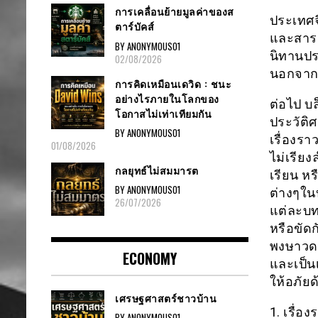
การเคลื่อนย้ายมูลค่าของส
ประเทศจ
ตาร์บัคส์
และสารคด
BY ANONYMOUS01
นิทานปร
02/08/2026
นอกจากร
การคิดเหมือนเดวิด : ชนะ
อย่างไรภายในโลกของ
ต่อไป บ
โอกาสไม่เท่าเทียมกัน
ประวัติ
BY ANONYMOUS01
เรื่องรา
01/08/2026
ไม่เรียง
กลยุทธ์ไม่สมมารต
เรียน หร
BY ANONYMOUS01
ต่างๆใน
26/07/2026
แต่ละบท
หรือขัด
พงษาวดา
ECONOMY
และเป็นเ
ให้อภัยด
เศรษฐศาสตร์ชาวบ้าน
1. เรื
BY ANONYMOUS01