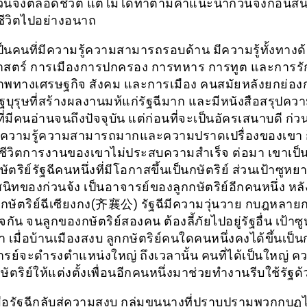
ก่วนจ้งตลอดชีวิต แต่ไม่ได้ทำตามคำแนะนำก่วนจ้งก่อนสิ้
ยชีวิตไปอย่างอนาถ
ป็นคนที่มีความรู้ความสามารถรอบด้าน มีความรู้ทั้งทางด
สตร์ การเมืองการปกครอง การทหาร การทูต และการร
าพทางเศรษฐกิจ สังคม และการเมือง คนสมัยหลังยกย่องก
รัฐบุรุษที่สร้างผลงานมห้แก่รัฐฉีมาก และมีหนังสือสรุปคว
่มีคนอ่านจนถึงปัจจุบัน แต่ก่อนที่จะเป็นอัครเสนาบดี ก่วน
ีความรู้ความสามารถมากและความปราดเปรื่องของเขา ก็เป
ต่ชีวิตการงานของเขาไม่ประสบความสำเร็จ ต่อมา เขาเป็
ัตริย์รัฐฉีคนหนึ่งที่มีโอกาสขึ้นเป็นกษัตริย์ ส่วนเป้าซ
นสนิทของก่วนจ้ง เป็นอาจารย์ของลูกกษัตริย์อีกคนหนึ่ง หล
งกษัตริย์ฉีเซียงกง(齐襄公) รัฐฉีมีความวุ่นวาย กบฎหลายกล
กัน จนลูกของกษัตริย์สองคน ต้องลี้ภัยไปอยู่รัฐอื่น เป้า
่า เมื่อบ้านเมืองสงบ ลูกกษัตริย์คนใดคนหนึ่งคงได้ขึ้นเป็นกษั
ารย์จะดำรงตำแหน่งใหญ่ ถึงเวลานั้น คนที่ได้เป็นใหญ่ ค
ตริย์ให้แต่งตั้งเพื่อนอีกคนหนึ่งมาช่วยทำงานรีบใช้รัฐด้
ื่อรัฐฉีกลับสู่ความสงบ กลุ่มขุนนางที่ปราบปรามพวกกบฏไ