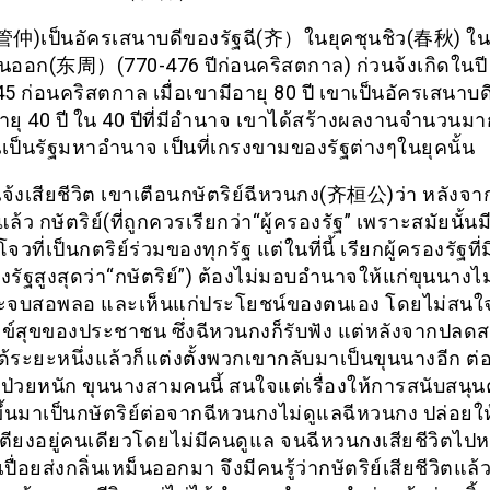
(管仲)เป็นอัครเสนาบดีของรัฐฉี(齐）ในยุคชุนชิว(春秋) ใน
นออก(东周）(770-476 ปีก่อนคริสตกาล) ก่วนจ้งเกิดในปี 
645 ก่อนคริสตกาล เมื่อเขามีอายุ 80 ปี เขาเป็นอัครเสนาบ
ีอายุ 40 ปี ใน 40 ปีที่มีอำนาจ เขาได้สร้างผลงานจำนวนมา
้นเป็นรัฐมหาอำนาจ เป็นที่เกรงขามของรัฐต่างๆในยุคนั้น
จ้งเสียชีวิต เขาเตือนกษัตริย์ฉีหวนกง(齐桓公)ว่า หลังจาก
แล้ว กษัตริย์(ที่ถูกควรเรียกว่า“ผู้ครองรัฐ” เพราะสมัยนั้นมี
จวที่เป็นกตริย์ร่วมของทุกรัฐ แต่ในที่นี้ เรียกผู้ครองรัฐที
งรัฐสูงสุดว่า“กษัตริย์”) ต้องไม่มอบอำนาจให้แก่ขุนนางไ
ระจบสอพลอ และเห็นแก่ประโยชน์ของตนเอง โดยไม่สนใ
ข์สุขของประชาชน ซึ่งฉีหวนกงก็รับฟัง แต่หลังจากปลดส
ระยะหนึ่งแล้วก็แต่งตั้งพวกเขากลับมาเป็นขุนนางอีก ต่อ
ป่วยหนัก ขุนนางสามคนนี้ สนใจแต่เรื่องให้การสนับสนุน
้นมาเป็นกษัตริย์ต่อจากฉีหวนกงไม่ดูแลฉีหวนกง ปล่อยใ
ียงอยู่คนเดียวโดยไม่มีคนดูแล จนฉีหวนกงเสียชีวิตไป
าเปื่อยส่งกลิ่นเหม็นออกมา จึงมีคนรู้ว่ากษัตริย์เสียชีวิตแล้