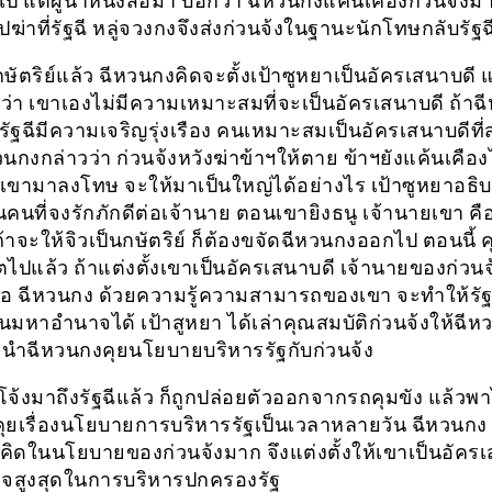
ไป แต่ผู้นำหนังสือมา บอกว่า ฉีหวนกงแค้นเคืองก่วนจ้ง
ฆ่าที่รัฐฉี หลู่จวงกงจึงส่งก่วนจ้งในฐานะนักโทษกลับรัฐฉ
นกษัตริย์แล้ว ฉีหวนกงคิดจะตั้งเป้าซูหยาเป็นอัครเสนาบดี แ
่า เขาเองไม่มีความเหมาะสมที่จะเป็นอัครเสนาบดี ถ้าฉ
ัฐฉีมีความเจริญรุ่งเรือง คนเหมาะสมเป็นอัครเสนาบดีที่สุ
นกงกล่าวว่า ก่วนจ้งหวังฆ่าข้าฯให้ตาย ข้าฯยังแค้นเคือ
เขามาลงโทษ จะให้มาเป็นใหญ่ได้อย่างไร เป้าซูหยาอธิบา
นคนที่จงรักภักดีต่อเจ้านาย ตอนเขายิงธนู เจ้านายเขา คื
้าจะให้จิวเป็นกษัตริย์ ก็ต้องขจัดฉีหวนกงออกไป ตอนนี้ 
ิตไปแล้ว ถ้าแต่งตั้งเขาเป็นอัครเสนาบดี เจ้านายของก่วน
 คือ ฉีหวนกง ด้วยความรู้ความสามารถของเขา จะทำให้รัฐ
็นมหาอำนาจได้ เป้าสูหยา ได้เล่าคุณสมบัติก่วนจ้งให้ฉีห
นำฉีหวนกงคุยนโยบายบริหารรัฐกับก่วนจ้ง
นโจ้งมาถึงรัฐฉีแล้ว ก็ถูกปล่อยตัวออกจากรถคุมขัง แล้วพ
ุยเรื่องนโยบายการบริหารรัฐเป็นเวลาหลายวัน ฉีหวนกง 
ิดในนโยบายของก่วนจ้งมาก จึงแต่งตั้งให้เขาเป็นอัครเ
นาจสูงสุดในการบริหารปกครองรัฐ