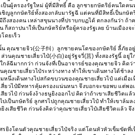
็นผู้ครองรัฐใหม่ ผู้ที่มีสิทธิ์ คือ ลูกชายกษัตริย์คนใดคนหน
ิญลูกกษัตริย์ทั้งสองกลับมารัฐฉี แต่คนที่มีสิทธิ์เป็นกษัตริย
มีถึงสองคน เหล่าสขุนนางที่ปราบกบฏได้ ตกลงกันว่า ถ้
น ก็สถาปนาให้เป็นกษัตริย์หรือผู้ครองรัฐเลย บ้านเมืองจ
ยโดยเร็ว
ั้น คุณชายจิว(公子纠）ลูกชายคนโตของกษัตริย์ ลี้ภัยอยู่ที
ส่วนคุณชายเสี่ยวไป๋(小白)อยู่รัฐจวี่(莒) ทั้งสองรัฐนี้ อยู่ใก
ี่ใกล้ฉีมากกว่า ก่วนจ้งที่เป็นอาจารย์ของคุณชายจิว คิดว่
ั้นคุณชายเสี่ยวไป๋ระหว่างทาง ทำให้เขาเดินทางได้ช้าลง 
่มหนึ่งเดินทางไปสกัดขบวนของคุณชายเสี่ยวไป๋ แต่เมื่อเ
สี่ยวไป๋มีทหารคุ้มครองแน่นหนา จึงบอกจะขอพบ แต่พอเ
ียวไป๋ ก่วนจ้งง้างธนูยิงออกไป คิดว่าถ้าเขาเสียชีวิตแล้ว
ปเป็นกษัตริย์ ลูกศรไปถูกคุณชายเสี่ยวไป๋ ทำให้เขาล้มลง
ูกยิงเสียชีวิต ก่วนจ้งคิดว่าคุณชายเสี่ยวไป๋เสียชีวิตแล้ว จ
ูกศรยิงโดนตัวคุณชายเสี่ยวไป๋จริง แต่โดนหัวหัวเข็มขัดที่