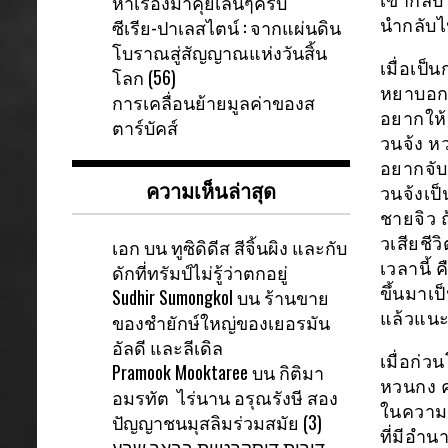
หาเรื่องมาคุยเล่นๆครับ
เขากลับ
ซีเรีย-ปาเลสไตน์ : จากแผ่นดิน
นำกลับไป
โบราณสู่สัญญาณแห่งวันสิ้น
เมื่อเป็
โลก (56)
หยาบอกว
การเคลื่อนย้ายมูลค่าของส
อยากให้ร
ตาร์บัคส์
วนจ้ง หว
อยากจับ
ความเห็นล่าสุด
วนจ้งเป็
ชายจิว ถ
วเสียชีว
เอก
บน
ทูซิดิดีส สีจิ้นผิง และกับ
เวลานี้
ดักที่ทรัมป์ไม่รู้ว่าตกอยู่
ขึ้นมาเป
Sudhir Sumongkol
บน
ร้านขาย
แล้วแนะ
ของชำยักษ์ใหญ่ของเยอรมัน
อัลดี และลีเดิล
เมื่อก่ว
Pramook Mooktaree
บน
กิติมา
หวนกง ค
อมรทัต ไร่นาน อรุณรังษี สอง
ในความค
ปัญญาชนมุสลิมร่วมสมัย (3)
ที่มีอำ
דירות דיסקרטיות בבאר שבע-