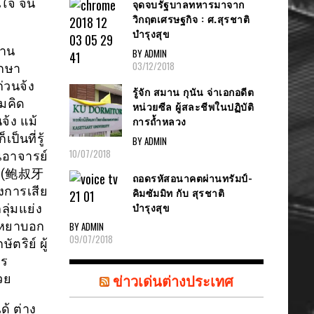
นใจ จน
จุดจบรัฐบาลทหารมาจาก
วิกฤตเศรษฐกิจ : ศ.สุรชาติ
บำรุงสุข
้าน
BY ADMIN
03/12/2018
ักษา
่วนจ้ง
รู้จัก สมาน กุนัน จ่าเอกอดีต
ามคิด
หน่วยซีล ผู้สละชีพในปฏิบัติ
การถ้ำหลวง
จ้ง แม้
็นที่รู้
BY ADMIN
10/07/2018
นอาจารย์
ูหยา(鲍叔牙
ถอดรหัสอนาคตผ่านทรัมป์-
ังการเสีย
คิมซัมมิท กับ สุรชาติ
บำรุงสุข
ุ่มแย่ง
ซูหยาบอก
BY ADMIN
09/07/2018
ตริย์ ผู้
วร
ข่าวเด่นต่างประเทศ
วย
ด้ ต่าง