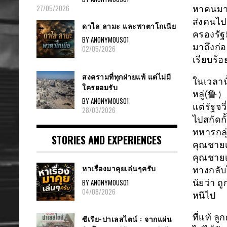
27/05/2026
หาคนมาเป
ส่งคนไปเช
ดาไล ลามะ และพาตาโกเนีย
ครองรัฐ
BY ANONYMOUS01
มาถึงก่อ
02/05/2026
เรียบร้อ
สงครามที่ทุกฝ่ายแพ้ แต่ไม่มี
ในเวลาน
ใครยอมรับ
หลู่(鲁） 
BY ANONYMOUS01
แต่รัฐจว
28/03/2026
ไปสกัดก
ทหารกลุ
STORIES AND EXPERIENCES
คุณชายเ
คุณชายเส
หาเรื่องมาคุยเล่นๆครับ
ทางกลับไ
BY ANONYMOUS01
นัยว่า ถ
04/08/2026
หนีไป
ที่แท้ ล
ซีเรีย-ปาเลสไตน์ : จากแผ่น