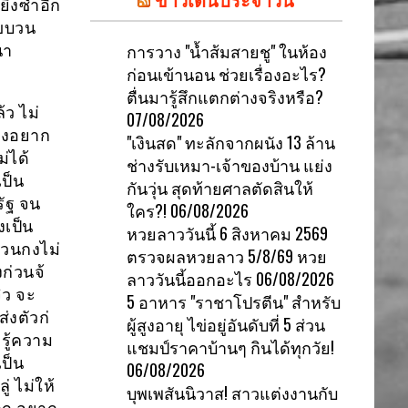
ิงซํ้าอีก
้ขบวน
การวาง "น้ำส้มสายชู" ในห้อง
นา
ก่อนเข้านอน ช่วยเรื่องอะไร?
ตื่นมารู้สึกแตกต่างจริงหรือ?
้ว ไม่
07/08/2026
ยังอยาก
"เงินสด" ทะลักจากผนัง 13 ล้าน
ม่ได้
ช่างรับเหมา-เจ้าของบ้าน แย่ง
ป็น
กันวุ่น สุดท้ายศาลตัดสินให้
รัฐ จน
ใคร?!
06/08/2026
งเป็น
หวยลาววันนี้ 6 สิงหาคม 2569
หวนกงไม่
ตรวจผลหวยลาว 5/8/69 หวย
ก่วนจ้
ลาววันนี้ออกอะไร
06/08/2026
ิว จะ
5 อาหาร "ราชาโปรตีน" สำหรับ
่งตัวก่
ผู้สูงอายุ ไข่อยู่อันดับที่ 5 ส่วน
มรู้ความ
แชมป์ราคาบ้านๆ กินได้ทุกวัย!
ป็น
06/08/2026
่ ไม่ให้
บุพเพสันนิวาส! สาวแต่งงานกับ