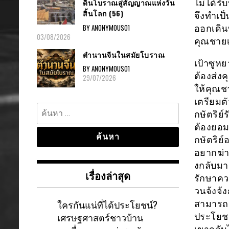
ดินโบราณสู่สัญญาณแห่งวัน
ไม่ได้รั
สิ้นโลก (56)
จึงทำเป็
BY ANONYMOUS01
ออกเดิน
03/08/2026
คุณชายเ
ตำนานจีนในสมัยโบราณ
เป้าซูหย
BY ANONYMOUS01
ต้องส่ง
29/07/2026
ให้คุณชา
เตรียมต
ค้นหา
กษัตริย์
สำหรับ:
ต้องยอมแ
กษัตริย
อยากฆ่าพ
งกลับมาร
เรื่องล่าสุด
รักษาควา
วนจ้งจ้ง
ใครกันแน่ที่ได้ประโยชน์?
สามารถม
เศรษฐศาสตร์ชาวบ้าน
ประโยชน์