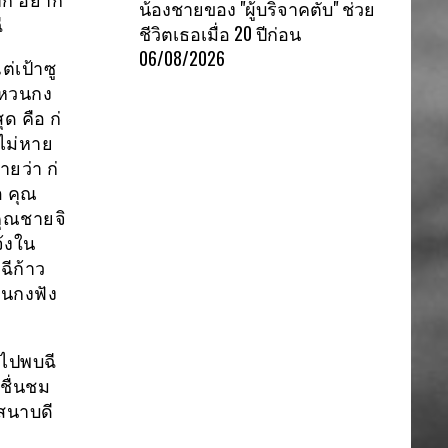
มาก อยาก
น้องชายของ "ผู้บริจาคตับ" ช่วย
ี
ชีวิตเธอเมื่อ 20 ปีก่อน
06/08/2026
ต่เป้าซู
ีหวนกง
ด คือ ก่
งไม่หาย
ยว่า ก่
อ คุณ
คุณชายจิ
จ้งใน
ฉีก้าว
วนกงฟัง
าไปพบฉี
ชื่นชม
สนาบดี