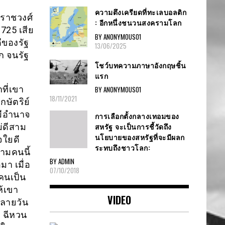
ความตึงเครียดที่ทะเลบอลติก
ราชวงศ์
: อีกหนึ่งชนวนสงครามโลก
725 เสีย
BY ANONYMOUS01
ดีของรัฐ
13/06/2025
ก จนรัฐ
โชว์บทความภาษาอังกฤษชิ้น
แรก
ที่เขา
BY ANONYMOUS01
18/11/2021
กษัตริย์
่มีอำนาจ
การเลือกตั้งกลางเทอมของ
สหรัฐ จะเป็นการชี้วัดถึง
ม่ดีสาม
นโยบายของสหรัฐที่จะมีผลก
จใยดี
ระทบถึงชาวโลก:
ามคนนี้
BY ADMIN
มา เมื่อ
07/10/2018
คนเป็น
ห้เขา
VIDEO
หลายวัน
ว ฉีหวน