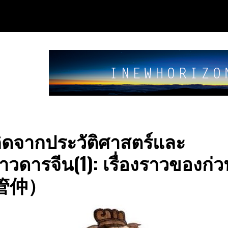
คิดจากประวัติศาสตร์และ
วดารจีน(1): เรื่องราวของก่ว
(管仲）