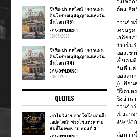
กงเชื่อ
ซีเรีย​-ปาเลสไตน์​ : จากแผ่น
ต้องเสี
ดินโบราณสู่สัญญาณ​แห่งวัน
สิ้นโลก​ (35)
ก่วนจ้งเ
เศรษฐศา
BY ANONYMOUS01
02/03/2026
เสถียรภ
ว่า เป็น
ซีเรีย​-ปาเลสไตน์​ : จากแผ่น
ของเขาที
ดินโบราณสู่สัญญาณ​แห่งวัน
เป็นคนม
สิ้นโลก​ (34)
กันดี แ
BY ANONYMOUS01
ของลูกกษ
23/02/2026
)) เพื่อ
ชีวิตขอ
QUOTES
ชิงอำนาจ
ก่วนจ้งว
เป็นอาจ
เงาในวิหาร จากโซโลมอนถึง
เอปสไตน์: ห่วงโซ่แห่งความ
แนะนำกษั
ลับที่ไม่เคยขาด ตอนที่ 3
ต่อมา เม
BY ANONYMOUS01