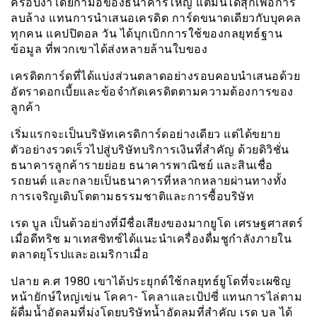
ครอบงำโดยกำมือของธนาคารใหญ่ แต่มันได้สุกเพื่อการ
ลบล้าง แทนการนำเสนอเครดิต การ์ดขนาดเดียวกับบุคคล
ทุกคน เเคปปิตอล วัน ได้บุกเบิกการใช้ของกลยุทธ์ฐาน
ข้อมูล ที่พวกเขาได้ส่งหลายล้านใบของ
เครดิตการ์ดที่ได้แบ่งส่วนตลาดอย่างรอบคอบนำเสนอด้วย
อัตราดอกเบี้ยและข้อจำกัดเครดิตตามความต้องการของ
ลูกค้า
เริ่มแรกจะเป็นบริษัทเครดิการ์ดอย่างเดียว แต่ได้ขยาย
ตัวอย่างรวดเร็วไปสู่บริษัทบริการเงินที่สำคัญ ด้วยดิวิชั่น
ธนาคารลูกค้ารายย่อย ธนาคารพาณิชย์ และสินเชื่อ
รถยนต์ และกลายเป็นธนาคารที่หลากหลายผ่านทางทั้ง
การเจริญเติบโตตามธรรมชาติและการซื้อบริษัท
เรด บูล เป็นต้วอย่างที่มีชื่อเสียงของมากยูโด เศรษฐศาสตร์
เมื่อดีทริช มาเทสซิทซ์ได้แนะนำเครื่องดื่มชูกำลังภายใน
ตลาดยุโรปและอเมริกาเมื่อ
ปลาย ค.ศ 1980 เขาได้ประยุกต์ใช้กลยุทธ์ยูโดที่จะเผชิญ
หน้ายักษ์ใหญ่เข่น โคคา- โคลาและเป้ปซี่ แทนการไล่ตาม
ผู้ดื่มน้ำอัดลมที่มุ่งโดยบริษัทน้ำอัดลมที่สำคัญ เรด บูล ได้