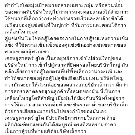
ทำกำไรโดยมุ่งเป้าหมายตลาดเฉพาะกลุ่ม หรือส่วนน้อย
ของตลาดที่บริษัทใหญ่ไม่สามารถจะตอบสนองได้ง่าย การ
ใช้ขนาดที่เล็กกว่ากระทำอย่างรวดเร็วและลบล้างข้อได้
เปรียบของคู่แข่งขันที่ใหญ่กว่า ที่รับภาระและตอบโต้การ
เคลื่อนไหวของ
คู่เเข่งขัน ไม่ใช่ต่อสู้โดยตรงภายในการสู้รบแห่งความเข้ม
แข็ง ที่ใช้ความเข้มแข็งของคู่แข่งขันอย่างเช่นขนาดของ
พวกเขาต่อสู้พวกเขา
เศรษฐศาสตร์ ยูโด เป็นกลยุทธ์การเข้าไปส่วนใหญ่ของ
บริษัทใหม่ การเข้าไปสู่ตลาดที่ยึดครองโดยบริษัทใหญ่ มัน
หลีกเลี่ยงการต่อสู้โดยตรงที่บริษัืทเล็กกว่าน่าจะเเพ้ และ
ทำให้ขนาดของคู่ต่อสู้ไปสู่ข้อเสียเปรียบแทน บริษัทใหญ่
กว่ามักจะยกให้ส่วนน้อยของตลาดแก่บริษัทเล็กกว่า ดีกว่า
การลดราคาตลอดฐานลูกค้าทั้งหมดของมัน นี่เป็นการ
เคลื่อนไหวยูโดที่สำคัญ เมื่อมันได้ป้องกันบริษัทใหญ่จาก
การใช้ความสามารถเต็มที่ แข่งขันราคาต่ำของบริษัทเล็ก
ด้วยการเสียสละมากเกินไปของกำไรของมันเอง
เศรษฐศาสตร์ ยูโด มีประสิทธิภาพภายในตลาด ด้วย
ผลิตภัณฑ์ทดแทนกันได้สมบูรณ์ ตรงที่สงครามราคา
เป็นการสู้รบที่พ่ายแพ้ต่อบริษัทเล็กกว่า