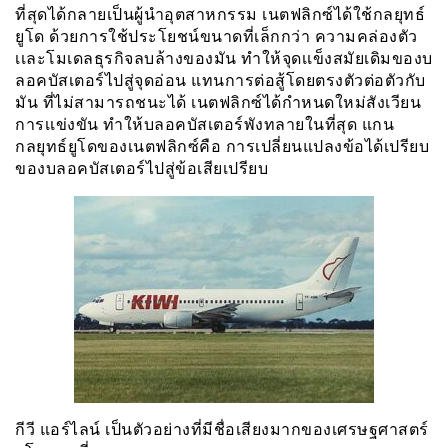
ที่สุดได้กลายเป็นผู้นำอุตสาหกรรม เนตฟลิกซ์ได้ใช้กลยุทธ์
ยูโด ด้วยการใช้ประโยชน์ขนาดที่เล็กกว่า ความคล่องตัว
เเละโมเดลธุรกิจลบล้างของมัน ทำให้จุดเเข็งสมัยเดิมของบ
ลอคบัสเตอร์ไปสู่จุดอ่อน แทนการต่อสู้โดยตรงตัวต่อตัวกับ
มัน ที่ไม่สามารถชนะได้ เนตฟลิกซ์ได้กำหนดใหม่สังเวียน
การเเข่งขัน ทำให้บลอคบัสเตอร์พังทลายในที่สุด แกน
กลยุทธ์ยูโดของเนตฟลิกซ์คือ การเปลี่ยนแปลงข้อได้เปรียบ
ของบลอคบัสเตอร์ไปสู่ข้อเสียเปรียบ
กีวี แอร์ไลน์ เป็นตัวอย่างที่มีชื่อเสียงมากของเศรษฐศาสตร์