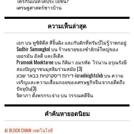
ใครกันแน่ที่ได้ประโยชน์?
เศรษฐศาสตร์ชาวบ้าน
ความเห็นล่าสุด
เอก
บน
ทูซิดิดีส สีจิ้นผิง และกับดักที่ทรัมป์ไม่รู้ว่าตกอยู่
Sudhir Sumongkol
บน
ร้านขายของชำยักษ์ใหญ่ของ
เยอรมัน อัลดี และลีเดิล
Pramook Mooktaree
บน
กิติมา อมรทัต ไร่นาน อรุณรังษี
สองปัญญาชนมุสลิมร่วมสมัย (3)
דירות דיסקרטיות בבאר שבע-israelnightclub
บน
ความ
เจริญและความเสื่อมถอยของเศรษฐกิจจีน:จากอดีดถึง
ปัจจุบัน(3)
จิดาภา ตั้งพรกระจ่าง
บน
วรรณคดีจีน
คำค้นหายอดนิยม
AI
BLOCK CHAIN
เทคโนโลยี