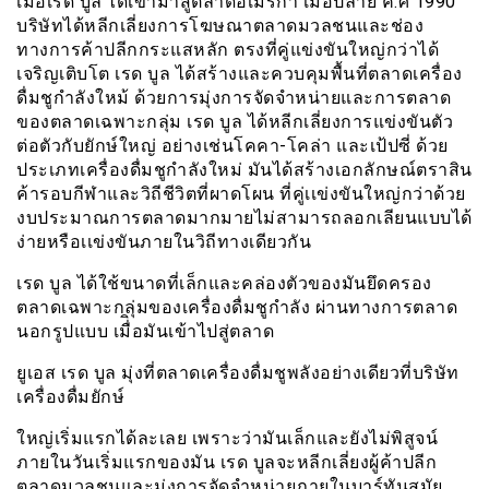
เมื่อเรด บูล ได้เข้ามาสู่ตลาดอเมริกา เมื่อปลาย ค.ศ 1990
บริษัทได้หลีกเลี่ยงการโฆษณาตลาดมวลชนและช่อง
ทางการค้าปลีกกระแสหลัก ตรงที่คู่แข่งขันใหญ่กว่าได้
เจริญเติบโต เรด บูล ได้สร้างและควบคุมพื้นที่ตลาดเครื่อง
ดื่มชูกำลังใหม้ ด้วยการมุ่งการจัดจำหน่ายและการตลาด
ของตลาดเฉพาะกลุ่ม เรด บูล ได้หลีกเลี่ยงการแข่งขันตัว
ต่อตัวกับยักษ์ใหญ่ อย่างเช่นโคคา-โคล่า และเป้ปซี่ ด้วย
ประเภทเครื่องดื่มชูกำลังใหม่ มันได้สร้างเอกลักษณ์ตราสิน
ค้ารอบกีฬาและวิถีชีวิตที่ผาดโผน ที่คู่เเข่งขันใหญ่กว่าด้วย
งบประมาณการตลาดมากมายไม่สามารถลอกเลียนแบบได้
ง่ายหรือเเข่งขันภายในวิถีทางเดียวกัน
เรด บูล ได้ใช้ขนาดที่เล็กและคล่องตัวของมันยึดครอง
ตลาดเฉพาะกลุ่มของเครื่องดื่มชูกำลัง ผ่านทางการตลาด
นอกรูปแบบ เมื่ิอมันเข้าไปสู่ตลาด
ยูเอส เรด บูล มุ่งที่ตลาดเครื่องดื่มชูพลังอย่างเดียวที่บริษัท
เครื่องดื่มยักษ์
ใหญ่เริ่มแรกได้ละเลย เพราะว่ามันเล็กและยังไม่พิสูจน์
ภายในวันเริ่มแรกของมัน เรด บูลจะหลีกเลี่ยงผู้ค้าปลีก
ตลาดมวลชนและมุ่งการจัดจำหน่ายภายในบาร์ทันสมัย