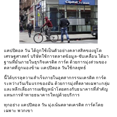
แคปปิตอล วัน ได้ถูกใช้เป็นตัวอย่างคลาสสิคของยูโด
เศรษฐศาสตร์ บริษัทใช้การตลาดข้อมูล-ขับเคลื่อน ได้มา
ฐานที่มั่นภายในธุรกิจเครดิต การ์ด ด้วยการมุ่งส่วนของ
ตลาดที่ถูกมองข้าม เเคปปิตอล วันใช้กลยุทธ์
นี้ได้บรรลุความสำเร็จภายในอุตสากกรรมเครดิต การ์ด
ระหว่างวันเริ่มแรกของมัน ด้วยการมุ่งที่ตลาดเฉพาะกลุ่ม
และหลีกเลี่ยงการเผชิญหน้าโดยตรงกับธนาคารที่สำคัญ
แทนการท้าทายธนาคารใหญ่ด้วยบริการ
ทุกอย่าง แคปปิตอล วัน มุ่งเน้นตลาดเครดิต การ์ดโดย
เฉพาะ พวกเขา