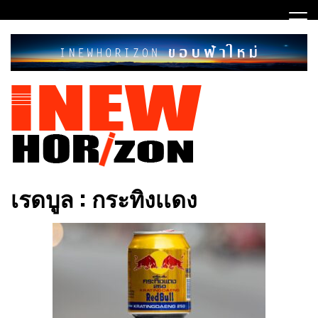
Skip
to
content
ขอบฟ้าใหม่
INEWHORIZON
เรดบูล : กระทิงเเดง