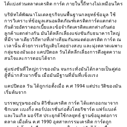
ได้เเบ่งส่วนตลาดเครดิต การ์ด ภายในวิีถีทางไม่เหมือนใคร
บริษัทได้พัฒนาโมเดลธุรกิจบนพื้นฐานกลยุทธ์ข้อมูล ใช้
การวิเคราะห์ข้อมูลเสนอผลิตภัณฑ์เครดิตการ์ดแตกต่าง
กันด้วยอัตราดอกเบี้ยและข้อจำกัดเครดิตแตกต่างกันต่อ
ลูกค้าแตกต่างกัน มันได้หลีกเลี่ยงแข่งขันกับธนาคารใหญ่
ที่มีราคาเดียววิถีทางที่เท่าเทียมกันหมดต่อเครดิต การ์ด ณ
เวลานั้น ด้วยการเจริญเติบโตอย่างสงบ และมุ่งตลาดเฉพาะ
กลุ่มของมันเอง แคปปิตอล วันได้หลีกเลี่ยงการดึงดูดความ
สนใจและการตอบโต้จาก
คู่แข่งขันที่ใหญ่กว่าของมัน จนกระทั่งมันได้กลายเป็นคู่ต่อ
สู้ที่น่่ากลัวมากขึ้น เมื่อมันมีฐานที่มั่นที่เเข็งเเรง
แคปปิตอล วัน ได้ถูกก่อตั้งเมื่อ ค.ศ 1994 แต่ประวัติของมัน
เริ่มต้นจาก
บรรพบุรุษของมัน ดิวิชั่นเครดิต การ์ด ได้แตกออกมาจาก
ซิกเนท เเบงกิ้ง คอร์ปอเรชั่นก่อตั้งโดยริชาร์ด แฟร์แบงค์
และไนเกิล มอร์รีส ประยุกต์ใช้กลยุทธ์ ฐานข้อมูลต่อการ
ตลาด เมื่อต้น ค.ศ 1990 อุตสาหกรรมเครดิต การ์ดถูก