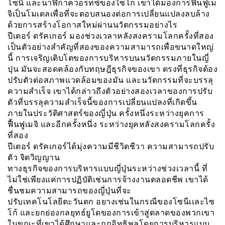
โซนี และนาฬิกาควอรทซ์ของไซโก เขาได้มองการฟื้นฟูเม
จิเป็นโมเดลเพื่อที่จะตอบสนองต่อการเปลี่ยนแปลงลบล้าง
ด้วยการสร้างโอกาสใหม่ผ่านนวัตกรรมอย่างไร
ปีเตอร์ ดรัคเกอร์ มองช่วงเวลาหลังสงครามโลกครั้งที่สอง
เป็นตัวอย่างสำคัญที่สองของความสามารถเพื่อขนาดใหญ่
นี้ การเจริญเติบโตของการบริหารบนนวัตกรรมภายในญี่
ปุน มันจะสอดคล้องกับทฤษฎีธุรกิจของเขา ตรงที่ธุรกิจต้อง
ปรับตัวต่อสภาพเเวดล้อมของมัน และนวัตกรรมที่จะบรรลุ
ความสำเร็จ เขาได้กล่าวถึงตัวอย่างสองเวลาของการปรับ
ตัวที่บรรลุความสำเร็จนี้ของการเปลี่ยนแปลงที่เกิดขึ้น
ภายในประวัติศาสตร์ของญี่ปุ่น ครั้งหนึ่งระหว่างยุคการ
ฟื้นฟูเมจิ และอีกครั้งหนึ่ง ระหว่างยุคหลังสงครามโลกครั้ง
ที่สอง
ปีเตอร์ ดรัคเกอร์ได้มุ่งความมีชีวิตชีวา ความสามารถปรับ
ตัว จิตวิญญาน
ทางธุรกิจของการบริหารแบบญี่ปุ่นระหว่างช่วงเวลานี้ ที่
ไม่ใช่เพียงแค่การปฏิบัติเช่นการจ้างงานตลอดชีพ เขาได้
ชื่นชมความสามารถของญี่ปุ่นที่จะ
ปรับเทคโนโลยีตะวันตก อยางเช่นในกรณีของโซนีเเละไซ
โก้ และยกย่องกลยุทธ์ยูโดของการเข้าสู่ตลาดของพวกเขา
ในขณะที่เขาได้ศึกษาและถูกอิทธิพลโดยการบริหารแบบ