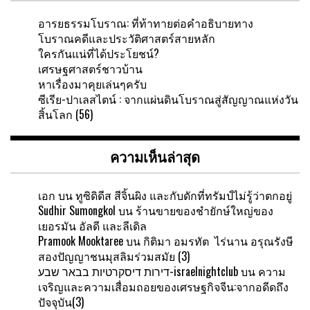
อารยธรรมโบราณ: ที่ท้าทายต่อคำอธิบายทาง
โบราณคดีและประวัติศาสตร์สายหลัก
ใครกันแน่ที่ได้ประโยชน์?
เศรษฐศาสตร์ชาวบ้าน
หาเรื่องมาคุยเล่นๆครับ
ซีเรีย-ปาเลสไตน์ : จากแผ่นดินโบราณสู่สัญญาณแห่งวัน
สิ้นโลก (56)
ความเห็นล่าสุด
เอก
บน
ทูซิดิดีส สีจิ้นผิง และกับดักที่ทรัมป์ไม่รู้ว่าตกอยู่
Sudhir Sumongkol
บน
ร้านขายของชำยักษ์ใหญ่ของ
เยอรมัน อัลดี และลีเดิล
Pramook Mooktaree
บน
กิติมา อมรทัต ไร่นาน อรุณรังษี
สองปัญญาชนมุสลิมร่วมสมัย (3)
דירות דיסקרטיות בבאר שבע-israelnightclub
บน
ความ
เจริญและความเสื่อมถอยของเศรษฐกิจจีน:จากอดีดถึง
ปัจจุบัน(3)