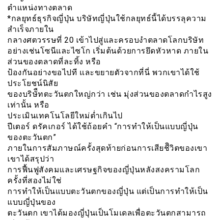
ตำแหน่งทางตลาด
*กลยุทธ์ธุรกิจญี่ปุ่น บริษัทญี่ปุ่นใช้กลยุทธ์นี้ได้บรรลุความ
สำเร็จภายใน
กลางศตวรรษที่ 20 เข้าไปสู่และครอบงำตลาดโลกบริษัท
อย่างเช่นโซนีและไซโก เริ่มต้นด้วยการยึดหัวหาด ภายใน
ส่วนของตลาดที่ละทิ้ง หรือ
ป้องกันอย่างขอไปที เเละขยายตัวจากที่นี่ พวกเขาได้ใช้
ประโยชน์นิสัย
ของบริษัืทตะวันตกใหญ่กว่า เช่น มุ่งส่วนของตลาดกำไรสูง
เท่านั้น หรือ
ประเมินเทคโนโลยีใหม่ต่ำเกินไป
ปีเตอร์ ดรัคเกอร์ ได้ใช้ถ้อยคำ “การทำให้เป็นแบบญี่ปุ่น
ของตะวันตก”
ภายในการสัมภาษณ์ครั้งสุดท้ายก่อนการเสียชีิวิตของเขา
เขาได้สรุปว่า
การฟื้นฟูสังคมและเศรษฐกิจของญี่ปุ่นหลังสงครามโลก
ครั้งที่สองไม่ใช่
การทำให้เป็นแบบตะวันตกของญี่ปุ่น แต่เป็นการทำให้เป็น
แบบญี่ปุ่นของ
ตะวันตก เขาได้มองญี่ปุ่นเป็นโมเดลเพื่อตะวันตกสามารถ