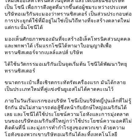
ใหม่เพื่ออีเล็คโทรนิคส่วนบุคคล และได้เปลี่ยนชื่อบริษัท
เป็น โซนี เพื่อการดึงดูดที่มากขึ้นต่อผู้ชมระหว่างประเทศ
บริษัทอเมริกันจะมองว่าทรานซิสเตอร์ เป็นส่วนประกอบต่อ
การประยุกต์ใช้ที่มีอยู่ไม่ใช่เป็นวิถีทางที่จะสร้างตลาดใหม่
แต่กระนั้นโซนีได้
มองเห็นศักยภาพของมันที่จะสร้างอิเล็คโทรนิคส่วนบุคคล
และพกพาได้ เริ่มแรกโซนีได้หามาใบอนุญาติเพื่อ
ทรานซิสเตอร์จากเบลล์แลปส์ บริษัท
ได้ใช้นวัตกรรมอเมริกันเป็นจุดเริ่มต้น โซนีได้พัฒนาวิทยุ
ทรานซิสเตอร์
ขนาดกระเป๋าเสื้อเชิรตกระทัดรัดเครื่องเเรก มันได้กลาย
เป็นประเภทใหม่ที่คู่เเข่งขันยูเอสไม่ได้คาดคะเนไว้
ภายในวันเริ่มเเรกของบริษัท โซนีเป็นบริษัทญี่ปุนเล็กที่ไม่รู้
จักกัน มันไม่สามารถต่อสู้ซึ่งหน้ากับยักษ์ใหญ่อเมริกันได้
เลย และโซนีได้ใช้ประโยชน์ความโอหังและการมุ่งตลาด
บนของบริษัทอเมริกันที่ใหญ่กว่าใช้ประโยชน์ความอคติไม่
คิดค้นที่นี่ เเละมุ่งการทำกำไรสูงของพวกเขา ด้วยความ
โอหังของพวกเขาบริษัทอเมริกันได้ละทิ้งเทคโนโลยี