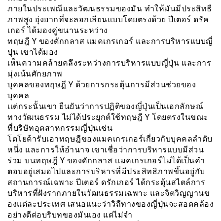
ภายในประเพณีและวัฒนธรรมของมัน ทำให้มันมีประสิทธื
ภาพสูง ยุ่งยากที่จะลอกเลียนแบบโดยตรงด้วย ปีเตอร์ ดรัค
เกอร์ ได้มองคู่ขนานระหว่าง
ทฤษฎี Y ของดักกลาส แมคเกรเกอร์ และการบริหารแบบญี่
ปุน เขาได้มอง
เห็นความคล้ายคลึงระหว่างการบริหารแบบญี่ปุ่น เเละการ
มุ่งเน้นศักยภาพ
บุคคลของทฤษฎี Y ด้วยการกระตุ้นการมีส่วนช่วยของ
บุคคล
เเต่กระนั้นเขา ยืนยันว่าการปฏิติของญี่ปุ่นเป็นเอกลักษณ์
ทางวัฒนธรรม ไม่ได้ประยุกต์ใช้ทฤษฎี Y โดยตรงในขณะ
ที่บริษัทอุตสาหกรรมญี่ปุ่นเช่น
โตโยต้ารับเอาทฤษฎีของแมคเกรเกอร์เกี่ยวกับบุคคลลำดับ
หนึ่ง และการให้อำนาจ เขาเชื่อว่าการบริหารแบบมีส่วน
ร่วม บนทฤษฎี Y ของดักกลาส เเมคเกรเกอร์ไม่ได้เป็นคำ
ตอบอยู่เสมอไปและการบริหารที่มีประสิทธิภาพขึ้นอยู่กับ
สถานการณ์เฉพาะ ปีเตอร์ ดรักเกอร์ ได้กระตุ้นสไตล์การ
บริหารที่ฝังรากภายในวัฒนธรรมเฉพาะ และจิตวิญญานข
องแต่ละประเทศ เสนอแนะว่าวิถีทางของญี่ปุ่นจะสอดคล้อง
อย่างดีต่อบริบทของมันเอง แต่ไม่จำ