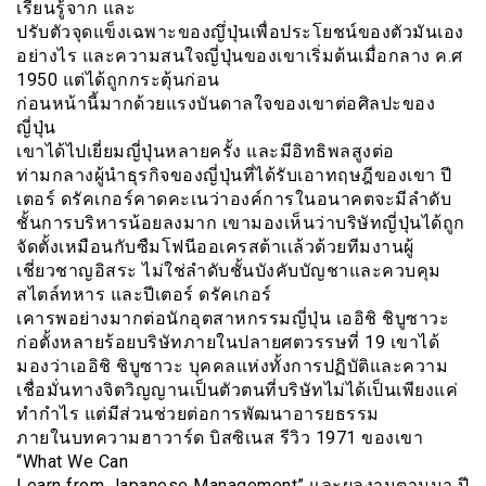
เรียนรู้จาก และ
ปรับตัวจุดแข็งเฉพาะของญึ่ปุ่นเพื่อประโยชน์ของตัวมันเอง
อย่างไร และความสนใจญี่ปุ่นของเขาเริ่มต้นเมื่อกลาง ค.ศ
1950 แต่ได้ถูกกระตุ้นก่อน
ก่อนหน้านี้มากด้วยแรงบันดาลใจของเขาต่อศิลปะของ
ญี่ปุ่น
เขาได้ไปเยี่ยมญี่ปุ่นหลายครั้ง และมีอิทธิพลสูงต่อ
ท่ามกลางผู้นำธุรกิจของญี่ปุ่นที่ได้รับเอาทฤษฎีของเขา ปี
เตอร์ ดรัคเกอร์คาดคะเนว่าองค์การในอนาคตจะมีลำดับ
ชั้นการบริหารน้อยลงมาก เขามองเห็นว่าบริษัทญี่ปุ่นได้ถูก
จัดตั้งเหมือนกับซืมโฟนีออเครสต้าเเล้วด้วยทีมงานผู้
เชี่ยวชาญอิสระ ไม่ใช่ลำดับชั้นบังคับบัญชาและควบคุม
สไตล์ทหาร และปีเตอร์ ดรัคเกอร์
เคารพอย่างมากต่อนักอุตสาหกรรมญี่ปุ่น เออิชิ ชิบูซาวะ
ก่อตั้งหลายร้อยบริษัทภายในปลายศตวรรษที่ 19 เขาได้
มองว่าเออิชิ ชิบูซาวะ บุคคลแห่งทั้งการปฏิบัติและความ
เชื่อมั่นทางจิตวิญญานเป็นตัวตนที่บริษัทไม่ได้เป็นเพียงแค่
ทำกำไร แต่มีส่วนช่วยต่อการพัฒนาอารยธรรม
ภายในบทความฮาวาร์ด บิสซิเนส รีวิว 1971 ของเขา
“What We Can
Learn from Japanese Management” และผลงานตามมา ปี