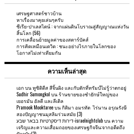
เศรษฐศาสตร์ชาวบ้าน
หาเรื่องมาคุยเล่นๆครับ
ซีเรีย-ปาเลสไตน์ : จากแผ่นดินโบราณสู่สัญญาณแห่งวัน
สิ้นโลก (56)
การเคลื่อนย้ายมูลค่าของสตาร์บัคส์
การคิดเหมือนเดวิด : ชนะอย่างไรภายในโลกของ
โอกาสไม่เท่าเทียมกัน
ความเห็นล่าสุด
เอก
บน
ทูซิดิดีส สีจิ้นผิง และกับดักที่ทรัมป์ไม่รู้ว่าตกอยู่
Sudhir Sumongkol
บน
ร้านขายของชำยักษ์ใหญ่ของ
เยอรมัน อัลดี และลีเดิล
Pramook Mooktaree
บน
กิติมา อมรทัต ไร่นาน อรุณรังษี
สองปัญญาชนมุสลิมร่วมสมัย (3)
דירות דיסקרטיות בבאר שבע-israelnightclub
บน
ความ
เจริญและความเสื่อมถอยของเศรษฐกิจจีน:จากอดีดถึง
ปัจจุบัน(3)