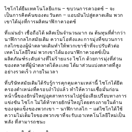
ไซโกได้ยืมเทคโนโลยีแกน – ขบวนการควอตซ์ – จะ
เป็นการคิดค้นของตะวันตก – แอบมันไปสู่ตลาดเดิม พวก
เขาได้มุ่งที่การผลิตนาฬิกาควอตซ์
ที่เเม่นยำ เชื่อถือได้ ผลิตเป็นจำนวนมาก ณ ต้นทุนที่ต่ำกว่า
นาฬิกากลไกสมัยเดิม ความโอหังและการมุ่งที่ขบวนการ
กลไกของผู้นำตลาดเดิมทำให้พวกเขาช้าที่จะปรับตัวต่อ
เทคโนโลยีใหม่ พวกเขาได้มองนาฬิกาควอตซ์เป็น
ผลิตภัณฑ์ระดับล่างที่ไม่ร้ายเเรง ไซโก ด้วยการมุ่งที่ส่วน
ของตลาดที่ผู้นำตลาดได้ละเลย ได้มาส่วนแบ่งตลาดที่สูง
อย่างรวดเร็ว ภายในเวลา
ที่บริษัทสมัยเดิมได้รับรู้การคุกคุมคามเหล่านี้ ไซโกได้ยึด
ครองตำเหน่งที่ครอบงำไปแล้ว ทำให้ความเชื่อมั่นก่อน
หน้านี้ของยักษ์ใหญ่อุตสาหกรรมไปสู่ข้อเสียเปรียบทางการ
แข่งขัน ไซโก ไม่ได้ท้าทายยักษ์ใหญ่โดยตรงภายในด้าน
ของจุดเเข็งของพวกเขา – นาฬิกากลไก – แต่ไซโกได้ใช้
ความไม่เต็มใจของพวกเขาที่จะรับเอาเทคโนโลยีใหม่เป็น
พลัง ที่สามารถชนะ