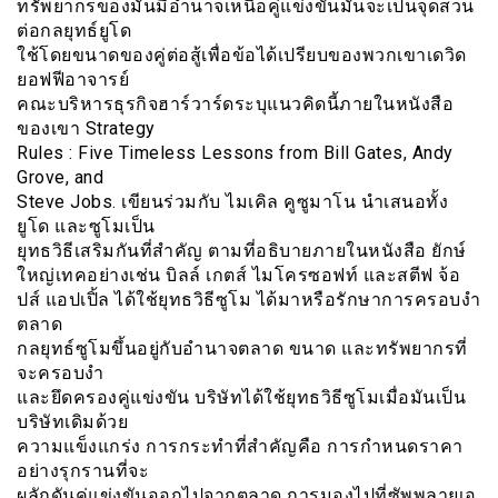
ทรัพยากรของมันมีอำนาจเหนือคู่แข่งขันมันจะเป็นจุดสวน
ต่อกลยุทธ์ยูโด
ใช้โดยขนาดของคู่ต่อสู้เพื่อข้อได้เปรียบของพวกเขาเดวิด
ยอฟฟีอาจารย์
คณะบริหารธุรกิจฮาร์วาร์ดระบุแนวคิดนี้ภายในหนังสือ
ของเขา Strategy
Rules : Five Timeless Lessons from Bill Gates, Andy
Grove, and
Steve Jobs. เขียนร่วมกับ ไมเคิล คูซูมาโน นำเสนอทั้ง
ยูโด และซูโมเป็น
ยุทธวิธีเสริมกันที่สำคัญ ตามที่อธิบายภายในหนังสือ ยักษ์
ใหญ่เทคอย่างเช่น บิลล์ เกตส์ ไมโครซอฟท์ และสตีฟ จ้อ
ปส์ แอปเปิ้ล ได้ใช้ยุทธวิธีซูโม ได้มาหรือรักษาการครอบงำ
ตลาด
กลยุทธ์ซูโมขึ้นอยู่กับอำนาจตลาด ขนาด และทรัพยากรที่
จะครอบงำ
และยึดครองคู่แข่งขัน บริษัทได้ใช้ยุทธวิธีซูโมเมื่อมันเป็น
บริษัทเดิมด้วย
ความแข็งแกร่ง การกระทำที่สำคัญคือ การกำหนดราคา
อย่างรุกรานที่จะ
ผลักดันคู่แข่งขันออกไปจากตลาด การมองไปที่ซัพพลายเอ