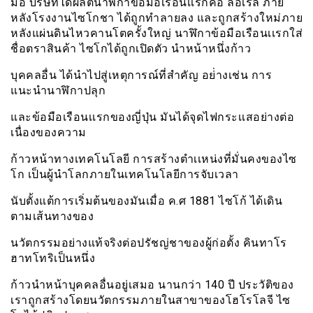
มือ บริษัทได้ผลิตนาฬิกาข้อมิอเรือนเเรกคือ ลอเรล ภาย
หลังโรงงานไซโกชา ได้ถูกทำลายลง และถูกสร้างใหม่ภาย
หลังแผ่นดินไหวคานโตครั้งใหญ่ นาฬิกาข้อมือเรือนเเรกใส่
ชื่อตราสินค้า ไซโกได้ถูกเปิดตัว นำหน้าหนึ่งก้าว
บุคคลอื่น ได้นำไปสู่เหตุการณ์ที่สำคัญ อย่่างเช่น การ
แนะนำนาฬิกาปลุก
และข้อมือเรือนเเรกของญี่ปุ่น มันได้จุดไฟกระเเสอย่างต่อ
เนื่องของความ
ก้าวหน้าทางเทคโนโลยี การสร้างตำเเหน่งที่มั่นคงของไซ
โก เป็นผู้นำโลกภายในเทคโนโลยีการจับเวลา
นับตั้งแต้การเริ่มต้นของมันเมื่อ ค.ศ 1881 ไซโก้ ได้เดิน
ตามเส้นทางของ
นวัตกรรมอย่างแท้จริงต่อปรัชญ่ชาของผู้ก่อตั้ง คินทาโร
ฮาทโทริเป็นหนึ่ง
ก้าวนำหน้าบุคคลอื่นอยู่เสมอ นานกว่า 140 ปี ประวัติของ
เราถูกสร้างโดยนวัตกรรมภายในสาขาของโฮโรโลจี ไซ