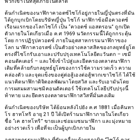
พวกเขาในที่สุดภายในตลาด
ต้นกำเนิดของนาฬิกาควอตซ์ไซโก้อยู่ภายในญี่ปุ่นตรงที่มัน
ได้ถูกบุกเบิกโดยบริษัทญี่ปุ่น ไซโก้ นาฬิกาข้อมือควอตซ์
เรือนแรกของโลกไซโก้ เป็น “ควอตซ์ แอสตรอน” ถูกเปิด
ตัวภายในโตเกียวเมื่อ ค.ศ 1969 นวัตกรรมนี้ได้ถูกกระตุ้น
โดย การปฏิรูปควอตซ์ ภายในอุตสาหกรรมนาฬิกาของ
โลก นาฬิกาควอรตซ์ เป็นตัวอย่างคลาสสิคของกลยุทธ์ยูโด
ตรงที่ไซโกรับเอาและปรับปรุงเทคโนโลยีตะวันตก – เซมี
คอนดัคเตอร์ – และใช้เข้าไปสู่และยึดครองตลาดนาฬิกา
เดิมที่คล้ายกับกลยุทธ์ยูโดของการใช้ความรวดเร็ว ความ
คล่องตัว และจุดเเข็งของคู่ต่อสู้เองต่อสู้พวกเขาไซโก้ ได้ใช้
แนวคิดนาฬิกาดิจิตอลพัฒนาโดยสวิส และรับเอามันโดย
การผสมผสานเซมิคอนดัคเตอร์ ใช้เทคโนโลยีปรับปรุงนี้
ท้าทาย และยึดครองตลาดนาฬิกาสวิสที่มั่นคงเดิม
ต้นกำเนิดของบริษัท ได้ย้อนหลังไปยัง ค.ศ 1881 เมื่อคินทา
โร ฮาทโทริ อายุ 21 ปี ได้เปิดร้านนาฬิกาภายในโตเกียว
ชื่อ “เค ฮาทโทริ” ขายเเละซ่อมแซมนาฬิกา และมุ่งหมาย
อย่างรวดเร็ว เพื่อที่จะเป็นผู้บุกเบิกภายใน
อุตสาหกรรมนาฬิกา ที่ขับเคลื่อนด้วยสุภาษิต “ไซโก้ ควร