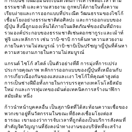
การเป็นช่างฝีมือมันจะเป็นตัวตนการเคารพต่อเวลา ตาม
ธรรมชาติ และความสวยงาม ถูกพบได้ภายในทั้งความ
เรียบง่ายและการออกแบบที่ประณีต วัฒนธรรมของไซโก้
เชื่อมโยงอย่างธรรมชาติต่อศิลปะ เเละการออกแบบของ
ญี่ปุ่น สิ่งนี้ถูกมองเห็นได้ภายในผลิตภัณฑ์ของมันที่มักจะ
รวมองค์ประกอบของธรรมชาติเช่นดอกซากูระเเละเม้าท์
ฟูจิ และหลักการ เช่น วาบิ-ซาบิ การค้นหาความสวยงาม
ภายในความไม่สมบูรณ์ วาบิ-ซาบิเป็นปรัชญาญี่ปุ่นที่ค้นหา
ความสวยงามภายในความไม่สมบูรณ์
แกรนด์ ไซโก้ สไตล์ เป็นตัวอย่างที่ดี การมุ่งที่การเปร่ง
ประกายคุณภาพ หลักการออกแบบของญี่ปุ่นที่เหมือนกับ
การเกี่ยวเนื่องกันของแสงและเงา ไซโก้ให้คุณค่าสูงต่อ
การเป็นช่างฝีมือทั้งภายในการบรรลุทางเทคโนโลยีสมัย
ใหม่ กและการทุ่มเทของมันต่่อเทคนิคการสร้างนาฬิกา
สมัยเดิม หนึ่ง
ก้าวนำหน้าบุคคลอื่น เป็นสุภาษิตที่ได้สะท้อนความเชื่อของ
พวกเขาอยู่ที่นวัตกรรมในขณะที่ยังคงเชื่อมโยงต่อส
ธารณะ เขามองว่าการจับเวลาที่ถูกต้องเป็นบริการสังคมที่
สำคัญจิตวิญญานที่ยังคงนำทางงานของบริษัทที่จะสร้าง