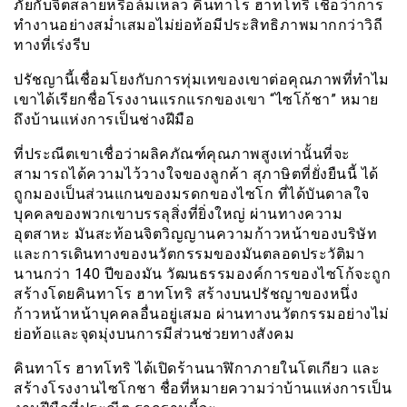
ภัยกับจิตสลายหรือล้มเหลว คินทาโร ฮาทโทริ เชื่อว่าการ
ทำงานอย่างสม่ำเสมอไม่ย่อท้อมีประสิทธิภาพมากกว่าวิถี
ทางที่เร่งรีบ
ปรัชญานี้เชื่อมโยงกับการทุ่มเทของเขาต่อคุณภาพที่ทำไม
เขาได้เรียกชื่อโรงงานแรกแรกของเขา “ไซโก้ชา” หมาย
ถึงบ้านแห่งการเป็นช่างฝีมือ
ที่ประณีตเขาเชื่อว่าผลิคภัณฑ์คุณภาพสูงเท่านั้นที่จะ
สามารถได้ความไว้วางใจของลูกค้า สุภาษิตที่ยั่งยืนนี้ ได้
ถูกมองเป็นส่วนแกนของมรดกของไซโก ที่ได้บันดาลใจ
บุคคลของพวกเขาบรรลุสิ่งที่ยิ่งใหญ่ ผ่านทางความ
อุตสาหะ มันสะท้อนจิตวิญญานความก้าวหน้าของบริษัท
และการเดินทางของนวัตกรรมของมันตลอดประวัติมา
นานกว่า 140 ปีของมัน วัฒนธรรมองค์การของไซโก้จะถูก
สร้างโดยคินทาโร ฮาทโทริ สร้างบนปรัชญาของหนึ่ง
ก้าวหน้าหน้าบุคคลอื่นอยู่เสมอ ผ่านทางนวัตกรรมอย่างไม่
ย่อท้อและจุดมุ่งบนการมีส่วนช่วยทางสังคม
คินทาโร ฮาทโทริ ได้เปิดร้านนาฬิกาภายในโตเกียว และ
สร้างโรงงานไซโกชา ชื่อที่หมายความว่าบ้านแห่งการเป็น