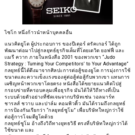
ไซโก หนึ่งก้าวนำหน้าบุคคลอื่น
แนวคิดยูโด ผู้ประกอบการ ของปีเตอร์ ดรัคเกอร์ ได้ถูก
พัฒนาต่อมาไปสู่กลยุทธ์ธุรกิจเต็มที่่โดยเดวิด ยอฟฟี่ และ
เเมรี ควาก ภายในหนังสือ 2001 ของพวกเขา “Judo
Strategy : Turning Your Competitors’ to Your Advantage”
กลยุทธ์นี้ได้ดึงมาจากศิลปะการต่อสู้ของยูโด การมุ่งการใช้
ขนาดและควาเเข็งเเรงของคู่ต่อสู้ต่อสู้กับพวกเขา แทนการ
เผชิญหน้าพวกเขาโดยตรง หนังสือได้ขยายแนวคิดไปสู่
กรอบข่ายที่ครอบคลุมเพื่อธุรกิจ มันได้ให้วิถีทางที่เป็น
ระบบด้วยตัวอย่างที่ชัดเจนจากบริษัทเช่น วอลมาร์ท
ชารลส์ ชวาบ และปาล์ม คอมพิวติ้ว มันได้รวมถึงกลยุทธ์
การป้องกันเรียกว่า “กลยุทธ์ซูโม” เพื่อบริษัทใหญ่กว่าใช้
ต่อสู้การโจมตียูโดด้วย
กลยุทธ์ซูโม อ้างถึงวิถีทางยุทธวิธี ตรงที่บริษัทใหญ่กว่าได้
ใช้ขนาด เเละ