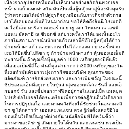
เนื่องจากอุปสรรคที่มองไม่เห็นบางอย่างสกัดกั้นพวกเธอ
หน้าผาแก้วแตกต่างกัน มันเป็นเมื่อผู้หญิงมาสู่ห้องหัวมุมรับ
รู้ว่าพวกเธอได้เข้าไปสู่ธุรกิจดูเหมือนกับภารกิจฆ่าตัวตาย
เราได้เคยมองเห็นที่ไหนมาก่อน ขอให้คิดถึงจินนี โรเมตตี
ณ ไอบีเอ็ม มาริสา เมเยอร์ ณ ยาฮู เมก วิทแมน ณ เอชพี
แอนน มัลคาฮี ณ ซีรอกซ์ แต่บางครั้งเราได้มองเห็นอะไร
ภายในสถานการณ์หน้าผาแก้วเหล่านี้ซีอีโอผู้หญิงได้ก้าว
ข้ามหน้าผาแก้ว เเละพวกเขาไม่ได้ตกลงมา บางครั้งพวก
เธอได้บินขึ้นไปลิซา ซู ก้าวข้ามหน้าผาแก้ว หุ้นของเอเอ็มดี
ทะยานขึ้น ถ้าคุณซื้อหุ้นมูลค่า 1000 เหรียญสองปีที่แล้ว
เมื่อเธอเป็นซีอีโอ มันมีมูลค่ามากกว่า3000 เหรียญของวัน
นี้เธอทำมันด้วยการมุ่งภารกิจของบริษัท คุณภาพของ
ผลิตภัณฑ์ การจัดส่งตรงเวลา และการเพิ่มขวัญ ในขณะนี้
ชิปของเอเอ็มดีอยู่ภายในรุ่นล่าสุดของเพล์สเตชันสี่ และเอ็
กบอกซ์ วัน และชิ้ปจอกราฟฟิคอยู่ภายในเเอปเปิ้ล แมคบุค
โปรส์ ต่อไปเธอได้ตระเตรียมเพื่อการต่อสู้กับเอ็นวิเดียภาย
ในการปฎิรูปเอไอ และคาดหวังที่จะได้ชัยชนะในอนาคตลิ
ซา ซู ได้กล่าวว่า เธอและเจนเซน หวง ผู้ก่อตั้งและซีอีโอ
ของเอ็นวิเดียเป็นญาติห่างกัน หนังสือพิมพ์ไต้หว้นชี้ว่า
มารดาของลิซาซู เกิดภายในไต้หวัน และเจนเซน หวงเป็น