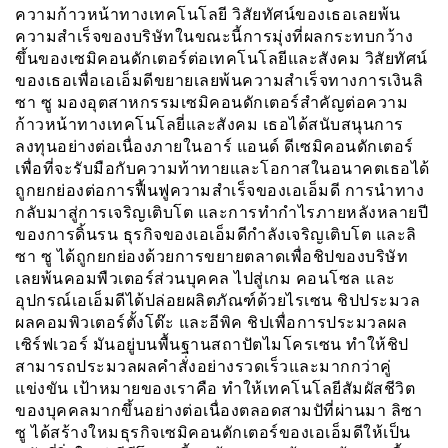
ความก้าวหน้าทางเทคโนโลยี วิสัยทัศน์ของเธอเลยพ้น
ความสำเร็จของบริษัทในขณะนี้การมุ่งที่ผลกระทบกว้าง
ขึ้นของเซมิคอนดักเตอร์ต่อเทคโนโลยีและสังคม วิสัยทัศน์
ของเธอเพื่อเอเอ็มดีขยายเลยพ้นความสำเร็จทางการเงินลิ
ซา ซู มองอุตสาหกรรมเซมิคอนดักเตอร์สำคัญต่อความ
ก้าวหน้าทางเทคโนโลยี่และสังคม เธอได้สนับสนุนการ
ลงทุนอย่างต่อเนื่องภายในอาร์ แอนด์ ดีเซมิคอนดักเตอร์
เพื่อที่จะรับมือกับความท้าทายและโอกาสในอนาคตเธอได้
ถูกยกย่องต่อการฟื้นฟูความสำเร็จของเอเอ็มดี การนำทาง
กลับมาสู่การเจริญเติบโต และการทำกำไรภายหลังหลายปี
ของการดิ้นรน ธุรกิจของเอเอ็มดีกำลังเจริญเติบโต และลิ
ซา ซู ได้ถูกยกย่องด้วยการขยายตลาดเพื่อชิปของบริษัท
เลยพ้นคอมพืวเตอร์ส่วนบุคคล ไปสู่เกม คอนโซล และ
อุปกรณ์เอเอ็มดีได้ปล่อยผลิตภัณฑ์ด้วยไรเซน ชิปประมวล
ผลคอมพิวเตอร์ตั้งโต๊ะ และอีพิค ชิปเพื่อการประมวลผล
เซิร์ฟเวอร์ มันอยู่บนพื้นฐานสถาปัตไมโครเซน ทำให้ชิป
สามารถประมวลผลคำสั่งอย่างรวดเร็วและมากกว่าคู่
แข่งขัน เป้าหมายของเราคือ ทำให้เทคโนโลยีสัมผัสชีวิต
ของบุคคลมากขึ้นอย่างต่อเนื่องตลอดสามปัที่ผ่านมา ลิซา
ซู ได้สร้างใหมธุรกิจเซมิคอนดักเตอร์ของเอเอ็มดีให้เป็น