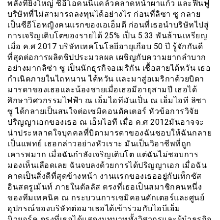
พลังที่ยิ่งใหญ่ ซีอีโอคนนี้แคล้วคลาดหน้าผาแก้ว และฟื้นฟู
บริษัทที่ไม่สามารถลงทุนได้อย่างไร ก่อนที่ลิซา ซู กลาย
เป็นซีอีโอหญิงคนแรกของเอเอ็มดี ก่อนที่เธอนำบริษัทไปสู่
การเจริญเติบโตของรายได้ 25% เป็น 5.33 พันล้านเหรียญ
เมื่อ ค.ศ 2017 บริษัทเทคโนโลยีอายุเกือบ 50 ปี รู้จักกันดี
ที่สุดต่อการผลิตชิปประมวลผล เผชิญกับความยากลำบาก
อย่างมากลิซ่า ซู เป็นนักธุรกิจอเมริกัน เชื้อสายไต้หวัน เธอ
กำเนิดภายในไถหนาน ไต้หวัน เเละมาสู่อเมริกาด้วยบิดา
มารดาของเธอและน้องชายเมื่อเธอมีอายุสามปี เธอได้
ศึกษาวิศวกรรมไฟฟ้า ณ เอ็มไอทีมันเป็น ณ เอ็มไอที ลิซา
ซู ได้กลายเป็นสนใจต่อเซมิคอนดัคเตอร์ หัวข้อการวิจัย
ปริญญาเอกของเธอ ณ เอ็มไอที เมื่อ ค.ศ 2012มันอาจจะ
น่าประหลาดใจบุคคลที่บิดามารดาของฉันชอบให้ฉันกลาย
เป็นแพทย์ เธอกล่าวอย่างหัวเราะ มันเป็นวิอาชีพที่ถูก
เคารพมาก เมื่อฉันกำลังเจริญเติบโต เเต่ฉันไม่ชอบการ
มองเห็นเลือดเลย ฉันจบลงด้วยการได้ปริญญาเอก เมื่อฉัน
คาดเป็นสิ่งดีที่สุดข้างหน้า งานเเรกของเธออยู่กับเท็กซัส
อินสตรูเม้นท์ ภายในดัลลัส ตรงที่เธอเป็นสมาชิกคนหนึ่ง
ของทีมเทคนิค ณ กระบวนการเซมิคอนดักเตอร์และศูนย์
อุปกรณ์ของบริษัทต่อมาเธอได้เข้าร่วมกับไอบีเอ็ม
นิวยอร์ค ตรงที่เธอได้แสดงบทบาททั้งวิศวกรและผู้นำธุรกิจ