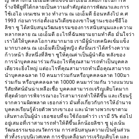
ญาติห่างกัน เอเอ็มดีได้แข่งขันกับเอนวิเดียภายในการส
ร้่างจีพียูที่ได้กลายเป็นความสำคัญต่อการพัฒนาและการ
ใช้เอไอ เจนเซน หวง ทำงาน ณ เอเอ็มดี ย้อนหลังไป ค.ศ
1993 ก่อนการก่อตั้งเอนวิเดียของเขาในฐานะของซีอีโอ
ลิซา ซู ได้สนับสนุนวัฒนธรรมของการสนับสนุนและความ
หลากหลาย ณ เอเอ็มดี อะไรที่ฉันพยามยามทำคือ มั่นใจว่า
เราได้ให้บุคคลโอกาสมากมาย เรามีผู้นำเทคนิคเข้มแข็ง
มากบางคน ณ เอเอ็มดีเป็นผู้หญิง ดังนั้นเราได้สร้างความ
ก้าวหน้า สิ่งหนึ่งที่ลิซา ซูให้คุณค่าเป็นผู้นำคือ พลังของ
การนำบุคคลมาร่วมกันอะไรที่คุณสามารถทำเป็นบุคคล
เดียวจะยิ่งใหญ่ แต่อะไรที่คุณสามารถทำเมื่อคุณสามารถ
นำบุคคลฉลาด 10 คนมาร่วมกันหรือบุคคลฉลาด 100มา
ร่วมกัน หรือบุคคลฉลาด 10000 คนมาร่วมกัน วางแนวบน
วิสัยทัศน์มันน่าเหลือเชื่อ บุคคลสามารถเจริญเติบโตมาก
ที่สุดด้วยการพิจารณาอะไรสามารถทำให้ดีขึ้น และเรียนรู้
จากความผิดพลาด เธอกล่าว มันทั้งเกี่ยวกับการให้อำนาจ
บุคคลเรียนรู้ด้วยตัวพวกเขาเอง และนำทางพวกเขาตาม
เส้นทางเป็นผู้นำ เธอชอบที่จะใช้ถ้อยคำว่า เรามี 5% ต่อไป
อยู่เสมอที่เราสามารถทำให้ดีขึ้นเล็กน้อยลิซา ซู มุ่งเน้น
วัฒนธรรมของนวัตกรรม การสนับสนุนความเป็นหุ้นส่วน
ทั่วทั้งระบบนิเวศเทค การขับเคลื่อนการเจริญเติบโต และ