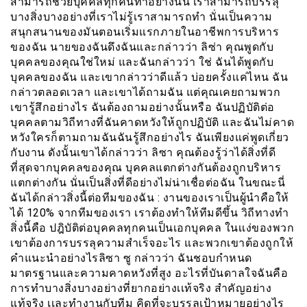
สามารถช่วยบุคคลทุกคนทำอย่างนั้น เราสามารถบรรลุ
บางสิ่งบางอย่างที่เราไม่รู้เราสามารถทำ นั่นเป็นความ
สนุกสนานของมันตอนเริ่มแรกภายในอาชีพการบริหาร
ของฉัน นายของฉันดึงฉันและกล่าวว่า ลิซ่า คุณพูดกับ
บุคคลของคุณใช่ใหม่ และฉันกล่าวว่า ใช่ ฉันได้พูดกับ
บุคคลของฉัน และเขากล่าวว่าดีแล้ว บ่อยครั้งเเค่ไหน ฉัน
กล่าวตลอดเวลา และเขาได้ถามฉัน แต่คุณเคยถามพวก
เขารู้สึกอย่างไร ฉันต้องถามอย่างนั้นหรือ ฉันปฏิบัติต่อ
บุคคลตามวิถีทางที่ฉันคาดหวังให้ถูกปฏิบัติ และฉันไม่คาด
หวังใครก็ตามถามฉันฉันรู้สึกอย่างไร ฉันเพียงแค่พูดเกี่ยว
กับงาน ดังนั้นเขาได้กล่าวว่า ลิซา คุณต้องรู้ว่าได้สิ่งที่ดี
ที่สุดจากบุคคลของคุณ บุคคลแตกต่างกันต้องถูกบริหาร
แตกต่างกัน นั่นเป็นสิ่งที่ดีอย่างไม่น่าเชื่อต่อฉัน ในขณะนี่
ฉันได้กล่าวสิ่งนี้ต่อทีมของฉัน : งานของเราเป็นผู้นำคือให้
ได้ 120% จากทีมของเรา เราต้องทำให้ทีมดีขึ้น วิถีทางทำ
สิ่งนี้คือ ปฎิบัติต่อบุคคลทุกคนเป็นเอกบุคคล ในเเง่ของพวก
เขาต้องการบรรลุความสำเร็จอะไร และพวกเขาต้องถูกให้
คำแนะนำอย่างไรลิซา ซู กล่าวว่า ฉันชอบกำหนด
มาตรฐานและความคาดหวังที่สูง อะไรที่บันดาลใจฉันคือ
การทำบางสิ่งบางอย่างที่ยากอย่างเเท้จริง สำคัญอย่าง
แท้จริง เเละทำงานกับทีม คิดที่จะบรรลุเป้าหมายอย่างไร