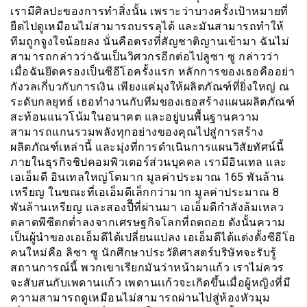
เรามีศิลปะของการทำสิ่งนั้น เพราะว่าบางครั้งเป้าหมายที่
ยืดไปดูเหมือนไม่สามารถบรรลุได้ และมันสามารถทำให้
ทีมถูกจูงใจน้อยลง นั่นคือตรงที่สัญชาติญานเข้ามา ฉันไม่
สามารถกล่าวว่าฉันเป็นวิศวกรอีกต่อไปลูซา ซู กล่าวว่า
เมื่อฉันยึดครองเป็นซีอีโอครั้งแรก หลักการของเธอคืออย่า
กังวลเกี่บวกับการเงิน เพียงแค่มุงให้ผลิตภัณฑ์ที่ยิ่งใหญ่ ณ
ระดับกลยุทธ์ เธอทำงานกับทีมของเธอสร้างแผนผลิตภัณฑ์
สะท้อนแนวโน้มในอนาคต และอยู่บนพื้นฐานความ
สามารถแกนรวมพลังทุกอย่างของคุณไปสู่การสร้าง
ผลิตภัณฑ์เหล่านี้ และมุ่งที่การดำเนินการแผนวิสัยทัศน์นี้
ภายในธุรกิจชิปคอมพิวเตอร์ส่วนบุคคล เรามีอินเทล และ
เอเอ็มดี อินเทลใหญ่โตมาก มูลค่าประมาณ 165 พันล้าน
เหรียญ ในขณะที่เอเอ็มดีเล็กกว่ามาก มูลค่าประมาณ 8
พันล้านเหรียญ และสองปีีที่ผ่านมา เอเอ็มดีกำลังล้มเหลว
ตลาดพีซีตกต่ำลงจากเศรษฐกิจโลกที่ถดถอย ดังนั้นความ
เป็นผู้นำของเอเอ็มดีได้เปลี่ยนแปลง เอเอ็มดีได้แต่งตั้งซีอีโอ
คนใหม่คือ ลิซา ซู นักศึกษาประวัติศาสตร์บริษัทจะรับรู้
สถานการณ์นี้ พวกเขาเรียกมันว่าหน้าผาแก้ว เราไม่ควร
จะสับสนกับเพดานแก้ว เพดานเเก้วจะเกิดขึ้นเมื่อผู้หญิงที่มี
ความสามารถดูเหมือนไม่สามารถผ่านไปสู่ห้องหัวมุม