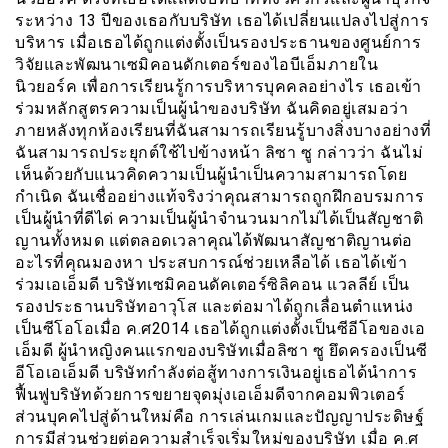
ระหว่าง 13 ปีของเธอกับบริษัท เธอได้เปลี่ยนแปลงไปสู่การ
บริหาร เมื่อเธอได้ถูกแต่งตั้งเป็นรองประธานของศูนย์การ
วิจัยและพัฒนาเซมิคอนดักเตอร์ของไอบีเอ็มภายใน
นิวยอร์ค เพื่อการเรียนรู้การบริหารบุคคลอย่างไร เธอเข้า
ร่วมหลักสูตรความเป็นผู้นำของบริษัท ฉันคิดอยู่เสมอว่า
ภายหลังทุกห้องเรียนที่ฉันสามารถเรียนรู้บางสิ่งบางอย่างที่
ฉันสามารถประยุกต์ใช้ไปข้างหน้า ลิซา ซู กล่าวว่า ฉันไม่
เห็นด้วยกับแนวคิดความเป็นผู้นำเป็นความสามารถโดย
กำเนิด ฉันเชื่ออย่างแท้จริงว่าคุณสามารถถูกฝึกอบรมการ
เป็นผู้นำที่ดีได่ ความเป็นผู้นำจำนวนมากไม่ได้เป็นสัญชาติ
ญานทั้งหมด แต่ตลอดเวลาคุณได้พัฒนาสัญชาติญานต่อ
อะไรที่คุณมองหา ประสบการณ์ช่วยเหลือได้ เธอได้เข้า
ร่วมเอเอ็มดี บริษัทเซมิคอนดัคเตอร์ซิลิคอน แวลลีย์ เป็น
รองประธานบริษัทอาวุโส และต่อมาได้ถูกเลื่อนตำแหน่ง
เป็นซีโอโอเมื่อ ค.ศ2014 เธอได้ถูกแต่งตั้งเป็นซีอีโอของเอ
เอ็มดี ผู้นำหญิงคนแรกของบริษัทเมื่อลิซา ซู ยึดครองเป็นซี
อีโอเอเอ็มดี บริษัทกำลังต่อสู้ทางการเงินอยู่เธอได้นำการ
ฟื้นฟูบริษัทด้วยการขยายจุดมุ่งเอเอ็มดีจากคอมพิวเตอร์
ส่วนบุคคไปสู่ด้านใหม่คือ การเล่นเกมและปัญญาประดิษฐ์
การมีส่วนช่วยต่อความสำเร็จเริ่มใหม่ของบริษัท เมื่อ ค.ศ