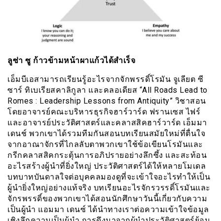
ลูซ่า ซู ก้าวข้ามหน้าผาแก้วได้สำเร็จ
เอ็มบีเอสามารถเรียนรู้อะไรจากจักพรรดิ์โรมัน จูเลียต ซี
ซาร์ ทิเบเรียสคาลิกูลา และคลอเดียส “All Roads Lead to
Romes : Leadership Lessons from Antiquity” วิชาสอน
โดยอาจารย์คณะบริหารธุรกิจฮาร์วาร์ด ฟรานเซส ไฟร์
และอาจารย์ประวัติศาสตร์และคลาสสิคฮาร์วาร์ด เอ็มมา
เดนช์ พวกเขาได้รวมทีมกันสอนบทเรียนสมัยใหม่ที่ตื่นใจ
จากอาณาจักรที่ไกลลับตาพวกเขาใช้ข้อเขียนโรมันและ
กรีกคลาสสิคกระตุ้นการอภิปรายอย่างลึกซึ้ง และสะท้อน
อะไรสร้างผู้นำที่ยิ่งใหญ่ ประวัติศาสตร์ได้ให้หลายโมเดล
บทบาทบันดาลใจต่อบุคคลมองดูที่จะเข้าใจอะไรทำให้เป็น
ผู้นำยิ่งใหญ่อย่างแท้จริง บทเรียนอะไรจักรวรรดิ์โรมันและ
จักรพรรดิ์ของพวกเขาได้สอนนักศึกษาวันนี้เกี่ยวกับความ
เป็นผู้นำ แอมมา เดนซ์ ได้นำทางเราต่อความเข้าใจข้อมูล
เชิงลึกความเป็นผู้นำ การดึงมาจากผู้นำประวัติศาสตร์ย้อน