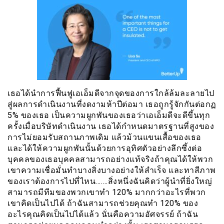
เธอได้นำการฟื้นฟูเอเอ็มดีจากจุดของการใกล้ล้มละลายไป
สู่ผลการดำเนินงานที่งดงามห้าปีต่อมา เธอถูกรู้จักกันต่อกฏ
5% ของเธอ เป็นความผูกพันของเธอว่าเอเอ็มดีจะดีขึ้นทุก
ครั้งเมื่อบริษัทดำเนินงาน เธอได้กำหนดมาตรฐานที่สูงของ
การไม่ยอมรับสถานภาพเดิม แล้วม้วนแขนเสื้อของเธอ
และได้ให้ความผูกพันนั้นด้วยการอุทิศตัวอย่างลึกซึ้งต่อ
บุคคลของเธอบุคคลสามารถอย่างแท้จริงถ้าคุณได้ให้พวก
เขาความเชื่อมั่นทำบางสิ่งบางอย่างให้สำเร็จ และทาสีภาพ
ของเราต้องการไปที่ไหน…….สิ่งหนึ่งฉันคิดว่าผู้นำที่ยิ่งใหญ่
สามารถมีทีมของพวกเขาทำ 120% มากกว่าอะไรที่พวก
เขาคิดเป็นไปได้ ถ้าฉันสามารถช่วยคุณทำ 120% ของ
อะไรคุณคิดเป็นไปได้แล้ว นั่นคือความอัศจรรย์ ถ้าฉัน