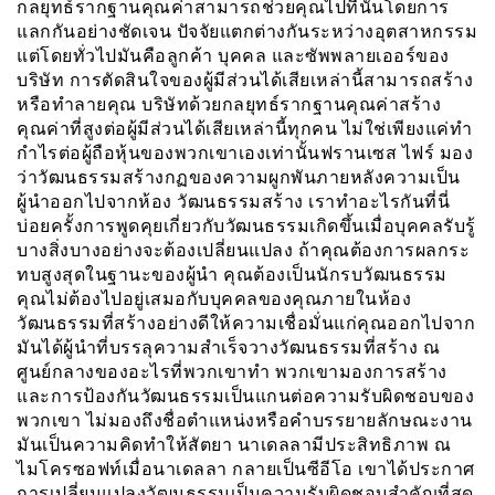
กลยุทธ์รากฐานคุณค่าสามารถช่วยคุณไปที่นั่นโดยการ
แลกกันอย่างชัดเจน ปัจจัยแตกต่างกันระหว่างอุตสาหกรรม
แต่โดยทั่วไปมันคือลูกค้า บุคคล และซัพพลายเออร์ของ
บริษัท การตัดสินใจของผู้มีส่วนได้เสียเหล่านี้สามารถสร้าง
หรือทำลายคุณ บริษัทด้วยกลยุทธ์รากฐานคุณค่าสร้าง
คุณค่าที่สูงต่อผู้มีส่วนได้เสียเหล่านี้ทุกคน ไม่ใช่เพียงแค่ทำ
กำไรต่อผู้ถือหุ้นของพวกเขาเองเท่านั้นฟรานเซส ไฟร์ มอง
ว่าวัฒนธรรมสร้างกฏของความผูกพันภายหลังความเป็น
ผู้นำออกไปจากห้อง วัฒนธรรมสร้าง เราทำอะไรกันที่นี่
บ่อยครั้งการพูดคุยเกี่ยวกับวัฒนธรรมเกิดขึ้นเมื่อบุคคลรับรู้
บางสิ่งบางอย่างจะต้องเปลี่ยนแปลง ถ้าคุณต้องการผลกระ
ทบสูงสุดในฐานะของผู้นำ คุณต้องเป็นนักรบวัฒนธรรม
คุณไม่ต้องไปอยู่เสมอกับบุคคลของคุณภายในห้อง
วัฒนธรรมที่สร้างอย่างดีให้ความเชื่อมั่นแก่คุณออกไปจาก
มันได้ผู้นำที่บรรลุความสำเร็จวางวัฒนธรรมที่สร้าง ณ
ศูนย์กลางของอะไรที่พวกเขาทำ พวกเขามองการสร้าง
และการป้องกันวัฒนธรรมเป็นแกนต่อความรับผิดชอบของ
พวกเขา ไม่มองถึงชื่อตำแหน่งหรือคำบรรยายลักษณะงาน
มันเป็นความคิดทำให้สัตยา นาเดลลามีประสิทธิภาพ ณ
ไมโครซอฟท์เมื่อนาเดลลา กลายเป็นซีอีโอ เขาได้ประกาศ
การเปลี่ยนแปลงวัฒนธรรมเป็นความรับผิดชอบสำคัญที่สุด