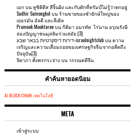
เอก
บน
ทูซิดิดีส สีจิ้นผิง และกับดักที่ทรัมป์ไม่รู้ว่าตกอยู่
Sudhir Sumongkol
บน
ร้านขายของชำยักษ์ใหญ่ของ
เยอรมัน อัลดี และลีเดิล
Pramook Mooktaree
บน
กิติมา อมรทัต ไร่นาน อรุณรังษี
สองปัญญาชนมุสลิมร่วมสมัย (3)
דירות דיסקרטיות בבאר שבע-israelnightclub
บน
ความ
เจริญและความเสื่อมถอยของเศรษฐกิจจีน:จากอดีดถึง
ปัจจุบัน(3)
จิดาภา ตั้งพรกระจ่าง
บน
วรรณคดีจีน
คำค้นหายอดนิยม
AI
BLOCK CHAIN
เทคโนโลยี
META
เข้าสู่ระบบ