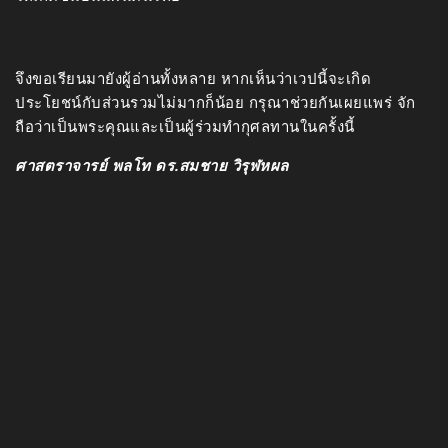
3.ต้องการมีส่วนร่วมในการสร้างระบอบประชาธิปไตยที่แท้จริง
ให้เกิดขึ้นบนแผ่นดินไทย
จึงขอเรียนมายังผู้อ่านทั้งหลาย หากเห็นว่าเวปนี้จะเกิด
ประโยชน์กับส่วนรวมไม่มากก็น้อย กรุณาช่วยกันเผยแพร่ จัก
ถือว่าเป็นพระคุณและเป็นผู้ร่วมทำกุศลทานในครั้งนี้
ศาสตราจารย์ พลโท ดร.สมชาย วิรุฬหผล