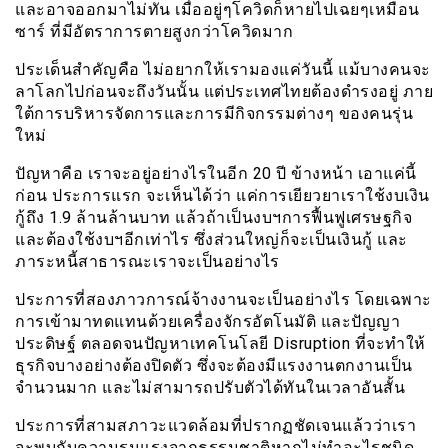
และอาจออกมาไม่ทัน เมื่ออยู่ๆโควิดก็หายไปเฉยๆเหมือน
ซาร์ ที่มีอัตราการตายสูงกว่าโควิดมาก
ประเด็นสำคัญคือ ไม่อยากให้เรามองแค่วันนี้ แม้บางคนจะ
ลาโลกไปก่อนจะถึงวันนั้น แต่ประเทศไทยต้องดำรงอยู่ ภาย
ใต้การบริหารจัดการและการมีกิจกรรมต่างๆ ของคนรุ่น
ใหม่
ปัญหาคือ เราจะอยู่อย่างไรในอีก 20 ปี ข้างหน้า เอาแค่นี้
ก่อน ประการแรก จะเห็นได้ว่า แค่การเยียวยาเราใช้งบเงิน
กู้ถึง 1.9 ล้านล้านบาท แล้วถ้าเป็นงบฯการฟื้นฟูเศรษฐกิจ
และต้องใช้งบฯอีกเท่าไร ซึ่งส่วนใหญ่ก็จะเป็นเงินกู้ และ
ภาระหนี้สาธารณะเราจะเป็นอย่างไร
ประการที่สองภาวการณ์จ้างงานจะเป็นอย่างไร โดยเฉพาะ
การเข้ามาทดแทนด้วยเครื่องจักรอัตโนมัติ และปัญญา
ประดิษฐ์ ตลอดจนปัญหาเทคโนโลยี Disruption ที่จะทำให้
ธุรกิจบางอย่างต้องปิดตัว ซึ่งจะต้องมีแรงงานตกงานเป็น
จำนวนมาก และไม่สามารถปรับตัวได้ทันในเวลาอันสั้น
ประการที่สามสภาวะแวดล้อมที่ปรากฏชัดเจนแล้วว่าเรา
จะพบกับความรุนแรงจากธรรมชาติหากไม่ทำอะไรชนิด