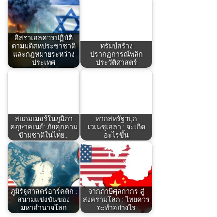
อิสราเอลควรปฏิบัติ
ตามมติสหประชาชาติ
ทรัมป์สร้าง
และกฎหมายระหว่าง
ปรากฏการณ์พลิก
ประเทศ
ประวัติศาสตร์
สแกมเมอร์ในภูมิภา
หากสหรัฐฯบุก
คอุษาคเนย์: ภัยคุกคาม
เวเนซุเอลา : จะเกิด
ข้ามชาติในไทย…
อะไรขึ้น
ภูมิรัฐศาสตร์อาร์คติก :
จากภาษีศุลกากร สู่
สนามแข่งขันของ
สงครามโลก : ไทยควร
มหาอำนาจโลก
จะทำอย่างไร