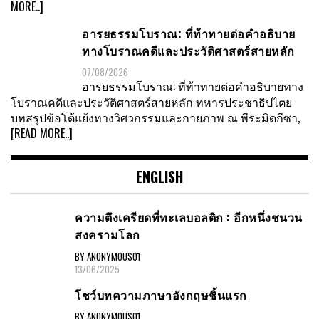
หนังสือ 1990 “The Competitive Advantage of
Nations” โดย ไมเคิล พอร์เตอร์ ได้พัฒนากรอยข่าย
[READ
MORE..]
อารยธรรมโบราณ: ที่ท้าทายต่อคำอธิบาย
ทางโบราณคดีและประวัติศาสตร์สายหลัก
07/08/2026
อารยธรรมโบราณ: ที่ท้าทายต่อคำอธิบายทาง
โบราณคดีและประวัติศาสตร์สายหลัก ทหารประชาธิปไตย
บทสรุปข้อโต้แย้งทางวิศวกรรมและกายภาพ ณ พีระมิดกีซา,
[READ MORE..]
ENGLISH
ความตึงเครียดที่ทะเลบอลติก : อีกหนึ่งชนวน
สงครามโลก
BY ANONYMOUS01
13/06/2025