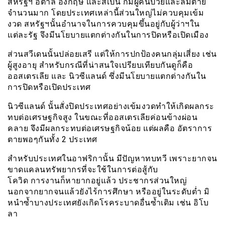
สหรัฐฯ อิตาลี อังกฤษ และสเปน ก็มีผู้คนป่วยและล้มตาย
จำนวนมาก โดยประเทศเหล่านี้ส่วนใหญ่ไม่ควบคุมเข้ม
งวด สหรัฐฯนั้นอำนาจในการควบคุมขึ้นอยู่กับผู้ว่าฯใน
แต่ละรัฐ จึงมีนโยบายแตกต่างกันในการปิดหรือเปิดเมือง
ส่วนสวีเดนนั้นปล่อยเสรี แต่ให้การปกป้องคนกลุ่มเสี่ยง เช่น
ผู้สูงอายุ สำหรับกรณีที่น่าสนใจเปรียบเทียบกันดูก็คือ
ออสเตรเลีย และ นิวซีแลนด์ ซึ่งมีนโยบายแตกต่างกันใน
การปิดหรือเปิดประเทศ
นิวซีแลนด์ นั้นสั่งปิดประเทศอย่างเข้มงวดทำให้เกิดผลกระ
ทบต่อเศรษฐกิจสูง ในขณะที่ออสเตรเลียค่อนข้างผ่อน
คลาย จึงมีผลกระทบต่อเศรษฐกิจน้อย แต่ผลคือ อัตราการ
ตายพอๆกันทั้ง 2 ประเทศ
สำหรับประเทศในอาฟริกานั้น มีปัญหาทบทวี เพราะยากจน
ขาดแคลนทรัพยากรที่จะใช้ในการต่อสู้กับ
โควิด การงานก็หายากอยู่แล้ว ประชากรส่วนใหญ่
นอกจากยากจนแล้วยังไร้การศึกษา หรืออยู่ในระดับต่ำ มิ
หนำซ้ำบางประเทศยังเกิดโรคระบาดอื่นซ้ำเติม เช่น อิโบ
ลา