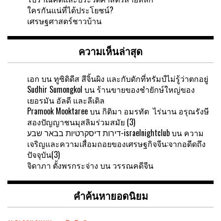
ข้อได้เปรียบการแข่งขันของประเทศ
อารยธรรมโบราณ: ที่ท้าทายต่อคำอธิบายทาง
โบราณคดีและประวัติศาสตร์สายหลัก
ใครกันแน่ที่ได้ประโยชน์?
เศรษฐศาสตร์ชาวบ้าน
ความเห็นล่าสุด
เอก
บน
ทูซิดิดีส สีจิ้นผิง และกับดักที่ทรัมป์ไม่รู้ว่าตกอยู่
Sudhir Sumongkol
บน
ร้านขายของชำยักษ์ใหญ่ของ
เยอรมัน อัลดี และลีเดิล
Pramook Mooktaree
บน
กิติมา อมรทัต ไร่นาน อรุณรังษี
สองปัญญาชนมุสลิมร่วมสมัย (3)
דירות דיסקרטיות בבאר שבע-israelnightclub
บน
ความ
เจริญและความเสื่อมถอยของเศรษฐกิจจีน:จากอดีดถึง
ปัจจุบัน(3)
จิดาภา ตั้งพรกระจ่าง
บน
วรรณคดีจีน
คำค้นหายอดนิยม