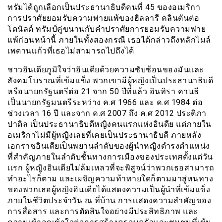
ทรัมได้ถูกเลือกเป็นประธานาธิบดีคนที่ 45 ของอเมริกา
การปราศัยยอมรับความพ่ายแพ้ของฮิลลารี คลินตันต่อ
โดนัลด์ ทรัมป์คู่ขนานกับคำปราศัยการยอมรับความพ่าย
แพ้ก่อนหน้านี้ ภายในทั้งสองกรณี เธอได้กล่าวถึงหลักไมล์
เพดานเเก้วที่เธอไม่สามารถไปถึงได้
ชาวอินเดียภูมิใจว่าอินเดียด้วยความซับซ้อนของมันและ
สังคมโบราณที่เข้มเเข็ง พวกเขามีผู้หญิงเป็นประธานาธิบดี
หรือนายกรัฐนตรีต่อ 21 จาก 50 ปีที่แล้ว อินทิรา คานธี
เป็นนายกรัฐมนตรีระหว่าง ค.ศ 1966 และ ค.ศ 1984 ต่อ
ช่วงเวลา 16 ปี และจาก ค.ศ 2007 ถึง ค.ศ 2012 ประติภา
ปาติล เป็นประธานาธิบดีหญิงคนแรกแห่งอินดีย แต่ภายใน
อเมริกาไม่มีผู้หญิงเลยที่เคยเป็นประธานาธิบดี ภายหลัง
เอกราชอินเดียเป็นพยานลำดับของผู้นำหญิงดำรงตำแหน่ง
ที่สำคัญภายในลำดับชั้นทางการเมืองของประเทศตั้งแต่วัน
เเรก ผู้หญิงอินเดียไม่ล้มเหลวที่จะพิสูจน์ว่าพวกเธอสามารถ
ทำอะไรก็ตาม และเผขิญความท้าทายใดก็ตามมาสู่หนทาง
ของพวกเธอผู้หญิงอินเดียได้แสดงความเป็นผู้นำที่เข้มแข็ง
ภายในชีวิตประจำวัน ณ ที่บ้าน การเเสดงความสำคัญของ
การสื่อสาร และการตัดสินใจอย่างมีประสิทธิภาพ และ