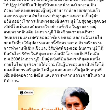
ได้ปฏิรูปเป้ปซีโค ไปสู่บริษัทแนวหน้าของโลกเธอเป็น
ตัวอย่างที่ส่องแสงของผู้หญิงสามารถทำลายเพดานแก้ว
และบรรลุความสำเร็จ ณระดับสูงสุดของความเป็นผู้นำ
บริษัทอย่างไรการเดินทางของอินดรา นูยี ไปสู่จุดสูงสูดของ
เป้ปซี่โคเป็นแรงบันดาลใจอย่างแท้จริง ในฐานะของผู้
อพยพจากอินเดีย อินดรา นูยี ได้เผชิญความอคติทาง
วัฒนธรรมและเพศตลอดอาชีพของเธอ เเต่กระนั้นเธอไม่
ยอมรับที่จะให้อุปสรรคเหล่านี้ขัดขวางเธอ ด้วยจริยธรรม
การทำงานที่เข้มแข็งและวิสัยทัศน์ของเธอ อินดรา นูยี ได้
ปีนบันไดบริษัท ในที่สุดกลายเป็นซีอีโอของเป้ปซี่โคเมื่อ
ค.ศ 2006อินดรา นูยี เป็นผู้หญิงที่มีพลังมากที่สุดคนหนึ่ง
ภายในโลกธุรกิจภายใต้ความเป็นผู้นำของเธอ เป้ปซี่โคได้
มองเห็นการเจริญเติบโตที่สูง และเธอจะเป็นผู้สนับสนุนที่
เข้มแข็งต่อความยั่งยืน และความหลากหลายภายในสถาน
ที่ทำงาน