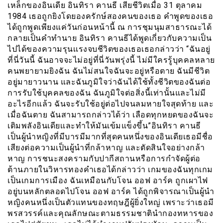
เหล็กของอินเดีย อินทิรา คานธี เสียชีวิตเมื่อ 31 ตุลาคม
1984 เธอถูกยิงโดยองครักษ์สองคนของเธอ คำพูดของเธอ
ได้ถูกพูดเพียงแค่วันก่อนหน้านี้ ณ การชุมนุมสาธารณะได้
กลายเป็นคำทำนาย อินทิรา คานธีได้พูดเกี่ยวกับความเป็น
ไปได้ของความรุนเเรงจบชีวิตของเธอเธอกล่าวว่า “ฉันอยู่
ที่นี่วันนี้ ฉันอาจจะไม่อยู่ที่นี่วันพรุ่งนี้ ไม่มีใครรู้บุคคลหลาย
คนพยายามยิงฉัน ฉันไม่สนใจฉันจะอยู่หรือตาย ฉันมีชีวิต
อยู่มายาวนาน และฉันภูมิใจว่าฉันได้ใช้ทั้งชีวิตของฉันต่อ
การรับใช้บุคคลของฉัน ฉันภูมิใจต่อสิ่งนี้เท่านั้นและไม่มี
อะไรอีกแล้ว ฉันจะรับใช้อยู่ต่อไปจนลมหายใจสุดท้าย และ
เมื่อฉันตาย ฉันสามารถกล่าวได้ว่า เลือดทุกหยดของฉันจะ
เติมพลังอินเดียเเละทำให้มันเข้มแข็งขึ้น”อินทิรา คานธี
เป็นผู้นำหญิงที่มีบารมีมากที่สุดคนหนึ่งของอินเดียเธอมีชื่อ
เสียงต่อความเป็นผู้นำที่กล้าหาญ และตัดสินใจอย่างกล้า
หาญ การชนะสงครามกับปากีสถานหรือการกำจัดผู้ต่อ
ต้านภายในวิหารทองคำเธอได้กล่าวว่า เกมของฉันทุกเกม
เป็นเกมการเมือง ฉันเหมือนกับโจน ออฟ อาร์ค ถูกเผาไฟ
อยู่บนหลักตลอดไปโจน ออฟ อาร์ค ได้ถูกพิจารณาเป็นผู้นำ
หญิงคนหนึ่งเป็นตัวแทนของทฤษฎีผู้ยิ่งใหญ่ เพราะว่าเธอมี
พรสวรรค์และคุณลักษณะตามธรรมชาตินำกองทหารของ