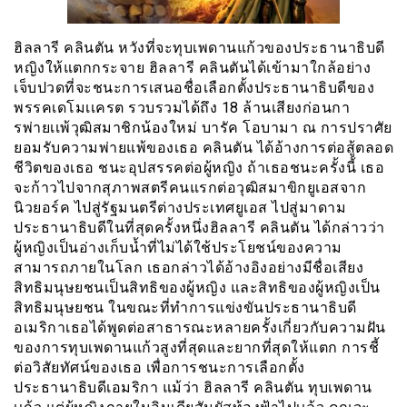
ฮิลลารี คลินตัน หวังที่จะทุบเพดานแก้วของประธานาธิบดี
หญิงให้แตกกระจาย ฮิลลารี คลินตันได้เข้ามาใกล้อย่าง
เจ็บปวดที่จะชนะการเสนอชื่อเลือกตั้งประธานาธิบดีของ
พรรคเดโมเเครต รวบรวมได้ถึง 18 ล้านเสียงก่อนกา
รพ่ายเเพ้วุฒิสมาชิกน้องใหม่ บารัค โอบามา ณ การปราศัย
ยอมรับความพ่ายแพ้ของเธอ คลินตัน ได้อ้างการต่อสู้ตลอด
ชีวิตของเธอ ชนะอุปสรรคต่อผู้หญิง ถ้าเธอชนะครั้งนี้ เธอ
จะก้าวไปจากสุภาพสตรีคนแรกต่อวุฒิสมาขิกยูเอสจาก
นิวยอร์ค ไปสู่รัฐมนตรีต่างประเทศยูเอส ไปสู่มาดาม
ประธานาธิบดีในที่สุดครั้งหนึ่งฮิลลารี คลินตัน ได้กล่าวว่า
ผู้หญิงเป็นอ่างเก็บน้ำที่ไม่ได้ใช้ประโยชน์ของความ
สามารถภายในโลก เธอกล่าวได้อ้างอิงอย่างมีชื่อเสียง
สิทธิมนุษยชนเป็นสิทธิของผู้หญิง และสิทธิของผู้หญิงเป็น
สิทธิมนุษยชน ในขณะที่ทำการแข่งขันประธานาธิบดี
อเมริกาเธอได้พูดต่อสาธารณะหลายครั้งเกี่ยวกับความฝัน
ของการทุบเพดานแก้วสูงที่สุดและยากที่สุดให้แตก การชี้
ต่อวิสัยทัศน์ของเธอ เพื่อการชนะการเลือกตั้ง
ประธานาธิบดีเอมริกา แม้ว่า ฮิลลารี คลินตัน ทุบเพดาน