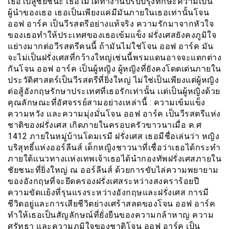
เธอไปสู่ชัยชนะ เธอไม่ได้ทำงานปรับปรุงทักษะความเป็น
ผู้นำของเธอ เธอเป็นเพียงแค่มีมันภายในเธอเท่านั้นโจน
ออฟ อาร์ค เป็นวีรสตรีอย่างแท้จริง ความรักมาจากหัวใจ
ของเธอทำให้ประเทศของเธอเข้มแข็ง ฝรั่งเศสยังคงภูมิใจ
แย่างมากต่อวีรสตรีคนนี้ ถ้ามันไม่ใช่โจน ออฟ อาร์ค มัน
จะไม่เป็นฝรั่งเศสที่กว้างใหญ่เช่นนี้พรมแดนอาจจะแตกต่าง
กันโจน ออฟ อาร์ค เป็นผู้หญิง ผู้หญิงที่ยังคงโดดเด่นภายใน
ประวัติศาสตร์เป็นวีรสตรีที่ยิ่งใหญ่ ไม่ใช่เป็นเพียงแต่ผู้หญิง
ต่อสู้อังกฤษรักษาประเทศที่เธอรักเท่านั้น เเต่เป็นผู้หญิงด้วย
คุณลักษณะที่อัศจรรย์สามอย่างเหล่านี้ : ความเข้มแข็ง
ความหวัง และความมุ่งมั่นโจน ออฟ อาร์ค เป็นวีรสตรีแห่ง
ชาติของฝรั่งเศส เกิดภายในครอบครัวขาวนาเมื่อ ค.ศ
1412 ภายในหมู่บ้านโดมเรมี ฝรั่งเศส เธอมีชื่อเล่นว่า หญิง
บริสุทธิ์แห่งออร์ลีนส์ เด็กหญิงชาวนาที่เชื่อว่าเธอได้กระทำ
ภายใต้เเนวทางเเห่งเทพเจ้าเธอได้นำกองทัพฝรั่งเศสภายใน
ชัยชนะที่ยิ่งใหญ่ ณ ออร์ลีนส์ ด้วยการขับไล่ความพยายาม
ของอังกฤษที่จะยึดครองฝรั่งเศสระหว่างสงคราร้อยปี
ความขัดเเย้งที่รุนแรงระหว่างอังกฤษและฝรั่งเศส การมี
ชีวิตอยู่และการเสียชีวิตย่างเศร้าสลดของโจน ออฟ อาร์ค
ทำให้เธอเป็นสัญลักษณ์ที่ยั่งยืนของความกล้าหาญ ความ
ศรัทธา และความภูมิใจของชาติโจน ออฟ อาร์ค เป็น