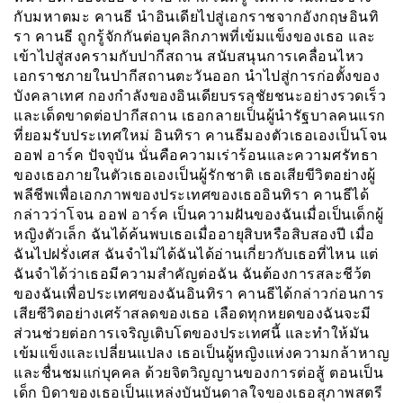
กับมหาตมะ คานธี นำอินเดียไปสู่เอกราชจากอังกฤษอินทิ
รา คานธี ถูกรู้จักกันต่อบุคลิกภาพที่เข้มแข็งของเธอ และ
เข้าไปสู่สงครามกับปากีสถาน สนับสนุนการเคลื่อนไหว
เอกราชภายในปากีสถานตะวันออก นำไปสู่การก่อตั้งของ
บังคลาเทศ กองกำลังของอินเดียบรรลุชัยชนะอย่างรวดเร็ว
และเด็ดขาดต่อปากีสถาน เธอกลายเป็นผู้นำรัฐบาลคนแรก
ที่ยอมรับประเทศใหม่ อินทิรา คานธีมองตัวเธอเองเป็นโจน
ออฟ อาร์ค ปัจจุบัน นั่นคือความเร่าร้อนและความศรัทธา
ของเธอภายในตัวเธอเองเป็นผู้รักชาติ เธอเสียขีวิตอย่างผู้
พลีชีพเพื่อเอกภาพของประเทศของเธออินทิรา คานธีได้
กล่าวว่าโจน ออฟ อาร์ค เป็นความฝันของฉันเมื่อเป็นเด็กผู้
หญิงตัวเล็ก ฉันได้ค้นพบเธอเมื่ออายุสิบหรือสิบสองปี เมื่อ
ฉันไปฝรั่งเศส ฉันจำไม่ได้ฉันได้อ่านเกี่ยวกับเธอที่ไหน แต่
ฉันจำได้ว่าเธอมีความสำคัญต่อฉัน ฉันต้องการสละชีว้ต
ของฉันเพื่อประเทศของฉันอินทิรา คานธีได้กล่าวก่อนการ
เสียซีวิตอย่างเศร้าสลดของเธอ เลือดทุกหยดของฉันจะมี
ส่วนช่วยต่อการเจริญเติบโตของประเทศนี้ และทำให้มัน
เข้มแข็งและเปลี่ยนแปลง เธอเป็นผู้หญิงแห่งความกล้าหาญ
และชื่นชมแก่บุคคล ด้วยจิตวิญญานของการต่อสู้ ตอนเป็น
เด็ก บิดาของเธอเป็นแหล่งบันบันดาลใจของเธอสุภาพสตรี