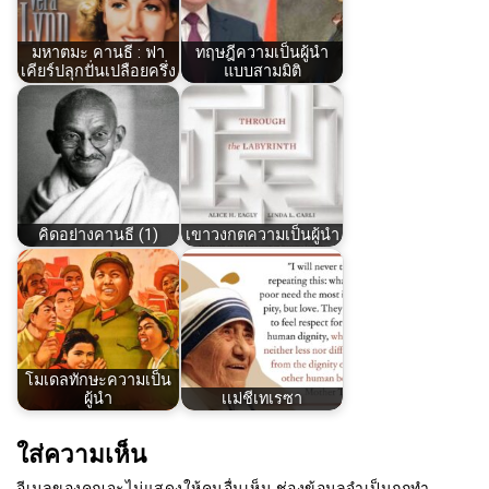
มหาตมะ คานธี : ฟา
ทฤษฎีความเป็นผู้นำ
เคียร์ปลุกปั่นเปลือยครึ่ง
แบบสามมิติ
คิดอย่างคานธี (1)
เขาวงกตความเป็นผู้นำ
โมเดลทักษะความเป็น
ผู้นำ
เเม่ชีเทเรซา
ใส่ความเห็น
อีเมลของคุณจะไม่แสดงให้คนอื่นเห็น
ช่องข้อมูลจำเป็นถูกทำ