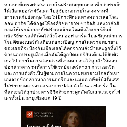
ชาวนาที่เคร่งศาสนาภายในฝรั่งเศสยุคกลาง เชื่อว่าพระจ้า
ได้เลือกเธอนำฝรั่งเศส ไปสู่ชัยชนะภายในสงครามที่
ยาวนานกับอังกฤษ โดยไม่มีการฝึกฝนทางทหารเลย โจน
ออฟ อาร์ค ได้ชักจูงให้องค์รัชทายาท ซาร์ลส์ แห่งวาลัวส์
ยอมให้เธอนำกองทัพฝรั่งเศสล้อมโจมตีเมืองออร์ลีนส์
กษัตริย์ชารลส์ที่เจ็ดได้สั่งโจน ออฟ อาร์ค ไปเผชิญหน้าการ
โจมตีของเบอร์กันเดียนต่อกงเปียญ ภายในความพยายาม
ของเธอที่จะป้องกันเมืองเธอได้ตกจากหลังม้าและถูกทิ้งไว้
ข้างนอกประตูเมืองเมื่อมันได้ถูกปิดเบอร์กันเดียนได้จับตัว
เธอไป ภายในการสอบสวนที่ตามมา เธอได้ถูกสั่งให้ตอบ
ข้อกล่าวหารวมทั้งการใช้เวทย์มนตร์คาถา การนอกรีต
และการเเต่งตัวเป็นผู้ชายภายในความพยายามไกลตัวเขา
เองจากข้อกล่าวหาการนอกรีตและเเม่มด กษัตริย์ฝรั่งเศส
ไม่พยายามเจรจาต่อรองการปล่อยตัวโจนออฟอาร์ค ใน
ที่สุดเธอได้ถูกประหารชีวิตด้วยการผูกมัดกับเสาและจุดไฟ
เผาทั้งเป็น อายุเพียงแค่ 19 ปี