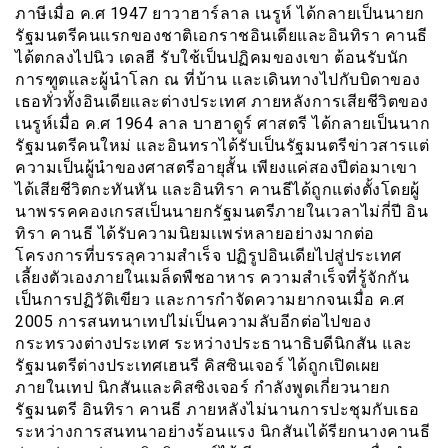
ภาษีเมื่อ ค.ศ 1947 ยาวาฮาร์ลาล เนรูห์ ได้กลายเป็นนายก
รัฐมนตรีคนแรกของชาติเอกราชอินเดียและอินทิรา คานธี
ได้ตกลงไปนิว เดลฮี รับใช้เป็นปฏิคมของเขา ต้อนรับนัก
การฑูตและผู้นำโลก ณ ที่บ้าน เเละเดินทางไปกับบิดาของ
เธอทั่วทั้งอินเดียและต่างประเทศ ภายหลังการเสียชีวิตของ
เนรูห์เมื่อ ค.ศ 1964 ลาล บาฮาดูร์ ศาสตรี ได้กลายเป็นนาก
รัฐมนตรีคนใหม่ และอินทราได้รับเป็นรัฐมนตรีข่าวสารเเต่
ความเป็นผู้นำของศาสตรีอายุสั้น เพียงแค่สองปีต่อมาเขา
ได้เสียชีวิตกะทันหัน และอินทิรา คานธีได้ถูกแต่งตั้งโดยผู้
นาพรรคคองเกรสเป็นนายกรัฐมนตรีภายในเวลาไม่กี่ปี อิน
ทิรา คานธี ได้รับความนิยมเเพร่หลายอย่างมากต่อ
โครงการที่บรรลุความสำเร็จ ปฏิรูปอินเดียไปสู่ประเทศ
เลี้ยงตัวเองภายในเมล็ดพืชอาหาร ความสำเร็จที่รู้จักกัน
เป็นการปฏิวัติเขียว เเละการกำจัดความยากจนเมื่อ ค.ศ
2005 การสนทนาเทปไม่เป็นความลับอีกต่อไปของ
กระทรวงต่างประเทศ ระหว่างประธานาธิบดีนิกสัน และ
รัฐมนตรีต่างประเทศเฮนรี คิสซินเจอร์ ได้ถูกเปิดเผย
ภายในเทป นิกสันและคิสซิงเจอร์ กำลังพูดเกี่ยวนายก
รัฐมนตรี อินทิรา คานธี ภายหลังไม่นานการปะชุมกับเธอ
ระหว่างการสนทนาอย่างร้อนแรง นิกสันเได้รียกนางคานธี