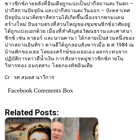
ชาวซิกซ์ภายหลังที่อินเดียถูกแบ่งเป็นปากีสถานตะวันตก –
ปากีสถานปัจจุบัน และปากีสถานตะวันออก – บังคลาเทศ
ปัจจุบัน แนวคิดขาลิสถานได้เกิดขึ้นเนื่องจากพรมแดน
สร้างใหม่ ปันจาบตรงที่ส่วนใหญ่ของชุมชนซิกซ์อาศัยอยู่
ได้ถูกเเบ่งเเยกด้วย เมืองที่สำคัญต่อวัฒนธรรมและศาสนา
ซิกซ์ เช่น ลาฮอร์ และนานคานา ได้กลายเป็นส่วนหนึ่งของ
ปากสถานอินทิรา คานธีได้ถูกลอบสังหารเมื่อ ค.ศ 1984 ณ
บ้านพักของเธอ โดยองครักษ์ของเธอเอง ผลกระทบจาก
ปฏิบัติการดาวสีน้ำเงิน การสังหารหมู่ชาวซิกซ์ภายใน
วิหารทอง อมฤตสระ โดยกองทัพอินเดีย
Cr : รศ สมยศ นาวีการ
Facebook Comments Box
Related Posts: