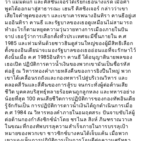
ว่า แม่มดแก่ และคิสซินเจอร์ได้เรียกเธอนางแรด เมื่อคำ
พูดได้ออกมาสู่สาธารณะ เฮนรี คิสซิงเจอร์ กล่าวว่าเขา
เสียใจคำพูดของเขา และเขาเคารพนางอินทิรา คานธีอยู่เส
มออินทิรา คานธี เเละรัฐบาลของเธอดูเหมือนไม่สามารถ
ทำอะไรก็ตามหยุดความวุ่นวายทางการเมืองภายในปัน
จาป เธอรู้ว่าการเลือกตั้งทั่วประเทศจะมีขึ้นภายใน ค.ศ
1985 และท่วมท้นด้วยชาวฮินดูส่วนใหญ่ของผู้มีสิทธิเลือก
ตั้งของอินเดียน่าจะมองรัฐบาลของเธออ่อนแอที่จะรักษาไว้
ดังนั้นเมื่อ ค.ศ 1985อินทิรา คานธี ได้อนุญาตินายพลของ
เธอเปิด ปฏิบัติการดาวน้ำเงินของพวกเขามันเป็นชื่อรหัส
ต่อสู้ ณ วิหารทองคำภายหลังคืนของการยิงปืนใหญ่ พวก
เขาได้เคลื่อนรถถังและกองทหารไปสู่บริเวณวิหาร และ
ตลอดสี่วันและสี่คืนของการสู้รบ จนกระทั่งผู้ต่อต้านเสีย
ชีวิต บุคคลบริสุทธุ์หลายร้อยคนถูกลูกหลง และทหารอย่าง
น้อยที่สุด 100 คนเสียชีวิตการปฏิบัติการของกองทัพอินเดีย
รู้จักกันเป็น การปฏิบัติการดาวน้ำเงินได้ถูกดำเนินการเมี่อ
ค.ศ 1984 ณ วิหารทองคำภายในอมฤตสระ ปันจาบขับไล่ผู้
ต่อต้านกองกำลังซิกซ์นำโดย ชรไนล สิงห์ ภินฑราณวาเล
ในขณะที่กองทัพบรรลุความสำเร็จภายในการบรรลุเป้า
หมายของพวกเขา ชาวซิกซ์บางคนได้เจ็บแค้น เมื่อพวก
เขามองเห็นการปฏิบัติการเป็นการโจมตีต่อความศรัทธา