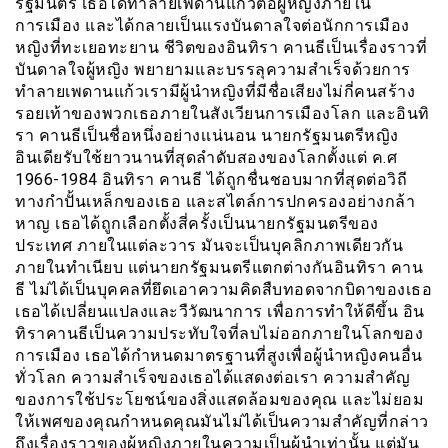
รัฐมนตรี เธอได้ทำลายเพดานแก้วต่อผู้หญิงภายใน
การเมือง และได้กลายเป็นแรงบันดาลใจต่อนักการเมือง
หญิงที่ทะเยอทะยาน ชีวิตของอินทิรา คานธีเป็นเรื่องราวที่
บันดาลใจผู้หญิง พยายามและบรรลุความสำเร็จด้วยการ
ทำลายเพดานแก้วเรามีผู้นำหญิงที่มีชื่อเสียงไม่กี่คนสร้าง
รอยเท้าของพวกเธอภายในสังเวียนการเมืองโลก และอินทิ
รา คานธีเป็นชื่อหนึ่งอย่างเเน่นอน นายกรัฐมนตรีหญิง
อินเดียรับใช้ยาวนานที่สุดลำดับสองของโลกตั้งแต่ ค.ศ
1966-1984 อินทิรา คานธี ได้ถูกชื่นชอบมากที่สุดต่อวิถี
ทางกำปั้นเหล็กของเธอ และสไตล์การปกครองอย่างกล้า
หาญ เธอได้ถูกเลือกตั้งสี่ครั้งเป็นนายกรัฐมนตรีของ
ประเทศ ภายในแต่ละวาร มันจะเป็นบุคลิกภาพเดียวกัน
ภายในทำเนียบ แต่นายกรัฐมนตรีแตกต่างกันอินทิรา คาน
ธี ไม่ได้เป็นบุคคลที่ยึดเอาความคิดสืบทอดจากบิดาของเธอ
เธอได้เปลี่ยนแปลงและวืวัฒนาการ เพื่อการทำให้ดีขึ้น อิน
ทิราคานธีเป็นความประทับใจที่ลบไม่ออกภายในโลกของ
การเมือง เธอได้กำหนดมาตรฐานที่สูงเพื่อผู้นำหญิงคนอื่น
ทั่วโลก ความสำเร็จของเธอได้แสดงต่อเรา ความสำคัญ
ของการใช้ประโยชน์ของสิ่งแสดล้อมของคุณ และไม่ยอม
ให้เพศของคุณกำหนดคุณมันไม่ได้เป็นความสำคัญที่กล่าว
ถึงเรื่องราวของผู้หญิงภายในความเป็นผู้นำเท่านั้น แต่มัน