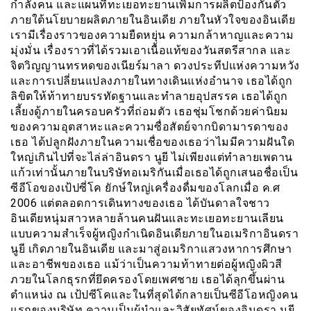
กำลังคน และแผนที่ทะเยอทะยานเพิ่มการผลิตป้องกันตัว
ภายใต้นโยบายผลิตภายในอินเดีย ภายในหัวใจของอินเดีย
เรามีเรื่องราวของความยืดหยุ่น ความกล้าหาญและความ
มุ่งมั่น เรื่องราวที่ได้รวมเอาเนื้อแท้ของวันสตรีสากล และ
จิตวิญญานทรหดของเนียร์มาลา ดวงประทีปแห่งความหวัง
และการเปลี่ยนแปลงภายในทางเดินแห่งอำนาจ เธอได้ถูก
ลิขิตให้ท้าทายบรรทัดฐานและทำลายอุปสรรค เธอได้ถูก
เลี้ยงดู้ภายในครอบครัวที่ถ่อมตัว เธอชุ่มโชกด้วยค่านิยม
ของความอุตสาหะและความซื่อสัตย์จากบิดามารดาของ
เธอ ได้ปลูกฝังภายในความเชื่อของเธอว่าไมมีความฝันใด
ใหญ่เกินไปที่จะไล่ล่าอินดรา นูยี ไม่เพียงแต่ทำลายเพดาน
แก้วเท่านั้นภายในบริษัทอเมริกันเมื่อเธอได้ถูกเสนอชื่อเป็น
ซีอีโอของเป้ปซี่โค ยักษ์ใหญ่เครื่องดื่มของโลกเมื่อ ค.ศ
2006 แต่ตลอดการเดินทางของเธอ ได้บันดาลใจชาว
อินเดียหนุ่มสาวหลายล้านคนฝันและทะเยอทะยานเลียน
แบบความสำเร็จผู้หญิงกำเนิดอินเดียภายในอเมริกาอินดรา
นูยี เกิดภายในอินเดีย และมาสู่อเมริกาเเสวงหาการศึกษา
และอาชีพของเธอ แม้ว่าเป็นความท้าทายต่อผู้หญิงผิวสี
ภวยในโลกธุรกที่ยึดครองโดยเพศชาย เธอได้ลุกขึ้นผ่าน
ตำแหน่ง ณ เป้ปซีโคและในที่สุดได้กลายเป็นซีอีโอหญิงคน
แรกของบริษัท ความเป็นผู้นำและวิสัยทัศน์ของอินดรา นูยี