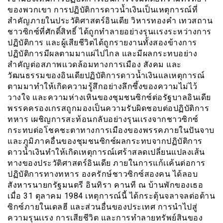
ของพวกเขา การปฏิบัติการดาวน้ำเงินเป็นเหตุการณ์ที่
สำคัญภายในประวัติศาสตร์อินเดีย วิหารทองคำ เทวสถาน
ชาวซิกซ์ที่ศักดิ์สิทธิ์ ได้ถูกทำลายอย่างรุนเเรงระหว่างการ
ปฏิบัติการ และผู้เสียชีวิตได้ถูกรายงานทั้งสองข้างการ
ปฏิบัติการมีผลตามมาแผ่ไปไกล และมีผลกระทบอย่าง
สำคัญต่อสภาพเเวดล้อมทางการเมือง สังคม และ
วัฒนธรรมของอินเดียปฏิบัติการดาวน้ำเงินแลเหตุการณ์
ตามมาทำให้เกิดความรู้สึกอย่างลึกซึ้งของความไม่ไว้
วางใจ และความห่างเหินของชุมชนซิกซ์ต่อรัฐบาลอินเดีย
พรรคครองเกรสถูกมองเป็นความรับผิดชอบต่อปฏิบัติการ
ทหาร เผชิญการสะท้อนกลับอย่างรุนเเรงจากชาวซิกซ์
กระทบต่อโชคชะตาทางการเมืองของพรรคภายในปันจาบ
และภูมิภาคอื่นของชุมชนซิกซ์ผลกระทบจากปฏิบัติการ
ดาวน้ำเงินทำให้เกิดเหตุการณ์เศร้าสลดเปลี่ยนแปลงเส้น
ทางของประวัติศาสตร์อินเดีย ภายในการแก้เเค้นต่อการ
ปฏิบัติการทางทหาร องครักษ์ชาวซิกซ์สองคน ได้ลอบ
สังหารนายกรัฐมนตรี อินทิรา คานที ณ บ้านพักของเธอ
เมื่อ 31 ตุลาคม 1984 เหตุการณ์นี้ ได้กระตุ้นจลาจลต่อต้าน
ซิกซ์ภายในเดลฮี และส่วนอื่นของประเทศ การนำไปสู่
ความรุนเเรง การเสียชีวิต และการทำลายทรัพย์สินของ