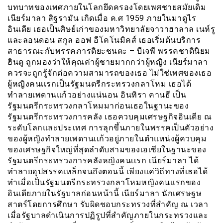
บทบาทของเพศภายในโลกยึดครองโดยเพศชายสมัยเดิม
เนียร์มาลา สิฐรามัน เกิดเมื่อ ค.ศ 1959 ภายในมาดูไร
อินเดีย เธอเป็นศิษย์เก่าของมหาวิทยาลัยจาวาฮาลาล เนห์รู
และลอนดอน สกูล ออฟ อีโคโนมิคส์ เธอเริ่มต้นบริการ
สาธารณะกับพรรคภารติยะชนตะ – บีเจพี พรรคชาตินิยม
ฮินดู ถูกมองว่าให้คุณค่าผู้ชายมากกว่าผู้หญิง เนียร์มาลา
ควรจะถูกรู้จักต่อความสามารถของเธอ ไม่ใช่เพศของเธอ
ผู้หญิงคนเเรกเป็นรัฐมนตรีกระทรวงกลาโหม เธอได้
ทำลายเพดานแก้วอย่างแน่นอน อินทิรา คานธี เป็น
รัฐมนตรีกระทรวงกลาโหมมาก่อนเธอในฐานะของ
รัฐมนตรีกระทรวงการคลัง เธอควบคุมเศรษฐกิจอินเดีย ณ
ระดับโลกและประเทศ การลุกขึ้นภายในพรรคเป็นตัวอย่าง
ของผู้หญิงทำลายเพดานเเก้วอยู่ภายในตำแหน่งผู้ควบคุม
ของเศรษฐกิจใหญ่ที่สุดลำดับสามของเอเซียในฐานะของ
รัฐมนตรีกระทรวงการคลังหญิงคนเเรก เนียร์มาลา ได้
ทำลายอุปสรรคเหล็กจนถึงตอนนี้ เพียงแค่วิถีทางที่เธอได้
ทำเมื่อเป็นรัฐมนตรีกระทรวงกลาโหมหญิงคนเเรกของ
อินเดียภายในรัฐบาลก่อนหน้านี้ เนียร์มาลา นักเศรษฐษ
สาตร์โดยการศึกษา รับผิดชอบกระทรวงที่สำคัญ ณ เวลา
เมื่อรัฐบาลดำเนินการปฏิรูปที่สำคัญภายในกระทรวงและ