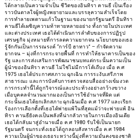
ได้กลายเป็นความจำเป็น ชีวิตของอินทิรา คานธี เป็นเรื่อง
ราวบันดาลใจผู้หญิงพยายามและบรรลุความสำเร็จโดย
การทำลายเพดานแก้วในฐานะของนายกรัฐมนตรี อินทิรา
คานธีได้เผชิญความท้าทายหลายอย่าง ทั้งภายในประเทศ
และต่างประเทศ เธอได้ดำเนินการลำดับของการปฏิรูป
เศรษฐกิจ มุ่งหมายที่การลดความยากจน นโยบายของเธอ
รู้จักกันเป็นการรณรงค์ “การ์บี ฮาทาว” – กำจัดความ
ยากจน – มุ่งที่การกระจายพื้นที่ การทำให้ธนาคารเป็นของ
รัฐ และการส่งเสริมการพัฒนาชนบทแต่กระนั้นความเป็น
ผู้นำของอินทิรา คานธี ไม่ใช่ไม่มีการโต้เถีบง เมื่อ ค.ศ
1975 เธอได้ประกาศสภาวะฉุกเฉิน การระงับเสรีภาพ
สาธารณะ และการบังคับการตรวจสอบสื่ออย่างเข้มงวด
การกระทำนี้ได้ถูกวิจารณ์และประท้วงอย่างกว้างขวาง
เมื่อบุคคลจำนวนมากมองเป็นการใช้อำนาจที่ผิด แต่
กระนั้นเธอได้ยกเลิกสภาะฉุกเฉินเมื่อ ค.ศ 1977 และเรียก
ร้องการเลือกตั้งที่เธอได้พ่ายแพ้ในที่สุดแม้ว่าจะพ่ายแพ้ อิน
ทิรา คานธียังคงเป็นพลังที่น่ากลัวภายในการเมืองอินเดีย
เธอได้กลับมาสู่อำนาจเมื่อ ค.ศ 1980 รับใช้เป็นนายก
รัฐมนตรี จนกระทั่งเธอได้ถูกลอบสังหารเมื่อ ค.ศ 1984
ความเป็นผู้นำของเธอระหว่างนี้มุ่งที่ความมั่นคงของชาติ