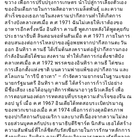
ขวาง เพื่อการปรับปรุงการเกษตร นำไปสู่การเลี้ยงตัวเอง
ของอินเดียภายในการผลิตอาหารเมล็ดพันธุ์ และความ
สำเร็จของเธอภายในสงครามปากีสถานทำให้เกิดการ
สร้างบังคลาเทศเมื่อ ค.ศ 1971 ฉันไม่เคยให้เราต้องขอ
อาหารอีกครั้งหนึ่ง อินทิรา คานธี พูดภายหลังได้พูดคุยกับ
ประธานาธิบดี ลินดอนจอห์นสันเมื่อ ค.ศ 1971 ภายในการ
ตอบสนองต่อการไหลบ่าของผู้อพยพจากปากีสถานตะวัน
ออก อินทิรา คานธี ได้เริ่มต้นสงครามต่อสู้ปากีสถานกอง
กำลังอินเดียได้ชนะสงคราม ทำให้เกิดการก่อตั้งชาติบัง
คลาเทศเมื่อ ค.ศ 1972 พรรคของอินทิรา คานธี ได่ชนะ
การเลือกตั้งแห่งชาติ บนความพ่ายแพ้ของปากีสถาน และ
สโลแกน “การิบี ฮาเทา” – กำจัดความยากจนในฐานะของ
นายกรัฐมนตรี อินทิรา คานธี ได้สร้างการก้าวไปอย่าง
มีชื่อเสียง เธอได้อนุญาติการพัฒนาอาวุธนิวเคลียร์ เพื่อ
การตอบสนองต่อการทดสอบที่บรรลุความสำเร็จของจีน ณ
ลอป นูร์ เมื่อ ค.ศ 1967 อินเดียได้ทดสอบระเบิดปรมาณู
ของพวกเขาเองเมื่อ ค.ศ 1974 เพื่อการถ่วงดุลมิตรภาพ
ของปากีสถานกับอเมริกา และบางทีเนื่องจากความไม่ลง
รอยส่วนบุคคลกับประธานาธิบดีริชาร์ด นิกสัน เธอได้สร้าง
ความสัมพันธ์ที่ใกล้ชิดกับรัสเซียภายในการรักษาหลักการ
สังคมนิยม อินทิรา คานธีได้ยกเลิกมหาราชของรัฐที่หลาก