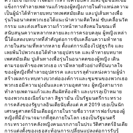
ความเข้าอกเข้าใจต่อการสร้างครอบครัวและชุมชนที่เข้ม
แข็งการทำลายเพดานแก้วของผู้หญิงภายในตำเเหน่งความ
เป็นผู้นำได้ท้าทายบทบาทเพศสมัยเดิม และปูเส้นทางเพื่อ
รุ่นในอนาคตพวกเธอได้แนะนำความคิดใหม่ ขับเคลื่อนวัต
กรรม และส่งเสริมความก้าวหน้าทางสังคมในขณะที่
สนับสนุนความหลากหลายและการครอบคลุม ผู้หญิงเหล่า
นี้ได้แสดงบทบาทที่สำคัญต่อการขับเคลื่อนความท้าทาย
ภายในสนามที่หลากหลาย ตั้งแต่การเมืองไปสู่ธุรกิจ และ
เลยพ้นไปพวกเธอได้ทำลายอุปสรรค และท้าทายบทบาท
เพศสมัยเดิม ปูเส้นทางเพื่อรุ่นในอนาคตของผู้หญิง เดิน
ตามรอยเท้าของพวกเธอ เรามีหลายตัวอย่างที่บันบาลใจ
ของผู้หญิงที่ทำลายอุปสรรค และบรรลุตำแหน่งความผู้นำ
สร้างผลกระทบทางบวกต่อองค์การและชุมชนของพวกเธอ
พวกเธอมีความมุ่งมั่นและความอุตสาหะ ผู้หญิงสามารถ
ทำลายเพดานแก้วและสัมผัสท้องฟ้า และบรรลุเป้าหมาย
ของพวกเธอเนียร์มาลา สิฐรามัน เป็นรัฐมนตรีกระทรวง
การคลังของรัฐบาลอินเดียนับตั้งแต่ ค.ศ 2019 เธอเป็นนัก
เศรษฐศาสตร์อินเดียอยู่ภายในรายชื่อวารสารฟอร์บของผู้
หญิงที่มีอำนาจมากที่สุดภายในโลก เธอเป็นรัฐมนตรี
กระทรวงการคลังหญิงคนแรกภายในประวัติศาสตร์อินเดีย
การแต่งตั้งของเธอสะท้อนการเปลี่ยนแปลงต่อการรับรู้