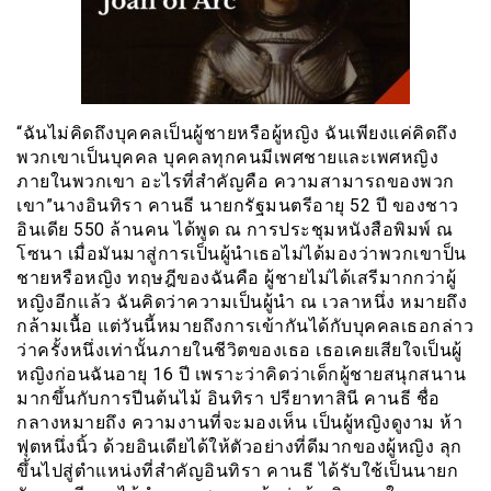
“ฉันไม่คิดถึงบุคคลเป็นผู้ชายหรือผู้หญิง ฉันเพียงแค่คิดถึง
พวกเขาเป็นบุคคล บุคคลทุกคนมีเพศชายและเพศหญิง
ภายในพวกเขา อะไรที่สำคัญคือ ความสามารถของพวก
เขา”นางอินทิรา คานธี นายกรัฐมนตรีอายุ 52 ปี ของชาว
อินเดีย 550 ล้านคน ได้พูด ณ การประชุมหนังสือพิมพ์ ณ
โซนา เมื่อมันมาสู่การเป็นผู้นำเธอไม่ได้มองว่าพวกเขาป็น
ชายหรือหญิง ทฤษฎีของฉันคือ ผู้ชายไม่ได้เสรีมากกว่าผู้
หญิงอีกเเล้ว ฉันคิดว่าความเป็นผู้นำ ณ เวลาหนึ่ง หมายถึง
กล้ามเนื้อ แต่วันนี้หมายถึงการเข้ากันได้กับบุคคลเธอกล่าว
ว่าครั้งหนึ่งเท่านั้นภายในชีวิตของเธอ เธอเคยเสียใจเป็นผู้
หญิงก่อนฉันอายุ 16 ปี เพราะว่าคิดว่าเด็กผู้ชายสนุกสนาน
มากขึ้นกับการปีนต้นไม้ อินทิรา ปรียาทาสินี คานธี ชื่อ
กลางหมายถึง ความงานที่จะมองเห็น เป็นผู้หญิงดูงาม ห้า
ฟุตหนึ่งนิ้ว ด้วยอินเดียได้ให้ตัวอย่างที่ดีมากของผู้หญิง ลุก
ขึ้นไปสู่ตำแหน่งที่สำคัญอินทิรา คานธี ได้รับใช้เป็นนายก