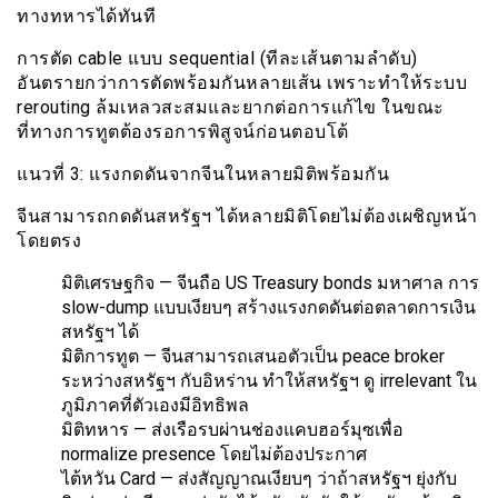
ทางทหารได้ทันที
การตัด cable แบบ sequential (ทีละเส้นตามลำดับ)
อันตรายกว่าการตัดพร้อมกันหลายเส้น เพราะทำให้ระบบ
rerouting ล้มเหลวสะสมและยากต่อการแก้ไข ในขณะ
ที่ทางการทูตต้องรอการพิสูจน์ก่อนตอบโต้
แนวที่ 3: แรงกดดันจากจีนในหลายมิติพร้อมกัน
จีนสามารถกดดันสหรัฐฯ ได้หลายมิติโดยไม่ต้องเผชิญหน้า
โดยตรง
มิติเศรษฐกิจ — จีนถือ US Treasury bonds มหาศาล การ
slow-dump แบบเงียบๆ สร้างแรงกดดันต่อตลาดการเงิน
สหรัฐฯ ได้
มิติการทูต — จีนสามารถเสนอตัวเป็น peace broker
ระหว่างสหรัฐฯ กับอิหร่าน ทำให้สหรัฐฯ ดู irrelevant ใน
ภูมิภาคที่ตัวเองมีอิทธิพล
มิติทหาร — ส่งเรือรบผ่านช่องแคบฮอร์มุซเพื่อ
normalize presence โดยไม่ต้องประกาศ
ไต้หวัน Card — ส่งสัญญาณเงียบๆ ว่าถ้าสหรัฐฯ ยุ่งกับ