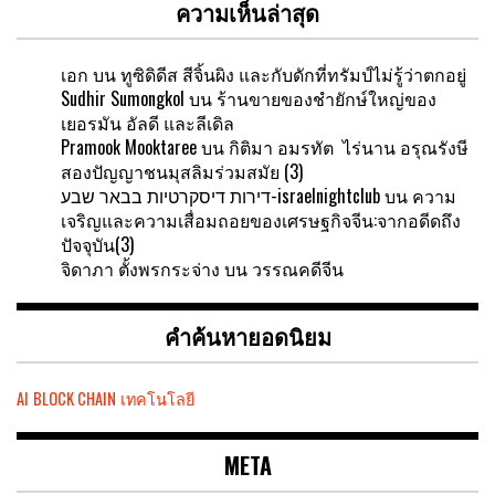
ความเห็นล่าสุด
เอก
บน
ทูซิดิดีส สีจิ้นผิง และกับดักที่ทรัมป์ไม่รู้ว่าตกอยู่
Sudhir Sumongkol
บน
ร้านขายของชำยักษ์ใหญ่ของ
เยอรมัน อัลดี และลีเดิล
Pramook Mooktaree
บน
กิติมา อมรทัต ไร่นาน อรุณรังษี
สองปัญญาชนมุสลิมร่วมสมัย (3)
דירות דיסקרטיות בבאר שבע-israelnightclub
บน
ความ
เจริญและความเสื่อมถอยของเศรษฐกิจจีน:จากอดีดถึง
ปัจจุบัน(3)
จิดาภา ตั้งพรกระจ่าง
บน
วรรณคดีจีน
คำค้นหายอดนิยม
AI
BLOCK CHAIN
เทคโนโลยี
META