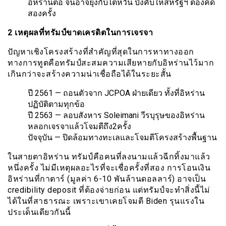
อิหร่านต่อ จีนอาจยุ่งกับไต้หวัน บังคับให้สหรัฐฯ ต้องคิด
สองครั้ง
2 เหตุผลที่ทรัมป์ขาดเครดิตในการเจรจา
ปัญหาเชิงโครงสร้างที่สำคัญที่สุดในการหาทางออก
ทางการทูตคือทรัมป์สะสมความเสียหายกับอิหร่านไว้มาก
เกินกว่าจะสร้างความน่าเชื่อถือได้ในระยะสั้น
ปี 2561 — ถอนตัวจาก JCPOA ฝ่ายเดียว ทั้งที่อิหร่าน
ปฏิบัติตามทุกข้อ
ปี 2563 — ลอบสังหาร Soleimani วีรบุรุษของอิหร่าน
หลอกเจรจาแล้วโจมตีถึง2ครั้ง
ปัจจุบัน — ปิดล้อมทางทะเลและโจมตีโครงสร้างพื้นฐาน
ในสายตาอิหร่าน ทรัมป์คือคนที่ลงนามแล้วฉีกทิ้งมาแล้ว
หนึ่งครั้ง ไม่มีเหตุผลอะไรที่จะเชื่อครั้งที่สอง การโอนเงิน
อิหร่านที่กาตาร์ (มูลค่า 6-10 พันล้านดอลลาร์) อาจเป็น
credibility deposit ที่ต้องจ่ายก่อน แต่ทรัมป์จะทำสิ่งนี้ไม่
ได้ในที่สาธารณะ เพราะเขาเคยโจมตี Biden รุนแรงใน
ประเด็นเดียวกันนี้