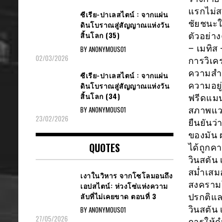
แรกไม่ส
ซีเรีย​-ปาเลสไตน์​ : จากแผ่น
ชัยชนะใ
ดินโบราณสู่สัญญาณ​แห่งวัน
สิ้นโลก​ (35)
ตัวอย่า
– เมทิส 
BY ANONYMOUS01
02/03/2026
การวิเค
ความสำค
ซีเรีย​-ปาเลสไตน์​ : จากแผ่น
ดินโบราณสู่สัญญาณ​แห่งวัน
ความอยู
สิ้นโลก​ (34)
ฟรีดแมน
BY ANONYMOUS01
สภาพแวด
23/02/2026
ยืนยันว่
ของมัน 
QUOTES
ได้ถูกค
วินสตัน 
สม่ำเสม
เงาในวิหาร จากโซโลมอนถึง
สงครามโ
เอปสไตน์: ห่วงโซ่แห่งความ
ลับที่ไม่เคยขาด ตอนที่ 3
ปรกติแล
วินสตัน
BY ANONYMOUS01
27/05/2026
การให้ก