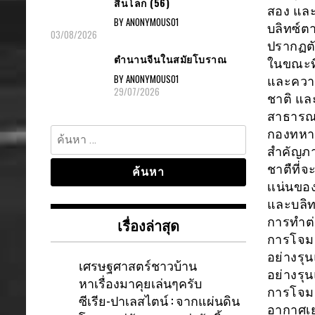
สิ้นโลก (56)
สอง และ
BY ANONYMOUS01
บลิทซ์ต
03/08/2026
ปรากฏต
ตำนานจีนในสมัยโบราณ
ในขณะที
BY ANONYMOUS01
และความ
29/07/2026
ชาติ แล
สาธารณะอ
ค้นหา
กองทหาร
สำหรับ:
สำคัญภา
ชาตืที่จ
เเน่นขอ
และบลิท
การทำต่
เรื่องล่าสุด
การโจมต
อย่างรุ
เศรษฐศาสตร์ชาวบ้าน
อย่างรุน
หาเรื่องมาคุยเล่นๆครับ
การโจมต
ซีเรีย-ปาเลสไตน์ : จากแผ่นดิน
อากาศเยอ