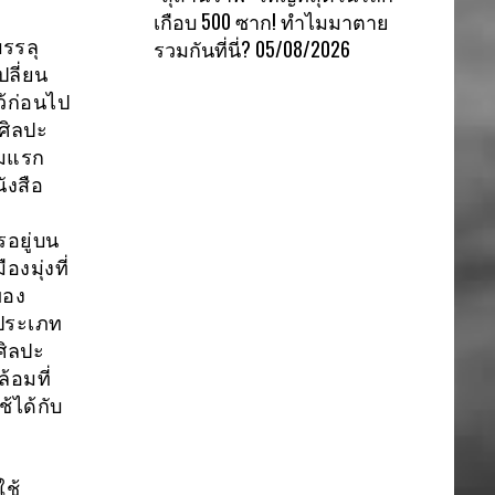
เกือบ 500 ซาก! ทำไมมาตาย
รวมกันที่นี่?
05/08/2026
รรลุ
ปลี่ยน
ว้ก่อนไป
ศิลปะ
่มแรก
ังสือ
อยู่บน
งมุ่งที่
ของ
มประเภท
ศิลปะ
้อมที่
้ได้กับ
ช้