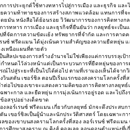
กการประยุกต์ใช้ทางทหารไปสู่การเมือง และธุรกิจ และไ
วยความท้าทายของการสร้างสภาพแวดล้อม แทนการที่จะ
ดยมัน หนังสือได้ย้อนรอย วิวัฒนาการของการคิดทางกลย
การทหาร การเมือง และธุรกิจที่ยืนยันว่า กลยุทธ์จะเป็น
ไปที่จัดการความขัดเเย้ง ทรัพยากรที่จำกัด และการคาดค
์เรนซ์ ฟรีดแมน ได้มุ่งเน้นความสำคัญของความยืดหยุ่น 
เหนือแผนที่ตายตัว
เป็นศิลปะของการสร้างอำนาจไม่ใช่เพียงแค่การบรรลุเป้
ที่กำหนดไว้ล่วงหน้าแต่เป็นกระบวนการที่ยืดหยุ่นของการ
ณ์ไปสู่ระยะที่เป็นไปได้ต่อไป ตามที่เรามองเห็นได้จากว
งวินสตัน เชอร์ชิล ตอนปีเริ่มแรกของสงครามโลกครั้งที่
ทำต่อไปของเขาจะแสดงความคิดของการคิดทางกลยุทธ์เพิ่
เฉพาะกาล และยืดหยุ่น การมุ่งเน้นการอยู่รอด และไปถึง
่ข้อสรุปอย่างเด็ดขาด
งลอร์เรนซ์ ฟรีดแมน เกี่ยวกับกลยุทธ์ มักจะดึงประสบก
ตัน เขอร์ชิลเป็นผู้นำและนักประวัติศาสตร์ โดยเฉพาะกา
ทธิพลของเขาบนสงครามโลกครั้งที่สอง ลอร์เรนซ์ ฟรีดแมน 
การศึกษาสงคราม ณ คิงส์ คอลเลจ ลอนดอนตำแหน่งที่เกี