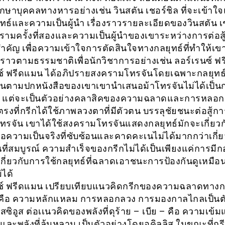
ึกษาบุคคลทางหารอย่างเช่น วินสตัน เชอร์ชิล ที่จะเข้าใ
ทธ์และความเป็นผู้นำ เรื่องราวรายละเอียดของวินสตัน เ
ามครั้งที่สองและความเป็นผู้นำของเขาระหว่างการต่อสู
่สำคัญ เพื่อความเข้าใจการตัดสินใจทางกลยุทธ์ที่ทำให้เ
่องราวตามธรรมชาติเพื่อนักวิชาการอย่างเช่น ลอร์เรนซ์ 
ซ์ ฟรีดแมน ได้อภิปรายสงครามโทรจันโดยเฉพาะกลยุทธ
ันตามปกหนังสือของเขาเขานำเสนอม้าโทรจันไม่ได้เป็น
 แต่จะเป็นตัวอย่างคลาสิคของความฉลาดและการหลอ
ตรงที่กรีกได้ใช้ภาพลวงตาที่มีตัวตน บรรลุชัยชนะต่อสู้กา
ทรจัน เขาได้ใช้สงครามโทรจันแสดงกลยุทธ์มักจะเกี่ยว
่อความเป็นจริงที่ซับซ้อนและคาดคะเนไม่ได้มากกว่าเกี่ย
ี่สมบูรณ์ ความสำเร็จของกรีกไม่ได้เป็นเพียงแค่การมีกอง
เกี่ยวกับการใช้กลยุทธ์ที่ฉลาดเอาชนะการป้องกันดูเหมือ
่ได้
ซ์ ฟรีดแมน เปรียบเทียบแนวคิดกรีกของความฉลาดทางกล
 คือ ความหลักแหลม การหลอกลวง การมองกาลไกลเป็นตั
ซิอูส ต่อเเนวคิดของพลังที่ดุร้าย – เบีย – คือ ความเข้
และพลังที่ล้นหลาม เป็นตัวอย่างโดยอคิลลิส ในขณะที่กรีก