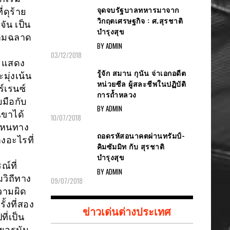
จุดจบรัฐบาลทหารมาจาก
ดุร้าย
วิกฤตเศรษฐกิจ : ศ.สุรชาติ
ัน เป็น
บำรุงสุข
วามฉลาด
BY ADMIN
03/12/2018
น แสดง
รู้จัก สมาน กุนัน จ่าเอกอดีต
ุ่งเน้น
หน่วยซีล ผู้สละชีพในปฏิบัติ
์เรนซ์
การถ้ำหลวง
มือกับ
BY ADMIN
เขาได้
10/07/2018
ึกหนทาง
ถอดรหัสอนาคตผ่านทรัมป์-
งอะไรที่
คิมซัมมิท กับ สุรชาติ
บำรุงสุข
์ที่
BY ADMIN
วิถีทาง
09/07/2018
วามผิด
งที่สอง
ข่าวเด่นต่างประเทศ
ี่เป็น
ยอรมัน