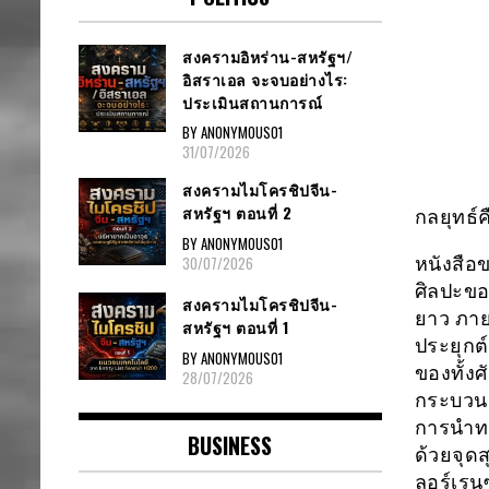
สงครามอิหร่าน-สหรัฐฯ/
อิสราเอล จะจบอย่างไร:
ประเมินสถานการณ์
BY ANONYMOUS01
31/07/2026
สงครามไมโครชิปจีน-
สหรัฐฯ ตอนที่ 2
กลยุทธ์
BY ANONYMOUS01
30/07/2026
หนังสือข
ศิลปะขอ
สงครามไมโครชิปจีน-
ยาว ภาย
สหรัฐฯ ตอนที่ 1
ประยุกต
BY ANONYMOUS01
ของทั้ง
28/07/2026
กระบวนก
การนำทา
BUSINESS
ด้วยจุดส
ลอร์เรนซ