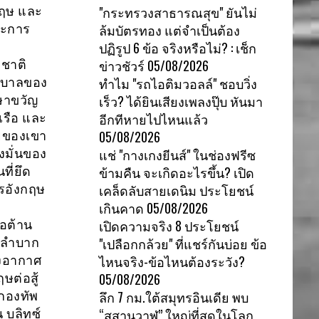
"กระทรวงสาธารณสุข" ยันไม่
กฤษ และ
ล้มบัตรทอง แต่จำเป็นต้อง
ละการ
ปฏิรูป 6 ข้อ จริงหรือไม่? : เช็ก
ข่าวชัวร์
05/08/2026
ชาติ
ทำไม "รถไอติมวอลล์" ชอบวิ่ง
ัฐบาลของ
เร็ว? ได้ยินเสียงเพลงปุ๊บ หันมา
ษาขวัญ
อีกทีหายไปไหนแล้ว
เรือ และ
05/08/2026
ยของเขา
แช่ "กางเกงยีนส์" ในช่องฟรีซ
มั่นของ
ข้ามคืน จะเกิดอะไรขึ้น? เปิด
ที่ยึด
เคล็ดลับสายเดนิม ประโยชน์
รอังกฤษ
เกินคาด
05/08/2026
เปิดความจริง 8 ประโยชน์
อต้าน
"เปลือกกล้วย" ที่แชร์กันบ่อย ข้อ
ากลำบาก
ไหนจริง-ข้อไหนต้องระวัง?
างอากาศ
05/08/2026
ษต่อสู้
ลึก 7 กม.ใต้สมุทรอินเดีย พบ
กองทัพ
“สุสานวาฬ” ใหญ่ที่สุดในโลก
น บลิทซ์