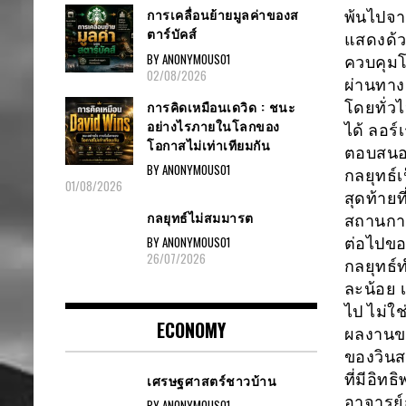
การเคลื่อนย้ายมูลค่าของส
พ้นไปจา
ตาร์บัคส์
แสดงด้
BY ANONYMOUS01
ควบคุมโ
02/08/2026
ผ่านทาง
การคิดเหมือนเดวิด : ชนะ
โดยทั่ว
อย่างไรภายในโลกของ
ได้ ลอร
โอกาสไม่เท่าเทียมกัน
ตอบสนอง
BY ANONYMOUS01
กลยุทธ์
01/08/2026
สุดท้าย
กลยุทธ์ไม่สมมารต
สถานการ
BY ANONYMOUS01
ต่อไปขอ
26/07/2026
กลยุทธ์
ละน้อย 
ไป ไม่ใช
ECONOMY
ผลงานขอ
ของวินส
ที่มีอิ
เศรษฐศาสตร์ชาวบ้าน
อาจารย์
BY ANONYMOUS01