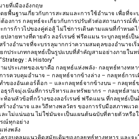
หมายที่เมืองอังกฤษ
โดยพื้นฐานเกี่ยวกับการสะสมและการใช้อำนาจ เพื่อที่จะบ
ี่ต้องการ กลยุทธ์จะเกี่ยวกับการปรับตัวต่อสถานการณ์ที่เ
การก้าวไปของคู่ต่อสู้ ไม่ใช่การเดินตามแผนที่กำหนดไ
มายปลายทางที่ตายตัว ลอร์เรนซ์ ฟรีดแมน ระบุกลยุทธ์เป็น
ร้างอำนาจที่จะบรรลุมากกว่าความสมดุลของอำนาจเริ
แยกประเภทกลยุทธ์เป็นรูปแบบที่สำคัญสามอย่างภายในหน
Strategy : A History”
สามประเภทของเขาคือ กลยุทธ์แห่งพลัง- กลยุทธ์ทางทหาร
ารควบคุมอำนาจ – กลยุทธ์จากข้างล่าง – กลยุทธ์การเมือ
ำของอันเดอร์ด็อก – และกลยุทธ์จากข้างบน – กลยุทธ์
รือธุรกิจมุ่งเน้นที่การบริหารและทรัพยากร – กลยุทธ์สา
 สะท้อนหัวข้อที่กว้างของลอร์เรนซ์ ฟรีดแมน ที่กลยุทธ์เป็น
ร้่างอำนาจ และวิถีทางพลวัตร ของการรับมือสภาพเเวดล
ละไม่แน่นอน ไม่ใช่มันจะเป็นแผนต้นฉบับที่ตายตัวหรือใช
ณ์ทุกอย่าง
แห่งพลัง
นี้ครอบคลุมแนวคิดสมัยเดิมของกลยุทธ์ทางทหาร และจะใ