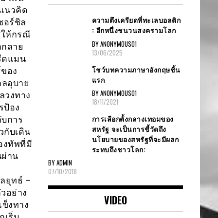
จแนวคิด
ความตึงเครียดที่ทะเลบอลติก
ชอร์ชิล
: อีกหนึ่งชนวนสงครามโลก
้ให้กรณี
BY ANONYMOUS01
ขากลาย
13/06/2025
ฟรีดแมน
โชว์บทความภาษาอังกฤษชิ้น
์ของ
แรก
กลอุบาย
BY ANONYMOUS01
กลวงทาง
18/11/2021
รป้อง
การเลือกตั้งกลางเทอมของ
กับการ
สหรัฐ จะเป็นการชี้วัดถึง
วกับเดิน
นโยบายของสหรัฐที่จะมีผลก
ทัพที่มี
ระทบถึงชาวโลก:
นผ่าน
BY ADMIN
07/10/2018
ยุทธ์ –
วอย่าง
VIDEO
มแข็งทาง
เริ่ม