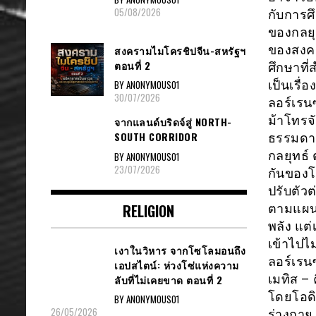
05/08/2026
กับการศ
ของกลยุ
ของสงคร
สงครามไมโครชิปจีน-สหรัฐฯ
ตอนที่ 2
ศึกษาที
เป็นเรื
BY ANONYMOUS01
30/07/2026
ลอร์เรน
ม้าโทรจ
จากแลนด์บริดจ์สู่ NORTH-
SOUTH CORRIDOR
ธรรมดา
กลยุทธ์ 
BY ANONYMOUS01
23/07/2026
กันของโ
ปรับตัวต
RELIGION
ตามแผนท
พลัง แต่
เข้าไปไม
เงาในวิหาร จากโซโลมอนถึง
ลอร์เรน
เอปสไตน์: ห่วงโซ่แห่งความ
เมทิส –
ลับที่ไม่เคยขาด ตอนที่ 2
โดยโอดิส
BY ANONYMOUS01
26/05/2026
ร่างกาย 