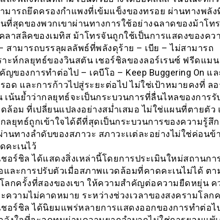
ามารถยึดครองกำแพงที่เข้มแข็งของทรอย ผ่านทางพลังที่
นที่สุดของพวกเขาผ่านทางการใช้อย่างฉลาดของม้าโทรจ
งคลาสลิคของเมทิส ม้าโทรจันถูกใช้เป็นการแสดงของค
– สามารถบรรลุผลลัพธ์ที่พลังดุร้าย – เบีย – ไม่สามารถ
ราะห์กลยุทธ์ของวินสตัน เชอร์ชิลของลอร์เรนซ์ ฟรีดแม
ัญของการทำต่อไป – เคบีโอ – Keep Buggering On และม
่รอด และการก้าวไปสู่ระยะต่อไป ไม่ใช่เป้าหมายคงที่ ลอร
 เน้นย้ำว่ากลยุทธ์จะเป็นกระบวนการที่ลื่นไหลของการรับ
ล้อม ที่เปลี่ยนแปลงอย่างสม่ำเสมอ ไม่ใช่แผนที่ตายตัว 
ากลยุทธ์ถูกเข้าใจได้ดีที่สุดเป็นกระบวนการของความรู้ส
ผ่านทางลำดับของสภาวะ สภาวะเเต่ละอย่างไม่ใช่ค่อนข้า
าดคะเนไว้
เชอร์ชิล ได้แสดงสิ่งเหล่านี้โดยการประเมินใหม่สถานการณ
อและการปรับตัวเมื่อสภาพเเวดล้อมที่คาดคะเนไม่ได้ ตาม
ลกครั้งที่สองของเขา ให้ความสำคัญต่อความยืดหยุ่น ค
ะความไม่คาดหมาย ระหว่างช่วงเวลาของสงครามโลกครั้
 เชอร์ชิล ได้นิยมแพร่หลายการเเสดงออกของการทำต่อไปท
ำลังใจที่จะอดทนผ่านความยากลำบากไม่ใช่การยอมแพ้เ