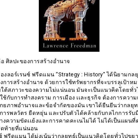
คือ ศิลปะของการสร้างอำนาจ
องลอร์เรนซ์ ฟรีดแมน “Strategy : History” ได้นิยามกลยุ
งการสร้างอำนาจ ด้วยการใช้ทรัพยากรที่จะบรรลุเป้าห
ใต้สภาวะของความไม่แน่นอน มันจะเป็นแนวคิดโดยทั่ว
์ใช้กับการทำสงคราม การเมือง เเละธุรกิจ ต้องการความ
ศักยภาพอำนาจและข้อจำกัดของมัน เขาได้ยืนยีนว่ากลยุทธ
ารพลวัตร ยืดหยุ่น และปรับตัวได้คล้ายกับกลไกการรับมื
งความขัดเเย้งและการคาดคะเนไม่ได้ ไม่ได้เป็นแผนที่
ุดท้ายที่แน่นอน
์ ฟรีดแมน ได้มุ่งเน้นว่ากลยุทธ์เป็นแนวคิดโดยทั่วไปขย