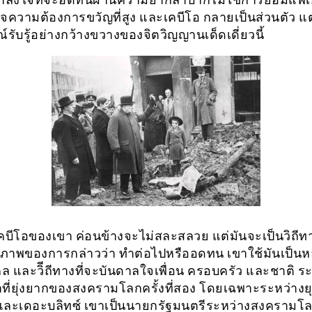
ใจความต้องการขวัญที่สูง และเคบีโอ กลายเป็นส่วนตัว แต
์รับรู้อย่างกว้างขวางของจิตวิญญานเด็ดเดี่ยวนี้
คบีโอของเขา ค่อนข้างจะไม่สละสลวย แต่มันจะเป็นวิถีทาง
ิภาพของการกล่าวว่า ทำต่อไปหรืออดทน เขาใช้มันเป็นห
คล และวิีถีทางที่จะบันดาลใจเพื่อน ครอบครัว และชาติ ร
าที่ยุ่งยากของสงครามโลกครั้งที่สอง โดยเฉพาะระหว่าง
และเดอะบลิทซ์ เขาเป็นนายกรัฐมนตรีระหว่างสงครามโลกค