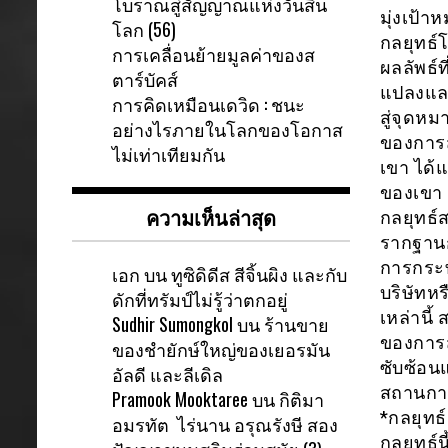
โบราณสู่สัญญาณแห่งวันสิ้น
มุ่งเป้า
โลก (56)
กลยุทธ์
การเคลื่อนย้ายมูลค่าของส
ผลลัพธ์ท
ตาร์บัคส์
แปลงและ
การคิดเหมือนเดวิด : ชนะ
สู่จุดห
อย่างไรภายในโลกของโอกาส
ของการส
ไม่เท่าเทียมกัน
เขา ได้
ของเขา “
ความเห็นล่าสุด
กลยุทธ์
รากฐานก
การกระท
เอก
บน
ทูซิดิดีส สีจิ้นผิง และกับ
บริษัทห
ดักที่ทรัมป์ไม่รู้ว่าตกอยู่
เหล่านี้
Sudhir Sumongkol
บน
ร้านขาย
ของการส
ของชำยักษ์ใหญ่ของเยอรมัน
ซับซ้อนแ
อัลดี และลีเดิล
สถานการ
Pramook Mooktaree
บน
กิติมา
*กลยุทธ์
อมรทัต ไร่นาน อรุณรังษี สอง
กลยุทธ์