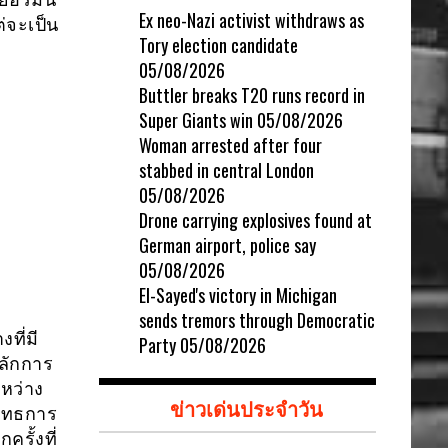
Ex neo-Nazi activist withdraws as
่จะเป็น
Tory election candidate
05/08/2026
Buttler breaks T20 runs record in
Super Giants win
05/08/2026
Woman arrested after four
stabbed in central London
05/08/2026
Drone carrying explosives found at
German airport, police say
05/08/2026
El-Sayed's victory in Michigan
sends tremors through Democratic
ที่มี
Party
05/08/2026
ลักการ
ะหว่าง
ข่าวเด่นประจำวัน
ยุทธการ
รั้งที่