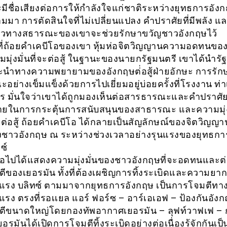
มีชื่อเสียงต่อการให้กำลังใจแก่ชาติระหว่างยุทธการอัง
ามมา การตัดสินใจที่ไม่เปลี่ยนแปลง คำปราศัยที่มีพลัง แ
ัวทางสธารณะของเขาจะช่วยรักษาขวัญชาวอังกฤษไว้
่ถ้อยคำเคบีโอของเขา หุ้มห่อจิตวิญญานความอดทนของ
มุ่งมั่นที่จะต่อสู้ ในฐานะของนายกรัฐมนตรี เขาได้นำร
ะนำทางความพยายามของอังกฤษต่่อสู้ฝ่ายอักษะ การรัก
ย่างเข็มแข็งด้วยการไปเยี่ยมอยู่บ่อยครั้งที่โรงงาน ท่า
 มั่นใจว่าเขาได้ถูกมองเห็นต่อสารธารณะและคำปราศั
ยในการกระตุ้นการสนับสนุนของสาธารณะ และความมุ่ง
ะต่อสู้ ถ้อยคำเคบีโอ ได้กลายเป็นสัญลักษณ์ของจิตวิญญาน
งชาวอังกฤษ ณ ระหว่างช่วงเวลาอย่างรุนแรงของยุทธกา
ซ์
อไปได้แสดงความมุ่งมั่นของชาวอังกฤษที่จะอดทนและต่
ีของเยอรมัน ทั้งที่ต้องเผชิญการทิ้งระเบิดและความย
นแรง บลิทซ์ ตามมาจากยุทธการอังกฤษ เป็นการโจมตีท
แรง ตรงที่รอเเยล แอร์ ฟอร์ซ – อาร์เอเอฟ – ป้องกันอังกฤ
ีขนาดใหญ่โดยกองทัพอากาศเยอรมัน – ลุฟท์วาฟเฟ – 
รมันได้เปิดการโจมตีทิ้งระเบิดอย่างต่อเนื่องรู้จักกันเป็