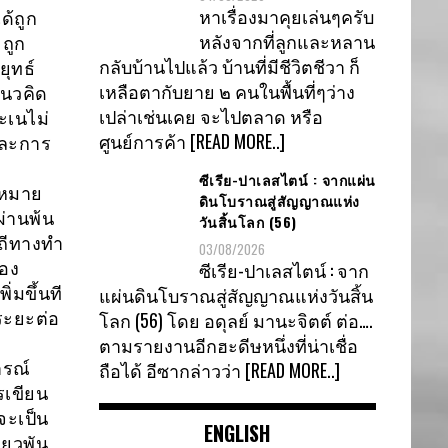
หาเรื่องมาคุยเล่นๆครับ
ด้ถูก
หลังจากที่ลูกและหลาน
ถูก
กลับบ้านไปแล้ว บ้านที่มีชีวิตชีวา ก็
ุทธ์
เหลือตากับยาย ๒ คนในพื้นที่ๆว่าง
แนวคิด
เปล่าเช่นเคย จะไปตลาด หรือ
ะเนไม่
ศูนย์การค้า
[READ MORE..]
และการ
ซีเรีย-ปาเลสไตน์ : จากแผ่น
าหมาย
ดินโบราณสู่สัญญาณแห่ง
ผ่านพ้น
วันสิ้นโลก (56)
ิถีทางทำ
03/08/2026
ซีเรีย-ปาเลสไตน์ : จาก
สอง
แผ่นดินโบราณสู่สัญญาณแห่งวันสิ้น
มขึ้นที
โลก (56) โดย อดุลย์ มานะจิตต์ ต่อ….
ระยะต่อ
ตามรายงานอีกฮะดีษหนึ่งที่น่าเชื่อ
ถือได้ อีซากล่าวว่า
[READ MORE..]
ารณ์
รเขียน
จะเป็น
ENGLISH
่ยวพัน