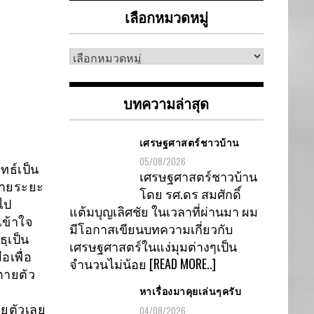
เลือกหมวดหมู่
เลือก
หมวด
หมู่
บทความล่าสุด
เศรษฐศาสตร์ชาวบ้าน
05/08/2026
ทธ์เป็น
เศรษฐศาสตร์ชาวบ้าน
มายระยะ
โดย รศ.ดร สมศักดิ์
ไป
แต้มบุญเลิศชัย ในเวลาที่ผ่านมา ผม
เข้าใจ
มีโอกาสเขียนบทความเกี่ยวกับ
ฺเป็น
เศรษฐศาสตร์ในแง่มุมต่างๆเป็น
อเพื่อ
จำนวนไม่น้อย
[READ MORE..]
ตายตัว
หาเรื่องมาคุยเล่นๆครับ
ายตัวเลย
04/08/2026