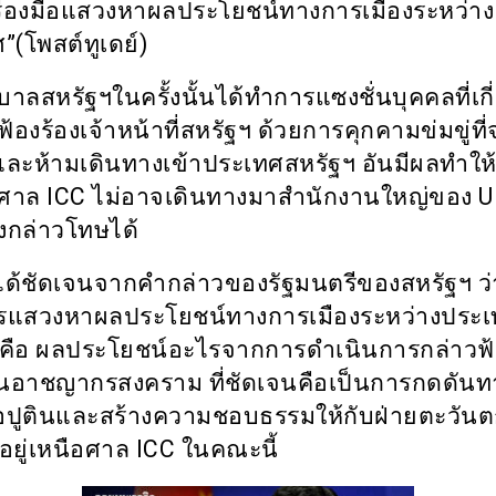
รื่องมือแสวงหาผลประโยชน์ทางการเมืองระหว่าง
”(โพสต์ทูเดย์)
รัฐบาลสหรัฐฯในครั้งนั้นได้ทำการแซงชั่นบุคคลที่เกี
้องร้องเจ้าหน้าที่สหรัฐฯ ด้วยการคุกคามข่มขู่ที่
 และห้ามเดินทางเข้าประเทศสหรัฐฯ อันมีผลทำใ
รศาล
ICC
ไม่อาจเดินทางมาสำนักงานใหญ่ของ
องกล่าวโทษได้
นได้ชัดเจนจากคำกล่าวของรัฐมนตรีของสหรัฐฯ ว่
ารแสวงหาผลประโยชน์ทางการเมืองระหว่างประ
ือ ผลประโยชน์อะไรจากการดำเนินการกล่าวฟ้อ
็นอาชญากรสงคราม ที่ชัดเจนคือเป็นการกดดัน
่อปูตินและสร้างความชอบธรรมให้กับฝ่ายตะวันตกท
ยู่เหนือศาล
ICC
ในคณะนี้