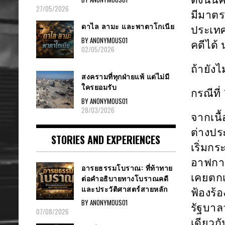
27/05/2026
มีมาตร
ดาไล ลามะ และพาตาโกเนีย
ประเทศ 
BY ANONYMOUS01
คดีได
02/05/2026
ถ้ายัง
สงครามที่ทุกฝ่ายแพ้ แต่ไม่มี
ใครยอมรับ
กรณีที่
BY ANONYMOUS01
28/03/2026
จากเนื
ต่างประ
STORIES AND EXPERIENCES
เริ่ม
อาฟกาน
อารยธรรมโบราณ: ที่ท้าทาย
เคยตกเป
ต่อคำอธิบายทางโบราณคดี
และประวัติศาสตร์สายหลัก
ฟ้องร้
BY ANONYMOUS01
รัฐบาล
07/08/2026
เดียวกั