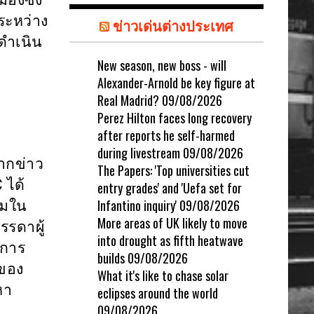
ระหว่าง
ข่าวเด่นต่างประเทศ
าดำเนิน
New season, new boss - will
Alexander-Arnold be key figure at
Real Madrid?
09/08/2026
Perez Hilton faces long recovery
after reports he self-harmed
during livestream
09/08/2026
ากข่าว
The Papers: 'Top universities cut
C
ได้
entry grades' and 'Uefa set for
Infantino inquiry'
09/08/2026
ามใน
More areas of UK likely to move
รรดาผู้
into drought as fifth heatwave
งการ
builds
09/08/2026
บของ
What it's like to chase solar
หา
eclipses around the world
09/08/2026