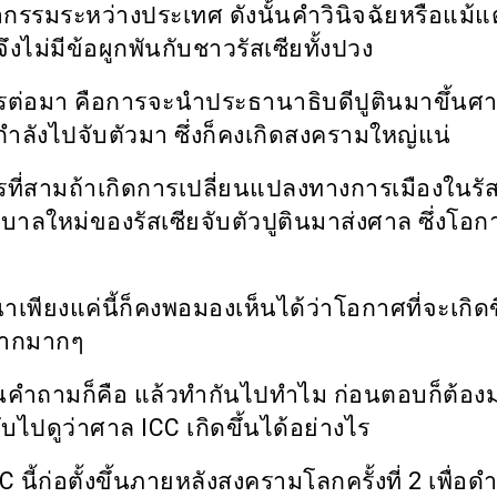
รรมระหว่างประเทศ ดังนั้นคำวินิจฉัยหรือแม้แ
จึงไม่มีข้อผูกพันกับชาวรัสเซียทั้งปวง
ต่อมา คือการจะนำประธานาธิบดีปูตินมาขึ้นศา
งกำลังไปจับตัวมา ซึ่งก็คงเกิดสงครามใหญ่แน่
ที่สามถ้าเกิดการเปลี่ยนแปลงทางการเมืองในรัส
ฐบาลใหม่ของรัสเซียจับตัวปูตินมาส่งศาล ซึ่งโอก
เพียงแค่นี้ก็คงพอมองเห็นได้ว่าโอกาศที่จะเกิดขึ
ยากมากๆ
นคำถามก็คือ แล้วทำกันไปทำไม ก่อนตอบก็ต้อง
ับไปดูว่าศาล
ICC
เกิดขึ้นได้อย่างไร
CC
นี้ก่อตั้งขึ้นภายหลังสงครามโลกครั้งที่
2
เพื่อด