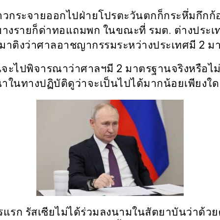
่าวกระจายออกไปฝ่ายโปรตะวันตกก็กระหึ่มกึกก้อ
บางรายก็ด่าทอแถมพก ในขณะที่ รมต. ต่างประเ
กมาติงว่าศาลอาชญากรรมระหว่างประเทศมี
2
ม
นจะไปพิจารณาว่าศาลฯมี
2
มาตรฐานจริงหรือไม
าในทางปฏิบัติดูว่าจะเป็นไปได้มากน้อยเพียงใด
แรก รัสเซียไม่ได้ร่วมลงนามในสัตยาบันว่าด้ว