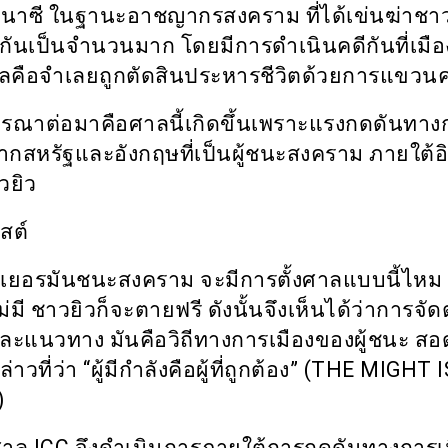
นำนาซี ในฐานะอาชญากรสงคราม ที่ได้เข่นฆ่าชา
กกันเป็นจำนวนมาก โดยมีการดำเนินคดีกันที่เมื
 ผลคือจำเลยถูกตัดสินประหารชีวิตด้วยการแขวน
ารณาต่อมาคือศาลนี้เกิดขึ้นเพราะแรงกดดันทาง
จากสหรัฐและอังกฤษที่เป็นผู้ชนะสงคราม ภายใต้อ
วยิว
สต์
ีเยอรมันชนะสงคราม จะมีการตั้งศาลแบบนี้ไห
่มี ชาวยิวก็จะตายฟรี ดังนั้นจึงเห็นได้ว่าการจัดต
ะแนวทาง มันคือวิถีทางการเมืองของผู้ชนะ สอ
าวที่ว่า “ผู้มีกำลังคือผู้ที่ถูกต้อง” (
THE MIGHT I
)
นศาล
ICC
จึงดำเนินการภายใต้การกดดันทางการเมื