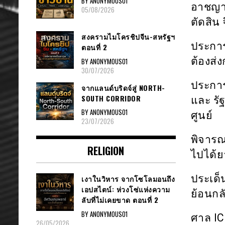
BY ANONYMOUS01
อาชญาก
05/08/2026
ตัดสิน 
สงครามไมโครชิปจีน-สหรัฐฯ
ประการ
ตอนที่ 2
ต้องส่
BY ANONYMOUS01
30/07/2026
ประการ
จากแลนด์บริดจ์สู่ NORTH-
SOUTH CORRIDOR
และ รั
BY ANONYMOUS01
ศูนย์
23/07/2026
พิจารณา
RELIGION
ไปได้
ประเด็
เงาในวิหาร จากโซโลมอนถึง
เอปสไตน์: ห่วงโซ่แห่งความ
ย้อนกล
ลับที่ไม่เคยขาด ตอนที่ 2
BY ANONYMOUS01
ศาล
I
26/05/2026